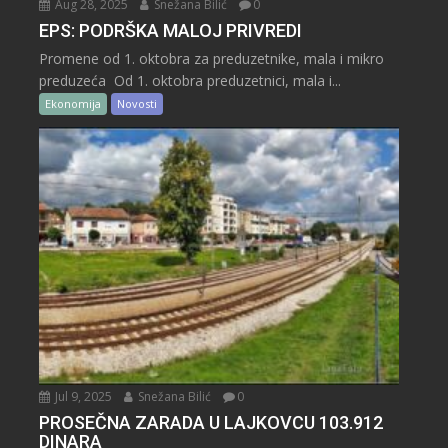
Aug 28, 2025
Snežana Bilić
0
EPS: PODRŠKA MALOJ PRIVREDI
Promene od 1. oktobra za preduzetnike, mala i mikro
preduzeća Od 1. oktobra preduzetnici, mala i...
Ekonomija
Novosti
Jul 9, 2025
Snežana Bilić
0
PROSEČNA ZARADA U LAJKOVCU 103.912
DINARA