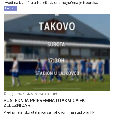
izvodi na izvorištu u Nepričavi, onemogućena je isporuka...
Novosti
Aug 7, 2026
Snežana Bilić
0
POSLEDNJA PRIPREMNA UTAKMICA FK
ŽELEZNIČAR
Pred prijateljsku utakmicu sa Takovom, na stadionu FK