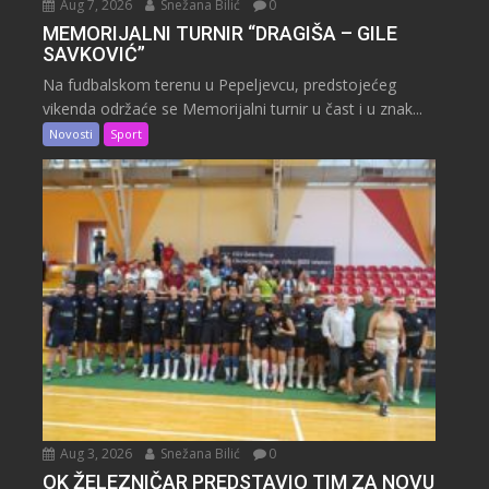
Aug 7, 2026
Snežana Bilić
0
MEMORIJALNI TURNIR “DRAGIŠA – GILE
SAVKOVIĆ”
Na fudbalskom terenu u Pepeljevcu, predstojećeg
vikenda održaće se Memorijalni turnir u čast i u znak...
Novosti
Sport
Aug 3, 2026
Snežana Bilić
0
OK ŽELEZNIČAR PREDSTAVIO TIM ZA NOVU