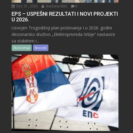
Dec 31, 2025
Snežana Bilić
0
EPS – USPEŠNI REZULTATI I NOVI PROJEKTI
U 2026.
Usvojen Trogodišnji plan poslovanja I u 2026. godini
Akcionarsko društvo „Elektroprivreda Srbije“ nastaviće
sa stabilnim i...
Ekonomija
Novosti