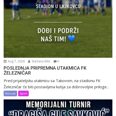
Aug 7, 2026
Snežana Bilić
0
POSLEDNJA PRIPREMNA UTAKMICA FK
ŽELEZNIČAR
Pred prijateljsku utakmicu sa Takovom, na stadionu FK
Železničar će biti postavljena kutija za dobrovoljne priloge...
Novosti
Sport