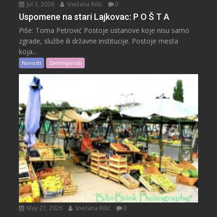
Jul 3, 2026
Snežana Bilić
0
Uspomene na stari Lajkovac: P O Š T A
Piše: Toma Petrović Postoje ustanove koje nisu samo
zgrade, službe ili državne institucije. Postoje mesta
koja...
Novosti
Zanimljivosti
May 27, 2026
Snežana Bilić
0