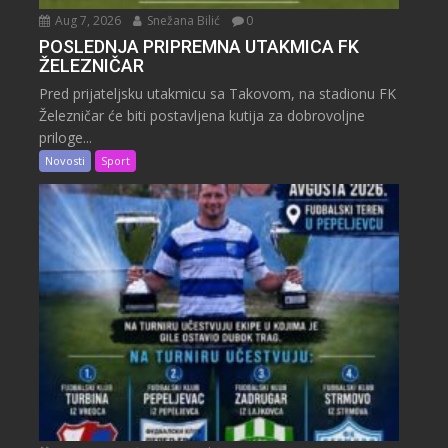
Aug 7, 2026
Snežana Bilić
0
POSLEDNJA PRIPREMNA UTAKMICA FK
ŽELEZNIČAR
Pred prijateljsku utakmicu sa Takovom, na stadionu FK
Železničar će biti postavljena kutija za dobrovoljne
priloge...
Novosti
Sport