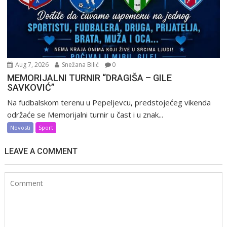
Aug 7, 2026
Snežana Bilić
0
MEMORIJALNI TURNIR “DRAGIŠA – GILE
SAVKOVIĆ”
Na fudbalskom terenu u Pepeljevcu, predstojećeg vikenda
održaće se Memorijalni turnir u čast i u znak...
Novosti
Sport
LEAVE A COMMENT