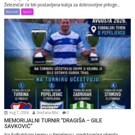
Železničar će biti postavljena kutija za dobrovoljne priloge...
Novosti
Sport
Aug 7, 2026
Snežana Bilić
0
MEMORIJALNI TURNIR “DRAGIŠA – GILE
SAVKOVIĆ”
Na fudbalskom terenu u Pepeljevcu, predstojećeg vikenda