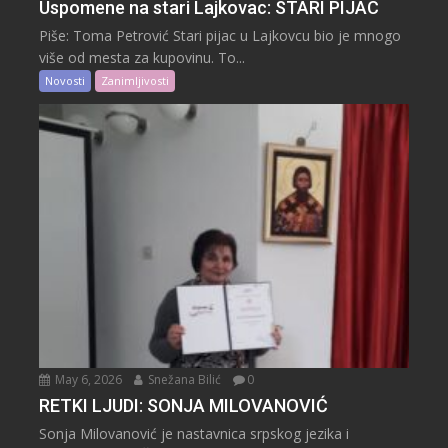
Uspomene na stari Lajkovac: STARI PIJAC
Piše: Toma Petrović Stari pijac u Lajkovcu bio je mnogo
više od mesta za kupovinu. To...
Novosti
Zanimljivosti
May 6, 2026
Snežana Bilić
0
RETKI LJUDI: SONJA MILOVANOVIĆ
Sonja Milovanović je nastavnica srpskog jezika i