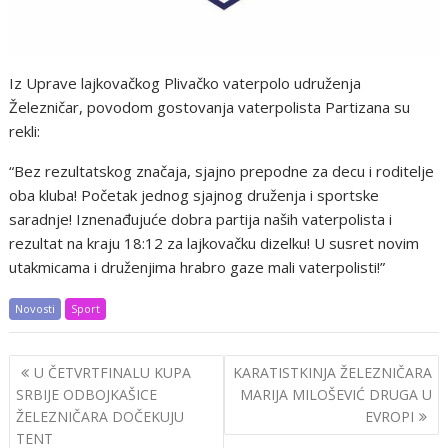
Iz Uprave lajkovačkog Plivačko vaterpolo udruženja
Železničar, povodom gostovanja vaterpolista Partizana su
rekli:
“Bez rezultatskog značaja, sjajno prepodne za decu i roditelje
oba kluba! Početak jednog sjajnog druženja i sportske
saradnje! Iznenađujuće dobra partija naših vaterpolista i
rezultat na kraju 18:12 za lajkovačku dizelku! U susret novim
utakmicama i druženjima hrabro gaze mali vaterpolisti!”
Novosti
Sport
Post
U ČETVRTFINALU KUPA
KARATISTKINJA ŽELEZNIČARA
navigation
SRBIJE ODBOJKAŠICE
MARIJA MILOŠEVIĆ DRUGA U
ŽELEZNIČARA DOČEKUJU
EVROPI
TENT