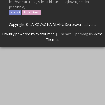
književnosti u OŠ „Mile Dubljević“ u Lajkovcu, srpska
pesnikinja,...
Novosti
Zanimljivosti
Copyright © LAJKOVAC NA DLANU Sva prava zadržana
Proudly powered by WordPress
|
Theme: SuperMag by
Acme
Themes