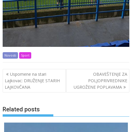
Novosti
Sport
Post
Uspomene na stari
OBAVEŠTENJE ZA
navigation
Lajkovac: DRUŽENJE STARIH
POLJOPRIVREDNIKE
LAJKOVČANA
UGROŽENE POPLAVAMA
Related posts