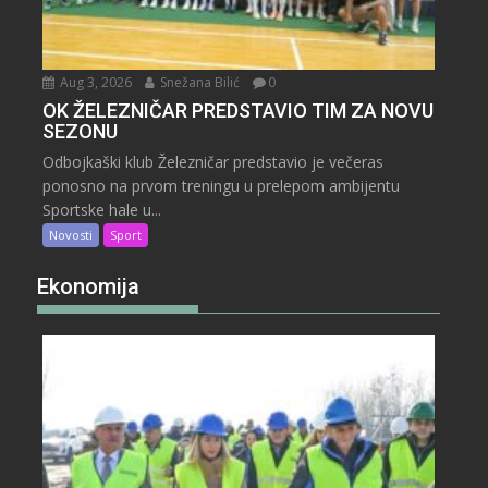
Aug 3, 2026
Snežana Bilić
0
OK ŽELEZNIČAR PREDSTAVIO TIM ZA NOVU
SEZONU
Odbojkaški klub Železničar predstavio je večeras
ponosno na prvom treningu u prelepom ambijentu
Sportske hale u...
Novosti
Sport
Ekonomija