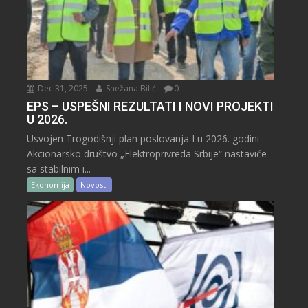
Dec 31, 2025
Snežana Bilić
0
EPS – USPEŠNI REZULTATI I NOVI PROJEKTI
U 2026.
Usvojen Trogodišnji plan poslovanja I u 2026. godini
Akcionarsko društvo „Elektroprivreda Srbije“ nastaviće
sa stabilnim i...
Ekonomija
Novosti