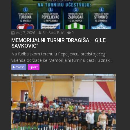
Aug 7, 2026
Snežana Bilić
0
MEMORIJALNI TURNIR “DRAGIŠA – GILE
SAVKOVIĆ”
Na fudbalskom terenu u Pepeljevcu, predstojećeg
vikenda održaće se Memorijalni turnir u čast i u znak...
Novosti
Sport