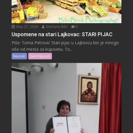
May 27, 2026
Snežana Bilić
0
Uspomene na stari Lajkovac: STARI PIJAC
Piše: Toma Petrović Stari pijac u Lajkovcu bio je mnogo
više od mesta za kupovinu. To...
Novosti
Zanimljivosti