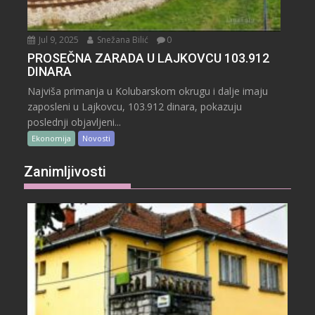
Jul 9, 2025
Snežana Bilić
0
PROSEČNA ZARADA U LAJKOVCU 103.912
DINARA
Najviša primanja u Kolubarskom okrugu i dalje imaju
zaposleni u Lajkovcu, 103.912 dinara, pokazuju
poslednji objavljeni...
Ekonomija
Novosti
Zanimljivosti