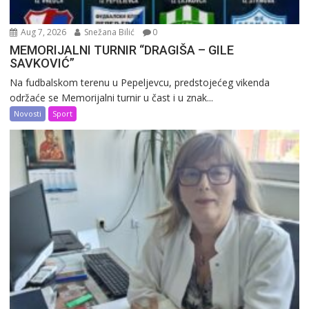
Aug 7, 2026
Snežana Bilić
0
MEMORIJALNI TURNIR “DRAGIŠA – GILE
SAVKOVIĆ”
Na fudbalskom terenu u Pepeljevcu, predstojećeg vikenda
održaće se Memorijalni turnir u čast i u znak...
Novosti
Sport