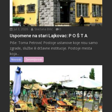
Jul 3, 2026
Snežana Bilić
0
Uspomene na stari Lajkovac: P O Š T A
Piše: Toma Petrović Postoje ustanove koje nisu samo
zgrade, službe ili državne institucije. Postoje mesta
koja...
Novosti
Zanimljivosti