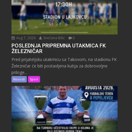
Aug 7, 2026
Snežana Bilić
0
POSLEDNJA PRIPREMNA UTAKMICA FK
ŽELEZNIČAR
Pred prijateljsku utakmicu sa Takovom, na stadionu FK
Železničar će biti postavljena kutija za dobrovoljne
priloge...
Novosti
Sport