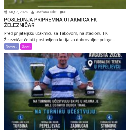
Aug 7, 2026
Snežana Bilić
0
POSLEDNJA PRIPREMNA UTAKMICA FK
ŽELEZNIČAR
Pred prijateljsku utakmicu sa Takovom, na stadionu FK
Železničar će biti postavljena kutija za dobrovoljne priloge...
Novosti
Sport