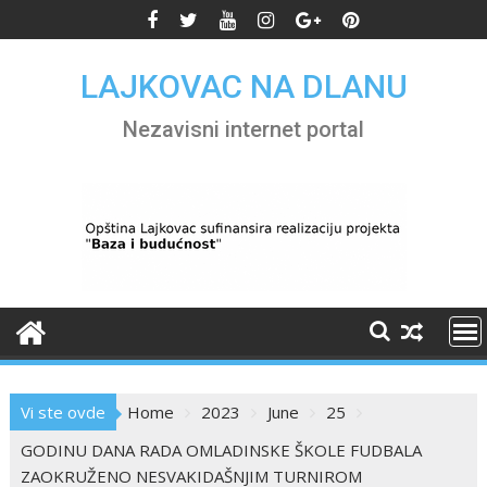
Skip
to
content
LAJKOVAC NA DLANU
Nezavisni internet portal
Vi ste ovde
Home
2023
June
25
GODINU DANA RADA OMLADINSKE ŠKOLE FUDBALA
ZAOKRUŽENO NESVAKIDAŠNJIM TURNIROM