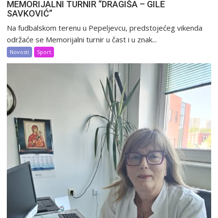
MEMORIJALNI TURNIR “DRAGIŠA – GILE
SAVKOVIĆ”
Na fudbalskom terenu u Pepeljevcu, predstojećeg vikenda
održaće se Memorijalni turnir u čast i u znak...
Novosti
Sport