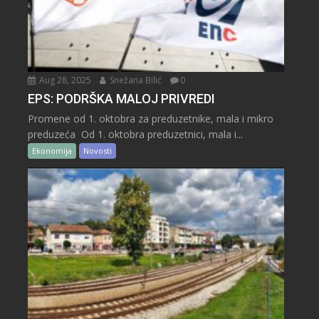
Aug 28, 2025
Snežana Bilić
0
EPS: PODRŠKA MALOJ PRIVREDI
Promene od 1. oktobra za preduzetnike, mala i mikro
preduzeća Od 1. oktobra preduzetnici, mala i...
Ekonomija
Novosti