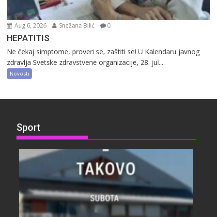
Aug 6, 2026
Snežana Bilić
0
HEPATITIS
Ne čekaj simptome, proveri se, zaštiti se! U Kalendaru javnog
zdravlja Svetske zdravstvene organizacije, 28. jul...
Novosti
Sport