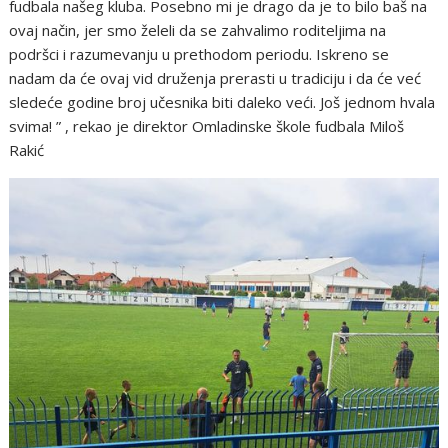
fudbala našeg kluba. Posebno mi je drago da je to bilo baš na
ovaj način, jer smo želeli da se zahvalimo roditeljima na
podršci i razumevanju u prethodom periodu. Iskreno se
nadam da će ovaj vid druženja prerasti u tradiciju i da će već
sledeće godine broj učesnika biti daleko veći. Još jednom hvala
svima! ” , rekao je direktor Omladinske škole fudbala Miloš
Rakić