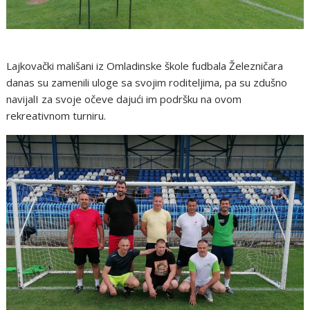
Lajkovački mališani iz Omladinske škole fudbala Železničara
danas su zamenili uloge sa svojim roditeljima, pa su zdušno
navijalI za svoje očeve dajući im podršku na ovom
rekreativnom turniru.