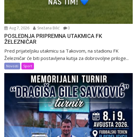
Aug 7, 2026
Snežana Bilić
0
POSLEDNJA PRIPREMNA UTAKMICA FK
ŽELEZNIČAR
Pred prijateljsku utakmicu sa Takovom, na stadionu FK
Železničar će biti postavljena kutija za dobrovoljne priloge...
Novosti
Sport