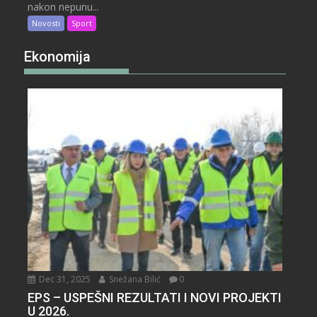
nakon nepunu...
Novosti
Sport
Ekonomija
Dec 31, 2025
Snežana Bilić
0
EPS – USPEŠNI REZULTATI I NOVI PROJEKTI
U 2026.