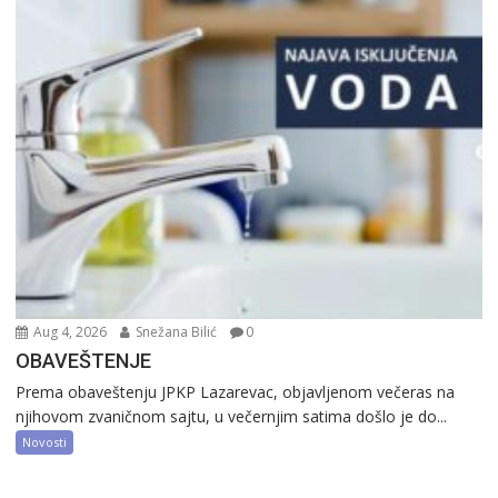
Aug 4, 2026
Snežana Bilić
0
OBAVEŠTENJE
Prema obaveštenju JPKP Lazarevac, objavljenom večeras na
njihovom zvaničnom sajtu, u večernjim satima došlo je do...
Novosti