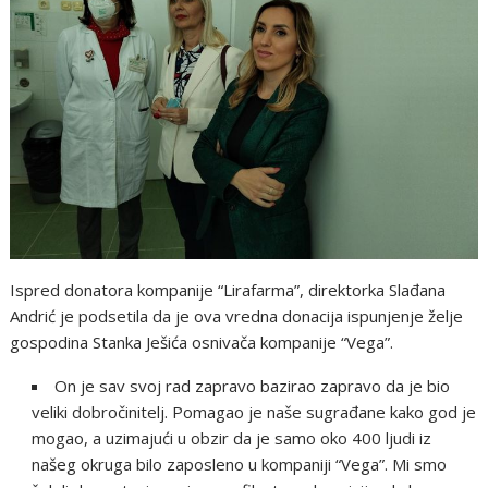
Ispred donatora kompanije “Lirafarma”, direktorka Slađana
Andrić je podsetila da je ova vredna donacija ispunjenje želje
gospodina Stanka Ješića osnivača kompanije “Vega”.
On je sav svoj rad zapravo bazirao zapravo da je bio
veliki dobročinitelj. Pomagao je naše sugrađane kako god je
mogao, a uzimajući u obzir da je samo oko 400 ljudi iz
našeg okruga bilo zaposleno u kompaniji “Vega”. Mi smo