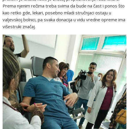
Prema njenim rečima treba svima da bude na čast i ponos što
kao retko gde, lekari, posebno mladi stručnjaci ostaju u
valjevskoj bolnici, pa svaka donacija u vidu vredne opreme ima
višestruki značaj.