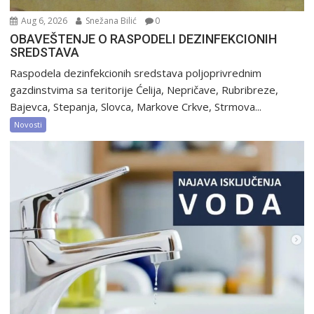
Aug 6, 2026
Snežana Bilić
0
OBAVEŠTENJE O RASPODELI DEZINFEKCIONIH
SREDSTAVA
Raspodela dezinfekcionih sredstava poljoprivrednim
gazdinstvima sa teritorije Ćelija, Nepričave, Rubribreze,
Bajevca, Stepanja, Slovca, Markove Crkve, Strmova...
Novosti