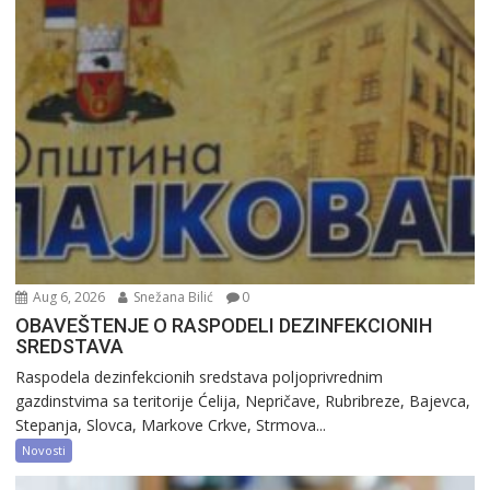
Aug 6, 2026
Snežana Bilić
0
OBAVEŠTENJE O RASPODELI DEZINFEKCIONIH
SREDSTAVA
Raspodela dezinfekcionih sredstava poljoprivrednim
gazdinstvima sa teritorije Ćelija, Nepričave, Rubribreze, Bajevca,
Stepanja, Slovca, Markove Crkve, Strmova...
Novosti