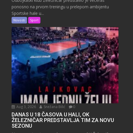
Odbojkaški klub Železničar predstavio je večeras
ponosno na prvom treningu u prelepom ambijentu
Sportske hale u...
Novosti
Sport
Aug 3, 2026
Snežana Bilić
0
DANAS U 18 ČASOVA U HALI, OK
ŽELEZNIČAR PREDSTAVLJA TIM ZA NOVU
SEZONU