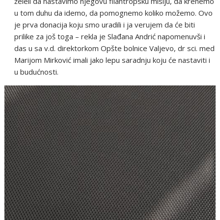
želeli da nastavimo njegovu filantropsku misiju, da krenemo
u tom duhu da idemo, da pomognemo koliko možemo. Ovo
je prva donacija koju smo uradili i ja verujem da će biti
prilike za još toga – rekla je Slađana Andrić napomenuvši i
das u sa v.d. direktorkom Opšte bolnice Valjevo, dr sci. med
Marijom Mirković imali jako lepu saradnju koju će nastaviti i
u budućnosti.