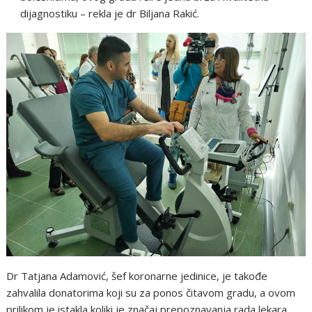
dijagnostiku – rekla je dr Biljana Rakić.
Dr Tatjana Adamović, šef koronarne jedinice, je takođe
zahvalila donatorima koji su za ponos čitavom gradu, a ovom
prilikom je istakla koliki je značaj prepoznavanja rada lekara.