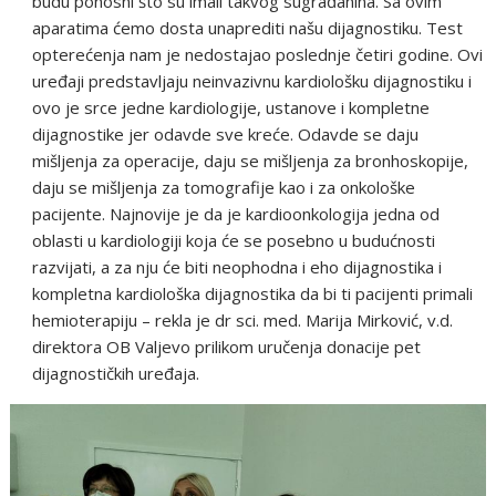
budu ponosni što su imali takvog sugrađanina. Sa ovim
aparatima ćemo dosta unaprediti našu dijagnostiku. Test
opterećenja nam je nedostajao poslednje četiri godine. Ovi
uređaji predstavljaju neinvazivnu kardiološku dijagnostiku i
ovo je srce jedne kardiologije, ustanove i kompletne
dijagnostike jer odavde sve kreće. Odavde se daju
mišljenja za operacije, daju se mišljenja za bronhoskopije,
daju se mišljenja za tomografije kao i za onkološke
pacijente. Najnovije je da je kardioonkologija jedna od
oblasti u kardiologiji koja će se posebno u budućnosti
razvijati, a za nju će biti neophodna i eho dijagnostika i
kompletna kardiološka dijagnostika da bi ti pacijenti primali
hemioterapiju – rekla je dr sci. med. Marija Mirković, v.d.
direktora OB Valjevo prilikom uručenja donacije pet
dijagnostičkih uređaja.