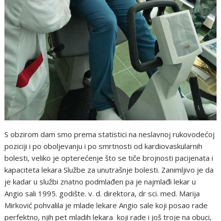
S obzirom dam smo prema statistici na neslavnoj rukovodećoj
poziciji i po oboljevanju i po smrtnosti od kardiovaskularnih
bolesti, veliko je opterećenje što se tiče brojnosti pacijenata i
kapaciteta lekara Službe za unutrašnje bolesti. Zanimljivo je da
je kadar u službi znatno podmlađen pa je najmlađi lekar u
Angio sali 1995. godište. v. d. direktora, dr sci. med. Marija
Mirković pohvalila je mlade lekare Angio sale koji posao rade
perfektno, njih pet mladih lekara koji rade i još troje na obuci,