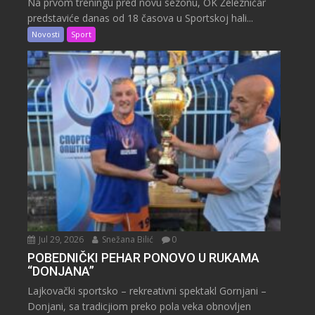
Na prvom treningu pred novu sezonu, OK Železničar
predstaviće danas od 18 časova u Sportskoj hali...
Novosti
Sport
Jul 29, 2026
Snežana Bilić
0
POBEDNIČKI PEHAR PONOVO U RUKAMA
“DONJANA”
Lajkovački sportsko – rekreativni spektakl Gornjani –
Donjani, sa tradicjiom preko pola veka obnovljen