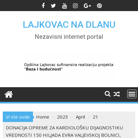
Skip
to
content
LAJKOVAC NA DLANU
Nezavisni internet portal
Vi ste ovde
Home
2023
April
21
DONACIJA OPREME ZA KARDIOLOŠKU DIJAGNOSTIKU
VREDNOSTI 150 HILJADA EVRA VALJEVSKOJ BOLNICI,