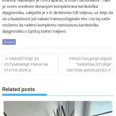
infarkta. Nabavljen je i EKG aparat, a stiže i defibrillator. Tako
je ovom vrednom donacijom kompletirana kardiološka
dijagnostika, zaključila je v.d. direktorka OB Valjevo, uz želju da
se u budućnosti još nabavi transezofagealni eho i na taj način
možemo da radimo kompletnu neinvazivnu kardiološku
dijagnostiku u Opštoj bolnici Valjevo.
Novosti
Post
OBAVEŠTENJE ZA
PREDSTAVLJANJE KNJIGE
navigation
OSTVARIVANJE PRAVA NA
“SKRIVENA ISTORIJA”
STATUS BORCA
SRETENA JAKOVLJEVIĆA
Related posts