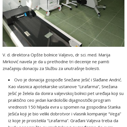
V. d. direktora Opšte bolnice Valjevo, dr sci. med. Marija
Mirković navela je da u prethodne tri decenije ne pamti
značajniju donaciju za Službu za unutrašnje bolesti.
Ovo je donacija gospođe Snežane Ješić i Slađane Andrić.
Kao vlasnica apotekarske ustanove “Lirafarma”, Snežana
Ješić je želela da donira valjevskoj bolnici pet uređaja koji su
praktično ceo jedan kardiološki dijagnostički program
vrednosti 150 hiljada evra u spomen na gospodina Stanka
Ješića koji je bio veliki dobrotvor i vlasnik kompanije “Vega”
iz koje je proistekla “Lirafarma”. Građani Valjeva treba da