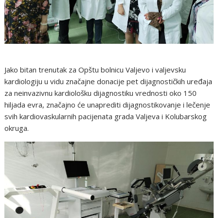
Jako bitan trenutak za Opštu bolnicu Valjevo i valjevsku
kardiologiju u vidu značajne donacije pet dijagnostičkih uređaja
za neinvazivnu kardiološku dijagnostiku vrednosti oko 150
hiljada evra, značajno će unaprediti dijagnostikovanje i lečenje
svih kardiovaskularnih pacijenata grada Valjeva i Kolubarskog
okruga.