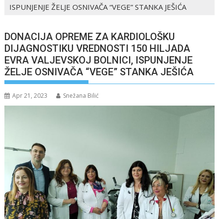
ISPUNJENJE ŽELJE OSNIVAČA “VEGE” STANKA JEŠIĆA
DONACIJA OPREME ZA KARDIOLOŠKU
DIJAGNOSTIKU VREDNOSTI 150 HILJADA
EVRA VALJEVSKOJ BOLNICI, ISPUNJENJE
ŽELJE OSNIVAČA “VEGE” STANKA JEŠIĆA
Apr 21, 2023
Snežana Bilić