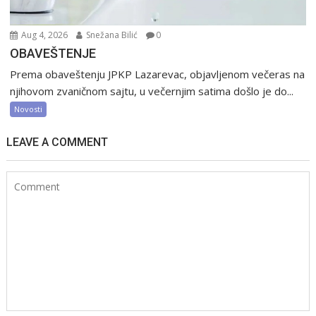
Aug 4, 2026
Snežana Bilić
0
OBAVEŠTENJE
Prema obaveštenju JPKP Lazarevac, objavljenom večeras na
njihovom zvaničnom sajtu, u večernjim satima došlo je do...
Novosti
LEAVE A COMMENT