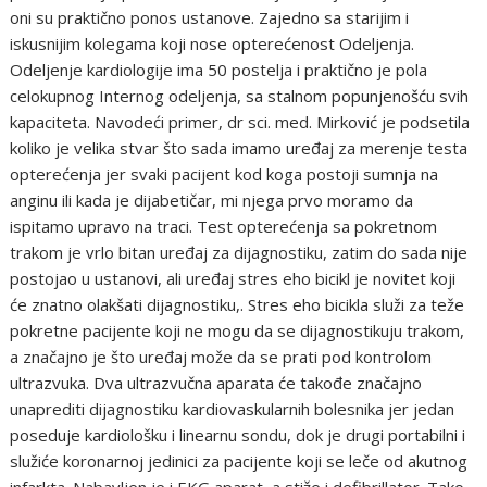
oni su praktično ponos ustanove. Zajedno sa starijim i
iskusnijim kolegama koji nose opterećenost Odeljenja.
Odeljenje kardiologije ima 50 postelja i praktično je pola
celokupnog Internog odeljenja, sa stalnom popunjenošću svih
kapaciteta. Navodeći primer, dr sci. med. Mirković je podsetila
koliko je velika stvar što sada imamo uređaj za merenje testa
opterećenja jer svaki pacijent kod koga postoji sumnja na
anginu ili kada je dijabetičar, mi njega prvo moramo da
ispitamo upravo na traci. Test opterećenja sa pokretnom
trakom je vrlo bitan uređaj za dijagnostiku, zatim do sada nije
postojao u ustanovi, ali uređaj stres eho bicikl je novitet koji
će znatno olakšati dijagnostiku,. Stres eho bicikla služi za teže
pokretne pacijente koji ne mogu da se dijagnostikuju trakom,
a značajno je što uređaj može da se prati pod kontrolom
ultrazvuka. Dva ultrazvučna aparata će takođe značajno
unaprediti dijagnostiku kardiovaskularnih bolesnika jer jedan
poseduje kardiološku i linearnu sondu, dok je drugi portabilni i
služiće koronarnoj jedinici za pacijente koji se leče od akutnog