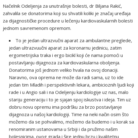
Načelnik Odeljenja za unutrašnje bolesti, dr Biljana Rakić,
zahvalila se donatorima koji su shvatili koliki je značaj uređaja
za dijagnostičke procedure u lečenju kardiovaskularnih bolesti
jednom savremenom opremom.
To je jedan ultrazvučni aparat za ambulantne preglede,
jedan ultrazvuučni aparat za koronarnu jedinicu, zatim
ergometrijska traka i ergo bicikl koji će nama pomoći u
postavljanju dijagnoza za kardiovaskularna oboljenja.
Donatorima još jednom veliko hvala na ovoj donaciji.
Naravno, ova oprema ne može da radi sama, uz to ide
jedan tim Mladih i perspektivnih lekara, ambicioznih ljudi koji
rade i u Angio sali i na Odeljenju kardiologije uz nas, malo
stariju generaciju i to je sjajan spoj iskustva i ideja. Tim uz
dobru novu opremu ima podršku za brzo postavljanje
dijagnoza u našoj kardiologiji. Time na neki način osim što
možemo da se pohvalimo, možemo da budemo i u korak sa
renomiranim ustanovama u Srbiji i da pružimo našim
bolesnicima, ovog grada i šire jednu brzu i kvalitetnu