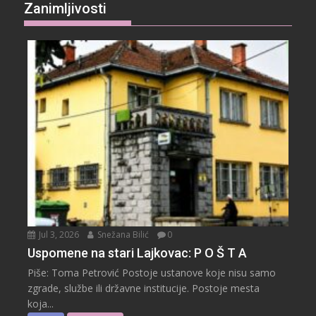
Zanimljivosti
Jul 3, 2026
Snežana Bilić
0
Uspomene na stari Lajkovac: P O Š T A
Piše: Toma Petrović Postoje ustanove koje nisu samo
zgrade, službe ili državne institucije. Postoje mesta
koja...