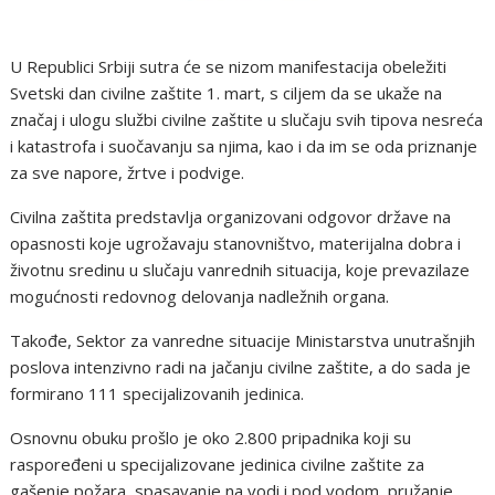
U Republici Srbiji sutra će se nizom manifestacija obeležiti
Svetski dan civilne zaštite 1. mart, s ciljem da se ukaže na
značaj i ulogu službi civilne zaštite u slučaju svih tipova nesreća
i katastrofa i suočavanju sa njima, kao i da im se oda priznanje
za sve napore, žrtve i podvige.
Civilna zaštita predstavlja organizovani odgovor države na
opasnosti koje ugrožavaju stanovništvo, materijalna dobra i
životnu sredinu u slučaju vanrednih situacija, koje prevazilaze
mogućnosti redovnog delovanja nadležnih organa.
Takođe, Sektor za vanredne situacije Ministarstva unutrašnjih
poslova intenzivno radi na jačanju civilne zaštite, a do sada je
formirano 111 specijalizovanih jedinica.
Osnovnu obuku prošlo je oko 2.800 pripadnika koji su
raspoređeni u specijalizovane jedinica civilne zaštite za
gašenje požara, spasavanje na vodi i pod vodom, pružanje