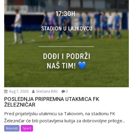
Aug 7, 2026
Snežana Bilić
0
POSLEDNJA PRIPREMNA UTAKMICA FK
ŽELEZNIČAR
Pred prijateljsku utakmicu sa Takovom, na stadionu FK
Železničar će biti postavljena kutija za dobrovoljne priloge...
Novosti
Sport