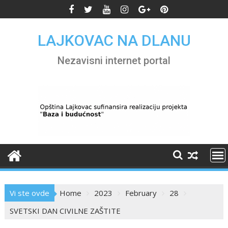
Skip
to
content
LAJKOVAC NA DLANU
Nezavisni internet portal
Vi ste ovde
Home
2023
February
28
SVETSKI DAN CIVILNE ZAŠTITE