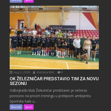
Aug 3, 2026
Snežana Bilić
0
OK ŽELEZNIČAR PREDSTAVIO TIM ZA NOVU
SEZONU
Odbojkaški klub Železničar predstavio je večeras
ponosno na prvom treningu u prelepom ambijentu
Sportske hale u...
Novosti
Sport