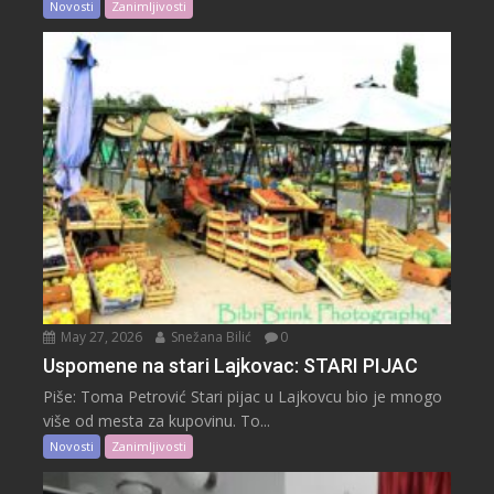
Novosti
Zanimljivosti
May 27, 2026
Snežana Bilić
0
Uspomene na stari Lajkovac: STARI PIJAC
Piše: Toma Petrović Stari pijac u Lajkovcu bio je mnogo
više od mesta za kupovinu. To...
Novosti
Zanimljivosti