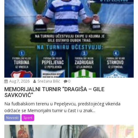
Aug 7, 2026
Snežana Bilić
0
MEMORIJALNI TURNIR “DRAGIŠA – GILE
SAVKOVIĆ”
Na fudbalskom terenu u Pepeljevcu, predstojećeg vikenda
održaće se Memorijalni turnir u čast i u znak...
Novosti
Sport