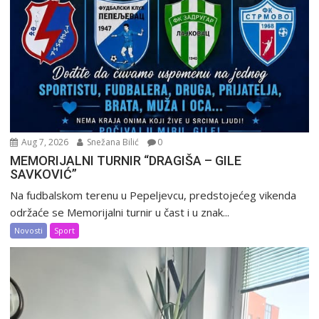
Aug 7, 2026
Snežana Bilić
0
MEMORIJALNI TURNIR “DRAGIŠA – GILE
SAVKOVIĆ”
Na fudbalskom terenu u Pepeljevcu, predstojećeg vikenda
održaće se Memorijalni turnir u čast i u znak...
Novosti
Sport