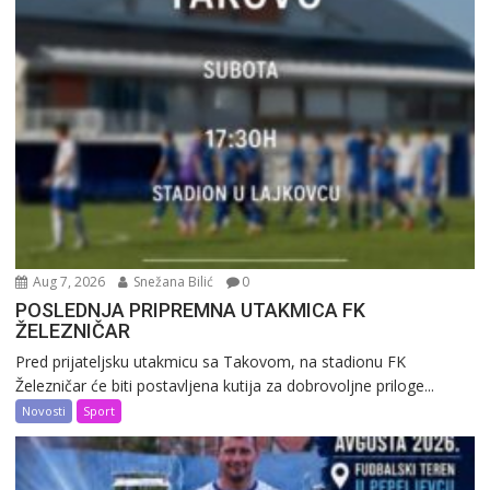
Aug 7, 2026
Snežana Bilić
0
POSLEDNJA PRIPREMNA UTAKMICA FK
ŽELEZNIČAR
Pred prijateljsku utakmicu sa Takovom, na stadionu FK
Železničar će biti postavljena kutija za dobrovoljne priloge...
Novosti
Sport