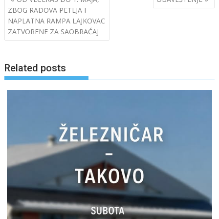
navigation
ZBOG RADOVA PETLJA I
NAPLATNA RAMPA LAJKOVAC
ZATVORENE ZA SAOBRAĆAJ
Related posts