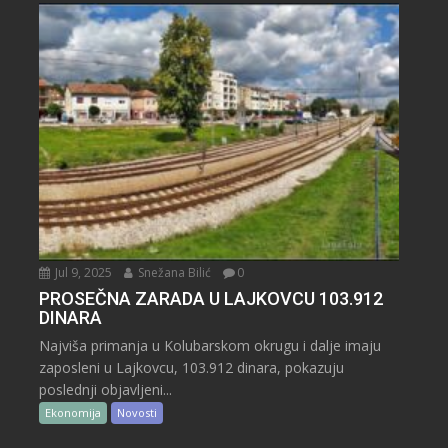
Jul 9, 2025
Snežana Bilić
0
PROSEČNA ZARADA U LAJKOVCU 103.912
DINARA
Najviša primanja u Kolubarskom okrugu i dalje imaju
zaposleni u Lajkovcu, 103.912 dinara, pokazuju
poslednji objavljeni...
Ekonomija
Novosti