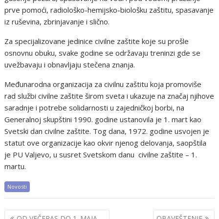
prve pomoći, radiološko-hemijsko-biološku zaštitu, spasavanje
iz ruševina, zbrinjavanje i slično.
Za specijalizovane jedinice civilne zaštite koje su prošle
osnovnu obuku, svake godine se održavaju treninzi gde se
uvežbavaju i obnavljaju stečena znanja.
Međunarodna organizacija za civilnu zaštitu koja promoviše
rad službi civilne zaštite širom sveta i ukazuje na značaj njihove
saradnje i potrebe solidarnosti u zajedničkoj borbi, na
Generalnoj skupštini 1990. godine ustanovila je 1. mart kao
Svetski dan civilne zaštite. Tog dana, 1972. godine usvojen je
statut ove organizacije kao okvir njenog delovanja, saopštila
je PU Valjevo, u susret Svetskom danu civilne zaštite – 1.
martu.
Novosti
Post
OD VEČERAS DO 1. MAJA,
OBAVEŠTENJE