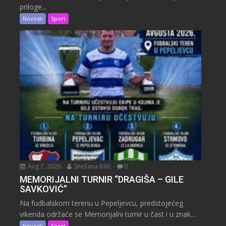
priloge...
Novosti
Sport
Aug 7, 2026
Snežana Bilić
0
MEMORIJALNI TURNIR “DRAGIŠA – GILE
SAVKOVIĆ”
Na fudbalskom terenu u Pepeljevcu, predstojećeg
vikenda održaće se Memorijalni turnir u čast i u znak...
Novosti
Sport