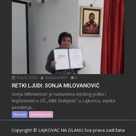
May 6, 2026
Snežana Bilić
0
RETKI LJUDI: SONJA MILOVANOVIĆ
Sonja Milovanović je nastavnica srpskog jezika i
književnosti u OŠ „Mile Dubljević“ u Lajkovcu, srpska
pesnikinja,...
Novosti
Zanimljivosti
Copyright © LAJKOVAC NA DLANU Sva prava zadržana