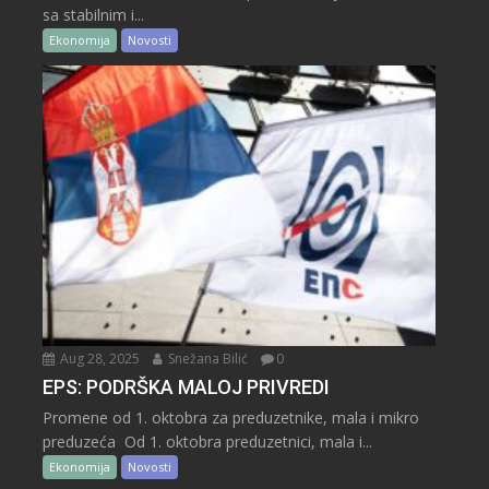
sa stabilnim i...
Ekonomija
Novosti
Aug 28, 2025
Snežana Bilić
0
EPS: PODRŠKA MALOJ PRIVREDI
Promene od 1. oktobra za preduzetnike, mala i mikro
preduzeća Od 1. oktobra preduzetnici, mala i...
Ekonomija
Novosti