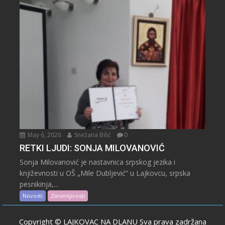
May 6, 2026
Snežana Bilić
0
RETKI LJUDI: SONJA MILOVANOVIĆ
Sonja Milovanović je nastavnica srpskog jezika i
književnosti u OŠ „Mile Dubljević“ u Lajkovcu, srpska
pesnikinja,...
Novosti
Zanimljivosti
Copyright © LAJKOVAC NA DLANU Sva prava zadržana