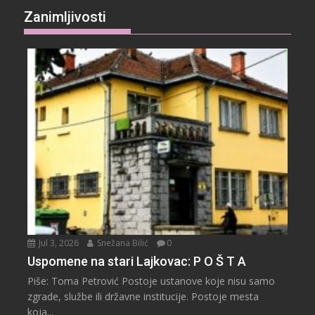
Zanimljivosti
Jul 3, 2026
Snežana Bilić
0
Uspomene na stari Lajkovac: P O Š T A
Piše: Toma Petrović Postoje ustanove koje nisu samo
zgrade, službe ili državne institucije. Postoje mesta
koja...