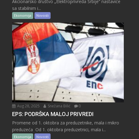
Akcionarsko društvo „Elektroprivreda Srbije“ nastaviće
sa stabilnim i...
Ekonomija
Novosti
Aug 28, 2025
Snežana Bilić
0
EPS: PODRŠKA MALOJ PRIVREDI
Promene od 1. oktobra za preduzetnike, mala i mikro
preduzeća Od 1. oktobra preduzetnici, mala i...
Ekonomija
Novosti