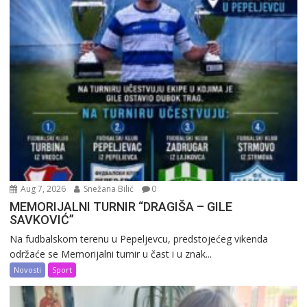
Aug 7, 2026
Snežana Bilić
0
MEMORIJALNI TURNIR “DRAGIŠA – GILE
SAVKOVIĆ”
Na fudbalskom terenu u Pepeljevcu, predstojećeg vikenda
održaće se Memorijalni turnir u čast i u znak...
Novosti
Sport