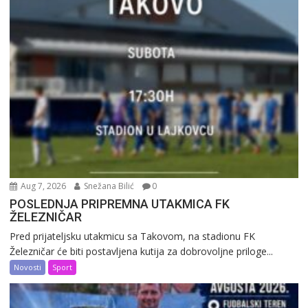
Aug 7, 2026
Snežana Bilić
0
POSLEDNJA PRIPREMNA UTAKMICA FK
ŽELEZNIČAR
Pred prijateljsku utakmicu sa Takovom, na stadionu FK
Železničar će biti postavljena kutija za dobrovoljne priloge...
Novosti
Sport