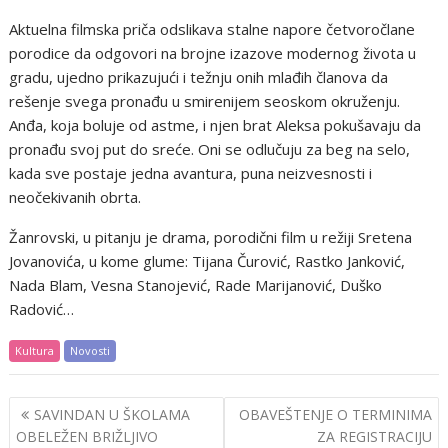
Aktuelna filmska priča odslikava stalne napore četvoročlane
porodice da odgovori na brojne izazove modernog života u
gradu, ujedno prikazujući i težnju onih mlađih članova da
rešenje svega pronađu u smirenijem seoskom okruženju.
Anđa, koja boluje od astme, i njen brat Aleksa pokušavaju da
pronađu svoj put do sreće. Oni se odlučuju za beg na selo,
kada sve postaje jedna avantura, puna neizvesnosti i
neočekivanih obrta.
Žanrovski, u pitanju je drama, porodični film u režiji Sretena
Jovanovića, u kome glume: Tijana Čurović, Rastko Janković,
Nada Blam, Vesna Stanojević, Rade Marijanović, Duško
Radović…
Kultura
Novosti
Post
SAVINDAN U ŠKOLAMA
OBAVEŠTENJE O TERMINIMA
navigation
OBELEŽEN BRIŽLJIVO
ZA REGISTRACIJU