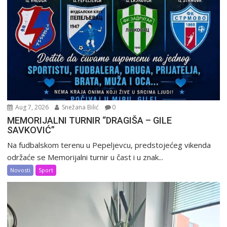
Aug 7, 2026
Snežana Bilić
0
MEMORIJALNI TURNIR “DRAGIŠA – GILE
SAVKOVIĆ”
Na fudbalskom terenu u Pepeljevcu, predstojećeg vikenda
održaće se Memorijalni turnir u čast i u znak...
Novosti
Sport