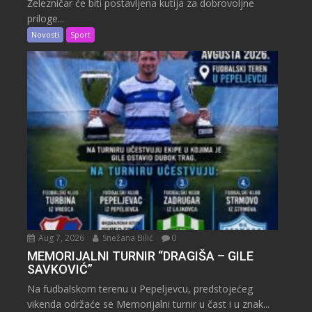
Železničar će biti postavljena kutija za dobrovoljne
priloge...
Novosti
Sport
Aug 7, 2026
Snežana Bilić
0
MEMORIJALNI TURNIR “DRAGIŠA – GILE
SAVKOVIĆ”
Na fudbalskom terenu u Pepeljevcu, predstojećeg
vikenda održaće se Memorijalni turnir u čast i u znak...