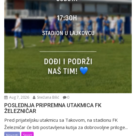
Aug 7, 2026
Snežana Bilić
0
POSLEDNJA PRIPREMNA UTAKMICA FK
ŽELEZNIČAR
Pred prijateljsku utakmicu sa Takovom, na stadionu FK
Železničar će biti postavljena kutija za dobrovoljne priloge...
Novosti
Sport