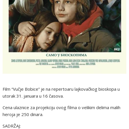
Film “Vučje Bobice” je na repertoaru lajkovačkog bioskopa u
utorak 31. januara u 16 časova.
Cena ulaznice za projekciju ovog filma o velikim delima malih
heroja je 250 dinara.
SADRŽAJ: