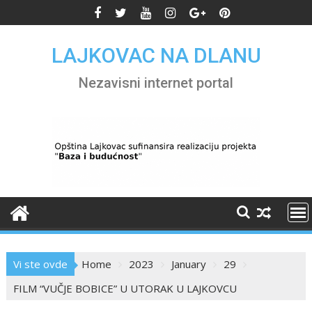
Skip
to
content
LAJKOVAC NA DLANU
Nezavisni internet portal
Vi ste ovde
Home
2023
January
29
FILM “VUČJE BOBICE” U UTORAK U LAJKOVCU