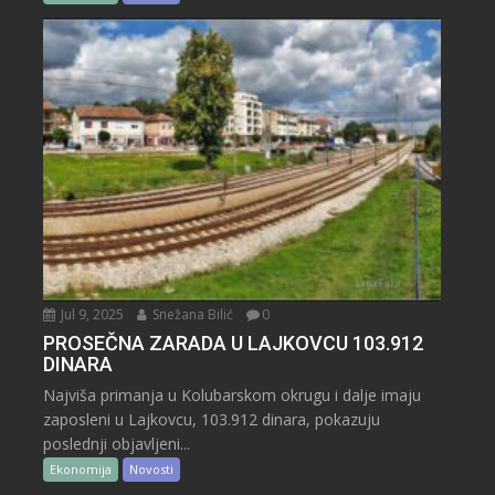
Jul 9, 2025
Snežana Bilić
0
PROSEČNA ZARADA U LAJKOVCU 103.912
DINARA
Najviša primanja u Kolubarskom okrugu i dalje imaju
zaposleni u Lajkovcu, 103.912 dinara, pokazuju
poslednji objavljeni...
Ekonomija
Novosti