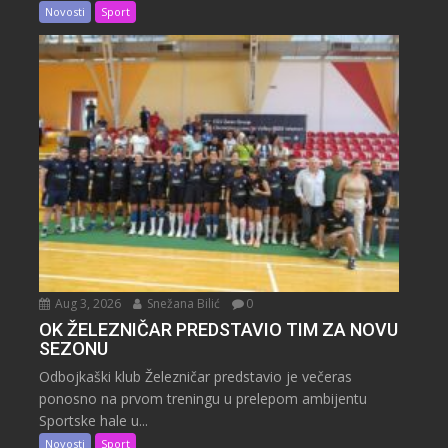
Novosti
Sport
Aug 3, 2026
Snežana Bilić
0
OK ŽELEZNIČAR PREDSTAVIO TIM ZA NOVU
SEZONU
Odbojkaški klub Železničar predstavio je večeras
ponosno na prvom treningu u prelepom ambijentu
Sportske hale u...
Novosti
Sport