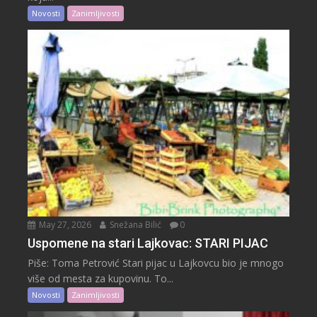
Novosti
Zanimljivosti
May 27, 2026
Snežana Bilić
0
Uspomene na stari Lajkovac: STARI PIJAC
Piše: Toma Petrović Stari pijac u Lajkovcu bio je mnogo
više od mesta za kupovinu. To...
Novosti
Zanimljivosti