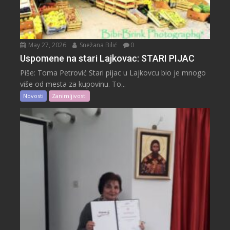
May 27, 2026
Snežana Bilić
0
Uspomene na stari Lajkovac: STARI PIJAC
Piše: Toma Petrović Stari pijac u Lajkovcu bio je mnogo
više od mesta za kupovinu. To...
Novosti
Zanimljivosti