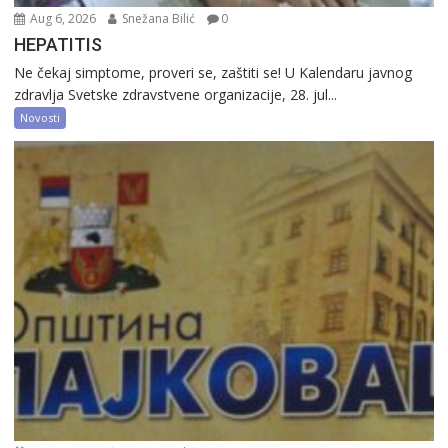
Aug 6, 2026
Snežana Bilić
0
HEPATITIS
Ne čekaj simptome, proveri se, zaštiti se! U Kalendaru javnog
zdravlja Svetske zdravstvene organizacije, 28. jul...
Novosti