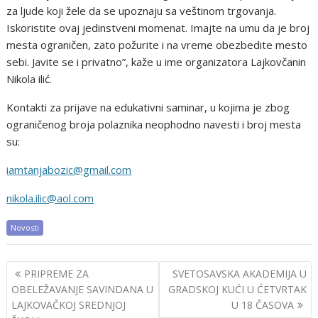
za ljude koji žele da se upoznaju sa veštinom trgovanja.
Iskoristite ovaj jedinstveni momenat. Imajte na umu da je broj
mesta ograničen, zato požurite i na vreme obezbedite mesto
sebi. Javite se i privatno”, kaže u ime organizatora Lajkovčanin
Nikola ilić.
Kontakti za prijave na edukativni saminar, u kojima je zbog
ograničenog broja polaznika neophodno navesti i broj mesta
su:
iamtanjabozic@gmail.com
nikola.ilic@aol.com
Novosti
Post
PRIPREME ZA
SVETOSAVSKA AKADEMIJA U
navigation
OBELEŽAVANJE SAVINDANA U
GRADSKOJ KUĆI U ĆETVRTAK
LAJKOVAČKOJ SREDNJOJ
U 18 ČASOVA