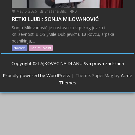
May 6, 2026
Snežana Bilić
0
RETKI LJUDI: SONJA MILOVANOVIĆ
Sonja Milovanović je nastavnica srpskog jezika i
književnosti u OŠ „Mile Dubljević“ u Lajkovcu, srpska
pesnikinja,...
Novosti
Zanimljivosti
Copyright © LAJKOVAC NA DLANU Sva prava zadržana
Proudly powered by WordPress
|
Theme: SuperMag by
Acme
Themes