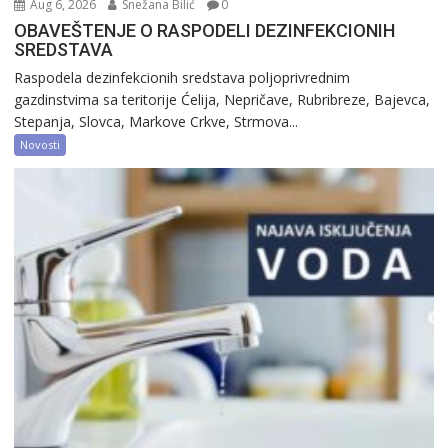
Aug 6, 2026
Snežana Bilić
0
OBAVEŠTENJE O RASPODELI DEZINFEKCIONIH
SREDSTAVA
Raspodela dezinfekcionih sredstava poljoprivrednim
gazdinstvima sa teritorije Ćelija, Nepričave, Rubribreze, Bajevca,
Stepanja, Slovca, Markove Crkve, Strmova...
Novosti