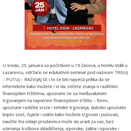
U sredu, 25. januara sa početkom u 19 časova, u hotelu Vidik u
Lazarevcu, održaće se edukativni seminar pod nazivom TRGUJ
– PUTUJ – RAZVIJAJ SE i to će biti najveća prilika da se
informišete kako možete i Vi da: stičete znanja o različitim
finansijskim tržištima, upoznate se sa međuvalutnim
trgovanjem na najvećem finansijskom tržištu – forex,
upoznate različite vrste i tehnike trgovanja, duboko upoznate
kripto svet, čujete i vidite kako možete trgovati i putovati,
naučite šta onlajn prodavnica može da uradi za vas, bez
uzimanja troškova skladištenja, isporuke, zaliha i isporuke i