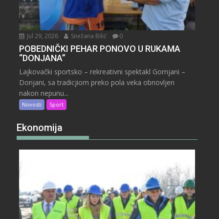
Jul 29, 2026
Snežana Bilić
0
POBEDNIČKI PEHAR PONOVO U RUKAMA
“DONJANA”
Lajkovački sportsko – rekreativni spektakl Gornjani –
Donjani, sa tradicjiom preko pola veka obnovljen
nakon nepunu...
Novosti
Sport
Ekonomija