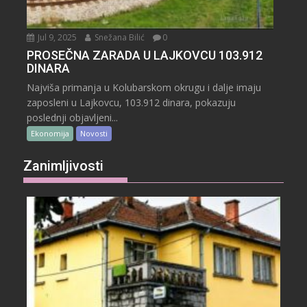
Jul 9, 2025
Snežana Bilić
0
PROSEČNA ZARADA U LAJKOVCU 103.912
DINARA
Najviša primanja u Kolubarskom okrugu i dalje imaju
zaposleni u Lajkovcu, 103.912 dinara, pokazuju
poslednji objavljeni...
Ekonomija
Novosti
Zanimljivosti