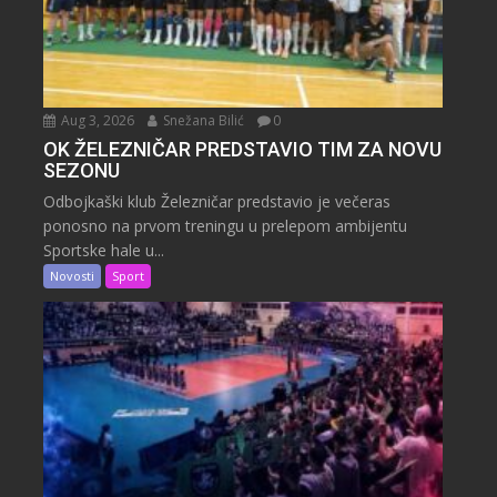
Aug 3, 2026
Snežana Bilić
0
OK ŽELEZNIČAR PREDSTAVIO TIM ZA NOVU
SEZONU
Odbojkaški klub Železničar predstavio je večeras
ponosno na prvom treningu u prelepom ambijentu
Sportske hale u...
Novosti
Sport