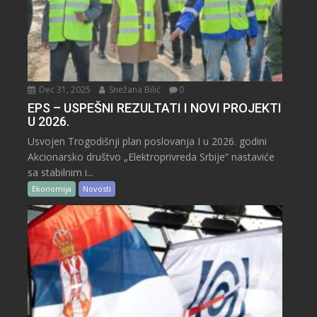
Dec 31, 2025
Snežana Bilić
0
EPS – USPEŠNI REZULTATI I NOVI PROJEKTI
U 2026.
Usvojen Trogodišnji plan poslovanja I u 2026. godini
Akcionarsko društvo „Elektroprivreda Srbije“ nastaviće
sa stabilnim i...
Ekonomija
Novosti