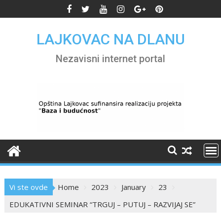
Skip
to
content
LAJKOVAC NA DLANU
Nezavisni internet portal
Vi ste ovde
Home
2023
January
23
EDUKATIVNI SEMINAR “TRGUJ – PUTUJ – RAZVIJAJ SE”