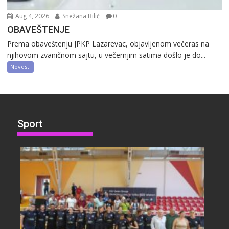
Aug 4, 2026
Snežana Bilić
0
OBAVEŠTENJE
Prema obaveštenju JPKP Lazarevac, objavljenom večeras na
njihovom zvaničnom sajtu, u večernjim satima došlo je do...
Novosti
Sport