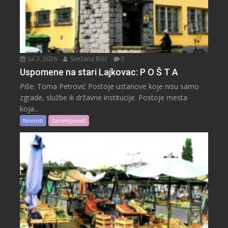
Jul 3, 2026
Snežana Bilić
0
Uspomene na stari Lajkovac: P O Š T A
Piše: Toma Petrović Postoje ustanove koje nisu samo
zgrade, službe ili državne institucije. Postoje mesta
koja...
Novosti
Zanimljivosti