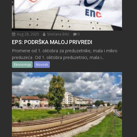
Aug 28, 2025
Snežana Bilić
0
EPS: PODRŠKA MALOJ PRIVREDI
Promene od 1. oktobra za preduzetnike, mala i mikro
preduzeća Od 1. oktobra preduzetnici, mala i...
Ekonomija
Novosti