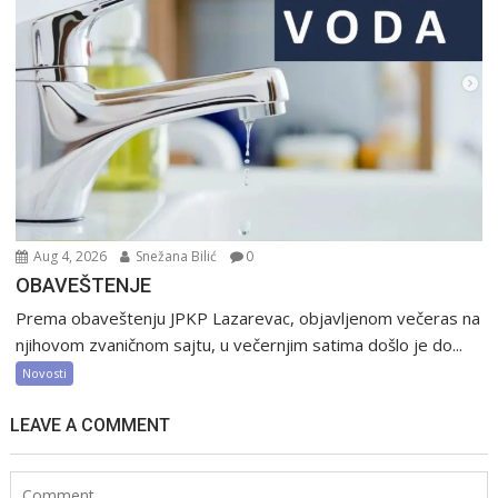
Aug 4, 2026
Snežana Bilić
0
OBAVEŠTENJE
Prema obaveštenju JPKP Lazarevac, objavljenom večeras na
njihovom zvaničnom sajtu, u večernjim satima došlo je do...
Novosti
LEAVE A COMMENT