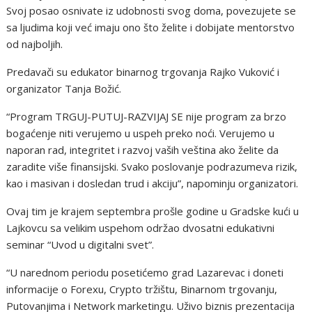
Svoj posao osnivate iz udobnosti svog doma, povezujete se
sa ljudima koji već imaju ono što želite i dobijate mentorstvo
od najboljih.
Predavači su edukator binarnog trgovanja Rajko Vuković i
organizator Tanja Božić.
“Program TRGUJ-PUTUJ-RAZVIJAJ SE nije program za brzo
bogaćenje niti verujemo u uspeh preko noći. Verujemo u
naporan rad, integritet i razvoj vaših veština ako želite da
zaradite više finansijski. Svako poslovanje podrazumeva rizik,
kao i masivan i dosledan trud i akciju”, napominju organizatori.
Ovaj tim je krajem septembra prošle godine u Gradske kući u
Lajkovcu sa velikim uspehom održao dvosatni edukativni
seminar “Uvod u digitalni svet”.
“U narednom periodu posetićemo grad Lazarevac i doneti
informacije o Forexu, Crypto tržištu, Binarnom trgovanju,
Putovanjima i Network marketingu. Uživo biznis prezentacija