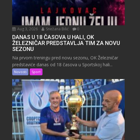
Aug 3, 2026
Snežana Bilić
0
DANAS U 18 ČASOVA U HALI, OK
ŽELEZNIČAR PREDSTAVLJA TIM ZA NOVU
SEZONU
Na prvom treningu pred novu sezonu, OK Železničar
predstaviće danas od 18 časova u Sportskoj hali...
Novosti
Sport