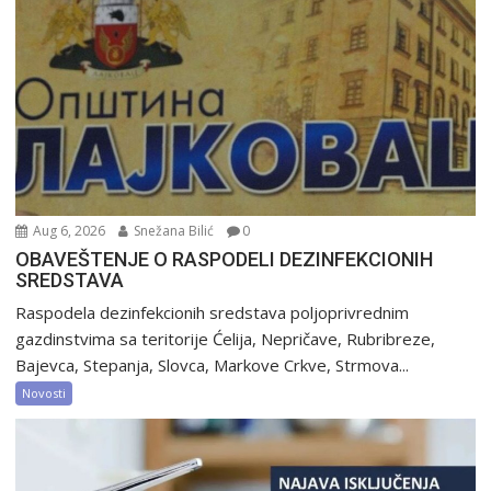
Aug 6, 2026
Snežana Bilić
0
OBAVEŠTENJE O RASPODELI DEZINFEKCIONIH
SREDSTAVA
Raspodela dezinfekcionih sredstava poljoprivrednim
gazdinstvima sa teritorije Ćelija, Nepričave, Rubribreze,
Bajevca, Stepanja, Slovca, Markove Crkve, Strmova...
Novosti