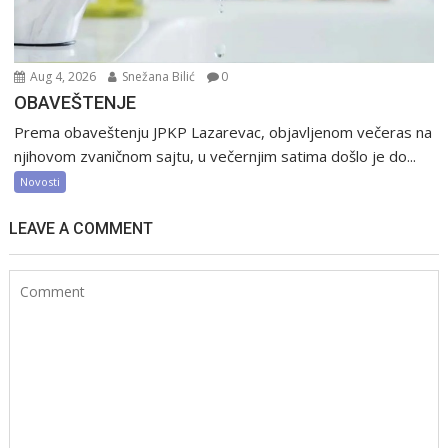
Aug 4, 2026
Snežana Bilić
0
OBAVEŠTENJE
Prema obaveštenju JPKP Lazarevac, objavljenom večeras na
njihovom zvaničnom sajtu, u večernjim satima došlo je do...
Novosti
LEAVE A COMMENT