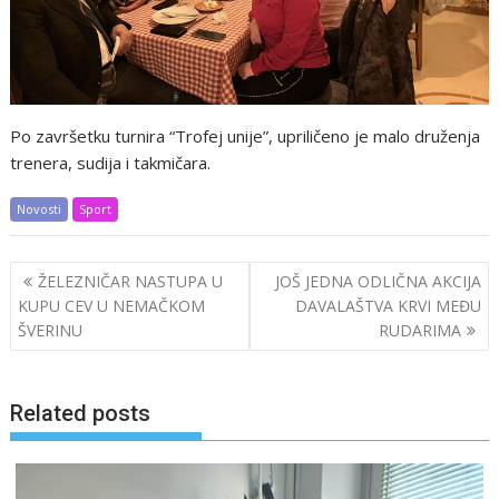
Po završetku turnira “Trofej unije”, upriličeno je malo druženja
trenera, sudija i takmičara.
Novosti
Sport
Post
ŽELEZNIČAR NASTUPA U
JOŠ JEDNA ODLIČNA AKCIJA
navigation
KUPU CEV U NEMAČKOM
DAVALAŠTVA KRVI MEĐU
ŠVERINU
RUDARIMA
Related posts