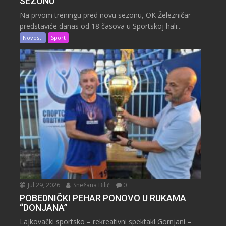
SEZONU
Na prvom treningu pred novu sezonu, OK Železničar
predstaviće danas od 18 časova u Sportskoj hali...
Novosti
Sport
Jul 29, 2026
Snežana Bilić
0
POBEDNIČKI PEHAR PONOVO U RUKAMA
“DONJANA”
Lajkovački sportsko – rekreativni spektakl Gornjani –