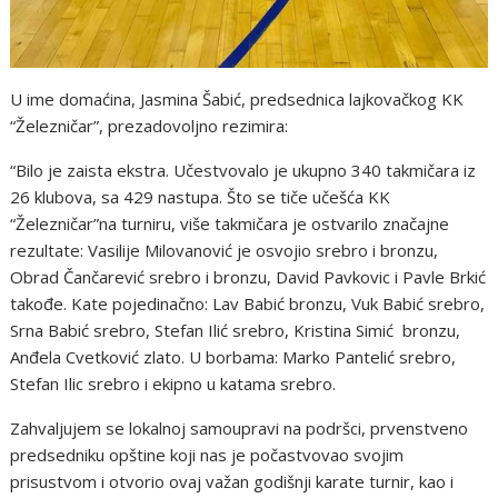
U ime domaćina, Jasmina Šabić, predsednica lajkovačkog KK
“Železničar”, prezadovoljno rezimira:
“Bilo je zaista ekstra. Učestvovalo je ukupno 340 takmičara iz
26 klubova, sa 429 nastupa. Što se tiče učešća KK
“Železničar”na turniru, više takmičara je ostvarilo značajne
rezultate: Vasilije Milovanović je osvojio srebro i bronzu,
Obrad Čančarević srebro i bronzu, David Pavkovic i Pavle Brkić
takođe. Kate pojedinačno: Lav Babić bronzu, Vuk Babić srebro,
Srna Babić srebro, Stefan Ilić srebro, Kristina Simić bronzu,
Anđela Cvetković zlato. U borbama: Marko Pantelić srebro,
Stefan Ilic srebro i ekipno u katama srebro.
Zahvaljujem se lokalnoj samoupravi na podršci, prvenstveno
predsedniku opštine koji nas je počastvovao svojim
prisustvom i otvorio ovaj važan godišnji karate turnir, kao i