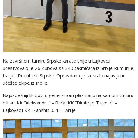
Na završnom turniru Srpske karate unije u Lajkovcu
učestvovalo je 26 klubova sa 340 takmičara iz Srbije Rumunije,
Italije i Republike Srpske. Opravdano je izostalo najavljeno
učešće ekipe iz Indije.
Najuspešniji klubovi u generalnom plasmanu na samom turniru
bili su: KK “Aleksandra” – Rača, KK “Dimitrije Tucović” –
Lajkovac i KK “Zanshin 031” – Arilje.