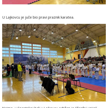
U Lajkovcu je juče bio pravi praznik karatea.
Naime, u Sportskoj hali u Lajkovcu održan je “Trofej unije”,