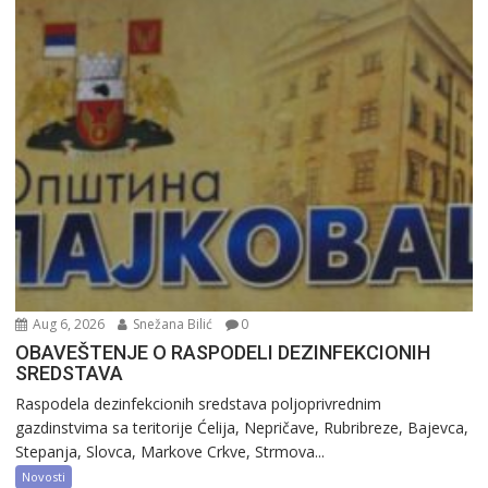
Aug 6, 2026
Snežana Bilić
0
OBAVEŠTENJE O RASPODELI DEZINFEKCIONIH
SREDSTAVA
Raspodela dezinfekcionih sredstava poljoprivrednim
gazdinstvima sa teritorije Ćelija, Nepričave, Rubribreze, Bajevca,
Stepanja, Slovca, Markove Crkve, Strmova...
Novosti