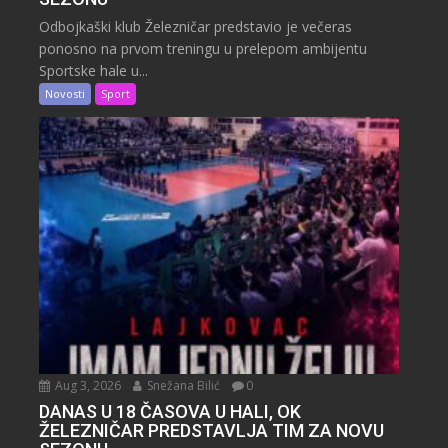
Odbojkaški klub Železničar predstavio je večeras
ponosno na prvom treningu u prelepom ambijentu
Sportske hale u...
Novosti
Sport
Aug 3, 2026
Snežana Bilić
0
DANAS U 18 ČASOVA U HALI, OK
ŽELEZNIČAR PREDSTAVLJA TIM ZA NOVU