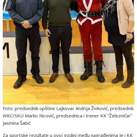
Foto: predsednik opštine Lajkovac Andrija Živković, predsednik
WKC/SKU Marko Nicović, predsednica i trener KK ”Železničar”
Jasmina Šabić
Za sportske rezultate u ovoj godini među nagrađenima je i KK