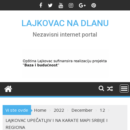
Skip
to
content
LAJKOVAC NA DLANU
Nezavisni internet portal
Vi ste ovde
Home
2022
December
12
LAJKOVAC UPEČATLJIV I NA KARATE MAPI SRBIJE I
REGIONA