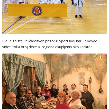
Bio je zaista veličanstven prizor u Sportskoj hali Lajkovac
videti toliki broj dece iz regiona okupljenih oko karatea.