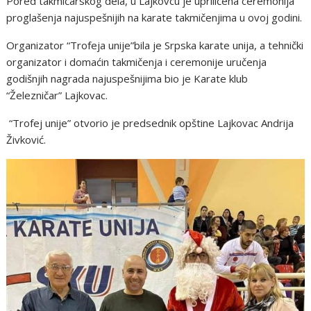
Pored takmičarskog dela, u Lajkovcu je upriličena ceremonija
proglašenja najuspešnijih na karate takmičenjima u ovoj godini.
Organizator “Trofeja unije”bila je Srpska karate unija, a tehnički
organizator i domaćin takmičenja i ceremonije uručenja
godišnjih nagrada najuspešnijima bio je Karate klub
“Železničar” Lajkovac.
“Trofej unije” otvorio je predsednik opštine Lajkovac Andrija
Živković.