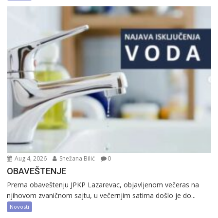
Aug 4, 2026
Snežana Bilić
0
OBAVEŠTENJE
Prema obaveštenju JPKP Lazarevac, objavljenom večeras na
njihovom zvaničnom sajtu, u večernjim satima došlo je do...
Novosti