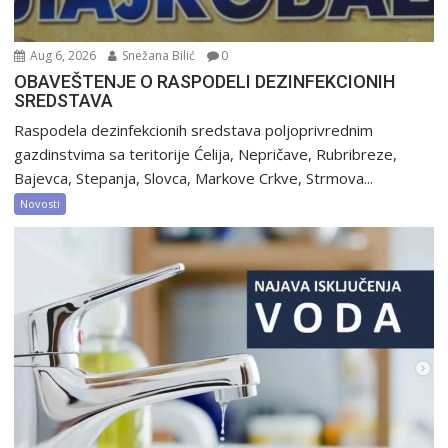
Aug 6, 2026
Snežana Bilić
0
OBAVEŠTENJE O RASPODELI DEZINFEKCIONIH
SREDSTAVA
Raspodela dezinfekcionih sredstava poljoprivrednim
gazdinstvima sa teritorije Ćelija, Nepričave, Rubribreze,
Bajevca, Stepanja, Slovca, Markove Crkve, Strmova...
Novosti