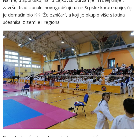
završni tradicionalni novogodišnji turnir Srpske karate unije, čiji
je domaćin bio KK “Železničar”, a koji je okupio više stotina
učesnika iz zemlje i regiona.