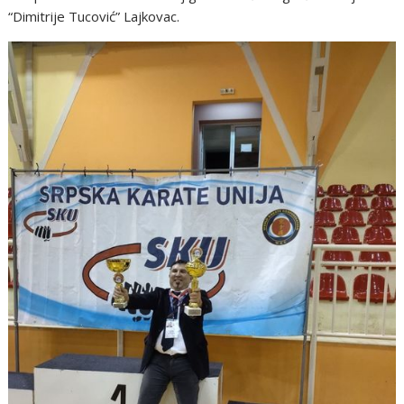
“Dimitrije Tucović” Lajkovac.