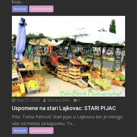
koja...
Novosti
Zanimljivosti
May 27, 2026
Snežana Bilić
0
Uspomene na stari Lajkovac: STARI PIJAC
Piše: Toma Petrović Stari pijac u Lajkovcu bio je mnogo
više od mesta za kupovinu. To...
Novosti
Zanimljivosti