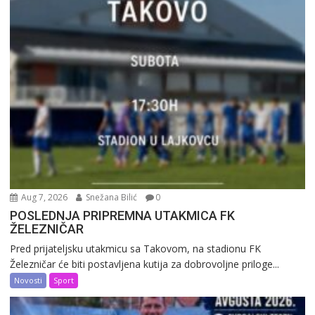
Aug 7, 2026
Snežana Bilić
0
POSLEDNJA PRIPREMNA UTAKMICA FK
ŽELEZNIČAR
Pred prijateljsku utakmicu sa Takovom, na stadionu FK
Železničar će biti postavljena kutija za dobrovoljne priloge...
Novosti
Sport