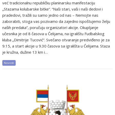
već tradicionalnu republičku planinarsku manifestaciju
„Stazama kolubarske bitke“. “Naši stari, vaši i naši dedovi i
pradedovi, tražili su samo jedno od nas – Nemojte nas
zaborabiti, stoga vas pozivamo da zajedno ispoštujemo želju
naših predaka”, poručuju organizatori akcije. Okupljanje
učesnika je od 8 časova u Ćelijama, na igralištu Fudbalskog
kluba „Dimitrije Tucović“. Svečano otvaranje predviđeno je za
9.15, a start akcije u 9.30 časova sa igrališta u Ćelijama. Staza
je kružna, dužine 13 km i…
Novosti