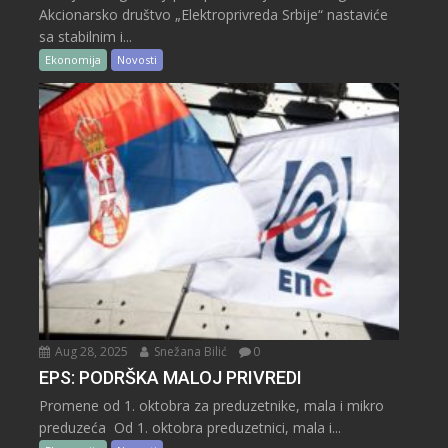
Akcionarsko društvo „Elektroprivreda Srbije“ nastaviće
sa stabilnim i...
Ekonomija
Novosti
Aug 28, 2025
Snežana Bilić
0
EPS: PODRŠKA MALOJ PRIVREDI
Promene od 1. oktobra za preduzetnike, mala i mikro
preduzeća Od 1. oktobra preduzetnici, mala i...