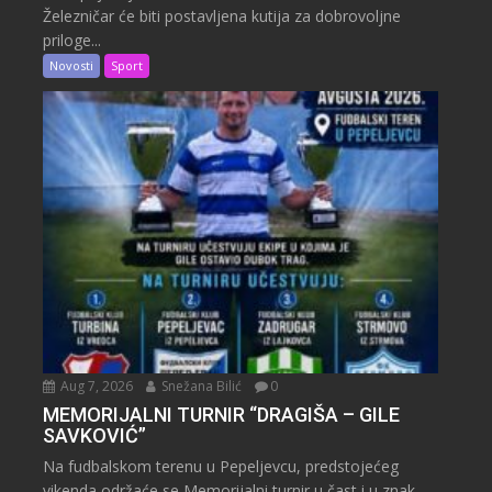
Železničar će biti postavljena kutija za dobrovoljne
priloge...
Novosti
Sport
Aug 7, 2026
Snežana Bilić
0
MEMORIJALNI TURNIR “DRAGIŠA – GILE
SAVKOVIĆ”
Na fudbalskom terenu u Pepeljevcu, predstojećeg
vikenda održaće se Memorijalni turnir u čast i u znak...