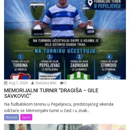
Aug 7, 2026
Snežana Bilić
0
MEMORIJALNI TURNIR “DRAGIŠA – GILE
SAVKOVIĆ”
Na fudbalskom terenu u Pepeljevcu, predstojećeg vikenda
održaće se Memorijalni turnir u čast i u znak...
Novosti
Sport