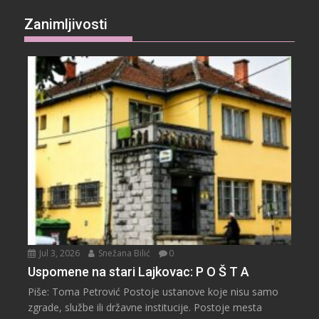
Zanimljivosti
Jul 3, 2026
Snežana Bilić
0
Uspomene na stari Lajkovac: P O Š T A
Piše: Toma Petrović Postoje ustanove koje nisu samo
zgrade, službe ili državne institucije. Postoje mesta