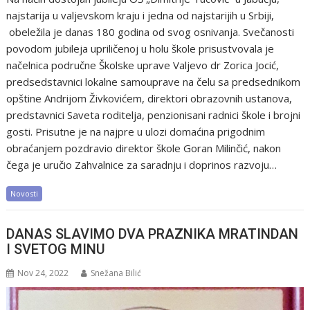
najstarija u valjevskom kraju i jedna od najstarijih u Srbiji,
obeležila je danas 180 godina od svog osnivanja. Svečanosti
povodom jubileja upriličenoj u holu škole prisustvovala je
načelnica područne Školske uprave Valjevo dr Zorica Jocić,
predsedstavnici lokalne samouprave na čelu sa predsednikom
opštine Andrijom Živkovićem, direktori obrazovnih ustanova,
predstavnici Saveta roditelja, penzionisani radnici škole i brojni
gosti. Prisutne je na najpre u ulozi domaćina prigodnim
obraćanjem pozdravio direktor škole Goran Milinčić, nakon
čega je uručio Zahvalnice za saradnju i doprinos razvoju…
Novosti
DANAS SLAVIMO DVA PRAZNIKA MRATINDAN
I SVETOG MINU
Nov 24, 2022
Snežana Bilić