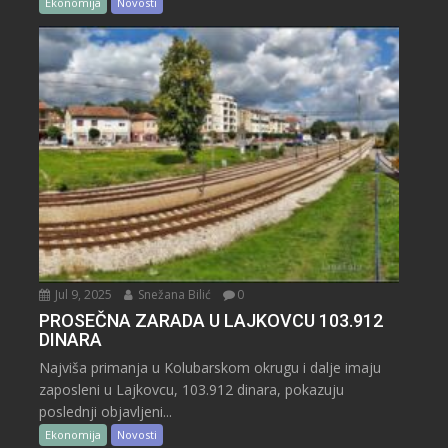
Ekonomija
Novosti
Jul 9, 2025
Snežana Bilić
0
PROSEČNA ZARADA U LAJKOVCU 103.912
DINARA
Najviša primanja u Kolubarskom okrugu i dalje imaju
zaposleni u Lajkovcu, 103.912 dinara, pokazuju
poslednji objavljeni...
Ekonomija
Novosti