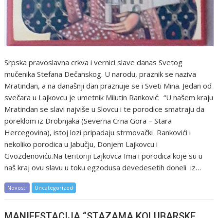
Srpska pravoslavna crkva i vernici slave danas Svetog
mučenika Stefana Dečanskog. U narodu, praznik se naziva
Mratindan, a na današnji dan praznuje se i Sveti Mina. Jedan od
svečara u Lajkovcu je umetnik Milutin Ranković: “U našem kraju
Mratindan se slavi najviše u Slovcu i te porodice smatraju da
poreklom iz Drobnjaka (Severna Crna Gora – Stara
Hercegovina), istoj lozi pripadaju strmovački Rankovići i
nekoliko porodica u Jabučju, Donjem Lajkovcu i
Gvozdenoviću.Na teritoriji Lajkovca Ima i porodica koje su u
naš kraj ovu slavu u toku egzodusa devedesetih doneli iz…
Novosti
Uncategorized
MANIFESTACIJA “STAZAMA KOLUBARSKE