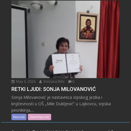
May 6, 2026
Snežana Bilić
0
RETKI LJUDI: SONJA MILOVANOVIĆ
Sonja Milovanović je nastavnica srpskog jezika i
književnosti u OŠ „Mile Dubljević“ u Lajkovcu, srpska
pesnikinja,...
Novosti
Zanimljivosti