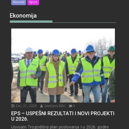
Novosti
Sport
Ekonomija
Dec 31, 2025
Snežana Bilić
0
EPS – USPEŠNI REZULTATI I NOVI PROJEKTI
U 2026.
Usvojen Trogodišnji plan poslovanja I u 2026. godini