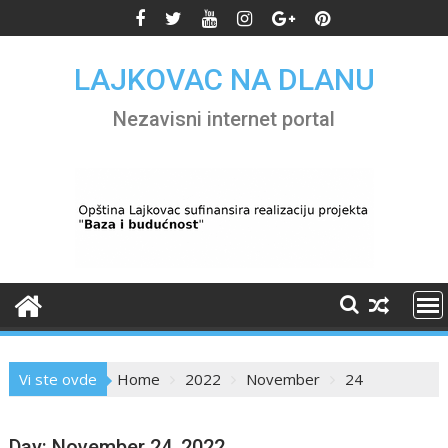
Skip
to
content
LAJKOVAC NA DLANU
Nezavisni internet portal
Vi ste ovde
Home
2022
November
24
Day:
November 24, 2022