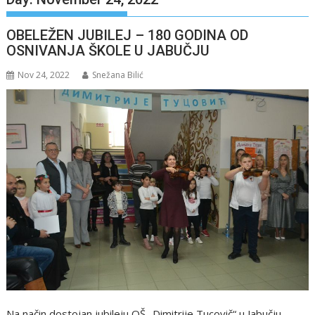
OBELEŽEN JUBILEJ – 180 GODINA OD
OSNIVANJA ŠKOLE U JABUČJU
Nov 24, 2022
Snežana Bilić
Na način dostojan jubileju OŠ „Dimitrije Tucovič“ u Jabučju,