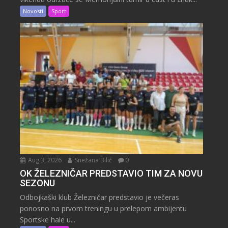
Novosti
Sport
Aug 3, 2026
Snežana Bilić
0
OK ŽELEZNIČAR PREDSTAVIO TIM ZA NOVU
SEZONU
Odbojkaški klub Železničar predstavio je večeras
ponosno na prvom treningu u prelepom ambijentu
Sportske hale u...