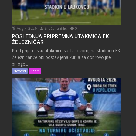
Aug 7, 2026
Snežana Bilić
0
POSLEDNJA PRIPREMNA UTAKMICA FK
ŽELEZNIČAR
Pred prijateljsku utakmicu sa Takovom, na stadionu FK
Železničar će biti postavljena kutija za dobrovoljne
priloge...
Novosti
Sport