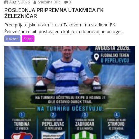
Aug 7, 2026
Snežana Bilić
0
POSLEDNJA PRIPREMNA UTAKMICA FK
ŽELEZNIČAR
Pred prijateljsku utakmicu sa Takovom, na stadionu FK
Železničar će biti postavljena kutija za dobrovoljne priloge...
Novosti
Sport