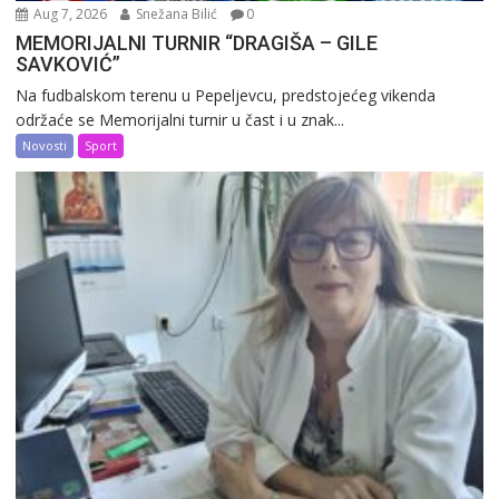
Aug 7, 2026
Snežana Bilić
0
MEMORIJALNI TURNIR “DRAGIŠA – GILE
SAVKOVIĆ”
Na fudbalskom terenu u Pepeljevcu, predstojećeg vikenda
održaće se Memorijalni turnir u čast i u znak...
Novosti
Sport