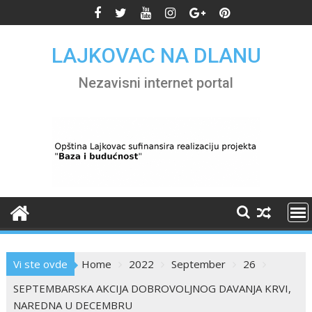
Skip
to
content
LAJKOVAC NA DLANU
Nezavisni internet portal
Vi ste ovde
Home
2022
September
26
SEPTEMBARSKA AKCIJA DOBROVOLJNOG DAVANJA KRVI,
NAREDNA U DECEMBRU