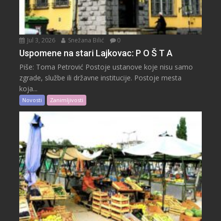
Jul 3, 2026
Snežana Bilić
0
Uspomene na stari Lajkovac: P O Š T A
Piše: Toma Petrović Postoje ustanove koje nisu samo
zgrade, službe ili državne institucije. Postoje mesta
koja...
Novosti
Zanimljivosti