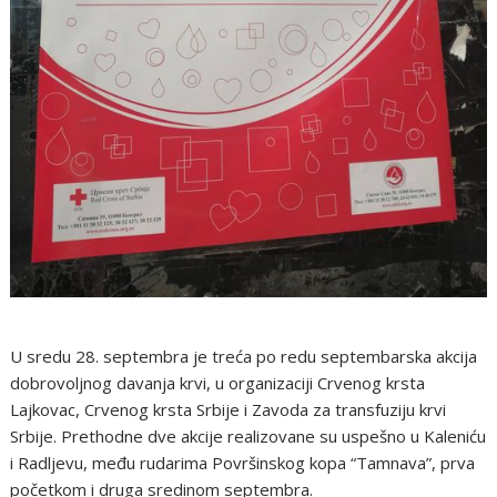
U sredu 28. septembra je treća po redu septembarska akcija
dobrovoljnog davanja krvi, u organizaciji Crvenog krsta
Lajkovac, Crvenog krsta Srbije i Zavoda za transfuziju krvi
Srbije. Prethodne dve akcije realizovane su uspešno u Kaleniću
i Radljevu, među rudarima Površinskog kopa “Tamnava”, prva
početkom i druga sredinom septembra.