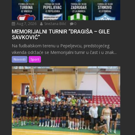
Aug 7, 2026
Snežana Bilić
0
MEMORIJALNI TURNIR “DRAGIŠA – GILE
SAVKOVIĆ”
Na fudbalskom terenu u Pepeljevcu, predstojećeg
vikenda održaće se Memorijalni turnir u čast i u znak...
Novosti
Sport