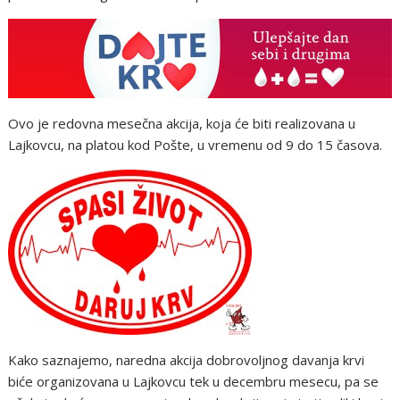
Ovo je redovna mesečna akcija, koja će biti realizovana u
Lajkovcu, na platou kod Pošte, u vremenu od 9 do 15 časova.
Kako saznajemo, naredna akcija dobrovoljnog davanja krvi
biće organizovana u Lajkovcu tek u decembru mesecu, pa se