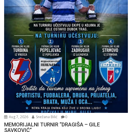
Aug 7, 2026
Snežana Bilić
0
MEMORIJALNI TURNIR “DRAGIŠA – GILE
SAVKOVIĆ”