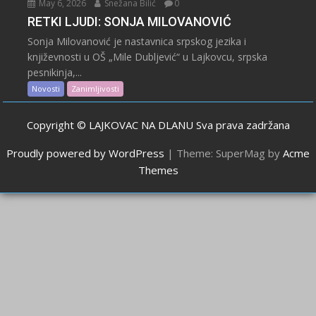
May 6, 2026
Snežana Bilić
0
RETKI LJUDI: SONJA MILOVANOVIĆ
Sonja Milovanović je nastavnica srpskog jezika i
književnosti u OŠ „Mile Dubljević“ u Lajkovcu, srpska
pesnikinja,...
Novosti
Zanimljivosti
Copyright © LAJKOVAC NA DLANU Sva prava zadržana
Proudly powered by WordPress
|
Theme: SuperMag by
Acme
Themes