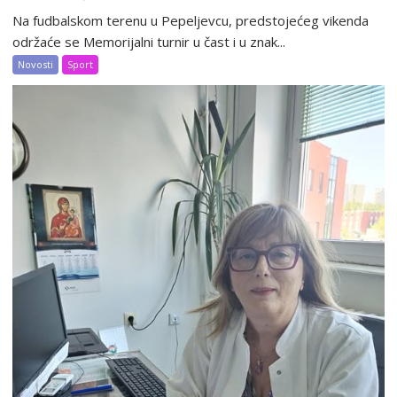
Na fudbalskom terenu u Pepeljevcu, predstojećeg vikenda
održaće se Memorijalni turnir u čast i u znak...
Novosti
Sport