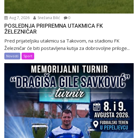
Aug 7, 2026
Snežana Bilić
0
POSLEDNJA PRIPREMNA UTAKMICA FK
ŽELEZNIČAR
Pred prijateljsku utakmicu sa Takovom, na stadionu FK
Železničar će biti postavljena kutija za dobrovoljne priloge...
Novosti
Sport