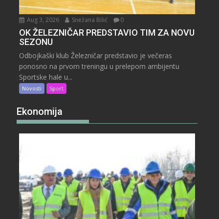
Aug 3, 2026
Snežana Bilić
0
OK ŽELEZNIČAR PREDSTAVIO TIM ZA NOVU
SEZONU
Odbojkaški klub Železničar predstavio je večeras
ponosno na prvom treningu u prelepom ambijentu
Sportske hale u...
Novosti
Sport
Ekonomija