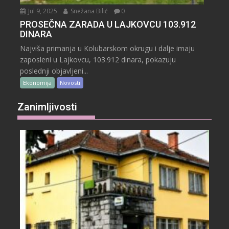
Jul 9, 2025
Snežana Bilić
0
PROSEČNA ZARADA U LAJKOVCU 103.912
DINARA
Najviša primanja u Kolubarskom okrugu i dalje imaju
zaposleni u Lajkovcu, 103.912 dinara, pokazuju
poslednji objavljeni...
Ekonomija
Novosti
Zanimljivosti