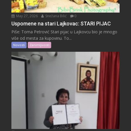
May 27, 2026
Snežana Bilić
0
Uspomene na stari Lajkovac: STARI PIJAC
Piše: Toma Petrović Stari pijac u Lajkovcu bio je mnogo
više od mesta za kupovinu. To...
Novosti
Zanimljivosti