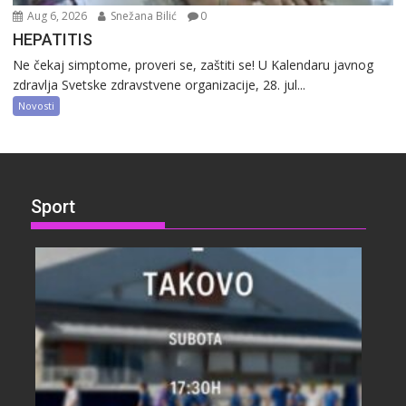
Aug 6, 2026
Snežana Bilić
0
HEPATITIS
Ne čekaj simptome, proveri se, zaštiti se! U Kalendaru javnog
zdravlja Svetske zdravstvene organizacije, 28. jul...
Novosti
Sport