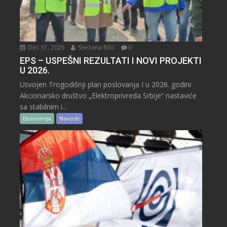
Dec 31, 2025
Snežana Bilić
0
EPS – USPEŠNI REZULTATI I NOVI PROJEKTI
U 2026.
Usvojen Trogodišnji plan poslovanja I u 2026. godini
Akcionarsko društvo „Elektroprivreda Srbije“ nastaviće
sa stabilnim i...
Ekonomija
Novosti