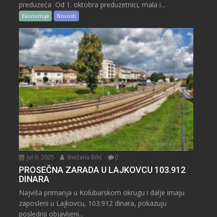
preduzeća Od 1. oktobra preduzetnici, mala i...
Ekonomija
Novosti
Jul 9, 2025
Snežana Bilić
0
PROSEČNA ZARADA U LAJKOVCU 103.912
DINARA
Najviša primanja u Kolubarskom okrugu i dalje imaju
zaposleni u Lajkovcu, 103.912 dinara, pokazuju
poslednji objavljeni...