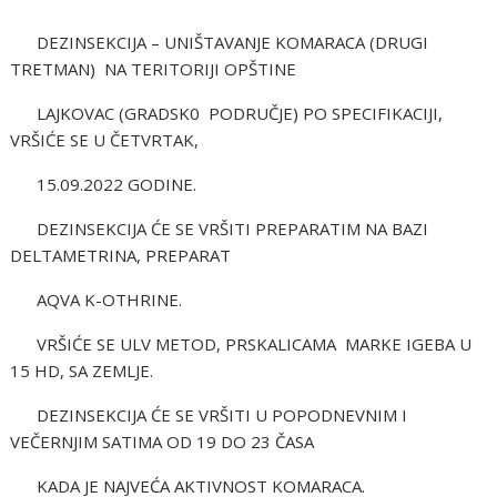
DEZINSEKCIJA – UNIŠTAVANJE KOMARACA (DRUGI
TRETMAN) NA TERITORIJI OPŠTINE
LAJKOVAC (GRADSK0 PODRUČJE) PO SPECIFIKACIJI,
VRŠIĆE SE U ČETVRTAK,
15.09.2022 GODINE.
DEZINSEKCIJA ĆE SE VRŠITI PREPARATIM NA BAZI
DELTAMETRINA, PREPARAT
AQVA K-OTHRINE.
VRŠIĆE SE ULV METOD, PRSKALICAMA MARKE IGEBA U
15 HD, SA ZEMLJE.
DEZINSEKCIJA ĆE SE VRŠITI U POPODNEVNIM I
VEČERNJIM SATIMA OD 19 DO 23 ČASA
KADA JE NAJVEĆA AKTIVNOST KOMARACA.