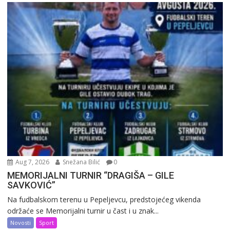
Aug 7, 2026
Snežana Bilić
0
MEMORIJALNI TURNIR “DRAGIŠA – GILE
SAVKOVIĆ”
Na fudbalskom terenu u Pepeljevcu, predstojećeg vikenda
održaće se Memorijalni turnir u čast i u znak...
Novosti
Sport