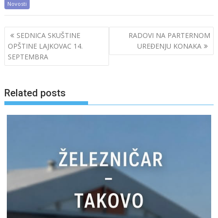
Novosti
Post
SEDNICA SKUŠTINE
RADOVI NA PARTERNOM
navigation
OPŠTINE LAJKOVAC 14.
UREĐENJU KONAKA
SEPTEMBRA
Related posts