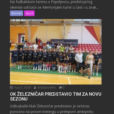
Na fudbalskom terenu u Pepeljevcu, predstojećeg
vikenda održaće se Memorijalni turnir u čast i u znak...
Novosti
Sport
Aug 3, 2026
Snežana Bilić
0
OK ŽELEZNIČAR PREDSTAVIO TIM ZA NOVU
SEZONU
Odbojkaški klub Železničar predstavio je večeras
ponosno na prvom treningu u prelepom ambijentu