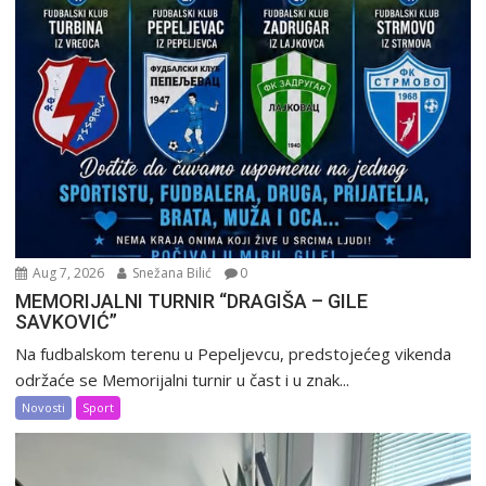
Aug 7, 2026
Snežana Bilić
0
MEMORIJALNI TURNIR “DRAGIŠA – GILE
SAVKOVIĆ”
Na fudbalskom terenu u Pepeljevcu, predstojećeg vikenda
održaće se Memorijalni turnir u čast i u znak...
Novosti
Sport