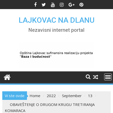
Skip
to
content
LAJKOVAC NA DLANU
Nezavisni internet portal
Vi ste ovde
Home
2022
September
13
OBAVEŠTENJE O DRUGOM KRUGU TRETIRANJA
KOMARACA