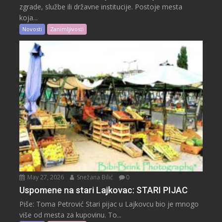
zgrade, službe ili državne institucije. Postoje mesta
koja...
Novosti
Zanimljivosti
May 27, 2026
Snežana Bilić
0
Uspomene na stari Lajkovac: STARI PIJAC
Piše: Toma Petrović Stari pijac u Lajkovcu bio je mnogo
više od mesta za kupovinu. To...