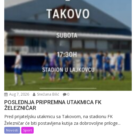
Aug 7, 2026
Snežana Bilić
0
POSLEDNJA PRIPREMNA UTAKMICA FK
ŽELEZNIČAR
Pred prijateljsku utakmicu sa Takovom, na stadionu FK
Železničar će biti postavljena kutija za dobrovoljne priloge...
Novosti
Sport