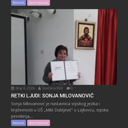
Novosti
Zanimljivosti
May 6, 2026
Snežana Bilić
0
RETKI LJUDI: SONJA MILOVANOVIĆ
Sonja Milovanović je nastavnica srpskog jezika i
književnosti u OŠ „Mile Dubljević“ u Lajkovcu, srpska
pesnikinja,...
Novosti
Zanimljivosti