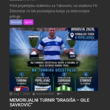
Pred prijateljsku utakmicu sa Takovom, na stadionu FK
Železničar će biti postavljena kutija za dobrovoljne
priloge...
Novosti
Sport
Aug 7, 2026
Snežana Bilić
0
MEMORIJALNI TURNIR “DRAGIŠA – GILE
SAVKOVIĆ”