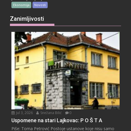
Ekonomija
Novosti
Zanimljivosti
Jul 3, 2026
Snežana Bilić
0
Uspomene na stari Lajkovac: P O Š T A
Piše: Toma Petrović Postoje ustanove koje nisu samo