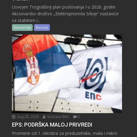
Usvojen Trogodišnji plan poslovanja I u 2026. godini
Akcionarsko društvo „Elektroprivreda Srbije“ nastaviće
sa stabilnim i...
Ekonomija
Novosti
Aug 28, 2025
Snežana Bilić
0
EPS: PODRŠKA MALOJ PRIVREDI
Promene od 1. oktobra za preduzetnike, mala i mikro