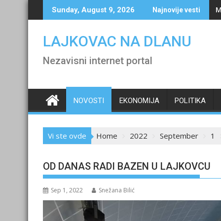
Skip
M
Sunday, August 9, 2026
Najnovije vesti
to
content
LAJKOVAC NA DLANU
Nezavisni internet portal
NOVOSTI
EKONOMIJA
POLITIKA
Vi ste ovde
Home
2022
September
1
OD DANAS RADI BAZEN U LAJKOVCU
Sep 1, 2022
Snežana Bilić