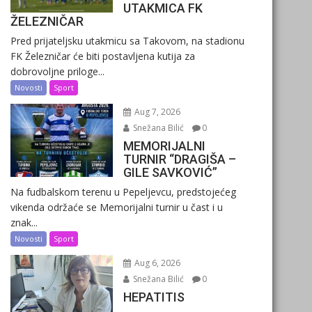
UTAKMICA FK
ŽELEZNIČAR
Pred prijateljsku utakmicu sa Takovom, na stadionu
FK Železničar će biti postavljena kutija za
dobrovoljne priloge...
Novosti
Sport
Aug 7, 2026
Snežana Bilić
0
MEMORIJALNI
TURNIR “DRAGIŠA –
GILE SAVKOVIĆ”
Na fudbalskom terenu u Pepeljevcu, predstojećeg
vikenda održaće se Memorijalni turnir u čast i u
znak...
Novosti
Sport
Aug 6, 2026
Snežana Bilić
0
HEPATITIS