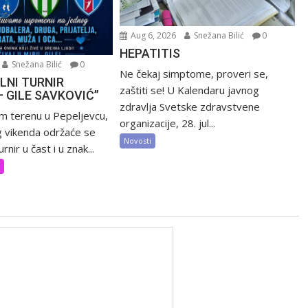
Aug 6, 2026
Snežana Bilić
0
HEPATITIS
Snežana Bilić
0
Ne čekaj simptome, proveri se,
LNI TURNIR
zaštiti se! U Kalendaru javnog
– GILE SAVKOVIĆ”
zdravlja Svetske zdravstvene
m terenu u Pepeljevcu,
organizacije, 28. jul...
 vikenda održaće se
Novosti
rnir u čast i u znak...
t