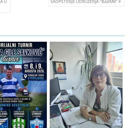
A U
SAOPŠTENJE UDRUŽENJA “BaziMili”