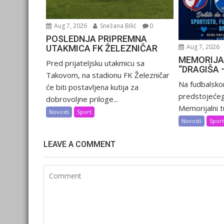
Aug 7, 2026
Snežana Bilić
0
POSLEDNJA PRIPREMNA
Aug 7, 2026
UTAKMICA FK ŽELEZNIČAR
MEMORIJA
Pred prijateljsku utakmicu sa
“DRAGIŠA 
Takovom, na stadionu FK Železničar
Na fudbalsko
će biti postavljena kutija za
predstojećeg
dobrovoljne priloge...
Memorijalni tu
Novosti
Sport
Novosti
Spor
LEAVE A COMMENT