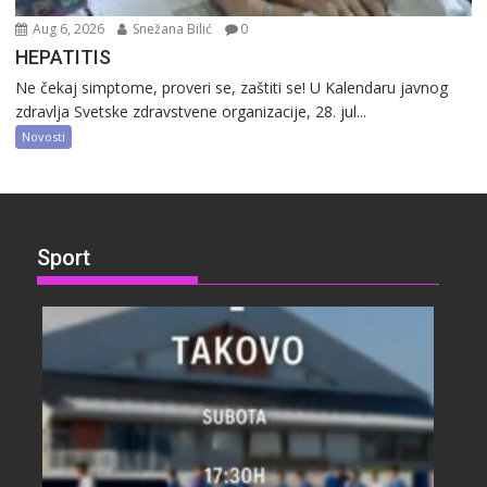
Aug 6, 2026
Snežana Bilić
0
HEPATITIS
Ne čekaj simptome, proveri se, zaštiti se! U Kalendaru javnog
zdravlja Svetske zdravstvene organizacije, 28. jul...
Novosti
Sport