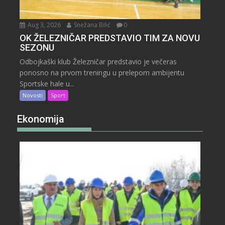
Aug 3, 2026
Snežana Bilić
0
OK ŽELEZNIČAR PREDSTAVIO TIM ZA NOVU
SEZONU
Odbojkaški klub Železničar predstavio je večeras
ponosno na prvom treningu u prelepom ambijentu
Sportske hale u...
Novosti
Sport
Ekonomija