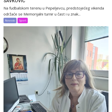
SAVKOVIĆ”
Na fudbalskom terenu u Pepeljevcu, predstojećeg vikenda
održaće se Memorijalni turnir u čast i u znak...
Novosti
Sport