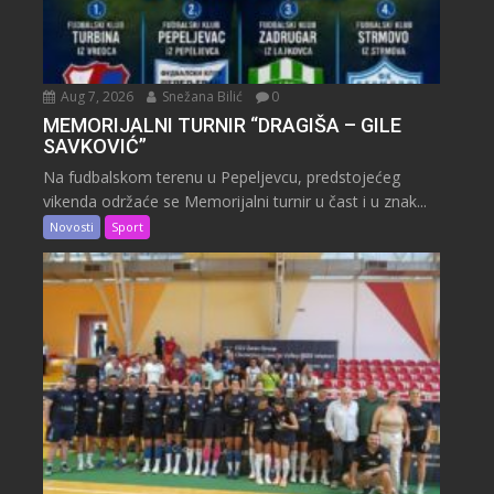
Aug 7, 2026
Snežana Bilić
0
MEMORIJALNI TURNIR “DRAGIŠA – GILE
SAVKOVIĆ”
Na fudbalskom terenu u Pepeljevcu, predstojećeg
vikenda održaće se Memorijalni turnir u čast i u znak...
Novosti
Sport