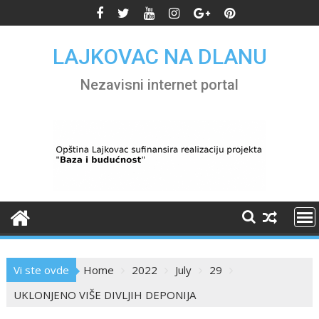
Skip
to
content
LAJKOVAC NA DLANU
Nezavisni internet portal
Vi ste ovde
Home
2022
July
29
UKLONJENO VIŠE DIVLJIH DEPONIJA