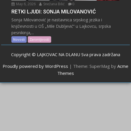
May 6, 2026
Snežana Bilić
0
RETKI LJUDI: SONJA MILOVANOVIĆ
Sonja Milovanović je nastavnica srpskog jezika i
književnosti u OŠ „Mile Dubljević“ u Lajkovcu, srpska
pesnikinja,...
Novosti
Zanimljivosti
Copyright © LAJKOVAC NA DLANU Sva prava zadržana
Proudly powered by WordPress
|
Theme: SuperMag by
Acme
Themes