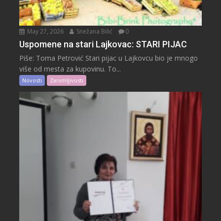
May 27, 2026
Snežana Bilić
0
Uspomene na stari Lajkovac: STARI PIJAC
Piše: Toma Petrović Stari pijac u Lajkovcu bio je mnogo
više od mesta za kupovinu. To...
Novosti
Zanimljivosti