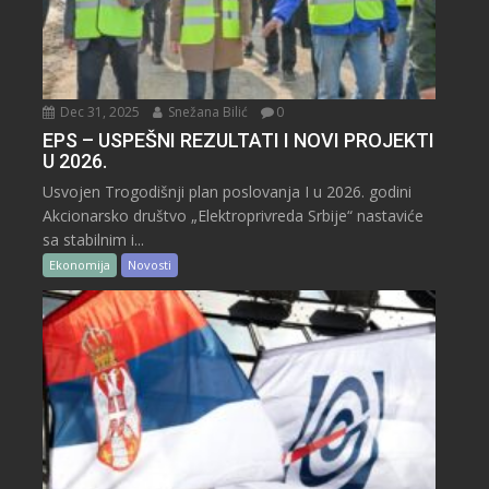
Dec 31, 2025
Snežana Bilić
0
EPS – USPEŠNI REZULTATI I NOVI PROJEKTI
U 2026.
Usvojen Trogodišnji plan poslovanja I u 2026. godini
Akcionarsko društvo „Elektroprivreda Srbije“ nastaviće
sa stabilnim i...
Ekonomija
Novosti