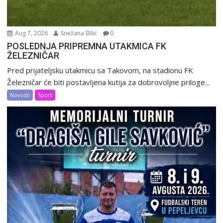
Aug 7, 2026
Snežana Bilić
0
POSLEDNJA PRIPREMNA UTAKMICA FK
ŽELEZNIČAR
Pred prijateljsku utakmicu sa Takovom, na stadionu FK
Železničar će biti postavljena kutija za dobrovoljne priloge...
Novosti
Sport