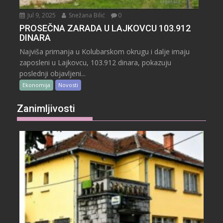
Jul 9, 2025
Snežana Bilić
0
PROSEČNA ZARADA U LAJKOVCU 103.912
DINARA
Najviša primanja u Kolubarskom okrugu i dalje imaju
zaposleni u Lajkovcu, 103.912 dinara, pokazuju
poslednji objavljeni...
Ekonomija
Novosti
Zanimljivosti