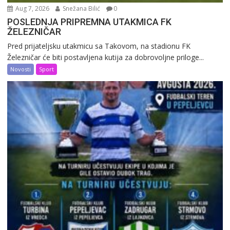
Aug 7, 2026
Snežana Bilić
0
POSLEDNJA PRIPREMNA UTAKMICA FK
ŽELEZNIČAR
Pred prijateljsku utakmicu sa Takovom, na stadionu FK
Železničar će biti postavljena kutija za dobrovoljne priloge...
Novosti
Sport