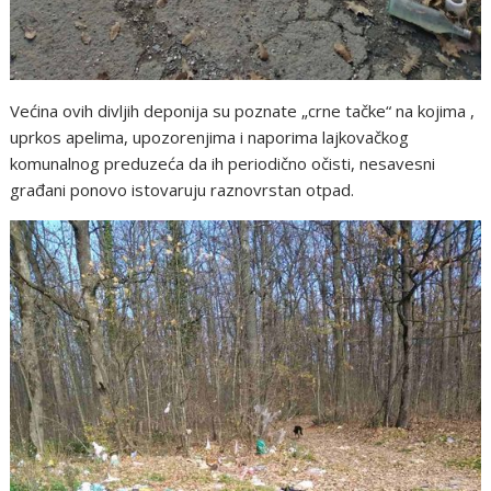
Većina ovih divljih deponija su poznate „crne tačke“ na kojima ,
uprkos apelima, upozorenjima i naporima lajkovačkog
komunalnog preduzeća da ih periodično očisti, nesavesni
građani ponovo istovaruju raznovrstan otpad.