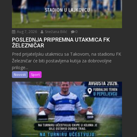
Aug 7, 2026
Snežana Bilić
0
POSLEDNJA PRIPREMNA UTAKMICA FK
ŽELEZNIČAR
Pred prijateljsku utakmicu sa Takovom, na stadionu FK
Železničar će biti postavljena kutija za dobrovoljne
priloge...
Novosti
Sport