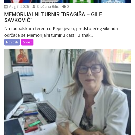
Aug 7, 2026
Snežana Bilić
0
MEMORIJALNI TURNIR “DRAGIŠA – GILE
SAVKOVIĆ”
Na fudbalskom terenu u Pepeljevcu, predstojećeg vikenda
održaće se Memorijalni turnir u čast i u znak...
Novosti
Sport