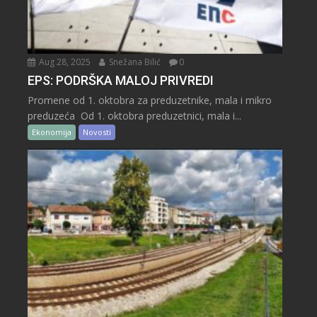
Aug 28, 2025
Snežana Bilić
0
EPS: PODRŠKA MALOJ PRIVREDI
Promene od 1. oktobra za preduzetnike, mala i mikro
preduzeća Od 1. oktobra preduzetnici, mala i...
Ekonomija
Novosti