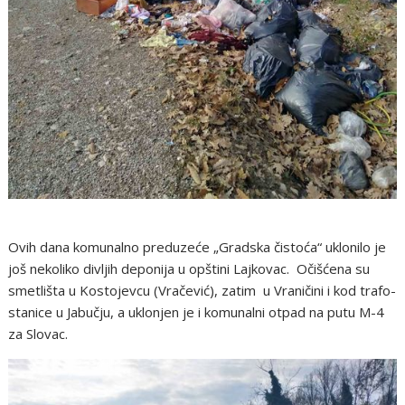
Ovih dana komunalno preduzeće „Gradska čistoća“ uklonilo je
još nekoliko divljih deponija u opštini Lajkovac. Očišćena su
smetlišta u Kostojevcu (Vračević), zatim u Vraničini i kod trafo-
stanice u Jabučju, a uklonjen je i komunalni otpad na putu M-4
za Slovac.