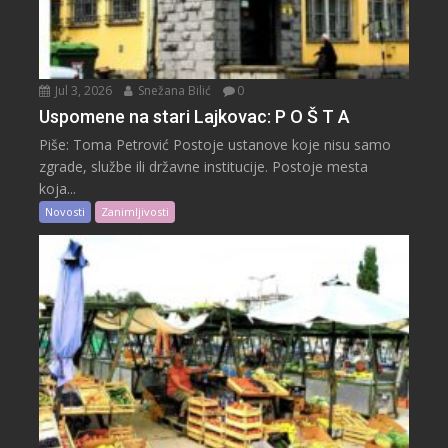
Jul 3, 2026
Snežana Bilić
0
Uspomene na stari Lajkovac: P O Š T A
Piše: Toma Petrović Postoje ustanove koje nisu samo
zgrade, službe ili državne institucije. Postoje mesta
koja...
Novosti
Zanimljivosti