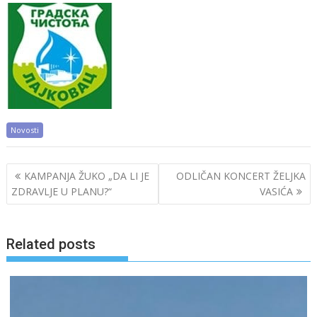
Novosti
Post
KAMPANJA ŽUKO „DA LI JE
ODLIČAN KONCERT ŽELJKA
navigation
ZDRAVLJE U PLANU?“
VASIĆA
Related posts