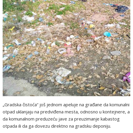
„Gradska čistoća“ još jednom apeluje na građane da komunalni
otpad uklanjaju na predviđena mesta, odnosno u kontejnere, a
da komunalnom preduzeću jave za preuzimanje kabastog
otpada ili da ga dovezu direktno na gradsku deponiju.