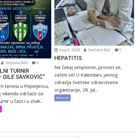
Aug 6, 2026
Snežana Bilić
0
HEPATITIS
Snežana Bilić
0
Ne čekaj simptome, proveri se,
LNI TURNIR
zaštiti se! U Kalendaru javnog
– GILE SAVKOVIĆ”
zdravlja Svetske zdravstvene
m terenu u Pepeljevcu,
organizacije, 28. jul...
 vikenda održaće se
Novosti
rnir u čast i u znak...
t