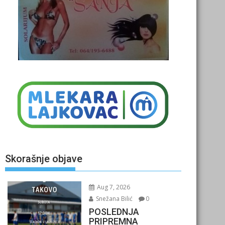
Skorašnje objave
Aug 7, 2026
Snežana Bilić
0
POSLEDNJA
PRIPREMNA