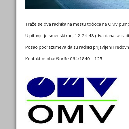
Traže se dva radnika na mestu točioca na OMV pumpi
U pitanju je smenski rad, 12-24-48 (dva dana se rad
Posao podrazumeva da su radnici prijavljeni i redovn
Kontakt osoba: Đorđe 064/1840 – 125