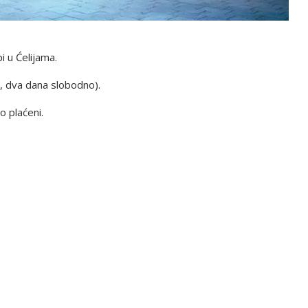
 u Ćelijama.
i, dva dana slobodno).
o plaćeni.