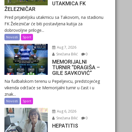
UTAKMICA FK
ŽELEZNIČAR
Pred prijateljsku utakmicu sa Takovom, na stadionu
FK Železničar će biti postavljena kutija za
dobrovoljne priloge...
Novosti
Sport
Aug 7, 2026
Snežana Bilić
0
MEMORIJALNI
TURNIR “DRAGIŠA –
GILE SAVKOVIĆ”
Na fudbalskom terenu u Pepeljevcu, predstojećeg
vikenda održaće se Memorijalni turnir u čast i u
znak...
Novosti
Sport
Aug 6, 2026
Snežana Bilić
0
HEPATITIS