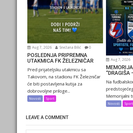
Aug 7, 2026
Snežana Bilić
0
POSLEDNJA PRIPREMNA
Aug 7, 2026
UTAKMICA FK ŽELEZNIČAR
MEMORIJA
Pred prijateljsku utakmicu sa
“DRAGIŠA 
Takovom, na stadionu FK Železničar
Na fudbalsko
će biti postavljena kutija za
predstojećeg
dobrovoljne priloge...
Memorijalni tu
Novosti
Sport
Novosti
Spor
LEAVE A COMMENT