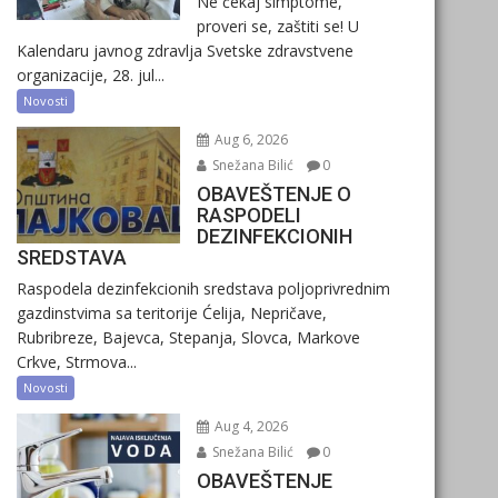
Ne čekaj simptome,
proveri se, zaštiti se! U
Kalendaru javnog zdravlja Svetske zdravstvene
organizacije, 28. jul...
Novosti
Aug 6, 2026
Snežana Bilić
0
OBAVEŠTENJE O
RASPODELI
DEZINFEKCIONIH
SREDSTAVA
Raspodela dezinfekcionih sredstava poljoprivrednim
gazdinstvima sa teritorije Ćelija, Nepričave,
Rubribreze, Bajevca, Stepanja, Slovca, Markove
Crkve, Strmova...
Novosti
Aug 4, 2026
Snežana Bilić
0
OBAVEŠTENJE