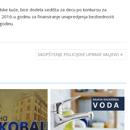
adske kuće, bice dodela sedišta za decu po konkursu za
 2016-u godinu za finansiranje unapredjenja bezbednosti
godinu.
SAOPŠTENJE POLICIJSKE UPRAVE VALJEVO