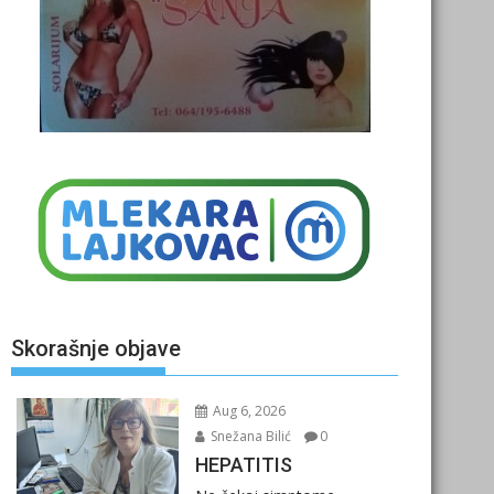
Skorašnje objave
Aug 6, 2026
Snežana Bilić
0
HEPATITIS