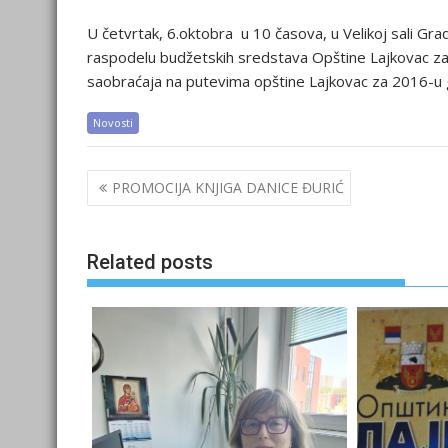
U četvrtak, 6.oktobra u 10 časova, u Velikoj sali Gr
raspodelu budžetskih sredstava Opštine Lajkovac za
saobraćaja na putevima opštine Lajkovac za 2016-u 
Novosti
Post
PROMOCIJA KNJIGA DANICE ĐURIĆ
navigation
Related posts