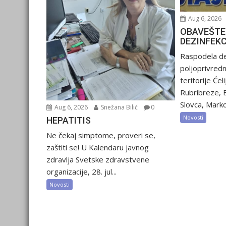
Aug 6, 2026
OBAVEŠTE
DEZINFEK
Raspodela de
poljoprivred
teritorije Ćel
Rubribreze, 
Slovca, Marko
Aug 6, 2026
Snežana Bilić
0
Novosti
HEPATITIS
Ne čekaj simptome, proveri se,
zaštiti se! U Kalendaru javnog
zdravlja Svetske zdravstvene
organizacije, 28. jul...
Novosti