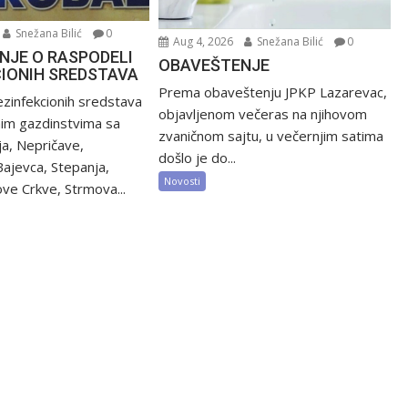
Snežana Bilić
0
Aug 4, 2026
Snežana Bilić
0
NJE O RASPODELI
OBAVEŠTENJE
CIONIH SREDSTAVA
Prema obaveštenju JPKP Lazarevac,
zinfekcionih sredstava
objavljenom večeras na njihovom
nim gazdinstvima sa
zvaničnom sajtu, u večernjim satima
ija, Nepričave,
došlo je do...
Bajevca, Stepanja,
Novosti
ve Crkve, Strmova...