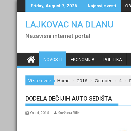
Skip
OB
Friday, August 7, 2026
Najnovije vesti
to
content
LAJKOVAC NA DLANU
Nezavisni internet portal
NOVOSTI
EKONOMIJA
POLITIKA
Vi ste ovde
Home
2016
October
4
DODELA DEČIJIH AUTO SEDIŠTA
Oct 4, 2016
Snežana Bilić