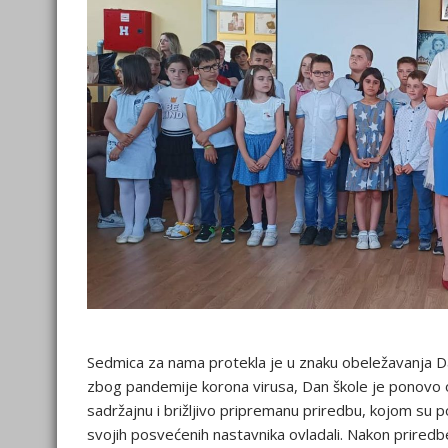
Sedmica za nama protekla je u znaku obeležavanja Da
zbog pandemije korona virusa, Dan škole je ponovo ob
sadržajnu i brižljivo pripremanu priredbu, kojom su
svojih posvećenih nastavnika ovladali. Nakon priredbe, 