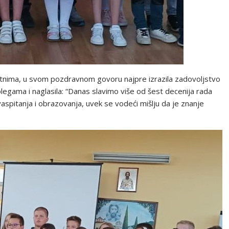
isutnima, u svom pozdravnom govoru najpre izrazila zadovoljstvo
egama i naglasila: “Danas slavimo više od šest decenija rada
vaspitanja i obrazovanja, uvek se vodeći mišlju da je znanje