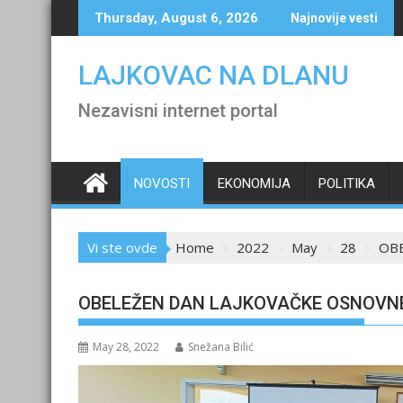
Skip
Thursday, August 6, 2026
Najnovije vesti
to
content
LAJKOVAC NA DLANU
Nezavisni internet portal
NOVOSTI
EKONOMIJA
POLITIKA
Vi ste ovde
Home
2022
May
28
OBE
OBELEŽEN DAN LAJKOVAČKE OSNOVN
May 28, 2022
Snežana Bilić