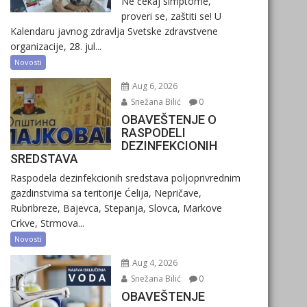
Ne čekaj simptome,
proveri se, zaštiti se! U
Kalendaru javnog zdravlja Svetske zdravstvene
organizacije, 28. jul...
Novosti
Aug 6, 2026
Snežana Bilić
0
OBAVEŠTENJE O
RASPODELI
DEZINFEKCIONIH
SREDSTAVA
Raspodela dezinfekcionih sredstava poljoprivrednim
gazdinstvima sa teritorije Ćelija, Nepričave,
Rubribreze, Bajevca, Stepanja, Slovca, Markove
Crkve, Strmova...
Novosti
Aug 4, 2026
Snežana Bilić
0
OBAVEŠTENJE