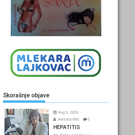
Skorašnje objave
Aug 6, 2026
Snežana Bilić
0
HEPATITIS