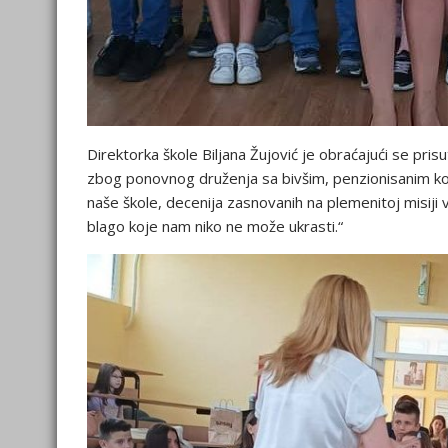
Direktorka škole Biljana Žujović je obraćajući se pr
zbog ponovnog druženja sa bivšim, penzionisanim kol
naše škole, decenija zasnovanih na plemenitoj misiji 
blago koje nam niko ne može ukrasti.“