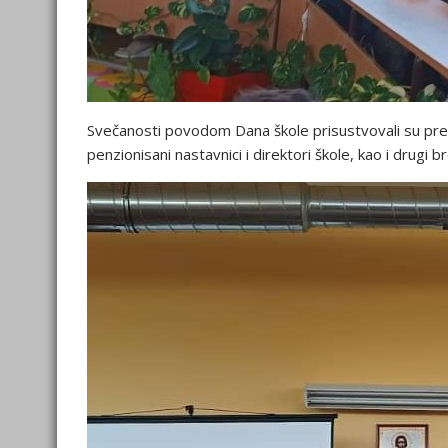
Svečanosti povodom Dana škole prisustvovali su pred
penzionisani nastavnici i direktori škole, kao i drugi br