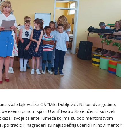
na škole lajkovačke OŠ “Mile Dubljević”. Nakon dve godine,
eležen u punom sjaju. U amfiteatru škole učenici su izveli
 pokazali svoje talente i umeća kojima su pod mentorstvom
po tradiciji, nagrađeni su najuspešniji učenici i njihovi mentori,