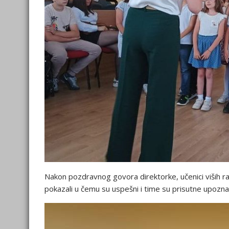
Nakon pozdravnog govora direktorke, učenici viših ra
pokazali u čemu su uspešni i time su prisutne upoznal