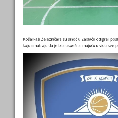
Košarkaši Železničara su sinoć u Zablaću odigrali posl
koju smatraju da je bila uspešna imajuću u vidu sve p