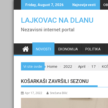
Skip
OB
Friday, August 7, 2026
Najnovije vesti
to
content
LAJKOVAC NA DLANU
Nezavisni internet portal
NOVOSTI
EKONOMIJA
POLITIKA
Vi ste ovde
Home
2022
April
17
KOŠ
KOŠARKAŠI ZAVRŠILI SEZONU
Apr 17, 2022
Snežana Bilić