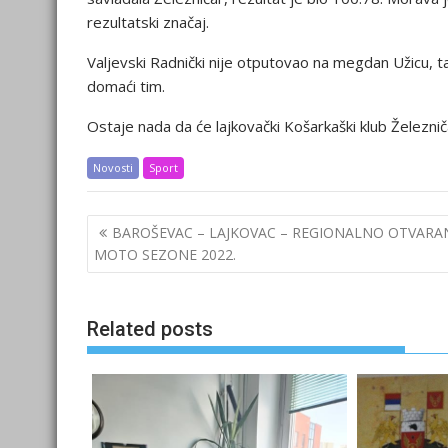
rezultatski značaj.
Valjevski Radnički nije otputovao na megdan Užicu, 
domaći tim.
Ostaje nada da će lajkovački Košarkaški klub Železnič
Novosti
Sport
Post
BAROŠEVAC – LAJKOVAC – REGIONALNO OTVARA
navigation
MOTO SEZONE 2022.
Related posts