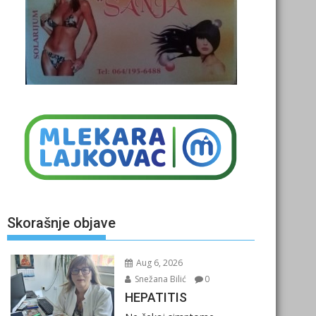
Skorašnje objave
Aug 6, 2026
Snežana Bilić
0
HEPATITIS