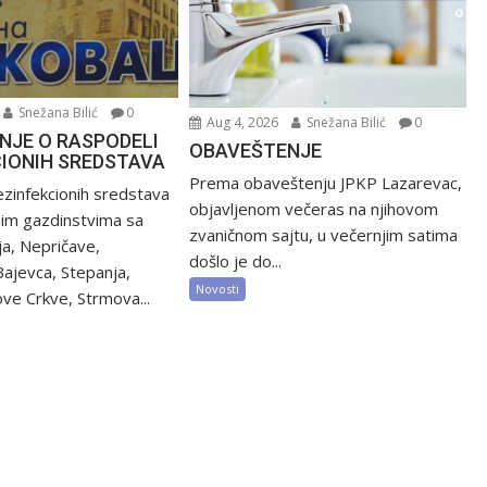
Snežana Bilić
0
Aug 4, 2026
Snežana Bilić
0
NJE O RASPODELI
OBAVEŠTENJE
CIONIH SREDSTAVA
Prema obaveštenju JPKP Lazarevac,
zinfekcionih sredstava
objavljenom večeras na njihovom
nim gazdinstvima sa
zvaničnom sajtu, u večernjim satima
ija, Nepričave,
došlo je do...
Bajevca, Stepanja,
Novosti
ve Crkve, Strmova...