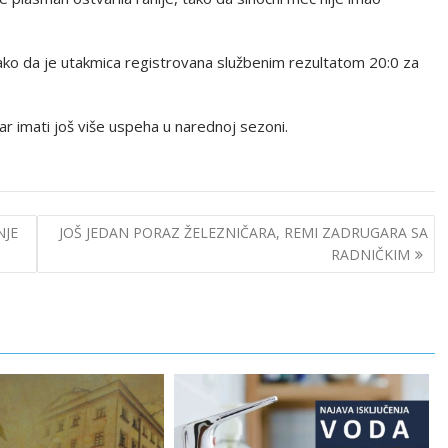
tako da je utakmica registrovana službenim rezultatom 20:0 za
ar imati još više uspeha u narednoj sezoni.
NJE
JOŠ JEDAN PORAZ ŽELEZNIČARA, REMI ZADRUGARA SA
RADNIČKIM