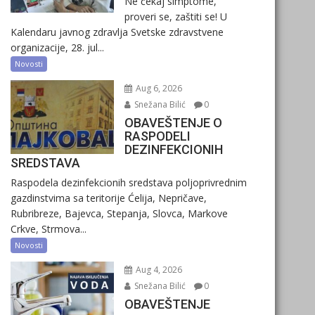
Ne čekaj simptome,
proveri se, zaštiti se! U
Kalendaru javnog zdravlja Svetske zdravstvene
organizacije, 28. jul...
Novosti
Aug 6, 2026
Snežana Bilić
0
OBAVEŠTENJE O
RASPODELI
DEZINFEKCIONIH
SREDSTAVA
Raspodela dezinfekcionih sredstava poljoprivrednim
gazdinstvima sa teritorije Ćelija, Nepričave,
Rubribreze, Bajevca, Stepanja, Slovca, Markove
Crkve, Strmova...
Novosti
Aug 4, 2026
Snežana Bilić
0
OBAVEŠTENJE