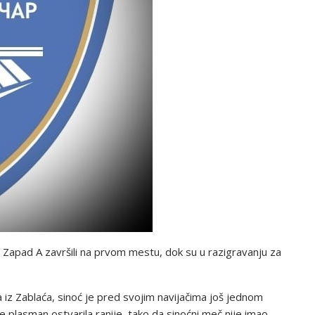
Zapad A završili na prvom mestu, dok su u razigravanju za
 iz Zablaća, sinoć je pred svojim navijačima još jednom
e plasman ostvarila ranije, tako da sinoćni meč nije imao