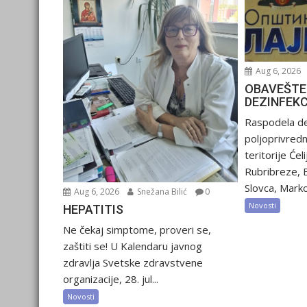
Aug 6, 2026
OBAVEŠTE
DEZINFEK
Raspodela de
poljoprivred
teritorije Ćel
Rubribreze, 
Slovca, Marko
Aug 6, 2026
Snežana Bilić
0
Novosti
HEPATITIS
Ne čekaj simptome, proveri se,
zaštiti se! U Kalendaru javnog
zdravlja Svetske zdravstvene
organizacije, 28. jul...
Novosti