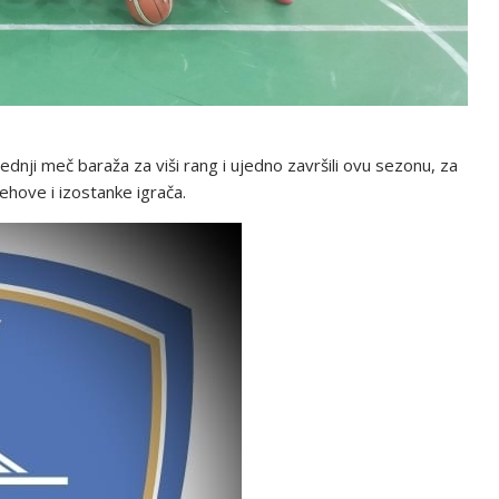
ednji meč baraža za viši rang i ujedno završili ovu sezonu, za
ehove i izostanke igrača.