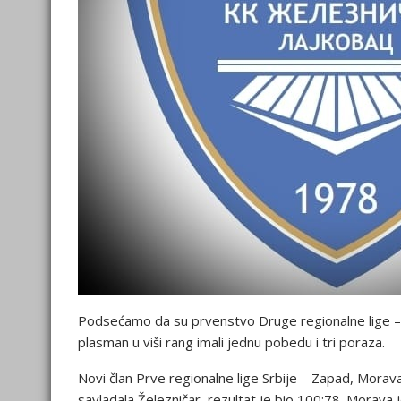
Podsećamo da su prvenstvo Druge regionalne lige – 
plasman u viši rang imali jednu pobedu i tri poraza.
Novi član Prve regionalne lige Srbije – Zapad, Morava
savladala Železničar, rezultat je bio 100:78. Morava j