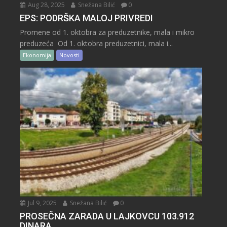
Aug 28, 2025
Snežana Bilić
0
EPS: PODRŠKA MALOJ PRIVREDI
Promene od 1. oktobra za preduzetnike, mala i mikro
preduzeća Od 1. oktobra preduzetnici, mala i...
Ekonomija
Novosti
Jul 9, 2025
Snežana Bilić
0
PROSEČNA ZARADA U LAJKOVCU 103.912
DINARA