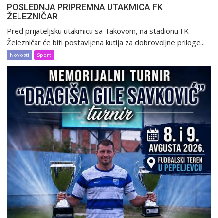
POSLEDNJA PRIPREMNA UTAKMICA FK
ŽELEZNIČAR
Pred prijateljsku utakmicu sa Takovom, na stadionu FK
Železničar će biti postavljena kutija za dobrovoljne priloge...
Novosti
Sport