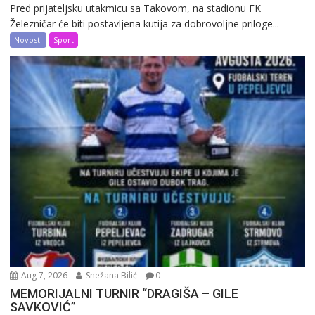
Pred prijateljsku utakmicu sa Takovom, na stadionu FK
Železničar će biti postavljena kutija za dobrovoljne priloge...
Novosti
Sport
Aug 7, 2026
Snežana Bilić
0
MEMORIJALNI TURNIR “DRAGIŠA – GILE
SAVKOVIĆ”