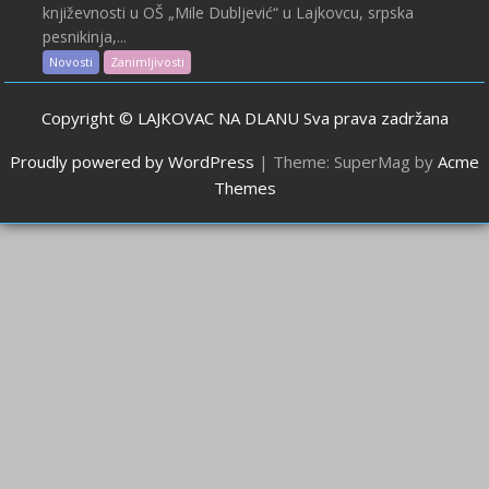
književnosti u OŠ „Mile Dubljević“ u Lajkovcu, srpska
pesnikinja,...
Novosti
Zanimljivosti
Copyright © LAJKOVAC NA DLANU Sva prava zadržana
Proudly powered by WordPress
|
Theme: SuperMag by
Acme
Themes