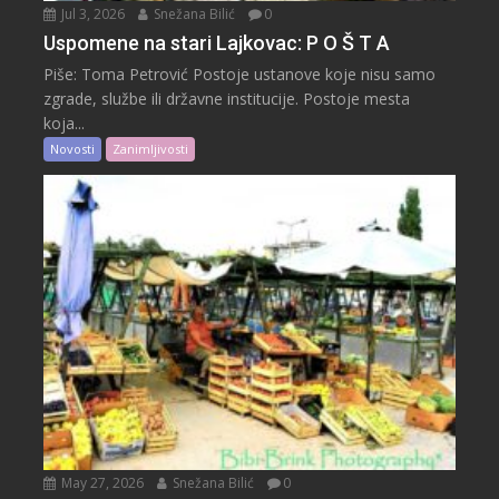
Jul 3, 2026
Snežana Bilić
0
Uspomene na stari Lajkovac: P O Š T A
Piše: Toma Petrović Postoje ustanove koje nisu samo
zgrade, službe ili državne institucije. Postoje mesta
koja...
Novosti
Zanimljivosti
May 27, 2026
Snežana Bilić
0