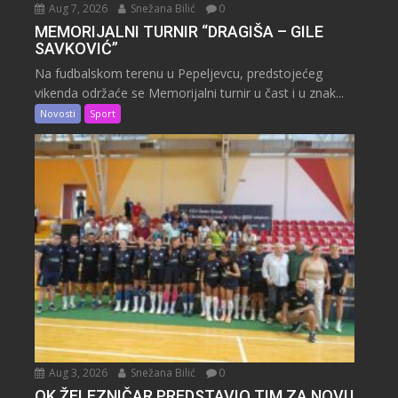
Aug 7, 2026
Snežana Bilić
0
MEMORIJALNI TURNIR “DRAGIŠA – GILE
SAVKOVIĆ”
Na fudbalskom terenu u Pepeljevcu, predstojećeg
vikenda održaće se Memorijalni turnir u čast i u znak...
Novosti
Sport
Aug 3, 2026
Snežana Bilić
0
OK ŽELEZNIČAR PREDSTAVIO TIM ZA NOVU