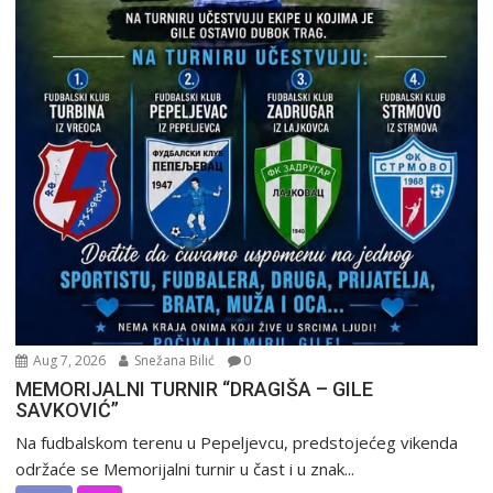
Aug 7, 2026
Snežana Bilić
0
MEMORIJALNI TURNIR “DRAGIŠA – GILE
SAVKOVIĆ”
Na fudbalskom terenu u Pepeljevcu, predstojećeg vikenda
održaće se Memorijalni turnir u čast i u znak...