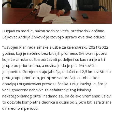
U izjavi za medije, nakon sednice veća, predsednik opštine
Lajkovac Andrija Živković je izdvojio upravo ove dve odluke:
“Usvojen Plan rada zimske službe za kalendarsku 2021/2022
godinu, koji je načelno bez bitnijih promena. Svi lokalni putevi
koje će zimska služba održavati podeljeni su kao ranije u tri
grupe po prioritetima, a novina je da je put Mirkovići –
Josipovići u Gornjem kraju Jabučja, u dužini od 2,5 km uvršten u
prvu grupu prioriteta, jer njime saobraćaju autobusi koji
obavljaju organizovani prevoz učenika. Drugi razlog je, što je
već ugovorena nabavka za asfaltiranje tog lokalnog
nekategorisanog puta i nadamo se, da će ako vremenski uslovi
to dozvole kompletna deonica u dužini od 2,5km biti asfaltirana
u narednom periodu.