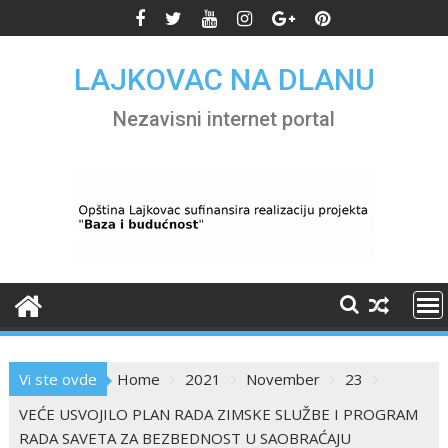
Skip
to
content
LAJKOVAC NA DLANU
Nezavisni internet portal
Vi ste ovde
Home
2021
November
23
VEĆE USVOJILO PLAN RADA ZIMSKE SLUŽBE I PROGRAM
RADA SAVETA ZA BEZBEDNOST U SAOBRAĆAJU