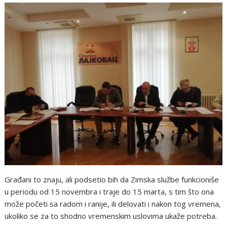
Građani to znaju, ali podsetio bih da Zimska službe funkcioniše
u periodu od 15 novembra i traje do 15 marta, s tim što ona
može početi sa radom i ranije, ili delovati i nakon tog vremena,
ukoliko se za to shodno vremenskim uslovima ukaže potreba.