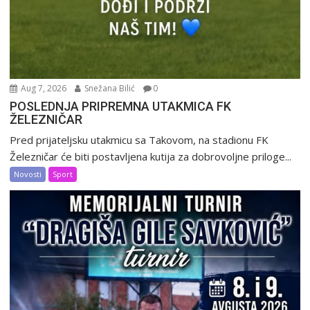
Aug 7, 2026
Snežana Bilić
0
POSLEDNJA PRIPREMNA UTAKMICA FK
ŽELEZNIČAR
Pred prijateljsku utakmicu sa Takovom, na stadionu FK
Železničar će biti postavljena kutija za dobrovoljne priloge...
Novosti
Sport