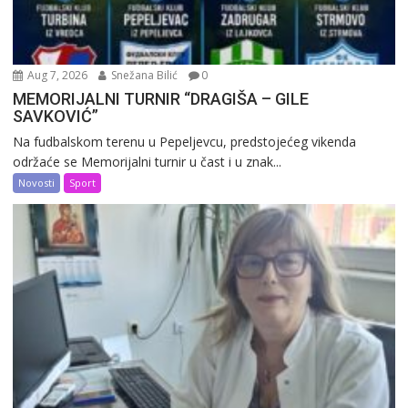
Aug 7, 2026
Snežana Bilić
0
MEMORIJALNI TURNIR “DRAGIŠA – GILE
SAVKOVIĆ”
Na fudbalskom terenu u Pepeljevcu, predstojećeg vikenda
održaće se Memorijalni turnir u čast i u znak...
Novosti
Sport