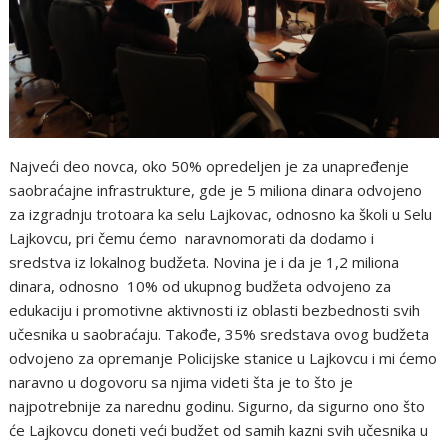
Najveći deo novca, oko 50% opredeljen je za unapređenje
saobraćajne infrastrukture, gde je 5 miliona dinara odvojeno
za izgradnju trotoara ka selu Lajkovac, odnosno ka školi u Selu
Lajkovcu, pri čemu ćemo naravnomorati da dodamo i
sredstva iz lokalnog budžeta. Novina je i da je 1,2 miliona
dinara, odnosno 10% od ukupnog budžeta odvojeno za
edukaciju i promotivne aktivnosti iz oblasti bezbednosti svih
učesnika u saobraćaju. Takođe, 35% sredstava ovog budžeta
odvojeno za opremanje Policijske stanice u Lajkovcu i mi ćemo
naravno u dogovoru sa njima videti šta je to što je
najpotrebnije za narednu godinu. Sigurno, da sigurno ono što
će Lajkovcu doneti veći budžet od samih kazni svih učesnika u