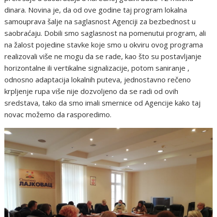
dinara. Novina je, da od ove godine taj program lokalna
samouprava šalje na saglasnost Agenciji za bezbednost u
saobraćaju. Dobili smo saglasnost na pomenutui program, ali
na žalost pojedine stavke koje smo u okviru ovog programa
realizovali više ne mogu da se rade, kao što su postavljanje
horizontalne ili vertikalne signalizacije, potom saniranje ,
odnosno adaptacija lokalnih puteva, jednostavno rečeno
krpljenje rupa više nije dozvoljeno da se radi od ovih
sredstava, tako da smo imali smernice od Agencije kako taj
novac možemo da rasporedimo.