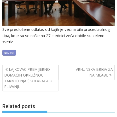
Sve predložene odluke, od kojih je većina bila proceduralnog
tipa, koje su se našle na 27. sednici veća dobile su zeleno
svetlo.
Novosti
Post
LAJKOVAC PREMIJERNO
VRHUNSKA BRIGA ZA
navigation
DOMAĆIN OKRUŽNOG
NAJMLAĐE
TAKMIČENJA ŠKOLARACA U
PLIVANJU
Related posts