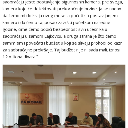
saobraćaju jeste postavljanje sigurnosnih kamera, pre svega,
kamera koje će detektovati prekoračenje brzine. Ja se nadam,
da ćemo mi do kraja ovog meseca početi sa postavljanjem
kamera i da ćemo taj posao završiti početkom naredne
godine, čime ćemo podići bezbednost svih učesnika u
saobraćaju u samom Lajkovcu, a druga strana je što ćemo
samim tim i povećati i budžet u koji se slivaju prohodi od kazni
za saobraćajne prekršaje. Taj budžet nije ni sada mali, iznosi
12 miliona dinara.”