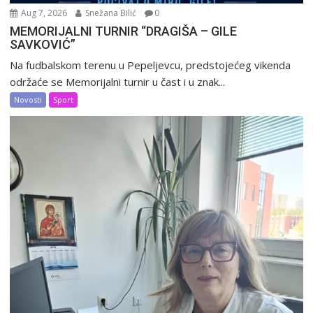
Aug 7, 2026
Snežana Bilić
0
MEMORIJALNI TURNIR “DRAGIŠA – GILE
SAVKOVIĆ”
Na fudbalskom terenu u Pepeljevcu, predstojećeg vikenda
održaće se Memorijalni turnir u čast i u znak...
Novosti
Sport