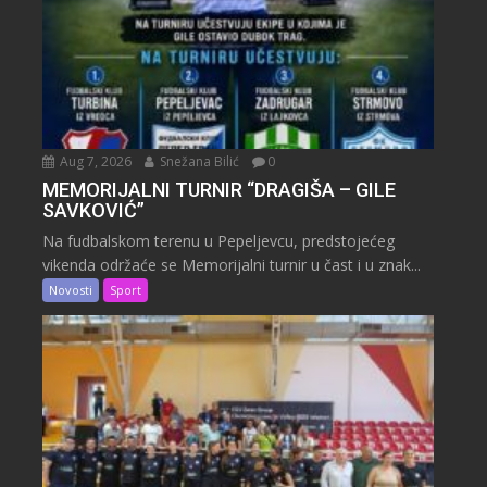
Aug 7, 2026
Snežana Bilić
0
MEMORIJALNI TURNIR “DRAGIŠA – GILE
SAVKOVIĆ”
Na fudbalskom terenu u Pepeljevcu, predstojećeg
vikenda održaće se Memorijalni turnir u čast i u znak...
Novosti
Sport