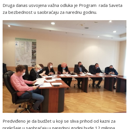
Druga danas usvojena važna odluka je Program rada Saveta
za bezbednost u saobraćaju za narednu godinu.
Predviđeno je da budžet u koji se sliva prihod od kazni za
prekršaje u saobraćaju u narednoj godini bude 12 miliona