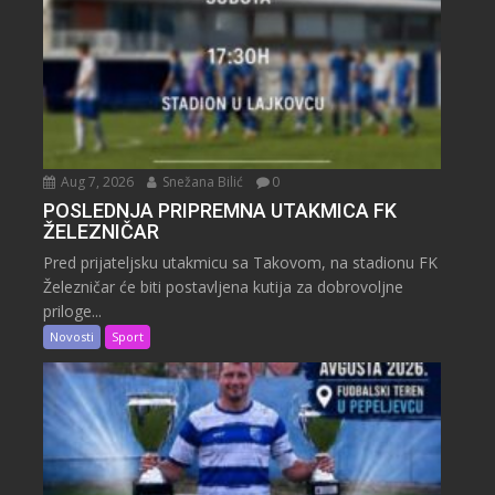
Aug 7, 2026
Snežana Bilić
0
POSLEDNJA PRIPREMNA UTAKMICA FK
ŽELEZNIČAR
Pred prijateljsku utakmicu sa Takovom, na stadionu FK
Železničar će biti postavljena kutija za dobrovoljne
priloge...
Novosti
Sport