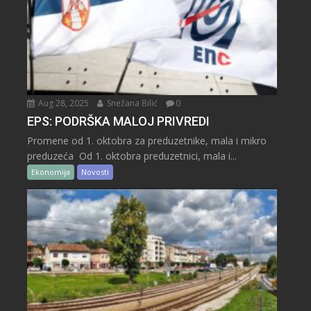
Aug 28, 2025
Snežana Bilić
0
EPS: PODRŠKA MALOJ PRIVREDI
Promene od 1. oktobra za preduzetnike, mala i mikro
preduzeća Od 1. oktobra preduzetnici, mala i...
Ekonomija
Novosti