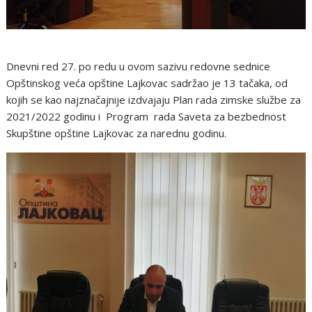
Dnevni red 27. po redu u ovom sazivu redovne sednice
Opštinskog veća opštine Lajkovac sadržao je 13 tačaka, od
kojih se kao najznačajnije izdvajaju Plan rada zimske službe za
2021/2022 godinu i Program rada Saveta za bezbednost
Skupštine opštine Lajkovac za narednu godinu.