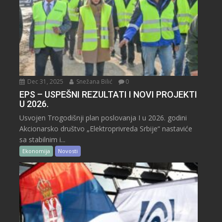
Dec 31, 2025
Snežana Bilić
0
EPS – USPEŠNI REZULTATI I NOVI PROJEKTI
U 2026.
Usvojen Trogodišnji plan poslovanja I u 2026. godini
Akcionarsko društvo „Elektroprivreda Srbije“ nastaviće
sa stabilnim i...
Ekonomija
Novosti