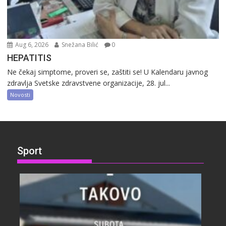
Aug 6, 2026
Snežana Bilić
0
HEPATITIS
Ne čekaj simptome, proveri se, zaštiti se! U Kalendaru javnog
zdravlja Svetske zdravstvene organizacije, 28. jul...
Novosti
Sport