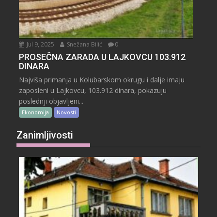
Jul 9, 2025
Snežana Bilić
0
PROSEČNA ZARADA U LAJKOVCU 103.912
DINARA
Najviša primanja u Kolubarskom okrugu i dalje imaju
zaposleni u Lajkovcu, 103.912 dinara, pokazuju
poslednji objavljeni...
Ekonomija
Novosti
Zanimljivosti