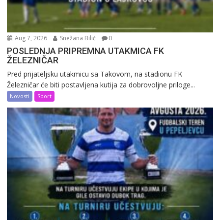
Aug 7, 2026
Snežana Bilić
0
POSLEDNJA PRIPREMNA UTAKMICA FK
ŽELEZNIČAR
Pred prijateljsku utakmicu sa Takovom, na stadionu FK
Železničar će biti postavljena kutija za dobrovoljne priloge...
Novosti
Sport