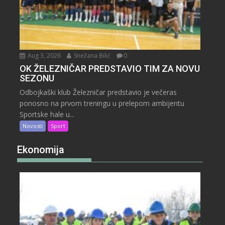
Aug 3, 2026
Snežana Bilić
0
OK ŽELEZNIČAR PREDSTAVIO TIM ZA NOVU
SEZONU
Odbojkaški klub Železničar predstavio je večeras
ponosno na prvom treningu u prelepom ambijentu
Sportske hale u...
Novosti
Sport
Ekonomija