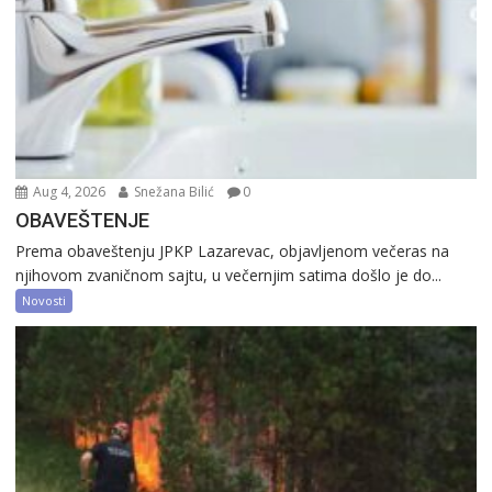
Aug 4, 2026
Snežana Bilić
0
OBAVEŠTENJE
Prema obaveštenju JPKP Lazarevac, objavljenom večeras na
njihovom zvaničnom sajtu, u večernjim satima došlo je do...
Novosti