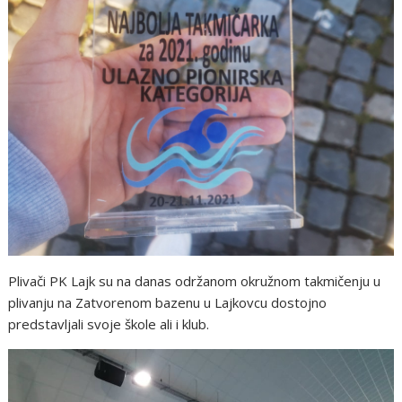
Plivači PK Lajk su na danas održanom okružnom takmičenju u
plivanju na Zatvorenom bazenu u Lajkovcu dostojno
predstavljali svoje škole ali i klub.