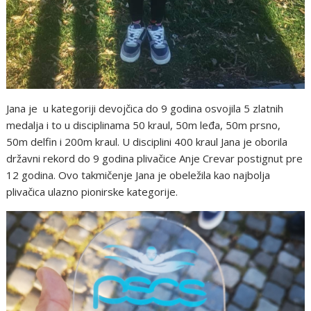
Jana je u kategoriji devojčica do 9 godina osvojila 5 zlatnih
medalja i to u disciplinama 50 kraul, 50m leđa, 50m prsno,
50m delfin i 200m kraul. U disciplini 400 kraul Jana je oborila
državni rekord do 9 godina plivačice Anje Crevar postignut pre
12 godina. Ovo takmičenje Jana je obeležila kao najbolja
plivačica ulazno pionirske kategorije.