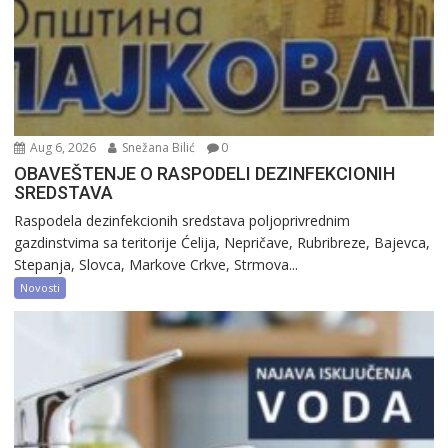
Aug 6, 2026
Snežana Bilić
0
OBAVEŠTENJE O RASPODELI DEZINFEKCIONIH
SREDSTAVA
Raspodela dezinfekcionih sredstava poljoprivrednim
gazdinstvima sa teritorije Ćelija, Nepričave, Rubribreze, Bajevca,
Stepanja, Slovca, Markove Crkve, Strmova...
Novosti