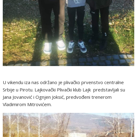
U vikendu iza nas održano je plivačko prvenstvo centralne
Srbije u Pirotu. Lajkovački Plivački klub Lajk predstavljali su
Jana Jovanović i Ognjen Joksić, predvođeni trenerom
Vladimirom Mitrovićem.