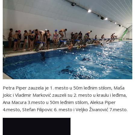
Petra Piper zauzela je 1. mesto u 50m leđnim stilom, Maša
Jokic i Vladimir Marković zauzeli su 2. mesto u kraulu i leđima,
Ana Macura 3.mesto u 50m leđnim stilom, Aleksa Piper
4.mesto, Stefan Filipovic 6. mesto i Veljko Živanović 7.mesto.