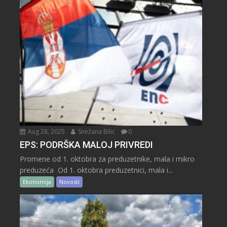
Aug 28, 2025
Snežana Bilić
0
EPS: PODRŠKA MALOJ PRIVREDI
Promene od 1. oktobra za preduzetnike, mala i mikro
preduzeća Od 1. oktobra preduzetnici, mala i...
Ekonomija
Novosti