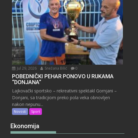
Jul 29, 2026
Snežana Bilić
0
POBEDNIČKI PEHAR PONOVO U RUKAMA
“DONJANA”
Lajkovački sportsko – rekreativni spektakl Gornjani –
Donjani, sa tradicjiom preko pola veka obnovljen
nakon nepunu...
Novosti
Sport
Ekonomija