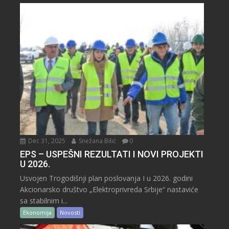
Dec 31, 2025
Snežana Bilić
0
EPS – USPEŠNI REZULTATI I NOVI PROJEKTI
U 2026.
Usvojen Trogodišnji plan poslovanja I u 2026. godini
Akcionarsko društvo „Elektroprivreda Srbije“ nastaviće
sa stabilnim i...
Ekonomija
Novosti