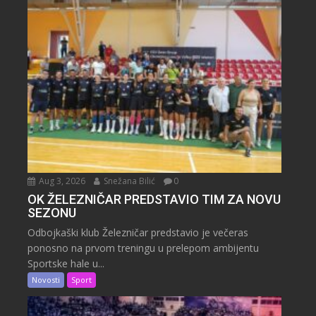
Aug 3, 2026
Snežana Bilić
0
OK ŽELEZNIČAR PREDSTAVIO TIM ZA NOVU
SEZONU
Odbojkaški klub Železničar predstavio je večeras
ponosno na prvom treningu u prelepom ambijentu
Sportske hale u...
Novosti
Sport