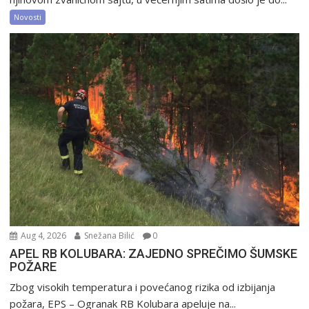
Novosti
Aug 4, 2026
Snežana Bilić
0
APEL RB KOLUBARA: ZAJEDNO SPREČIMO ŠUMSKE
POŽARE
Zbog visokih temperatura i povećanog rizika od izbijanja
požara, EPS – Ogranak RB Kolubara apeluje na...