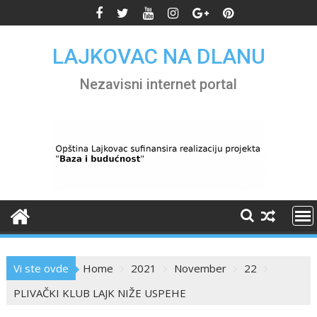
Skip
to
content
LAJKOVAC NA DLANU
Nezavisni internet portal
Vi ste ovde
Home
2021
November
22
PLIVAČKI KLUB LAJK NIŽE USPEHE