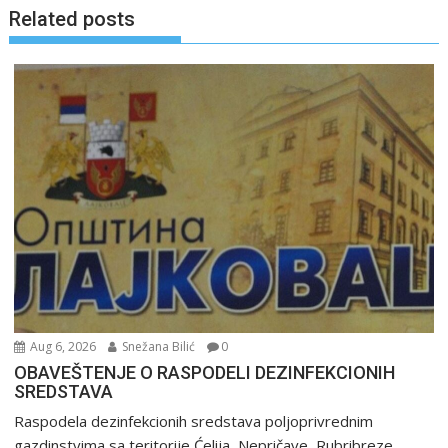
Related posts
Aug 6, 2026
Snežana Bilić
0
OBAVEŠTENJE O RASPODELI DEZINFEKCIONIH
SREDSTAVA
Raspodela dezinfekcionih sredstava poljoprivrednim
gazdinstvima sa teritorije Ćelija, Nepričave, Rubribreze,