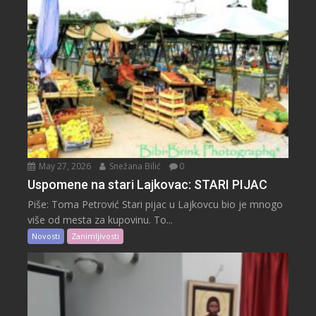
May 27, 2026
Snežana Bilić
0
Uspomene na stari Lajkovac: STARI PIJAC
Piše: Toma Petrović Stari pijac u Lajkovcu bio je mnogo
više od mesta za kupovinu. To...
Novosti
Zanimljivosti