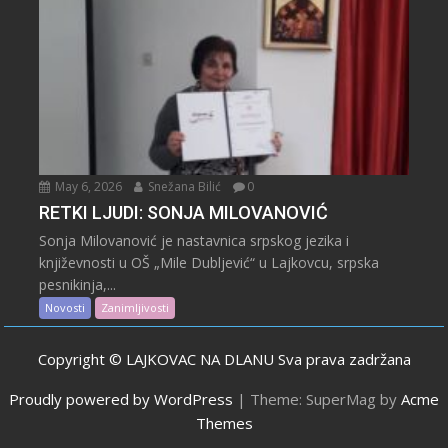
May 6, 2026
Snežana Bilić
0
RETKI LJUDI: SONJA MILOVANOVIĆ
Sonja Milovanović je nastavnica srpskog jezika i
književnosti u OŠ „Mile Dubljević“ u Lajkovcu, srpska
pesnikinja,...
Novosti
Zanimljivosti
Copyright © LAJKOVAC NA DLANU Sva prava zadržana
Proudly powered by WordPress
|
Theme: SuperMag by
Acme
Themes