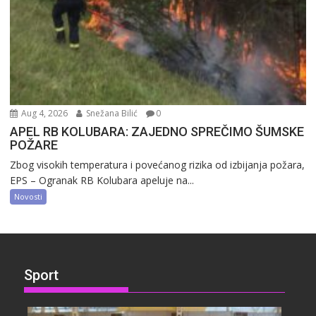
Aug 4, 2026
Snežana Bilić
0
APEL RB KOLUBARA: ZAJEDNO SPREČIMO ŠUMSKE
POŽARE
Zbog visokih temperatura i povećanog rizika od izbijanja požara,
EPS – Ogranak RB Kolubara apeluje na...
Novosti
Sport