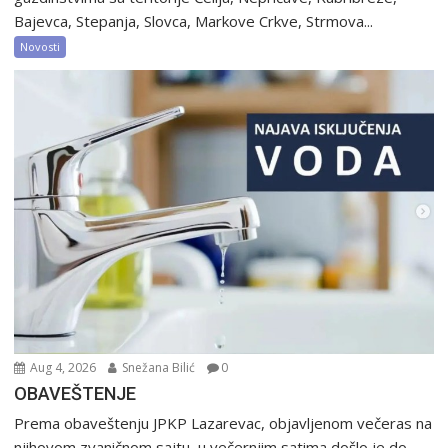
Bajevca, Stepanja, Slovca, Markove Crkve, Strmova...
Novosti
Aug 4, 2026
Snežana Bilić
0
OBAVEŠTENJE
Prema obaveštenju JPKP Lazarevac, objavljenom večeras na
njihovom zvaničnom sajtu, u večernjim satima došlo je do...