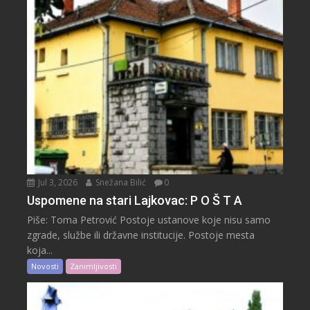
Jul 3, 2026
Snežana Bilić
0
Uspomene na stari Lajkovac: P O Š T A
Piše: Toma Petrović Postoje ustanove koje nisu samo
zgrade, službe ili državne institucije. Postoje mesta
koja...
Novosti
Zanimljivosti