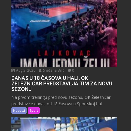
Aug 3, 2026
Snežana Bilić
0
DANAS U 18 ČASOVA U HALI, OK
ŽELEZNIČAR PREDSTAVLJA TIM ZA NOVU
SEZONU
Na prvom treningu pred novu sezonu, OK Železničar
predstaviće danas od 18 časova u Sportskoj hali...
Novosti
Sport