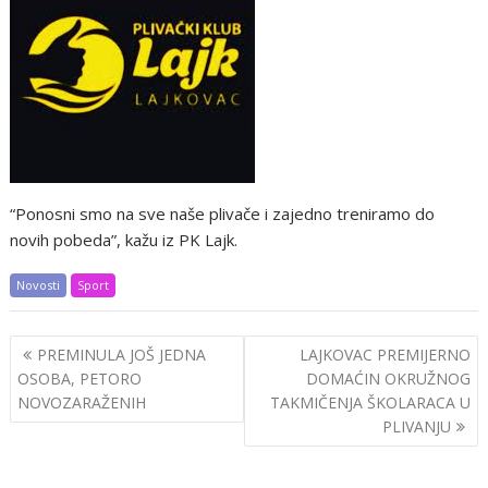
“Ponosni smo na sve naše plivače i zajedno treniramo do
novih pobeda”, kažu iz PK Lajk.
Novosti
Sport
Post
PREMINULA JOŠ JEDNA
LAJKOVAC PREMIJERNO
navigation
OSOBA, PETORO
DOMAĆIN OKRUŽNOG
NOVOZARAŽENIH
TAKMIČENJA ŠKOLARACA U
PLIVANJU