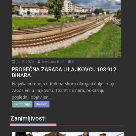
Jul 9, 2025
Snežana Bilić
0
PROSEČNA ZARADA U LAJKOVCU 103.912
DINARA
Najviša primanja u Kolubarskom okrugu i dalje imaju
zaposleni u Lajkovcu, 103.912 dinara, pokazuju
poslednji objavljeni...
Ekonomija
Novosti
Zanimljivosti