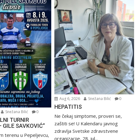
Aug 6, 2026
Snežana Bilić
0
HEPATITIS
Snežana Bilić
0
Ne čekaj simptome, proveri se,
LNI TURNIR
zaštiti se! U Kalendaru javnog
– GILE SAVKOVIĆ”
zdravlja Svetske zdravstvene
m terenu u Pepeljevcu,
organizacije, 28. jul...