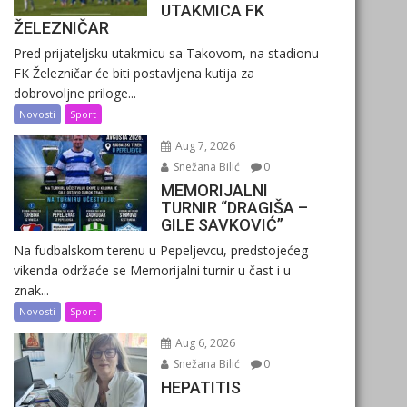
UTAKMICA FK
ŽELEZNIČAR
Pred prijateljsku utakmicu sa Takovom, na stadionu
FK Železničar će biti postavljena kutija za
dobrovoljne priloge...
Novosti
Sport
Aug 7, 2026
Snežana Bilić
0
MEMORIJALNI
TURNIR “DRAGIŠA –
GILE SAVKOVIĆ”
Na fudbalskom terenu u Pepeljevcu, predstojećeg
vikenda održaće se Memorijalni turnir u čast i u
znak...
Novosti
Sport
Aug 6, 2026
Snežana Bilić
0
HEPATITIS