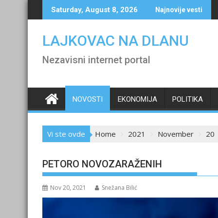
Skip
Saturday, August 8, 2026
Najnovije vesti
to
content
LAJKOVAC NA DLANU
Nezavisni internet portal
NOVOSTI
EKONOMIJA
POLITIKA
Vi ste ovde
Home
2021
November
20
PETORO NOVOZARAŽENIH
Nov 20, 2021
Snežana Bilić