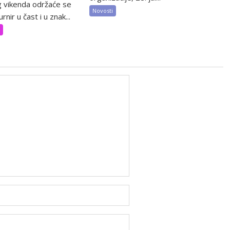
 vikenda održaće se
Novosti
rnir u čast i u znak...
t