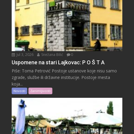
Jul 3, 2026
Snežana Bilić
0
Uspomene na stari Lajkovac: P O Š T A
Piše: Toma Petrović Postoje ustanove koje nisu samo
zgrade, službe ili državne institucije. Postoje mesta
koja...
Novosti
Zanimljivosti