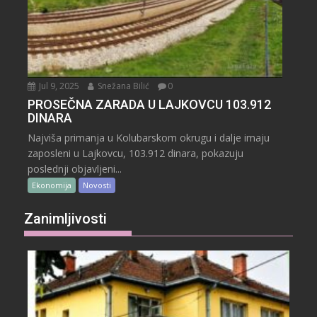
Jul 9, 2025
Snežana Bilić
0
PROSEČNA ZARADA U LAJKOVCU 103.912
DINARA
Najviša primanja u Kolubarskom okrugu i dalje imaju
zaposleni u Lajkovcu, 103.912 dinara, pokazuju
poslednji objavljeni...
Ekonomija
Novosti
Zanimljivosti