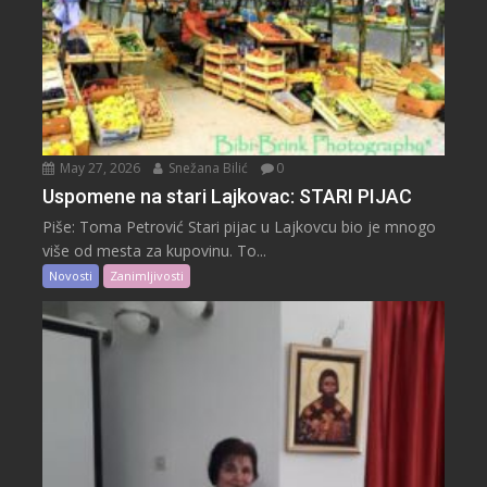
May 27, 2026
Snežana Bilić
0
Uspomene na stari Lajkovac: STARI PIJAC
Piše: Toma Petrović Stari pijac u Lajkovcu bio je mnogo
više od mesta za kupovinu. To...
Novosti
Zanimljivosti