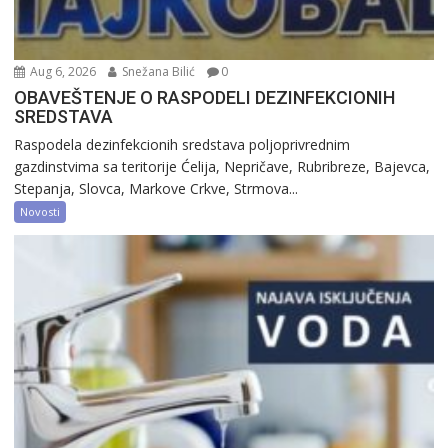
Aug 6, 2026
Snežana Bilić
0
OBAVEŠTENJE O RASPODELI DEZINFEKCIONIH
SREDSTAVA
Raspodela dezinfekcionih sredstava poljoprivrednim
gazdinstvima sa teritorije Ćelija, Nepričave, Rubribreze, Bajevca,
Stepanja, Slovca, Markove Crkve, Strmova...
Novosti