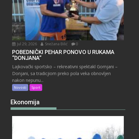
Jul 29, 2026
Snežana Bilić
0
POBEDNIČKI PEHAR PONOVO U RUKAMA
“DONJANA”
Lajkovački sportsko – rekreativni spektakl Gornjani –
Donjani, sa tradicjiom preko pola veka obnovljen
nakon nepunu...
Novosti
Sport
Ekonomija