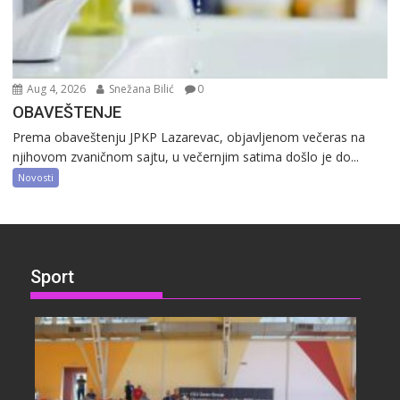
Aug 4, 2026
Snežana Bilić
0
OBAVEŠTENJE
Prema obaveštenju JPKP Lazarevac, objavljenom večeras na
njihovom zvaničnom sajtu, u večernjim satima došlo je do...
Novosti
Sport