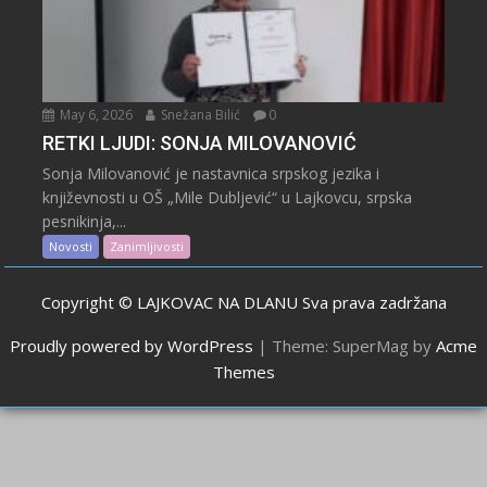
May 6, 2026
Snežana Bilić
0
RETKI LJUDI: SONJA MILOVANOVIĆ
Sonja Milovanović je nastavnica srpskog jezika i
književnosti u OŠ „Mile Dubljević“ u Lajkovcu, srpska
pesnikinja,...
Novosti
Zanimljivosti
Copyright © LAJKOVAC NA DLANU Sva prava zadržana
Proudly powered by WordPress
|
Theme: SuperMag by
Acme
Themes