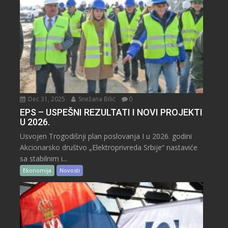
Dec 31, 2025
Snežana Bilić
0
EPS – USPEŠNI REZULTATI I NOVI PROJEKTI
U 2026.
Usvojen Trogodišnji plan poslovanja I u 2026. godini
Akcionarsko društvo „Elektroprivreda Srbije“ nastaviće
sa stabilnim i...
Ekonomija
Novosti