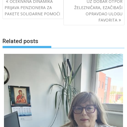
OČEKIVANA DINAMIKA
UZ DOBAR OTPOR
navigation
PRIJAVA PENZIONERA ZA
ŽELEZNIČARA, EZAČIBAŠI
PAKETE SOLIDARNE POMOĆI
OPRAVDAO ULOGU
FAVORITA
Related posts