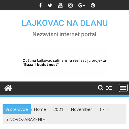
Skip
to
content
LAJKOVAC NA DLANU
Nezavisni internet portal
Vi ste ovde
Home
2021
November
17
5 NOVOZARAŽENIH