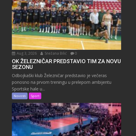
Aug 3, 2026
Snežana Bilić
0
OK ŽELEZNIČAR PREDSTAVIO TIM ZA NOVU
SEZONU
Odbojkaški klub Železničar predstavio je večeras
ponosno na prvom treningu u prelepom ambijentu
Sportske hale u...
Novosti
Sport