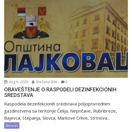
Aug 6, 2026
Snežana Bilić
0
OBAVEŠTENJE O RASPODELI DEZINFEKCIONIH
SREDSTAVA
Raspodela dezinfekcionih sredstava poljoprivrednim
gazdinstvima sa teritorije Ćelija, Nepričave, Rubribreze,
Bajevca, Stepanja, Slovca, Markove Crkve, Strmova...
Novosti