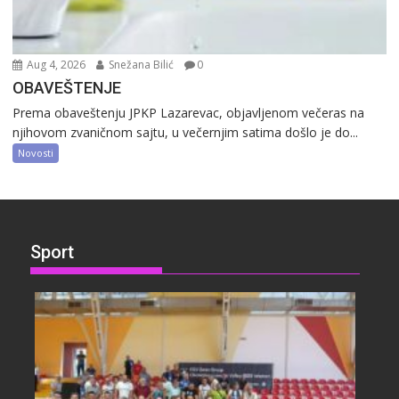
Aug 4, 2026
Snežana Bilić
0
OBAVEŠTENJE
Prema obaveštenju JPKP Lazarevac, objavljenom večeras na
njihovom zvaničnom sajtu, u večernjim satima došlo je do...
Novosti
Sport