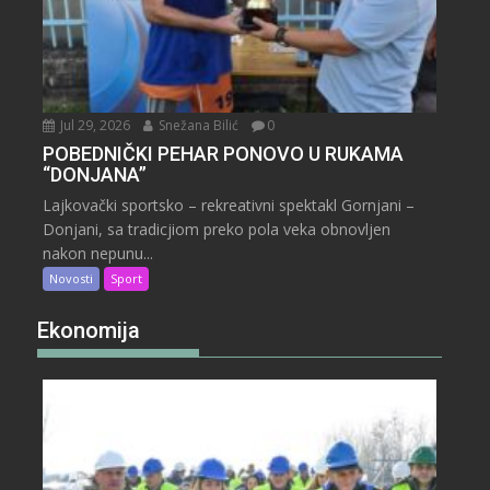
Jul 29, 2026
Snežana Bilić
0
POBEDNIČKI PEHAR PONOVO U RUKAMA
“DONJANA”
Lajkovački sportsko – rekreativni spektakl Gornjani –
Donjani, sa tradicjiom preko pola veka obnovljen
nakon nepunu...
Novosti
Sport
Ekonomija