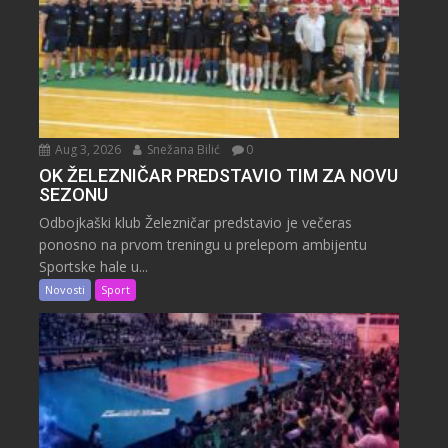
Aug 3, 2026
Snežana Bilić
0
OK ŽELEZNIČAR PREDSTAVIO TIM ZA NOVU
SEZONU
Odbojkaški klub Železničar predstavio je večeras
ponosno na prvom treningu u prelepom ambijentu
Sportske hale u...
Novosti
Sport