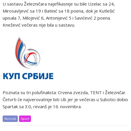
U sastavu Železničara najefikasnije su bile Uzelac sa 24,
Mirosavljević sa 19 i Batinić sa 18 poena, dok je Kutlešić
upisala 7, Milojević 6, Antonijević 5 i Savićević 2 poena.
Knežević večeras nije bila u sastavu.
Poznata su tri polufinalista: Crvena zvezda, TENT i Železničar.
Četvrti će najverovatnije biti Ub jer je večeras u Subotici dobio
Spartak sa 3:0, revanš je 16. novembra.
Novosti
Sport