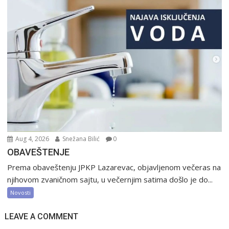
Aug 4, 2026
Snežana Bilić
0
OBAVEŠTENJE
Prema obaveštenju JPKP Lazarevac, objavljenom večeras na
njihovom zvaničnom sajtu, u večernjim satima došlo je do...
Novosti
LEAVE A COMMENT