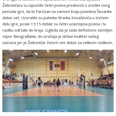
Železničara su ispustile četiri poena prednosti u sredini ovog
perioda igre, da bi Partizan na samom kraju poenima Ševarike
dobio set. Uzvratile su pulenke Branka Kovačevića u trećem
delu igre, posle 15:15 dobile su četiri uzastopna poena i tu
razliku održale do kraja. Izgleda da je tada definitivno slomljen
otpor Beograđanki, do izražaja je došao kvalitet našeg
sastava jer je Železničar četvrti set dobio sa velikom razlikom.