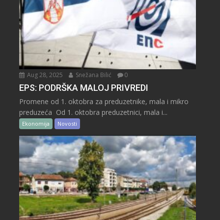
Aug 28, 2025
Snežana Bilić
0
EPS: PODRŠKA MALOJ PRIVREDI
Promene od 1. oktobra za preduzetnike, mala i mikro
preduzeća Od 1. oktobra preduzetnici, mala i...
Ekonomija
Novosti