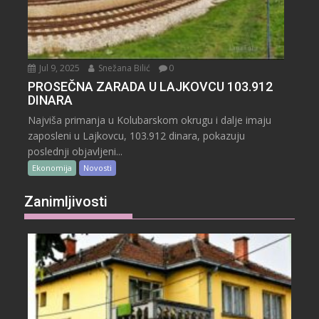
Jul 9, 2025
Snežana Bilić
0
PROSEČNA ZARADA U LAJKOVCU 103.912
DINARA
Najviša primanja u Kolubarskom okrugu i dalje imaju
zaposleni u Lajkovcu, 103.912 dinara, pokazuju
poslednji objavljeni...
Ekonomija
Novosti
Zanimljivosti