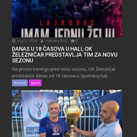
Aug 3, 2026
Snežana Bilić
0
DANAS U 18 ČASOVA U HALI, OK
ŽELEZNIČAR PREDSTAVLJA TIM ZA NOVU
SEZONU
Na prvom treningu pred novu sezonu, OK Železničar
predstaviće danas od 18 časova u Sportskoj hali...
Novosti
Sport