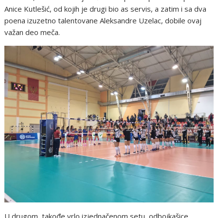
Anice Kutlešić, od kojih je drugi bio as servis, a zatim i sa dva
poena izuzetno talentovane Aleksandre Uzelac, dobile ovaj
važan deo meča.
U drugom, takođe vrlo izjednačenom setu, odbojkašice