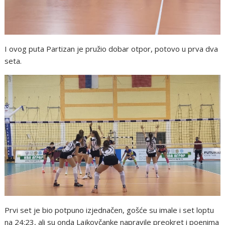
I ovog puta Partizan je pružio dobar otpor, potovo u prva dva
seta.
Prvi set je bio potpuno izjednačen, gošće su imale i set loptu
na 24:23, ali su onda Lajkovčanke napravile preokret i poenima