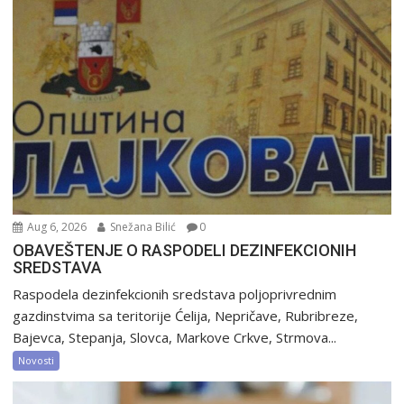
Aug 6, 2026
Snežana Bilić
0
OBAVEŠTENJE O RASPODELI DEZINFEKCIONIH
SREDSTAVA
Raspodela dezinfekcionih sredstava poljoprivrednim
gazdinstvima sa teritorije Ćelija, Nepričave, Rubribreze,
Bajevca, Stepanja, Slovca, Markove Crkve, Strmova...
Novosti