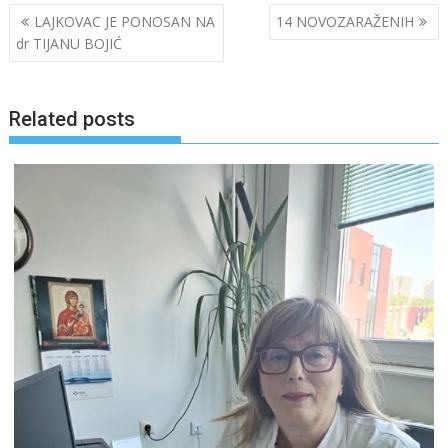
Post
LAJKOVAC JE PONOSAN NA
14 NOVOZARAŽENIH
navigation
dr TIJANU BOJIĆ
Related posts