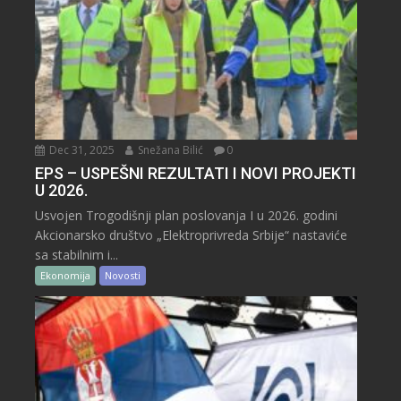
Dec 31, 2025
Snežana Bilić
0
EPS – USPEŠNI REZULTATI I NOVI PROJEKTI
U 2026.
Usvojen Trogodišnji plan poslovanja I u 2026. godini
Akcionarsko društvo „Elektroprivreda Srbije“ nastaviće
sa stabilnim i...
Ekonomija
Novosti