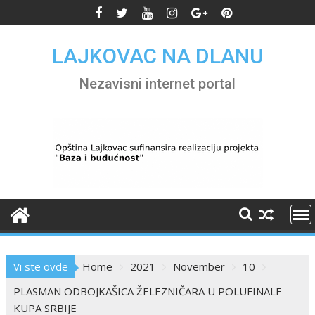
Skip
to
content
LAJKOVAC NA DLANU
Nezavisni internet portal
Vi ste ovde
Home
2021
November
10
PLASMAN ODBOJKAŠICA ŽELEZNIČARA U POLUFINALE
KUPA SRBIJE