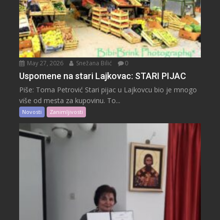
May 27, 2026
Snežana Bilić
0
Uspomene na stari Lajkovac: STARI PIJAC
Piše: Toma Petrović Stari pijac u Lajkovcu bio je mnogo
više od mesta za kupovinu. To...
Novosti
Zanimljivosti