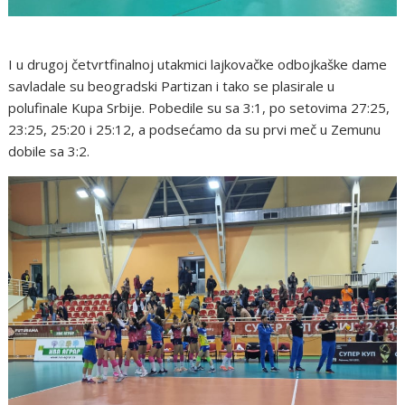
I u drugoj četvrtfinalnoj utakmici lajkovačke odbojkaške dame
savladale su beogradski Partizan i tako se plasirale u
polufinale Kupa Srbije. Pobedile su sa 3:1, po setovima 27:25,
23:25, 25:20 i 25:12, a podsećamo da su prvi meč u Zemunu
dobile sa 3:2.