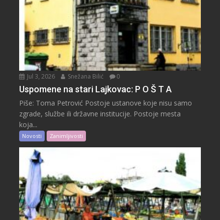
Jul 3, 2026
Snežana Bilić
0
Uspomene na stari Lajkovac: P O Š T A
Piše: Toma Petrović Postoje ustanove koje nisu samo
zgrade, službe ili državne institucije. Postoje mesta
koja...
Novosti
Zanimljivosti