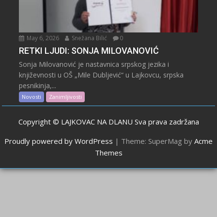
May 6, 2026
Snežana Bilić
0
RETKI LJUDI: SONJA MILOVANOVIĆ
Sonja Milovanović je nastavnica srpskog jezika i
književnosti u OŠ „Mile Dubljević“ u Lajkovcu, srpska
pesnikinja,...
Novosti
Zanimljivosti
Copyright © LAJKOVAC NA DLANU Sva prava zadržana
Proudly powered by WordPress
|
Theme: SuperMag by
Acme
Themes