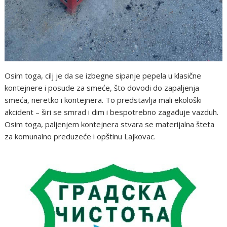
Osim toga, cilj je da se izbegne sipanje pepela u klasične
kontejnere i posude za smeće, što dovodi do zapaljenja
smeća, neretko i kontejnera. To predstavlja mali ekološki
akcident – širi se smrad i dim i bespotrebno zagađuje vazduh.
Osim toga, paljenjem kontejnera stvara se materijalna šteta
za komunalno preduzeće i opštinu Lajkovac.