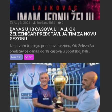
Aug 3, 2026
Snežana Bilić
0
DANAS U 18 ČASOVA U HALI, OK
ŽELEZNIČAR PREDSTAVLJA TIM ZA NOVU
SEZONU
Na prvom treningu pred novu sezonu, OK Železničar
predstaviće danas od 18 časova u Sportskoj hali...
Novosti
Sport