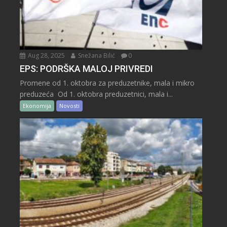
Aug 28, 2025
Snežana Bilić
0
EPS: PODRŠKA MALOJ PRIVREDI
Promene od 1. oktobra za preduzetnike, mala i mikro
preduzeća Od 1. oktobra preduzetnici, mala i...
Ekonomija
Novosti