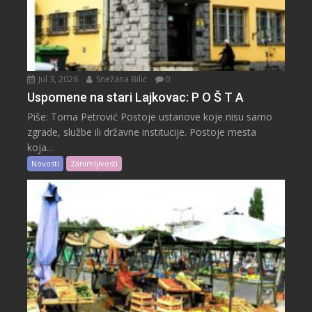
Jul 3, 2026
Snežana Bilić
0
Uspomene na stari Lajkovac: P O Š T A
Piše: Toma Petrović Postoje ustanove koje nisu samo
zgrade, službe ili državne institucije. Postoje mesta
koja...
Novosti
Zanimljivosti