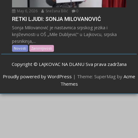
May 6, 2026
Snežana Bilić
0
RETKI LJUDI: SONJA MILOVANOVIĆ
Sonja Milovanović je nastavnica srpskog jezika i
književnosti u OŠ „Mile Dubljević“ u Lajkovcu, srpska
pesnikinja,...
Novosti
Zanimljivosti
Copyright © LAJKOVAC NA DLANU Sva prava zadržana
Proudly powered by WordPress
|
Theme: SuperMag by
Acme
Themes