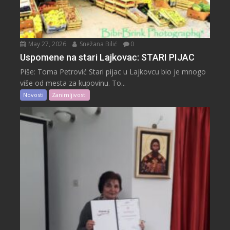
May 27, 2026
Snežana Bilić
0
Uspomene na stari Lajkovac: STARI PIJAC
Piše: Toma Petrović Stari pijac u Lajkovcu bio je mnogo
više od mesta za kupovinu. To...
Novosti
Zanimljivosti