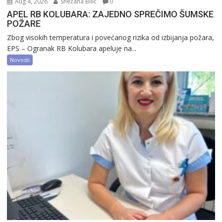
Aug 4, 2026
Snežana Bilić
0
APEL RB KOLUBARA: ZAJEDNO SPREČIMO ŠUMSKE
POŽARE
Zbog visokih temperatura i povećanog rizika od izbijanja požara,
EPS – Ogranak RB Kolubara apeluje na...
Novosti