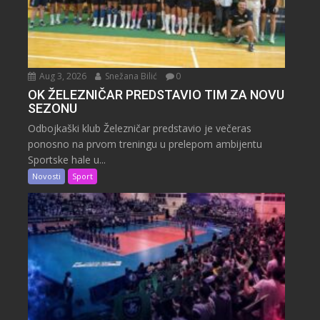
Aug 3, 2026
Snežana Bilić
0
OK ŽELEZNIČAR PREDSTAVIO TIM ZA NOVU
SEZONU
Odbojkaški klub Železničar predstavio je večeras
ponosno na prvom treningu u prelepom ambijentu
Sportske hale u...
Novosti
Sport