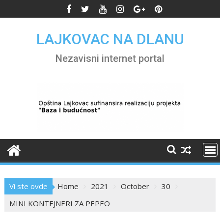
Skip
to
content
LAJKOVAC NA DLANU
Nezavisni internet portal
Vi ste ovde
Home
2021
October
30
MINI KONTEJNERI ZA PEPEO