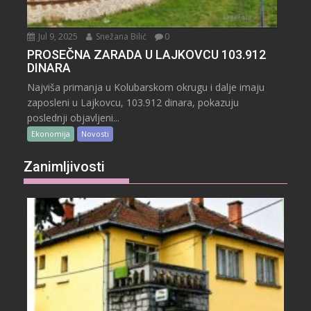
Jul 9, 2025
Snežana Bilić
0
PROSEČNA ZARADA U LAJKOVCU 103.912
DINARA
Najviša primanja u Kolubarskom okrugu i dalje imaju
zaposleni u Lajkovcu, 103.912 dinara, pokazuju
poslednji objavljeni...
Ekonomija
Novosti
Zanimljivosti