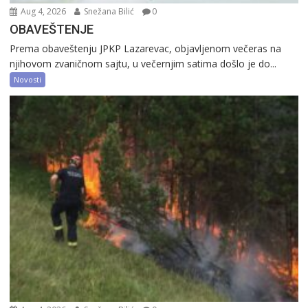
Aug 4, 2026
Snežana Bilić
0
OBAVEŠTENJE
Prema obaveštenju JPKP Lazarevac, objavljenom večeras na
njihovom zvaničnom sajtu, u večernjim satima došlo je do...
Novosti