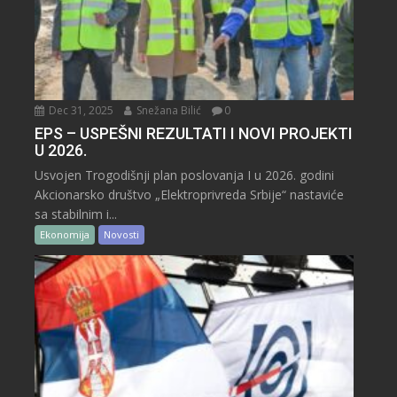
Dec 31, 2025
Snežana Bilić
0
EPS – USPEŠNI REZULTATI I NOVI PROJEKTI
U 2026.
Usvojen Trogodišnji plan poslovanja I u 2026. godini
Akcionarsko društvo „Elektroprivreda Srbije“ nastaviće
sa stabilnim i...
Ekonomija
Novosti