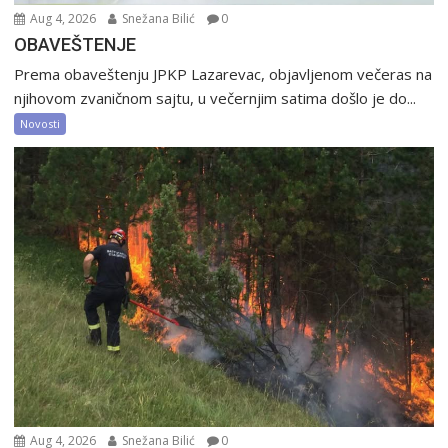
Aug 4, 2026
Snežana Bilić
0
OBAVEŠTENJE
Prema obaveštenju JPKP Lazarevac, objavljenom večeras na
njihovom zvaničnom sajtu, u večernjim satima došlo je do...
Novosti
Aug 4, 2026
Snežana Bilić
0