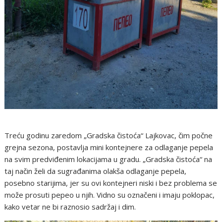
Treću godinu zaredom „Gradska čistoća“ Lajkovac, čim počne
grejna sezona, postavlja mini kontejnere za odlaganje pepela
na svim predviđenim lokacijama u gradu. „Gradska čistoća“ na
taj način želi da sugrađanima olakša odlaganje pepela,
posebno starijima, jer su ovi kontejneri niski i bez problema se
može prosuti pepeo u njih. Vidno su označeni i imaju poklopac,
kako vetar ne bi raznosio sadržaj i dim.