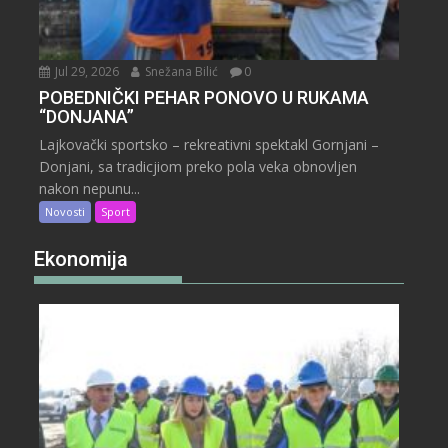
Jul 29, 2026
Snežana Bilić
0
POBEDNIČKI PEHAR PONOVO U RUKAMA
“DONJANA”
Lajkovački sportsko – rekreativni spektakl Gornjani –
Donjani, sa tradicjiom preko pola veka obnovljen
nakon nepunu...
Novosti
Sport
Ekonomija