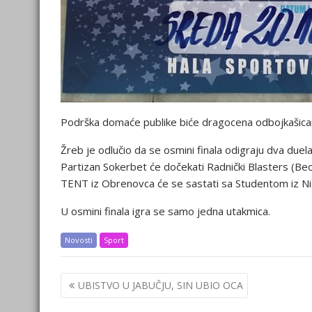
Podrška domaće publike biće dragocena odbojkašic
Žreb je odlučio da se osmini finala odigraju dva duela
Partizan Sokerbet će dočekati Radnički Blasters (B
TENT iz Obrenovca će se sastati sa Studentom iz Niš
U osmini finala igra se samo jedna utakmica.
Novosti
Sport
Post
UBISTVO U JABUČJU, SIN UBIO OCA
navigation