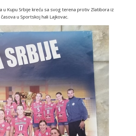
a u Kupu Srbije kreću sa svog terena protiv Zlatibora iz
 časova u Sportskoj hali Lajkovac.