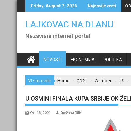
Skip
OB
Friday, August 7, 2026
Najnovije vesti
to
content
LAJKOVAC NA DLANU
Nezavisni internet portal
NOVOSTI
EKONOMIJA
POLITIKA
Vi ste ovde
Home
2021
October
18
U OSMINI FINALA KUPA SRBIJE OK ŽE
Oct 18, 2021
Snežana Bilić