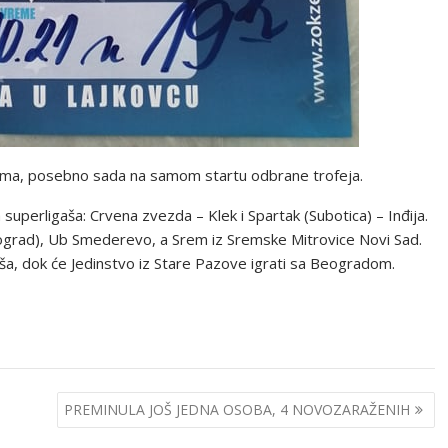
ama, posebno sada na samom startu odbrane trofeja.
 superligaša: Crvena zvezda – Klek i Spartak (Subotica) – Inđija.
eograd), Ub Smederevo, a Srem iz Sremske Mitrovice Novi Sad.
a, dok će Jedinstvo iz Stare Pazove igrati sa Beogradom.
PREMINULA JOŠ JEDNA OSOBA, 4 NOVOZARAŽENIH