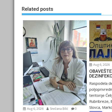
Related posts
Aug 6, 2026
OBAVEŠTE
DEZINFEK
Raspodela de
poljoprivred
teritorije Ćel
Rubribreze, 
Slovca, Marko
Aug 6, 2026
Snežana Bilić
0