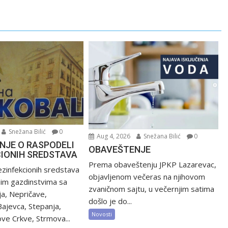
Snežana Bilić
0
Aug 4, 2026
Snežana Bilić
0
NJE O RASPODELI
OBAVEŠTENJE
CIONIH SREDSTAVA
Prema obaveštenju JPKP Lazarevac,
zinfekcionih sredstava
objavljenom večeras na njihovom
nim gazdinstvima sa
zvaničnom sajtu, u večernjim satima
ija, Nepričave,
došlo je do...
Bajevca, Stepanja,
Novosti
ve Crkve, Strmova...