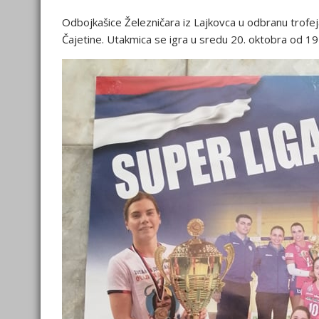
Odbojkašice Železničara iz Lajkovca u odbranu trofej
Čajetine. Utakmica se igra u sredu 20. oktobra od 19