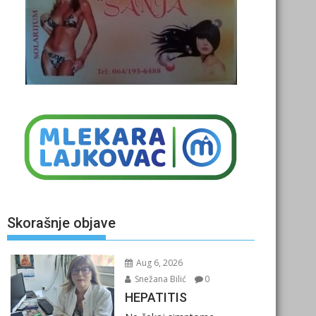
Skorašnje objave
Aug 6, 2026
Snežana Bilić
0
HEPATITIS