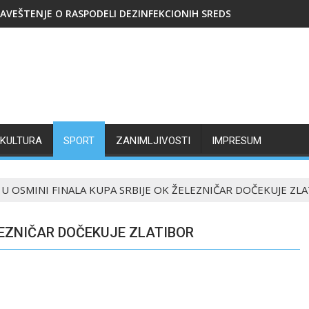
AVEŠTENJE O RASPODELI DEZINFEKCIONIH SREDSTAVA
KULTURA
SPORT
ZANIMLJIVOSTI
IMPRESUM
U OSMINI FINALA KUPA SRBIJE OK ŽELEZNIČAR DOČEKUJE ZL
LEZNIČAR DOČEKUJE ZLATIBOR