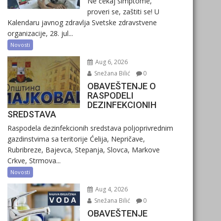
Ne čekaj simptome,
proveri se, zaštiti se! U
Kalendaru javnog zdravlja Svetske zdravstvene
organizacije, 28. jul...
Novosti
Aug 6, 2026
Snežana Bilić
0
OBAVEŠTENJE O
RASPODELI
DEZINFEKCIONIH
SREDSTAVA
Raspodela dezinfekcionih sredstava poljoprivrednim
gazdinstvima sa teritorije Ćelija, Nepričave,
Rubribreze, Bajevca, Stepanja, Slovca, Markove
Crkve, Strmova...
Novosti
Aug 4, 2026
Snežana Bilić
0
OBAVEŠTENJE