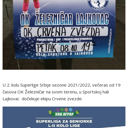
U 2. kolu Superlige Srbije sezone 2021/2022, večeras od 19
časova OK Železničar na svom terenu, u Sportskoj hali
Lajkovac dočekuje ekipu Crvene zvezde.