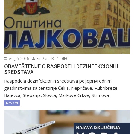
Aug 6, 2026
Snežana Bilić
0
OBAVEŠTENJE O RASPODELI DEZINFEKCIONIH
SREDSTAVA
Raspodela dezinfekcionih sredstava poljoprivrednim
gazdinstvima sa teritorije Ćelija, Nepričave, Rubribreze,
Bajevca, Stepanja, Slovca, Markove Crkve, Strmova...
Novosti