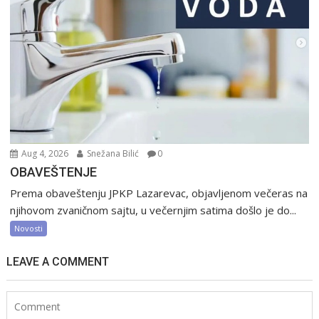
Aug 4, 2026
Snežana Bilić
0
OBAVEŠTENJE
Prema obaveštenju JPKP Lazarevac, objavljenom večeras na
njihovom zvaničnom sajtu, u večernjim satima došlo je do...
Novosti
LEAVE A COMMENT