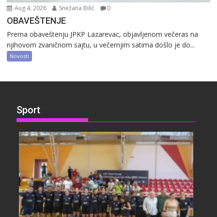
Aug 4, 2026
Snežana Bilić
0
OBAVEŠTENJE
Prema obaveštenju JPKP Lazarevac, objavljenom večeras na
njihovom zvaničnom sajtu, u večernjim satima došlo je do...
Novosti
Sport