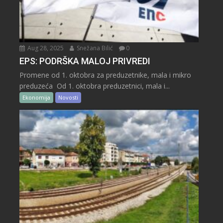
Aug 28, 2025
Snežana Bilić
0
EPS: PODRŠKA MALOJ PRIVREDI
Promene od 1. oktobra za preduzetnike, mala i mikro
preduzeća Od 1. oktobra preduzetnici, mala i...
Ekonomija
Novosti