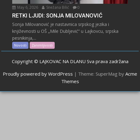
May 6, 2026
Snežana Bilić
0
RETKI LJUDI: SONJA MILOVANOVIĆ
Sonja Milovanović je nastavnica srpskog jezika i
književnosti u OŠ „Mile Dubljević“ u Lajkovcu, srpska
pesnikinja,...
Novosti
Zanimljivosti
Copyright © LAJKOVAC NA DLANU Sva prava zadržana
Proudly powered by WordPress
|
Theme: SuperMag by
Acme
Themes