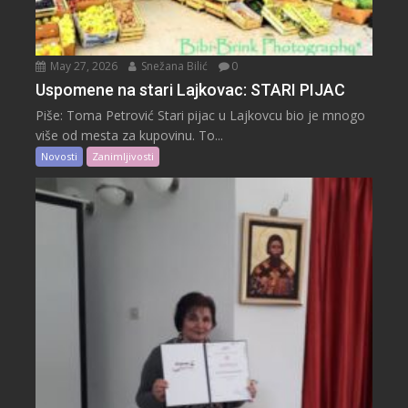
May 27, 2026
Snežana Bilić
0
Uspomene na stari Lajkovac: STARI PIJAC
Piše: Toma Petrović Stari pijac u Lajkovcu bio je mnogo
više od mesta za kupovinu. To...
Novosti
Zanimljivosti