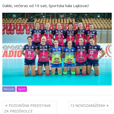
Dakle, večeras od 19 sati, Sportska hala Lajkovac!
Novosti
Sport
Post
POZORIŠNA PREDSTAVA
13 NOVOZARAŽENIH
navigation
ZA PREDŠKOLCE