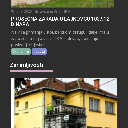
Jul 9, 2025
Snežana Bilić
0
PROSEČNA ZARADA U LAJKOVCU 103.912
DINARA
Najviša primanja u Kolubarskom okrugu i dalje imaju
zaposleni u Lajkovcu, 103.912 dinara, pokazuju
poslednji objavljeni...
Ekonomija
Novosti
Zanimljivosti