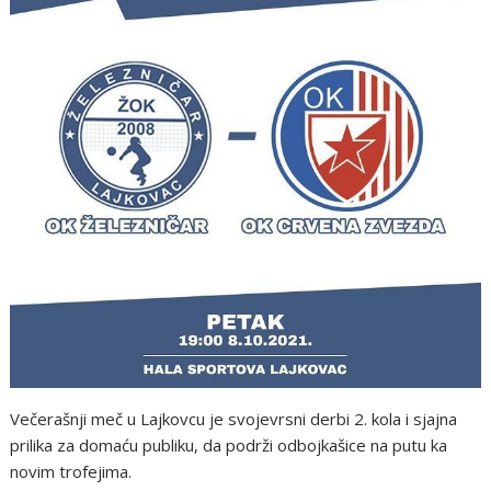
Večerašnji meč u Lajkovcu je svojevrsni derbi 2. kola i sjajna
prilika za domaću publiku, da podrži odbojkašice na putu ka
novim trofejima.