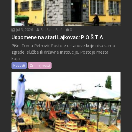
Jul 3, 2026
Snežana Bilić
0
Uspomene na stari Lajkovac: P O Š T A
Piše: Toma Petrović Postoje ustanove koje nisu samo
zgrade, službe ili državne institucije. Postoje mesta
koja...
Novosti
Zanimljivosti