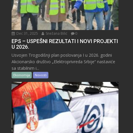
Dec 31, 2025
Snežana Bilić
0
EPS – USPEŠNI REZULTATI I NOVI PROJEKTI
U 2026.
Usvojen Trogodišnji plan poslovanja I u 2026. godini
Akcionarsko društvo „Elektroprivreda Srbije“ nastaviće
sa stabilnim i...
Ekonomija
Novosti