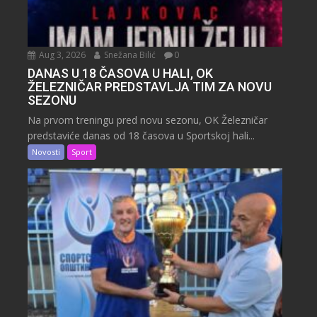
Aug 3, 2026
Snežana Bilić
0
DANAS U 18 ČASOVA U HALI, OK
ŽELEZNIČAR PREDSTAVLJA TIM ZA NOVU
SEZONU
Na prvom treningu pred novu sezonu, OK Železničar
predstaviće danas od 18 časova u Sportskoj hali...
Novosti
Sport