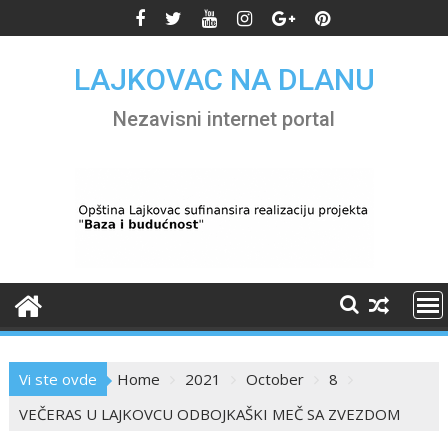
Skip
to
content
LAJKOVAC NA DLANU
Nezavisni internet portal
Vi ste ovde
Home
2021
October
8
VEČERAS U LAJKOVCU ODBOJKAŠKI MEČ SA ZVEZDOM