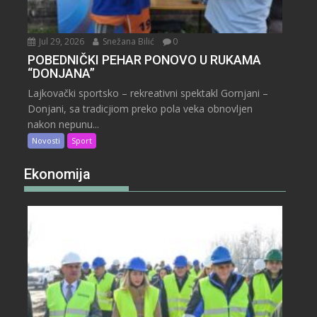
Jul 29, 2026
Snežana Bilić
0
POBEDNIČKI PEHAR PONOVO U RUKAMA
“DONJANA”
Lajkovački sportsko – rekreativni spektakl Gornjani –
Donjani, sa tradicjiom preko pola veka obnovljen
nakon nepunu...
Novosti
Sport
Ekonomija