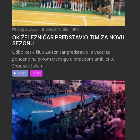
Aug 3, 2026
Snežana Bilić
0
OK ŽELEZNIČAR PREDSTAVIO TIM ZA NOVU
SEZONU
Odbojkaški klub Železničar predstavio je večeras
ponosno na prvom treningu u prelepom ambijentu
Sportske hale u...
Novosti
Sport