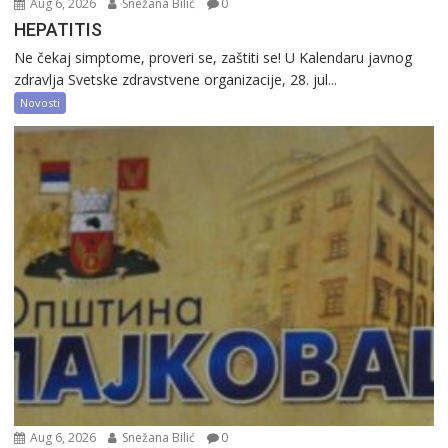
Aug 6, 2026
Snežana Bilić
0
HEPATITIS
Ne čekaj simptome, proveri se, zaštiti se! U Kalendaru javnog
zdravlja Svetske zdravstvene organizacije, 28. jul...
Novosti
Aug 6, 2026
Snežana Bilić
0