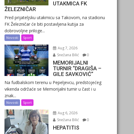
UTAKMICA FK
ŽELEZNIČAR
Pred prijateljsku utakmicu sa Takovom, na stadionu
FK Železničar će biti postavljena kutija za
dobrovoljne priloge...
Novosti
Sport
Aug 7, 2026
Snežana Bilić
0
MEMORIJALNI
TURNIR “DRAGIŠA –
GILE SAVKOVIĆ”
Na fudbalskom terenu u Pepeljevcu, predstojećeg
vikenda održaće se Memorijalni turnir u čast i u
znak...
Novosti
Sport
Aug 6, 2026
Snežana Bilić
0
HEPATITIS