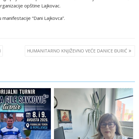
rganizacije opštine Lajkovac.
u manifestacije “Dani Lajkovca”.
I
HUMANITARNO KNJIŽEVNO VEĆE DANICE ĐURIĆ