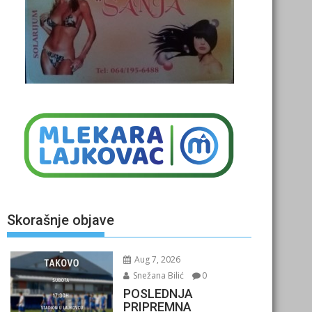
Skorašnje objave
Aug 7, 2026
Snežana Bilić
0
POSLEDNJA
PRIPREMNA