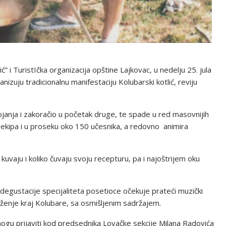
 i TuristIčka organizacija opštine Lajkovac, u nedelju 25. jula
zuju tradicionalnu manifestaciju Kolubarski kotlić, reviju
ojanja i zakoračio u početak druge, te spade u red masovnijih
h ekipa i u proseku oko 150 učesnika, a redovno animira
 kuvaju i koliko čuvaju svoju recepturu, pa i najoštrijem oku
egustacije specijaliteta posetioce očekuje prateći muzički
ženje kraj Kolubare, sa osmišljenim sadržajem.
mogu prijaviti kod predsednika Lovačke sekcije Milana Radovića