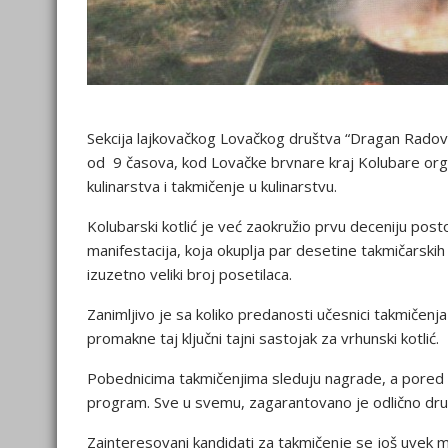
Sekcija lajkovačkog Lovačkog društva “Dragan Radović”
od 9 časova, kod Lovačke brvnare kraj Kolubare organi
kulinarstva i takmičenje u kulinarstvu.
Kolubarski kotlić je već zaokružio prvu deceniju post
manifestacija, koja okuplja par desetine takmičarski
izuzetno veliki broj posetilaca.
Zanimljivo je sa koliko predanosti učesnici takmičenja
promakne taj ključni tajni sastojak za vrhunski kotlić.
Pobednicima takmičenjima sleduju nagrade, a pored d
program. Sve u svemu, zagarantovano je odlično dru
Zainteresovani kandidati za takmičenje se još uvek 