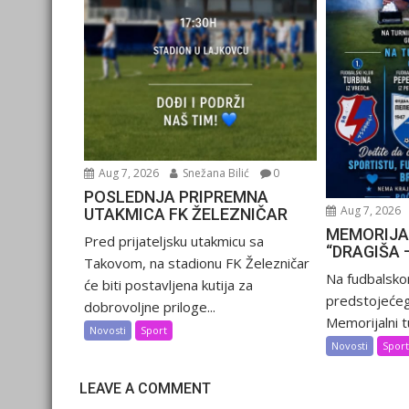
Aug 7, 2026
Snežana Bilić
0
POSLEDNJA PRIPREMNA
Aug 7, 2026
UTAKMICA FK ŽELEZNIČAR
MEMORIJA
Pred prijateljsku utakmicu sa
“DRAGIŠA 
Takovom, na stadionu FK Železničar
Na fudbalsko
će biti postavljena kutija za
predstojećeg
dobrovoljne priloge...
Memorijalni tu
Novosti
Sport
Novosti
Spor
LEAVE A COMMENT