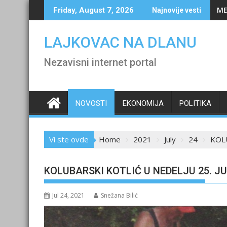
Skip
ME
Friday, August 7, 2026
Najnovije vesti
to
content
LAJKOVAC NA DLANU
Nezavisni internet portal
NOVOSTI
EKONOMIJA
POLITIKA
Vi ste ovde
Home
2021
July
24
KOLU
KOLUBARSKI KOTLIĆ U NEDELJU 25. J
Jul 24, 2021
Snežana Bilić