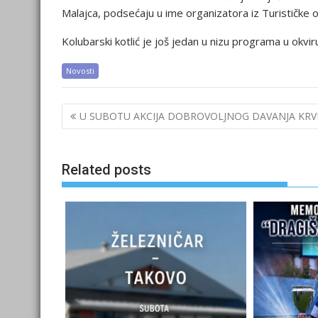
Malajca, podsećaju u ime organizatora iz Turističke o
Kolubarski kotlić je još jedan u nizu programa u okvir
Novosti
Post
U SUBOTU AKCIJA DOBROVOLJNOG DAVANJA KRV
navigation
Related posts