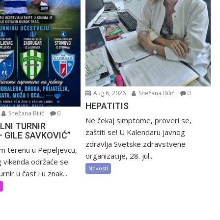
Aug 6, 2026
Snežana Bilić
0
HEPATITIS
Snežana Bilić
0
Ne čekaj simptome, proveri se,
LNI TURNIR
zaštiti se! U Kalendaru javnog
– GILE SAVKOVIĆ”
zdravlja Svetske zdravstvene
m terenu u Pepeljevcu,
organizacije, 28. jul...
 vikenda održaće se
Novosti
rnir u čast i u znak...
t