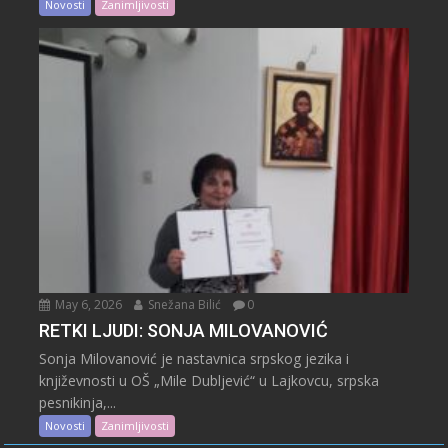
Novosti
Zanimljivosti
May 6, 2026
Snežana Bilić
0
RETKI LJUDI: SONJA MILOVANOVIĆ
Sonja Milovanović je nastavnica srpskog jezika i
književnosti u OŠ „Mile Dubljević“ u Lajkovcu, srpska
pesnikinja,...
Novosti
Zanimljivosti