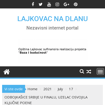
Skip
to
content
LAJKOVAC NA DLANU
Nezavisni internet portal
Vi ste ovde
Home
2021
July
17
ODBOJKAŠICE SRBIJE U FINALU, UZELAC OSVOJILA
KLJUČNE POENE