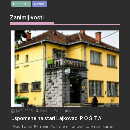
Ekonomija
Novosti
Zanimljivosti
Jul 3, 2026
Snežana Bilić
0
Uspomene na stari Lajkovac: P O Š T A
Piše: Toma Petrović Postoje ustanove koje nisu samo