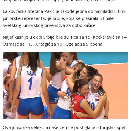
Lajkovčanka Stefana Pakić je takođe jedna od najmlađih u timu
juniorske reprezentacije Srbije, koja se plasirala u finale
Svetskog juniorskog prvenstva za odbojkašice!
Najefikasnije u ekipi Srbije bile su Tica sa 15, Kockarević sa 14,
Osmajić sa 11, Kurtagić sa 10 i Uzelac sa 9 poena.
Ova juniorska selekcija naše zemlje postigla je istorijski uspeh