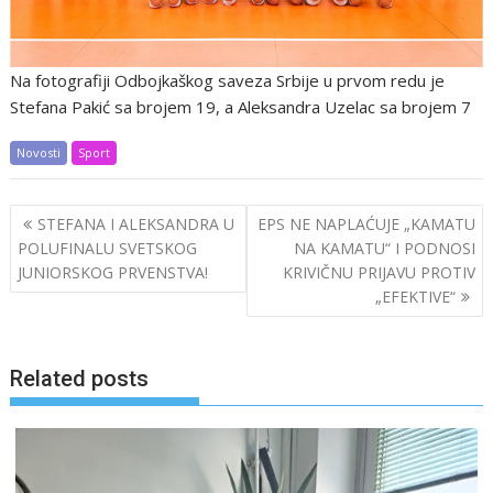
Na fotografiji Odbojkaškog saveza Srbije u prvom redu je
Stefana Pakić sa brojem 19, a Aleksandra Uzelac sa brojem 7
Novosti
Sport
Post
STEFANA I ALEKSANDRA U
EPS NE NAPLAĆUJE „KAMATU
navigation
POLUFINALU SVETSKOG
NA KAMATU“ I PODNOSI
JUNIORSKOG PRVENSTVA!
KRIVIČNU PRIJAVU PROTIV
„EFEKTIVE“
Related posts