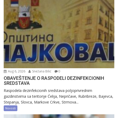
Aug 6, 2026
Snežana Bilić
0
OBAVEŠTENJE O RASPODELI DEZINFEKCIONIH
SREDSTAVA
Raspodela dezinfekcionih sredstava poljoprivrednim
gazdinstvima sa teritorije Ćelija, Nepričave, Rubribreze, Bajevca,
Stepanja, Slovca, Markove Crkve, Strmova...
Novosti