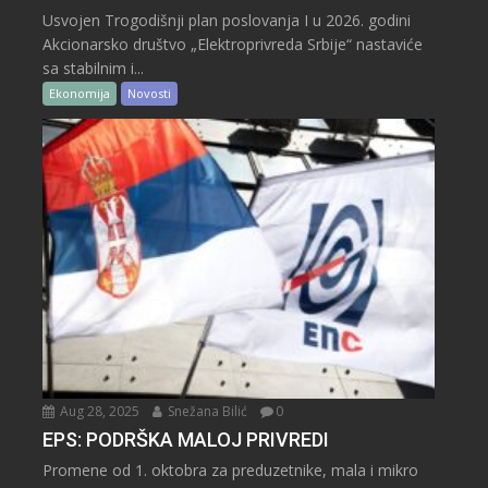
Usvojen Trogodišnji plan poslovanja I u 2026. godini
Akcionarsko društvo „Elektroprivreda Srbije“ nastaviće
sa stabilnim i...
Ekonomija
Novosti
Aug 28, 2025
Snežana Bilić
0
EPS: PODRŠKA MALOJ PRIVREDI
Promene od 1. oktobra za preduzetnike, mala i mikro