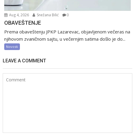
Aug 4, 2026
Snežana Bilić
0
OBAVEŠTENJE
Prema obaveštenju JPKP Lazarevac, objavljenom večeras na
njihovom zvaničnom sajtu, u večernjim satima došlo je do...
Novosti
LEAVE A COMMENT