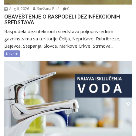
Aug 6, 2026
Snežana Bilić
0
OBAVEŠTENJE O RASPODELI DEZINFEKCIONIH
SREDSTAVA
Raspodela dezinfekcionih sredstava poljoprivrednim
gazdinstvima sa teritorije Ćelija, Nepričave, Rubribreze,
Bajevca, Stepanja, Slovca, Markove Crkve, Strmova...
Novosti