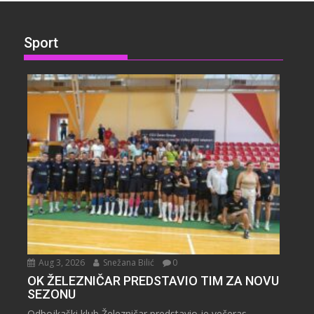
Sport
Aug 3, 2026
Snežana Bilić
0
OK ŽELEZNIČAR PREDSTAVIO TIM ZA NOVU
SEZONU
Odbojkaški klub Železničar predstavio je večeras