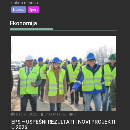
nakon nepunu...
Novosti
Sport
Ekonomija
Dec 31, 2025
Snežana Bilić
0
EPS – USPEŠNI REZULTATI I NOVI PROJEKTI
U 2026.