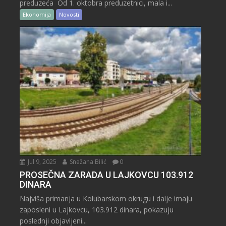
preduzeća Od 1. oktobra preduzetnici, mala i...
Ekonomija
Novosti
Jul 9, 2025
Snežana Bilić
0
PROSEČNA ZARADA U LAJKOVCU 103.912
DINARA
Najviša primanja u Kolubarskom okrugu i dalje imaju
zaposleni u Lajkovcu, 103.912 dinara, pokazuju
poslednji objavljeni...