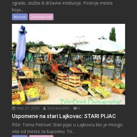
zgrade, službe ili državne institucije. Postoje mesta
koja...
Novosti
Zanimljivosti
May 27, 2026
Snežana Bilić
0
Uspomene na stari Lajkovac: STARI PIJAC
Piše: Toma Petrović Stari pijac u Lajkovcu bio je mnogo
više od mesta za kupovinu. To...