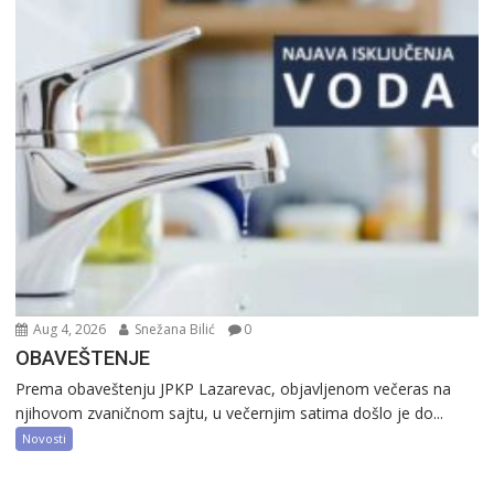
Aug 4, 2026
Snežana Bilić
0
OBAVEŠTENJE
Prema obaveštenju JPKP Lazarevac, objavljenom večeras na
njihovom zvaničnom sajtu, u večernjim satima došlo je do...
Novosti