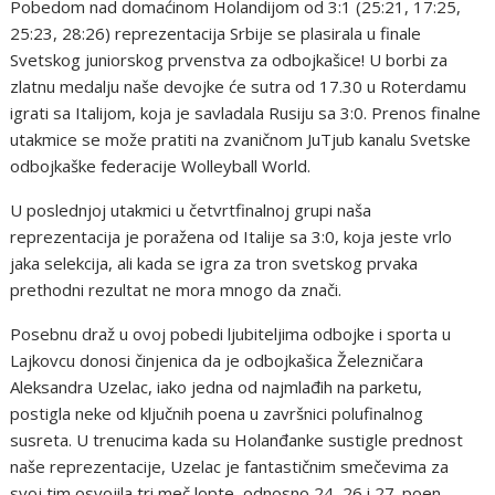
Pobedom nad domaćinom Holandijom od 3:1 (25:21, 17:25,
25:23, 28:26) reprezentacija Srbije se plasirala u finale
Svetskog juniorskog prvenstva za odbojkašice! U borbi za
zlatnu medalju naše devojke će sutra od 17.30 u Roterdamu
igrati sa Italijom, koja je savladala Rusiju sa 3:0. Prenos finalne
utakmice se može pratiti na zvaničnom JuTjub kanalu Svetske
odbojkaške federacije Wolleyball World.
U poslednjoj utakmici u četvrtfinalnoj grupi naša
reprezentacija je poražena od Italije sa 3:0, koja jeste vrlo
jaka selekcija, ali kada se igra za tron svetskog prvaka
prethodni rezultat ne mora mnogo da znači.
Posebnu draž u ovoj pobedi ljubiteljima odbojke i sporta u
Lajkovcu donosi činjenica da je odbojkašica Železničara
Aleksandra Uzelac, iako jedna od najmlađih na parketu,
postigla neke od ključnih poena u završnici polufinalnog
susreta. U trenucima kada su Holanđanke sustigle prednost
naše reprezentacije, Uzelac je fantastičnim smečevima za
svoj tim osvojila tri meč lopte, odnosno 24, 26 i 27. poen.