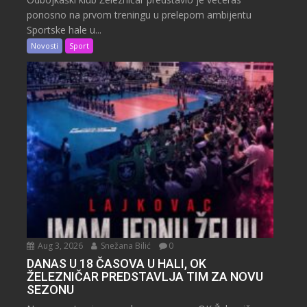
ponosno na prvom treningu u prelepom ambijentu
Sportske hale u...
Novosti
Sport
Aug 3, 2026
Snežana Bilić
0
DANAS U 18 ČASOVA U HALI, OK
ŽELEZNIČAR PREDSTAVLJA TIM ZA NOVU
SEZONU