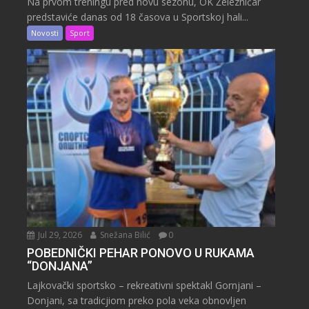
Na prvom treningu pred novu sezonu, OK Železničar
predstaviće danas od 18 časova u Sportskoj hali...
Novosti
Sport
Jul 29, 2026
Snežana Bilić
0
POBEDNIČKI PEHAR PONOVO U RUKAMA
“DONJANA”
Lajkovački sportsko – rekreativni spektakl Gornjani –
Donjani, sa tradicjiom preko pola veka obnovljen