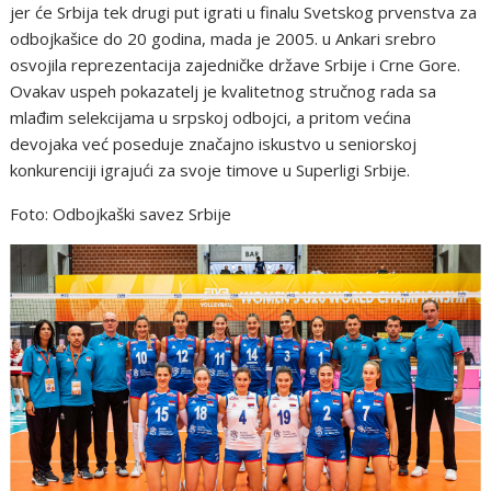
jer će Srbija tek drugi put igrati u finalu Svetskog prvenstva za
odbojkašice do 20 godina, mada je 2005. u Ankari srebro
osvojila reprezentacija zajedničke države Srbije i Crne Gore.
Ovakav uspeh pokazatelj je kvalitetnog stručnog rada sa
mlađim selekcijama u srpskoj odbojci, a pritom većina
devojaka već poseduje značajno iskustvo u seniorskoj
konkurenciji igrajući za svoje timove u Superligi Srbije.
Foto: Odbojkaški savez Srbije