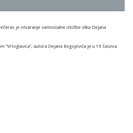
večeras je otvaranje samostalne izložbe slika Dejana
m “Vrtoglavica”, autora Dejana Bogojevića je u 19 časova.