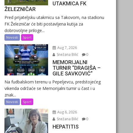
UTAKMICA FK
ŽELEZNIČAR
Pred prijateljsku utakmicu sa Takovom, na stadionu
FK Železničar će biti postavljena kutija za
dobrovoljne priloge...
Novosti
Sport
Aug 7, 2026
Snežana Bilić
0
MEMORIJALNI
TURNIR “DRAGIŠA –
GILE SAVKOVIĆ”
Na fudbalskom terenu u Pepeljevcu, predstojećeg
vikenda održaće se Memorijalni turnir u čast i u
znak...
Novosti
Sport
Aug 6, 2026
Snežana Bilić
0
HEPATITIS