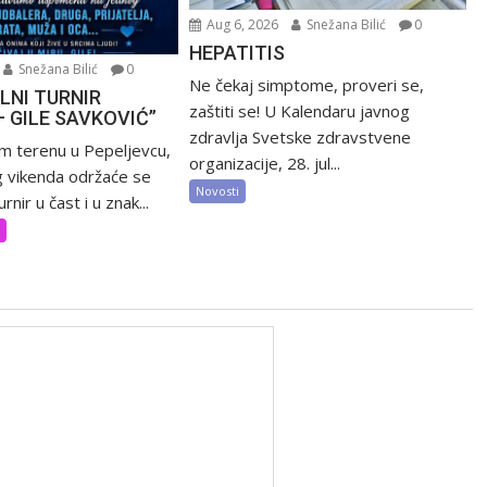
Aug 6, 2026
Snežana Bilić
0
HEPATITIS
Snežana Bilić
0
Ne čekaj simptome, proveri se,
LNI TURNIR
zaštiti se! U Kalendaru javnog
– GILE SAVKOVIĆ”
zdravlja Svetske zdravstvene
m terenu u Pepeljevcu,
organizacije, 28. jul...
 vikenda održaće se
Novosti
rnir u čast i u znak...
t