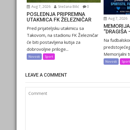
Aug 7, 2026
Snežana Bilić
0
POSLEDNJA PRIPREMNA
Aug 7, 2026
UTAKMICA FK ŽELEZNIČAR
MEMORIJA
Pred prijateljsku utakmicu sa
“DRAGIŠA 
Takovom, na stadionu FK Železničar
Na fudbalsko
će biti postavljena kutija za
predstojećeg
dobrovoljne priloge...
Memorijalni tu
Novosti
Sport
Novosti
Spor
LEAVE A COMMENT