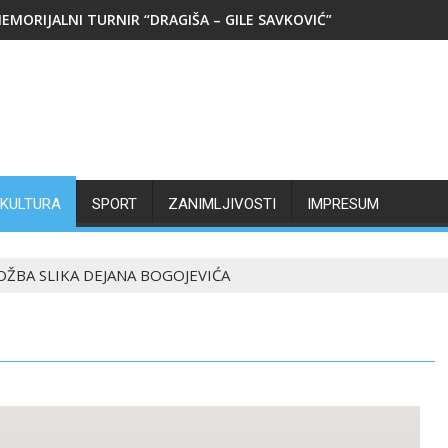
EMORIJALNI TURNIR “DRAGIŠA – GILE SAVKOVIĆ”
KULTURA
SPORT
ZANIMLJIVOSTI
IMPRESUM
OŽBA SLIKA DEJANA BOGOJEVIĆA