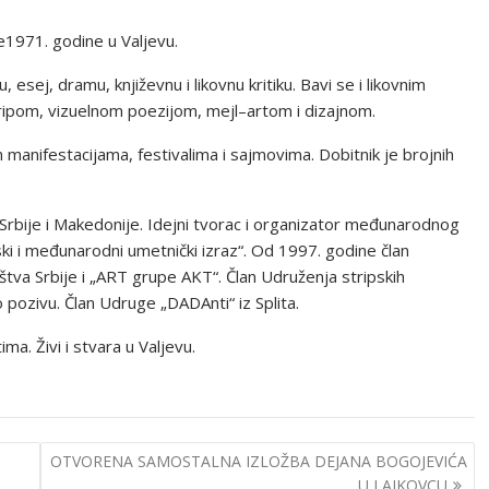
 je1971. godine u Valjevu.
u, esej, dramu, književnu i likovnu kritiku. Bavi se i likovnim
tripom, vizuelnom poezijom, mejl–artom i dizajnom.
nifestacijama, festivalima i sajmovima. Dobitnik je brojnih
 Srbije i Makedonije. Idejni tvorac i organizator međunarodnog
ski i međunarodni umetnički izraz“. Od 1997. godine član
štva Srbije i „ART grupe AKT“. Član Udruženja stripskih
 pozivu. Član Udruge „DADAnti“ iz Splita.
. Živi i stvara u Valjevu.
OTVORENA SAMOSTALNA IZLOŽBA DEJANA BOGOJEVIĆA
U LAJKOVCU