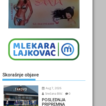
Skorašnje objave
Aug 7, 2026
Snežana Bilić
0
POSLEDNJA
PRIPREMNA