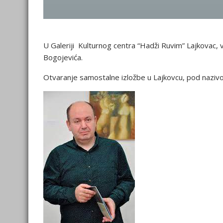
U Galeriji Kulturnog centra “Hadži Ruvim” Lajkovac, 
Bogojevića.
Otvaranje samostalne izložbe u Lajkovcu, pod nazivo