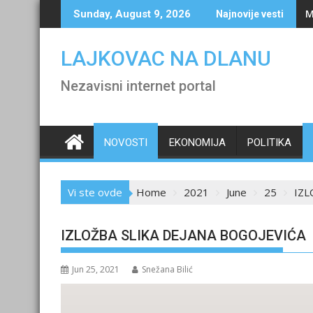
Skip
M
Sunday, August 9, 2026
Najnovije vesti
to
content
LAJKOVAC NA DLANU
Nezavisni internet portal
NOVOSTI
EKONOMIJA
POLITIKA
Vi ste ovde
Home
2021
June
25
IZL
IZLOŽBA SLIKA DEJANA BOGOJEVIĆA
Jun 25, 2021
Snežana Bilić