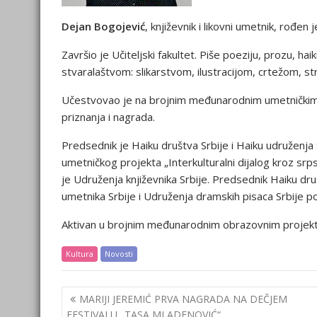
Dejan Bogojević
, književnik i likovni umetnik, rođen
Završio je Učiteljski fakultet. Piše poeziju, prozu, haik
stvaralaštvom: slikarstvom, ilustracijom, crtežom, s
Učestvovao je na brojnim međunarodnim umetničkim ma
priznanja i nagrada.
Predsednik je Haiku društva Srbije i Haiku udruženja
umetničkog projekta „Interkulturalni dijalog kroz srp
je Udruženja književnika Srbije. Predsednik Haiku dru
umetnika Srbije i Udruženja dramskih pisaca Srbije po
Aktivan u brojnim međunarodnim obrazovnim projektima
Kultura
Novosti
Post
MARIJI JEREMIĆ PRVA NAGRADA NA DEČJEM
navigation
FESTIVALU „TASA MLADENOVIĆ“