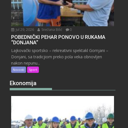
Jul 29, 2026
Snežana Bilić
0
POBEDNIČKI PEHAR PONOVO U RUKAMA
“DONJANA”
Lajkovački sportsko – rekreativni spektakl Gornjani –
Donjani, sa tradicjiom preko pola veka obnovljen
nakon nepunu...
Novosti
Sport
Ekonomija