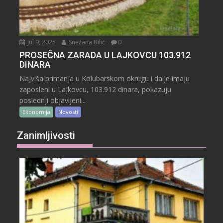
Jul 9, 2025
Snežana Bilić
0
PROSEČNA ZARADA U LAJKOVCU 103.912
DINARA
Najviša primanja u Kolubarskom okrugu i dalje imaju
zaposleni u Lajkovcu, 103.912 dinara, pokazuju
poslednji objavljeni...
Ekonomija
Novosti
Zanimljivosti