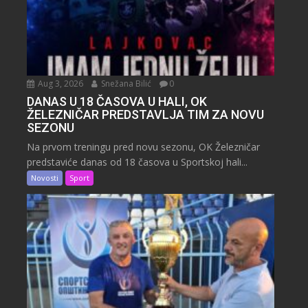
Aug 3, 2026
Snežana Bilić
0
DANAS U 18 ČASOVA U HALI, OK
ŽELEZNIČAR PREDSTAVLJA TIM ZA NOVU
SEZONU
Na prvom treningu pred novu sezonu, OK Železničar
predstaviće danas od 18 časova u Sportskoj hali...
Novosti
Sport