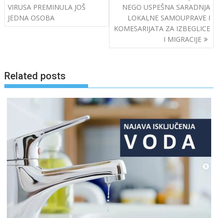
navigation
VIRUSA PREMINULA JOŠ
NEGO USPEŠNA SARADNJA
JEDNA OSOBA
LOKALNE SAMOUPRAVE I
KOMESARIJATA ZA IZBEGLICE
I MIGRACIJE
Related posts