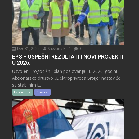
Dec 31, 2025
Snežana Bilić
0
EPS – USPEŠNI REZULTATI I NOVI PROJEKTI
U 2026.
Usvojen Trogodišnji plan poslovanja I u 2026. godini
Akcionarsko društvo „Elektroprivreda Srbije“ nastaviće
sa stabilnim i...
Ekonomija
Novosti