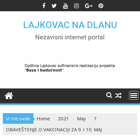
Skip
to
content
LAJKOVAC NA DLANU
Nezavisni internet portal
Vi ste ovde
Home
2021
May
7
OBAVEŠTENJE O VAKCINACIJI ZA 9. I 10. MAJ