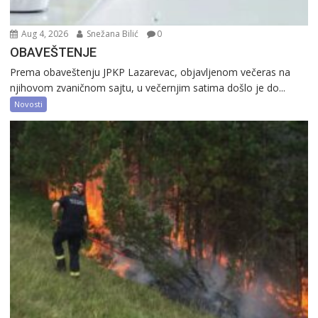
Aug 4, 2026
Snežana Bilić
0
OBAVEŠTENJE
Prema obaveštenju JPKP Lazarevac, objavljenom večeras na
njihovom zvaničnom sajtu, u večernjim satima došlo je do...
Novosti