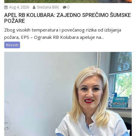
Aug 4, 2026
Snežana Bilić
0
APEL RB KOLUBARA: ZAJEDNO SPREČIMO ŠUMSKE
POŽARE
Zbog visokih temperatura i povećanog rizika od izbijanja
požara, EPS – Ogranak RB Kolubara apeluje na...
Novosti