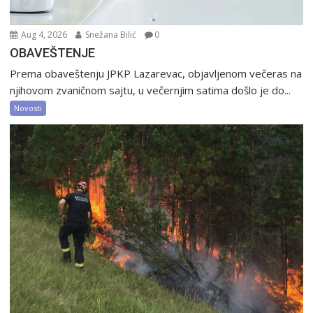
Aug 4, 2026
Snežana Bilić
0
OBAVEŠTENJE
Prema obaveštenju JPKP Lazarevac, objavljenom večeras na
njihovom zvaničnom sajtu, u večernjim satima došlo je do...
Novosti