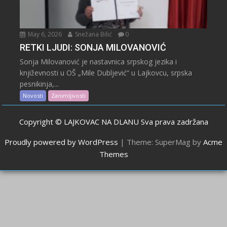
May 6, 2026
Snežana Bilić
0
RETKI LJUDI: SONJA MILOVANOVIĆ
Sonja Milovanović je nastavnica srpskog jezika i
književnosti u OŠ „Mile Dubljević“ u Lajkovcu, srpska
pesnikinja,...
Novosti
Zanimljivosti
Copyright © LAJKOVAC NA DLANU Sva prava zadržana
Proudly powered by WordPress
|
Theme: SuperMag by
Acme
Themes