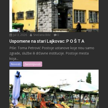
Jul 3, 2026
Snežana Bilić
0
Uspomene na stari Lajkovac: P O Š T A
Piše: Toma Petrović Postoje ustanove koje nisu samo
zgrade, službe ili državne institucije. Postoje mesta
koja...
Novosti
Zanimljivosti