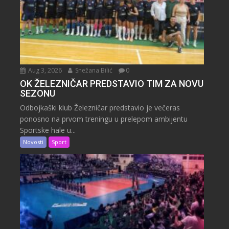
Aug 3, 2026
Snežana Bilić
0
OK ŽELEZNIČAR PREDSTAVIO TIM ZA NOVU
SEZONU
Odbojkaški klub Železničar predstavio je večeras
ponosno na prvom treningu u prelepom ambijentu
Sportske hale u...
Novosti
Sport