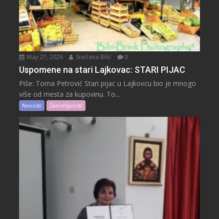
May 27, 2026
Snežana Bilić
0
Uspomene na stari Lajkovac: STARI PIJAC
Piše: Toma Petrović Stari pijac u Lajkovcu bio je mnogo
više od mesta za kupovinu. To...
Novosti
Zanimljivosti