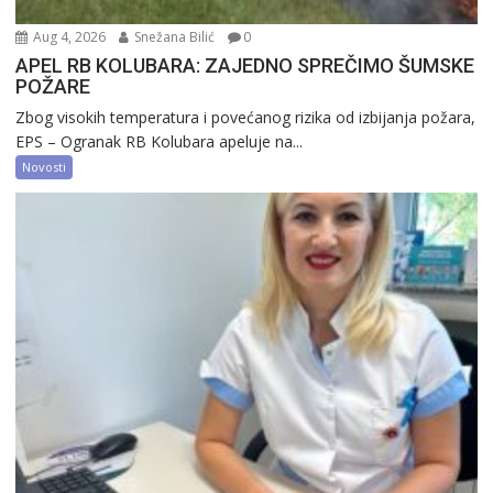
Aug 4, 2026
Snežana Bilić
0
APEL RB KOLUBARA: ZAJEDNO SPREČIMO ŠUMSKE
POŽARE
Zbog visokih temperatura i povećanog rizika od izbijanja požara,
EPS – Ogranak RB Kolubara apeluje na...
Novosti