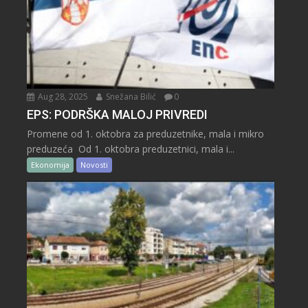
Aug 28, 2025
Snežana Bilić
0
EPS: PODRŠKA MALOJ PRIVREDI
Promene od 1. oktobra za preduzetnike, mala i mikro
preduzeća Od 1. oktobra preduzetnici, mala i...
Ekonomija
Novosti