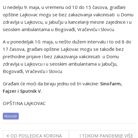
U nedelju 9. maja, u vremenu od 10 do 15 časova, građani
opštine Lajkovac mogu se bez zakazivanja vakcinisati u Domu
zdravlja u Lajkovcu, u Jabučju u kancelariji mesne zajednice i u
seoskim ambulantama u Bogovađi, Vračeviću i Slovcu.
A u ponedeljak 10. maja, u nešto dužem intervalu i to od 8 do
17 časova, građani opštine Lajkovac mogu se takođe bez
prethodne prijave i bez zakazivanja vakcinisati u Domu
zdravlja u Lajkovcu i u seoskim ambulantama u Jabučju,
Bogovađi, Vračeviću i Slovcu.
Građani će moći da biraju jednu od tri vakcine:
Sinofarm,
Fajzer i Sputnik V.
OPŠTINA LAJKOVAC
Novosti
Post
OD POSLEDICA KORONA
I TOKOM PANDEMIJE VIŠE