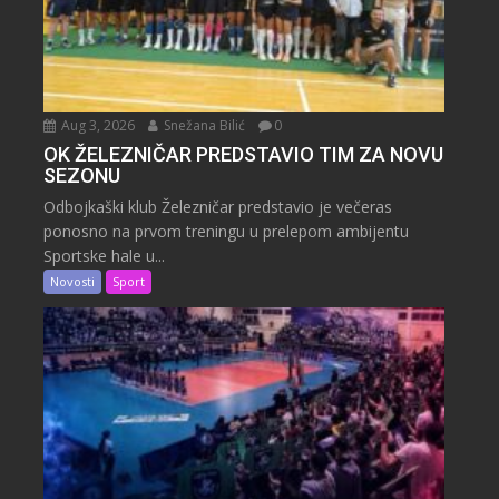
Aug 3, 2026
Snežana Bilić
0
OK ŽELEZNIČAR PREDSTAVIO TIM ZA NOVU
SEZONU
Odbojkaški klub Železničar predstavio je večeras
ponosno na prvom treningu u prelepom ambijentu
Sportske hale u...
Novosti
Sport