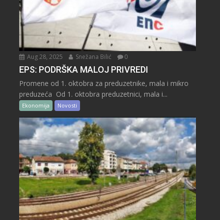
Aug 28, 2025
Snežana Bilić
0
EPS: PODRŠKA MALOJ PRIVREDI
Promene od 1. oktobra za preduzetnike, mala i mikro
preduzeća Od 1. oktobra preduzetnici, mala i...
Ekonomija
Novosti