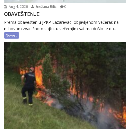
Aug 4, 2026
Snežana Bilić
0
OBAVEŠTENJE
Prema obaveštenju JPKP Lazarevac, objavljenom večeras na
njihovom zvaničnom sajtu, u večernjim satima došlo je do...
Novosti