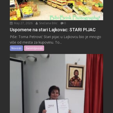
May 27, 2026
Snežana Bilić
0
Uspomene na stari Lajkovac: STARI PIJAC
Piše: Toma Petrović Stari pijac u Lajkovcu bio je mnogo
više od mesta za kupovinu. To...
Novosti
Zanimljivosti