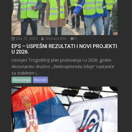
Dec 31, 2025
Snežana Bilić
0
EPS – USPEŠNI REZULTATI I NOVI PROJEKTI
U 2026.
Usvojen Trogodišnji plan poslovanja I u 2026. godini
Akcionarsko društvo „Elektroprivreda Srbije“ nastaviće
sa stabilnim i...
Ekonomija
Novosti