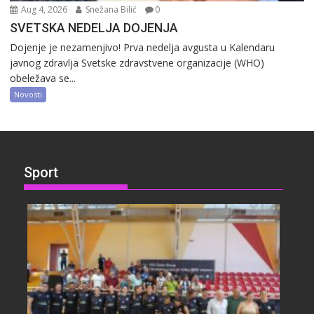
Aug 4, 2026
Snežana Bilić
0
SVETSKA NEDELJA DOJENJA
Dojenje je nezamenjivo! Prva nedelja avgusta u Kalendaru
javnog zdravlja Svetske zdravstvene organizacije (WHO)
obeležava se...
Novosti
Sport