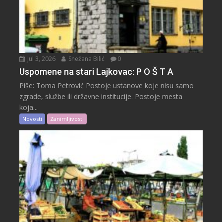
Jul 3, 2026
Snežana Bilić
0
Uspomene na stari Lajkovac: P O Š T A
Piše: Toma Petrović Postoje ustanove koje nisu samo
zgrade, službe ili državne institucije. Postoje mesta
koja...
Novosti
Zanimljivosti