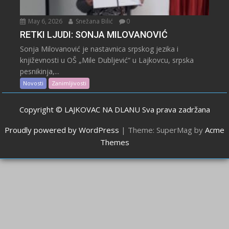
May 6, 2026
Snežana Bilić
0
RETKI LJUDI: SONJA MILOVANOVIĆ
Sonja Milovanović je nastavnica srpskog jezika i
književnosti u OŠ „Mile Dubljević“ u Lajkovcu, srpska
pesnikinja,...
Novosti
Zanimljivosti
Copyright © LAJKOVAC NA DLANU Sva prava zadržana
Proudly powered by WordPress
|
Theme: SuperMag by
Acme
Themes