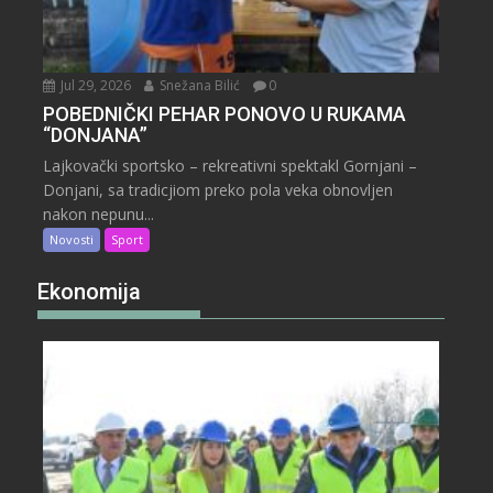
Jul 29, 2026
Snežana Bilić
0
POBEDNIČKI PEHAR PONOVO U RUKAMA
“DONJANA”
Lajkovački sportsko – rekreativni spektakl Gornjani –
Donjani, sa tradicjiom preko pola veka obnovljen
nakon nepunu...
Novosti
Sport
Ekonomija