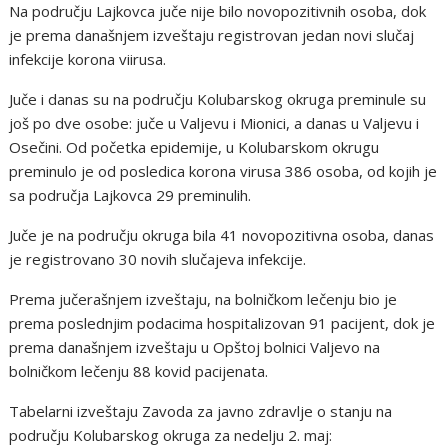
Na području Lajkovca juče nije bilo novopozitivnih osoba, dok
je prema današnjem izveštaju registrovan jedan novi slučaj
infekcije korona viirusa.
Juče i danas su na području Kolubarskog okruga preminule su
još po dve osobe: juče u Valjevu i Mionici, a danas u Valjevu i
Osečini. Od početka epidemije, u Kolubarskom okrugu
preminulo je od posledica korona virusa 386 osoba, od kojih je
sa područja Lajkovca 29 preminulih.
Juče je na području okruga bila 41 novopozitivna osoba, danas
je registrovano 30 novih slučajeva infekcije.
Prema jučerašnjem izveštaju, na bolničkom lečenju bio je
prema poslednjim podacima hospitalizovan 91 pacijent, dok je
prema današnjem izveštaju u Opštoj bolnici Valjevo na
bolničkom lečenju 88 kovid pacijenata.
Tabelarni izveštaju Zavoda za javno zdravlje o stanju na
području Kolubarskog okruga za nedelju 2. maj: