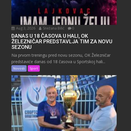
Aug 3, 2026
Snežana Bilić
0
DANAS U 18 ČASOVA U HALI, OK
ŽELEZNIČAR PREDSTAVLJA TIM ZA NOVU
SEZONU
Na prvom treningu pred novu sezonu, OK Železničar
predstaviće danas od 18 časova u Sportskoj hali...
Novosti
Sport