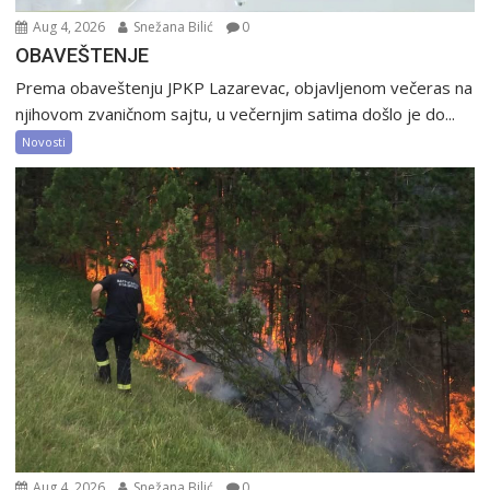
Aug 4, 2026
Snežana Bilić
0
OBAVEŠTENJE
Prema obaveštenju JPKP Lazarevac, objavljenom večeras na
njihovom zvaničnom sajtu, u večernjim satima došlo je do...
Novosti
Aug 4, 2026
Snežana Bilić
0