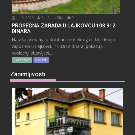
Jul 9, 2025
Snežana Bilić
0
PROSEČNA ZARADA U LAJKOVCU 103.912
DINARA
Najviša primanja u Kolubarskom okrugu i dalje imaju
zaposleni u Lajkovcu, 103.912 dinara, pokazuju
poslednji objavljeni...
Ekonomija
Novosti
Zanimljivosti