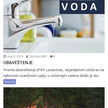
Aug 4, 2026
Snežana Bilić
0
OBAVEŠTENJE
Prema obaveštenju JPKP Lazarevac, objavljenom večeras na
njihovom zvaničnom sajtu, u večernjim satima došlo je do...
Novosti