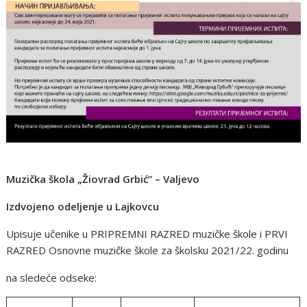
Muzička škola „Žiovrad Grbić” – Valjevo
Izdvojeno odeljenje u Lajkovcu
Upisuje učenike u PRIPREMNI RAZRED muzičke škole i PRVI
RAZRED Osnovne muzičke škole za školsku 2021/22. godinu
na sledeće odseke: