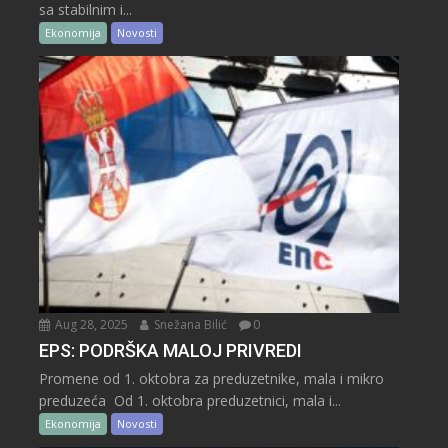
sa stabilnim i...
Ekonomija
Novosti
Aug 28, 2025
Snežana Bilić
0
EPS: PODRŠKA MALOJ PRIVREDI
Promene od 1. oktobra za preduzetnike, mala i mikro
preduzeća Od 1. oktobra preduzetnici, mala i...
Ekonomija
Novosti