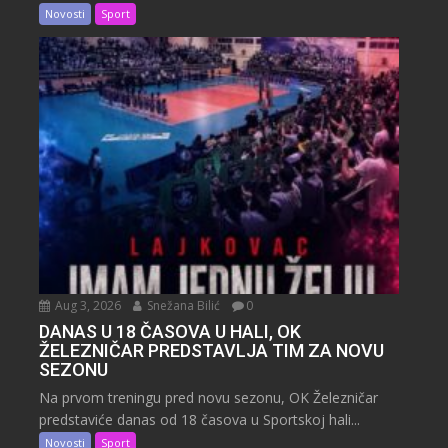
Novosti
Sport
Aug 3, 2026
Snežana Bilić
0
DANAS U 18 ČASOVA U HALI, OK
ŽELEZNIČAR PREDSTAVLJA TIM ZA NOVU
SEZONU
Na prvom treningu pred novu sezonu, OK Železničar
predstaviće danas od 18 časova u Sportskoj hali...
Novosti
Sport