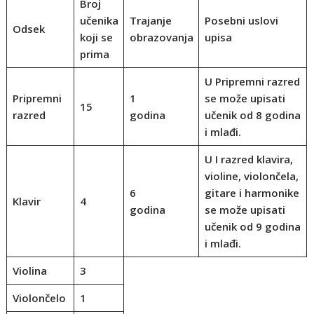
Broj
učenika
Trajanje
Posebni uslovi
Odsek
koji se
obrazovanja
upisa
prima
U Pripremni razred
Pripremni
1
se može upisati
15
razred
godina
učenik od 8 godina
i mlađi.
U I razred klavira,
violine, violončela,
6
gitare i harmonike
Klavir
4
godina
se može upisati
učenik od 9 godina
i mlađi.
Violina
3
Violončelo
1