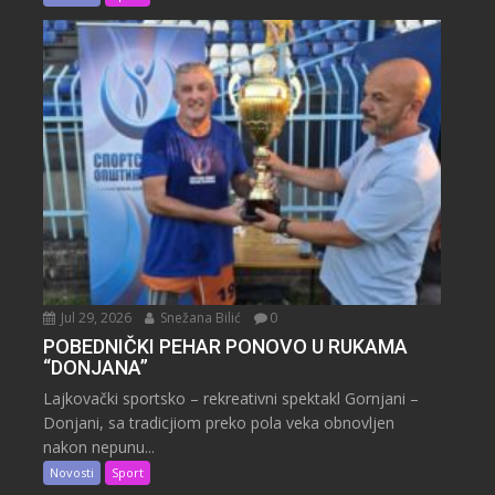
Jul 29, 2026
Snežana Bilić
0
POBEDNIČKI PEHAR PONOVO U RUKAMA
“DONJANA”
Lajkovački sportsko – rekreativni spektakl Gornjani –
Donjani, sa tradicjiom preko pola veka obnovljen
nakon nepunu...
Novosti
Sport