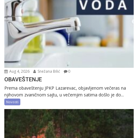
Aug 4, 2026
Snežana Bilić
0
OBAVEŠTENJE
Prema obaveštenju JPKP Lazarevac, objavljenom večeras na
njihovom zvaničnom sajtu, u večernjim satima došlo je do...
Novosti