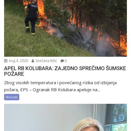
Aug 4, 2026
Snežana Bilić
0
APEL RB KOLUBARA: ZAJEDNO SPREČIMO ŠUMSKE
POŽARE
Zbog visokih temperatura i povećanog rizika od izbijanja
požara, EPS – Ogranak RB Kolubara apeluje na...
Novosti