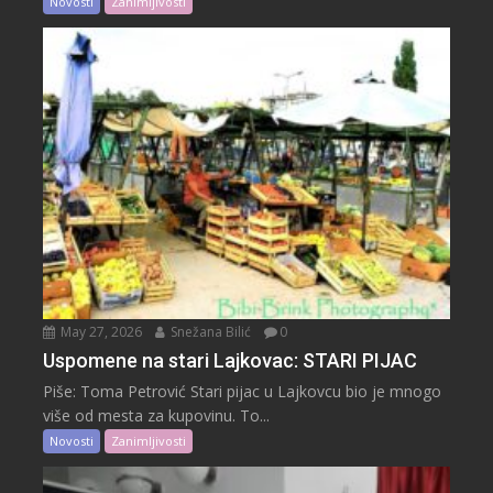
Novosti
Zanimljivosti
May 27, 2026
Snežana Bilić
0
Uspomene na stari Lajkovac: STARI PIJAC
Piše: Toma Petrović Stari pijac u Lajkovcu bio je mnogo
više od mesta za kupovinu. To...
Novosti
Zanimljivosti