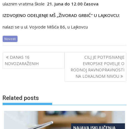
ulaznim vratima škole
21. juna do 12.00 časova
IZDVOJENO ODELJENJE MŠ „ŽIVORAD GRBIĆ” U LAJKOVCU:
nalazi se u ul. Vojvode Mišića 86, u Lajkovcu
Novosti
Post
DANAS 16
CILJ JE POTPISIVANJE
navigation
NOVOZARAŽENIH
EVROPSKE POVELJE O
RODNOJ RAVNOPRAVNOSTI
NA LOKALNOM NIVOU
Related posts