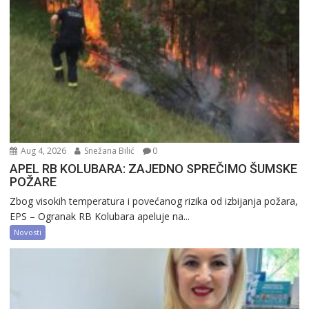
Aug 4, 2026
Snežana Bilić
0
APEL RB KOLUBARA: ZAJEDNO SPREČIMO ŠUMSKE
POŽARE
Zbog visokih temperatura i povećanog rizika od izbijanja požara,
EPS – Ogranak RB Kolubara apeluje na...
Novosti