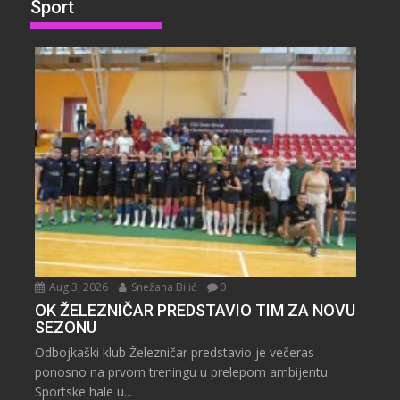
Sport
Aug 3, 2026
Snežana Bilić
0
OK ŽELEZNIČAR PREDSTAVIO TIM ZA NOVU
SEZONU
Odbojkaški klub Železničar predstavio je večeras
ponosno na prvom treningu u prelepom ambijentu
Sportske hale u...