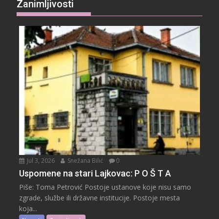
Zanimljivosti
Jul 3, 2026
Snežana Bilić
0
Uspomene na stari Lajkovac: P O Š T A
Piše: Toma Petrović Postoje ustanove koje nisu samo
zgrade, službe ili državne institucije. Postoje mesta
koja...