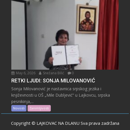
May 6, 2026
Snežana Bilić
0
RETKI LJUDI: SONJA MILOVANOVIĆ
Sonja Milovanović je nastavnica srpskog jezika i
književnosti u OŠ „Mile Dubljević“ u Lajkovcu, srpska
pesnikinja,...
Novosti
Zanimljivosti
Copyright © LAJKOVAC NA DLANU Sva prava zadržana