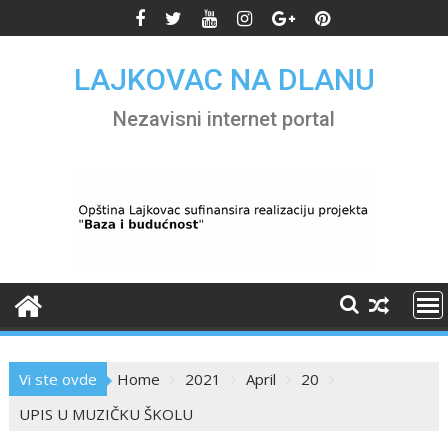
Skip
to
content
LAJKOVAC NA DLANU
Nezavisni internet portal
Vi ste ovde
Home
2021
April
20
UPIS U MUZIČKU ŠKOLU