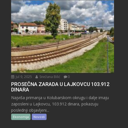
Jul 9, 2025
Snežana Bilić
0
PROSEČNA ZARADA U LAJKOVCU 103.912
DINARA
Najviša primanja u Kolubarskom okrugu i dalje imaju
zaposleni u Lajkovcu, 103.912 dinara, pokazuju
poslednji objavljeni...
Ekonomija
Novosti