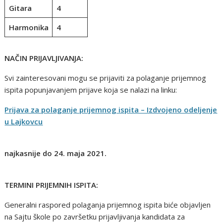
Gitara
4
Harmonika
4
NAČIN PRIJAVLJIVANJA:
Svi zainteresovani mogu se prijaviti za polaganje prijemnog
ispita popunjavanjem prijave koja se nalazi na linku:
Prijava za polaganje prijemnog ispita – Izdvojeno odeljenje
u Lajkovcu
najkasnije do 24. maja 2021.
TERMINI PRIJEMNIH ISPITA:
Generalni raspored polaganja prijemnog ispita biće objavljen
na Sajtu škole po završetku prijavljivanja kandidata za