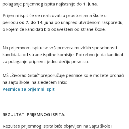
polaganje prijemnog ispita najkasnije do
1. juna.
Prijemni ispit će se realizovati u prostorijama škole u
periodu
od 7. do 14. juna
po unapred utvrđenom rasporedu,
o kojem će kandidati biti obavešteni od strane škole.
Na prijemnom ispitu se vrši provera muzičkih sposobnosti
kandidata od strane ispitne komisije. Potrebno je da kandidat
za polaganje pripremi jednu dečiju pesmicu.
MŠ „Živorad Grbić“ preporučuje pesmice koje možete pronaći
na sajtu škole, na sledećem linku:
Pesmice za prijemni ispit
REZULTATI PRIJEMNOG ISPITA:
Rezultati prijemnog ispita biće objavljeni na Sajtu škole i