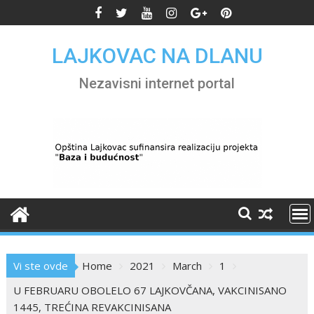
Skip
to
content
LAJKOVAC NA DLANU
Nezavisni internet portal
Vi ste ovde
Home
2021
March
1
U FEBRUARU OBOLELO 67 LAJKOVČANA, VAKCINISANO
1445, TREĆINA REVAKCINISANA