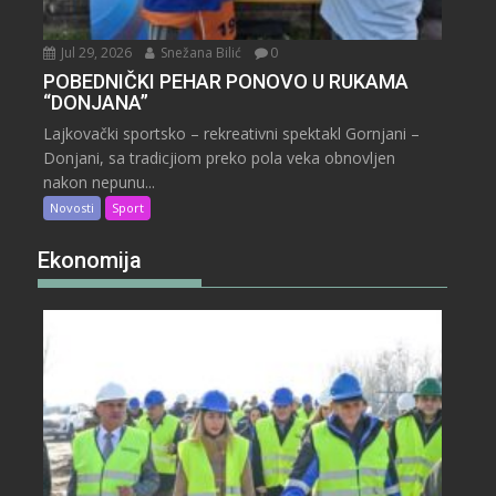
Jul 29, 2026
Snežana Bilić
0
POBEDNIČKI PEHAR PONOVO U RUKAMA
“DONJANA”
Lajkovački sportsko – rekreativni spektakl Gornjani –
Donjani, sa tradicjiom preko pola veka obnovljen
nakon nepunu...
Novosti
Sport
Ekonomija