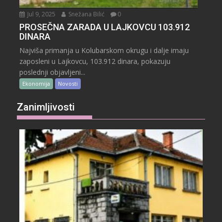
Jul 9, 2025
Snežana Bilić
0
PROSEČNA ZARADA U LAJKOVCU 103.912
DINARA
Najviša primanja u Kolubarskom okrugu i dalje imaju
zaposleni u Lajkovcu, 103.912 dinara, pokazuju
poslednji objavljeni...
Ekonomija
Novosti
Zanimljivosti