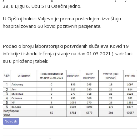
38, u Ljigu 6, Ubu 5 i u Osečini jedno.
U Opštoj bolnici Valjevo je prema poslednjem izveštaju
hospitalizovano 60 kovid pozitivnih pacijenata.
Podaci o broju laboratorijski potvrđenih slučajeva Kovid 19
infekcije i ishodu lečenja (stanje na dan 01.03.2021.) sadržani
su u priloženoj tabeli:
Novosti
Post