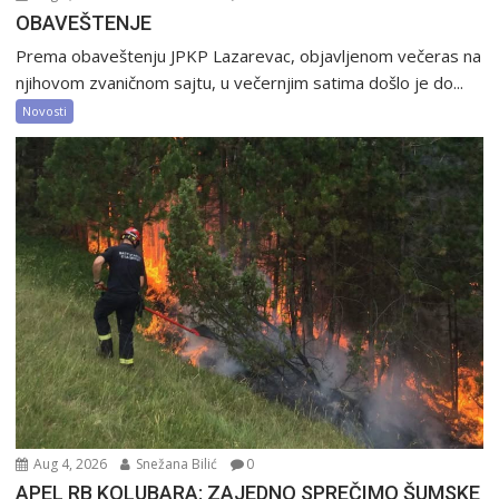
OBAVEŠTENJE
Prema obaveštenju JPKP Lazarevac, objavljenom večeras na
njihovom zvaničnom sajtu, u večernjim satima došlo je do...
Novosti
Aug 4, 2026
Snežana Bilić
0
APEL RB KOLUBARA: ZAJEDNO SPREČIMO ŠUMSKE