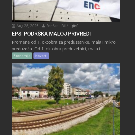
Aug 28, 2025
Snežana Bilić
0
EPS: PODRŠKA MALOJ PRIVREDI
Promene od 1. oktobra za preduzetnike, mala i mikro
preduzeća Od 1. oktobra preduzetnici, mala i...
Ekonomija
Novosti