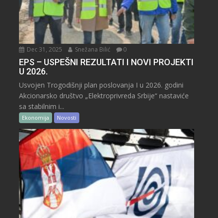
Dec 31, 2025
Snežana Bilić
0
EPS – USPEŠNI REZULTATI I NOVI PROJEKTI
U 2026.
Usvojen Trogodišnji plan poslovanja I u 2026. godini
Akcionarsko društvo „Elektroprivreda Srbije“ nastaviće
sa stabilnim i...
Ekonomija
Novosti