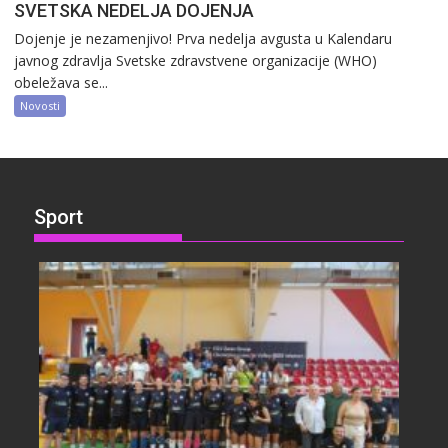
SVETSKA NEDELJA DOJENJA
Dojenje je nezamenjivo! Prva nedelja avgusta u Kalendaru
javnog zdravlja Svetske zdravstvene organizacije (WHO)
obeležava se...
Novosti
Sport