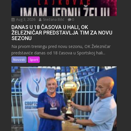
Aug 3, 2026
Snežana Bilić
0
DANAS U 18 ČASOVA U HALI, OK
ŽELEZNIČAR PREDSTAVLJA TIM ZA NOVU
SEZONU
Na prvom treningu pred novu sezonu, OK Železničar
predstaviće danas od 18 časova u Sportskoj hali...
Novosti
Sport