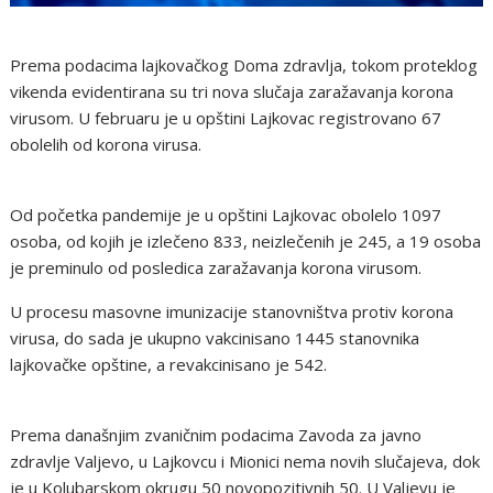
Prema podacima lajkovačkog Doma zdravlja, tokom proteklog
vikenda evidentirana su tri nova slučaja zaražavanja korona
virusom. U februaru je u opštini Lajkovac registrovano 67
obolelih od korona virusa.
Od početka pandemije je u opštini Lajkovac obolelo 1097
osoba, od kojih je izlečeno 833, neizlečenih je 245, a 19 osoba
je preminulo od posledica zaražavanja korona virusom.
U procesu masovne imunizacije stanovništva protiv korona
virusa, do sada je ukupno vakcinisano 1445 stanovnika
lajkovačke opštine, a revakcinisano je 542.
Prema današnjim zvaničnim podacima Zavoda za javno
zdravlje Valjevo, u Lajkovcu i Mionici nema novih slučajeva, dok
je u Kolubarskom okrugu 50 novopozitivnih 50. U Valjevu je