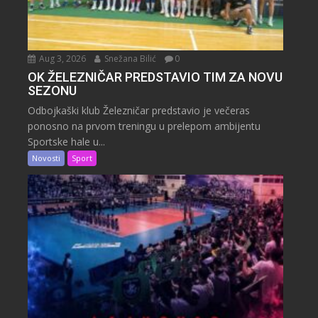
Aug 3, 2026
Snežana Bilić
0
OK ŽELEZNIČAR PREDSTAVIO TIM ZA NOVU
SEZONU
Odbojkaški klub Železničar predstavio je večeras
ponosno na prvom treningu u prelepom ambijentu
Sportske hale u...
Novosti
Sport