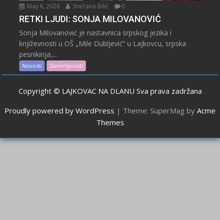
May 6, 2026
Snežana Bilić
0
RETKI LJUDI: SONJA MILOVANOVIĆ
Sonja Milovanović je nastavnica srpskog jezika i
književnosti u OŠ „Mile Dubljević“ u Lajkovcu, srpska
pesnikinja,...
Novosti
Zanimljivosti
Copyright © LAJKOVAC NA DLANU Sva prava zadržana
Proudly powered by WordPress
|
Theme: SuperMag by
Acme
Themes