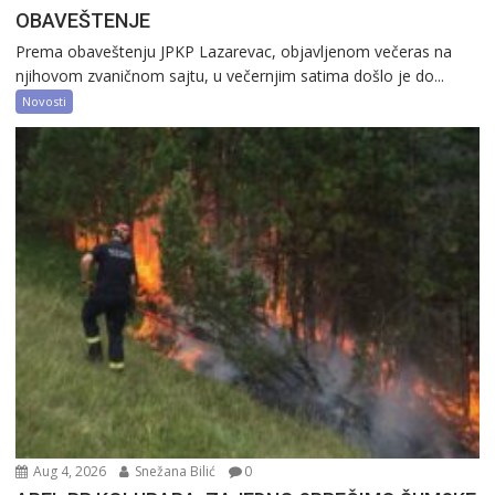
OBAVEŠTENJE
Prema obaveštenju JPKP Lazarevac, objavljenom večeras na
njihovom zvaničnom sajtu, u večernjim satima došlo je do...
Novosti
Aug 4, 2026
Snežana Bilić
0