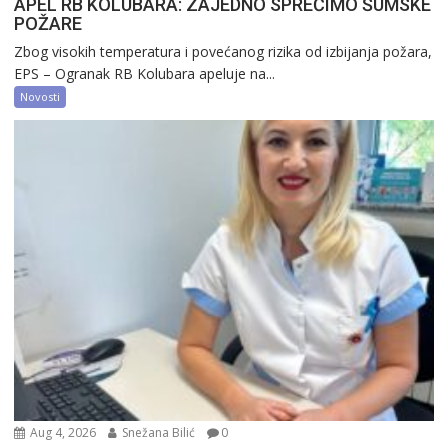
APEL RB KOLUBARA: ZAJEDNO SPREČIMO ŠUMSKE
POŽARE
Zbog visokih temperatura i povećanog rizika od izbijanja požara,
EPS – Ogranak RB Kolubara apeluje na...
Novosti
Aug 4, 2026
Snežana Bilić
0