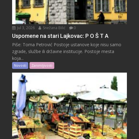
Jul 3, 2026
Snežana Bilić
0
Uspomene na stari Lajkovac: P O Š T A
Piše: Toma Petrović Postoje ustanove koje nisu samo
zgrade, službe ili državne institucije. Postoje mesta
koja...
Novosti
Zanimljivosti