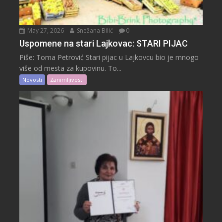
May 27, 2026
Snežana Bilić
0
Uspomene na stari Lajkovac: STARI PIJAC
Piše: Toma Petrović Stari pijac u Lajkovcu bio je mnogo
više od mesta za kupovinu. To...
Novosti
Zanimljivosti