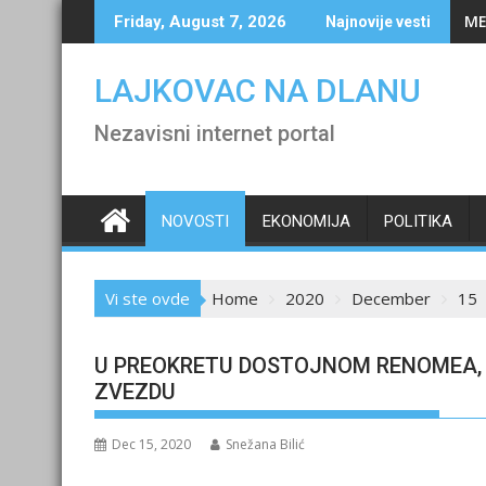
Skip
ME
Friday, August 7, 2026
Najnovije vesti
to
content
LAJKOVAC NA DLANU
Nezavisni internet portal
NOVOSTI
EKONOMIJA
POLITIKA
Vi ste ovde
Home
2020
December
15
U PREOKRETU DOSTOJNOM RENOMEA, 
ZVEZDU
Dec 15, 2020
Snežana Bilić