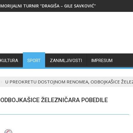
MORIJALNI TURNIR “DRAGIŠA – GILE SAVKOVIĆ”
KULTURA
SPORT
ZANIMLJIVOSTI
IMPRESUM
U PREOKRETU DOSTOJNOM RENOMEA, ODBOJKAŠICE ŽELEZ
ODBOJKAŠICE ŽELEZNIČARA POBEDILE