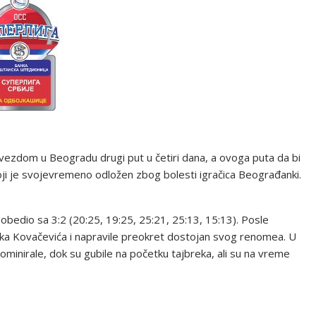
vezdom u Beogradu drugi put u četiri dana, a ovoga puta da bi
oji je svojevremeno odložen zbog bolesti igračica Beograđanki.
obedio sa 3:2 (20:25, 19:25, 25:21, 25:13, 15:13). Posle
nka Kovačevića i napravile preokret dostojan svog renomea. U
inirale, dok su gubile na početku tajbreka, ali su na vreme