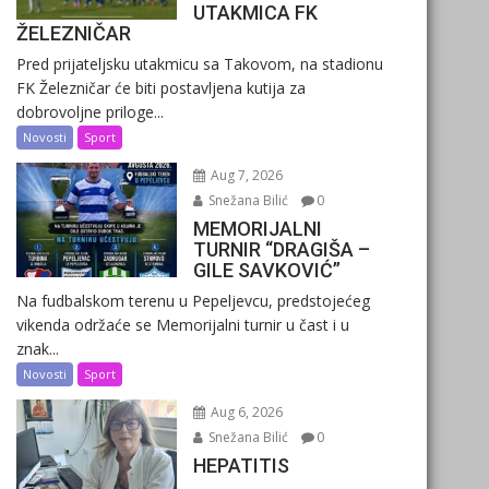
UTAKMICA FK
ŽELEZNIČAR
Pred prijateljsku utakmicu sa Takovom, na stadionu
FK Železničar će biti postavljena kutija za
dobrovoljne priloge...
Novosti
Sport
Aug 7, 2026
Snežana Bilić
0
MEMORIJALNI
TURNIR “DRAGIŠA –
GILE SAVKOVIĆ”
Na fudbalskom terenu u Pepeljevcu, predstojećeg
vikenda održaće se Memorijalni turnir u čast i u
znak...
Novosti
Sport
Aug 6, 2026
Snežana Bilić
0
HEPATITIS