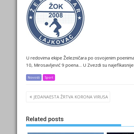
U redovima ekipe Železničara po osvojenim poenima bri
10, Mirosavljević 9 poena… U Zvezdi su najefikasnije 
Novosti
Sport
Post
JEDANAESTA ŽRTVA KORONA VIRUSA
navigation
Related posts