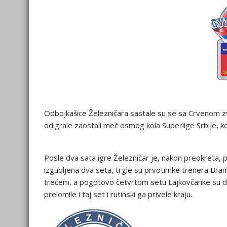
Odbojkašice Železničara sastale su se sa Crvenom z
odigrale zaostali meč osmog kola Superlige Srbije, k
Posle dva sata igre Železničar je, nakon preokreta, p
izgubljena dva seta, trgle su prvotimke trenera Bra
trećem, a pogotovo četvrtom setu Lajkovčanke su dom
prelomile i taj set i rutinski ga privele kraju.