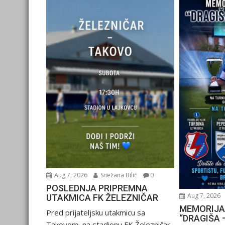
Aug 7, 2026
Snežana Bilić
0
POSLEDNJA PRIPREMNA
Aug 7, 2026
UTAKMICA FK ŽELEZNIČAR
MEMORIJA
Pred prijateljsku utakmicu sa
“DRAGIŠA 
Takovom, na stadionu FK Železničar