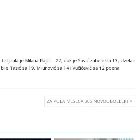
ljirala je Milana Rajlić – 27, dok je Savić zabeležila 13, Uzelac
bile Tasić sa 19, Milunović sa 14 i Vučićević sa 12 poena.
ZA POLA MESECA 305 NOVOOBOLELIH