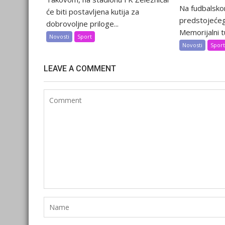
Na fudbalsko
će biti postavljena kutija za
predstojećeg
dobrovoljne priloge...
Memorijalni tu
Novosti
Sport
Novosti
Spor
LEAVE A COMMENT