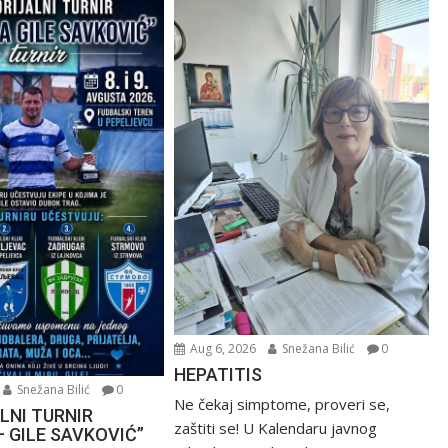
Aug 6, 2026
Snežana Bilić
0
HEPATITIS
Snežana Bilić
0
Ne čekaj simptome, proveri se,
LNI TURNIR
zaštiti se! U Kalendaru javnog
– GILE SAVKOVIĆ”