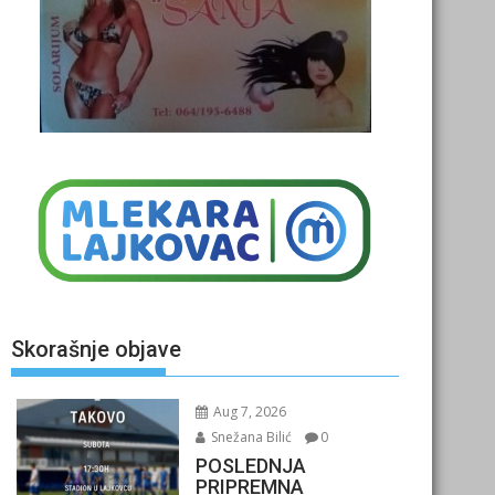
Skorašnje objave
Aug 7, 2026
Snežana Bilić
0
POSLEDNJA
PRIPREMNA