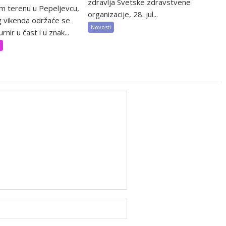
zdravlja Svetske zdravstvene
m terenu u Pepeljevcu,
organizacije, 28. jul...
 vikenda održaće se
Novosti
rnir u čast i u znak...
t