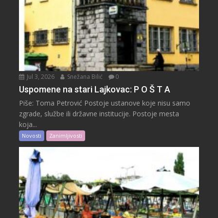
Jul 3, 2026
Snežana Bilić
0
Uspomene na stari Lajkovac: P O Š T A
Piše: Toma Petrović Postoje ustanove koje nisu samo
zgrade, službe ili državne institucije. Postoje mesta
koja...
Novosti
Zanimljivosti