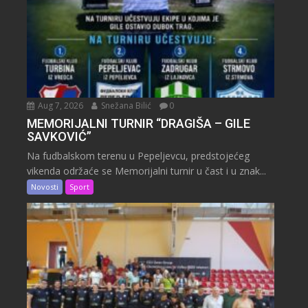
Aug 7, 2026
Snežana Bilić
0
MEMORIJALNI TURNIR “DRAGIŠA – GILE
SAVKOVIĆ”
Na fudbalskom terenu u Pepeljevcu, predstojećeg
vikenda održaće se Memorijalni turnir u čast i u znak...
Novosti
Sport