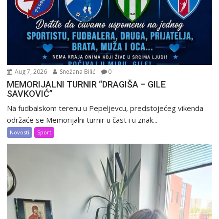
Aug 7, 2026
Snežana Bilić
0
MEMORIJALNI TURNIR “DRAGIŠA – GILE
SAVKOVIĆ”
Na fudbalskom terenu u Pepeljevcu, predstojećeg vikenda
održaće se Memorijalni turnir u čast i u znak...
Novosti
Sport