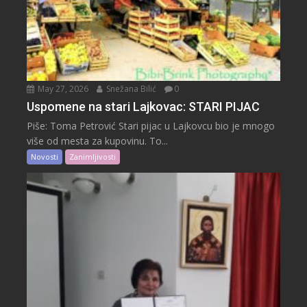
May 27, 2026
Snežana Bilić
0
Uspomene na stari Lajkovac: STARI PIJAC
Piše: Toma Petrović Stari pijac u Lajkovcu bio je mnogo
više od mesta za kupovinu. To...
Novosti
Zanimljivosti