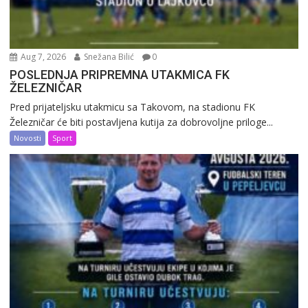
Aug 7, 2026
Snežana Bilić
0
POSLEDNJA PRIPREMNA UTAKMICA FK
ŽELEZNIČAR
Pred prijateljsku utakmicu sa Takovom, na stadionu FK
Železničar će biti postavljena kutija za dobrovoljne priloge...
Novosti
Sport