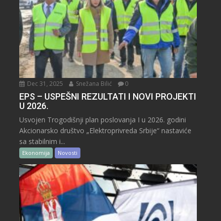
Dec 31, 2025
Snežana Bilić
0
EPS – USPEŠNI REZULTATI I NOVI PROJEKTI
U 2026.
Usvojen Trogodišnji plan poslovanja I u 2026. godini
Akcionarsko društvo „Elektroprivreda Srbije“ nastaviće
sa stabilnim i...
Ekonomija
Novosti