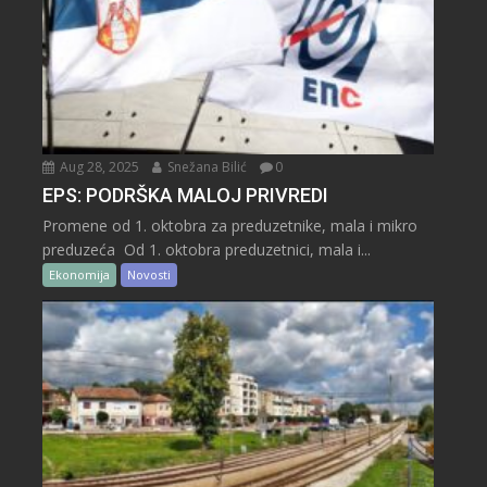
Aug 28, 2025
Snežana Bilić
0
EPS: PODRŠKA MALOJ PRIVREDI
Promene od 1. oktobra za preduzetnike, mala i mikro
preduzeća Od 1. oktobra preduzetnici, mala i...
Ekonomija
Novosti