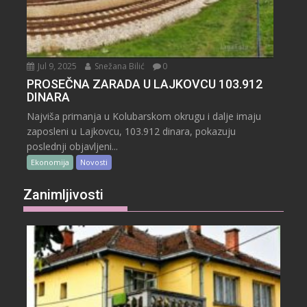
Jul 9, 2025
Snežana Bilić
0
PROSEČNA ZARADA U LAJKOVCU 103.912
DINARA
Najviša primanja u Kolubarskom okrugu i dalje imaju
zaposleni u Lajkovcu, 103.912 dinara, pokazuju
poslednji objavljeni...
Ekonomija
Novosti
Zanimljivosti