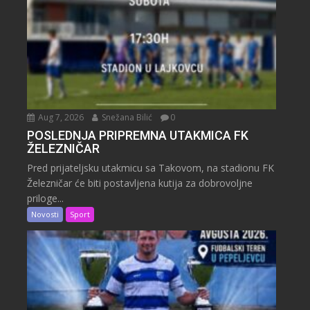
Aug 7, 2026
Snežana Bilić
0
POSLEDNJA PRIPREMNA UTAKMICA FK
ŽELEZNIČAR
Pred prijateljsku utakmicu sa Takovom, na stadionu FK
Železničar će biti postavljena kutija za dobrovoljne
priloge...
Novosti
Sport