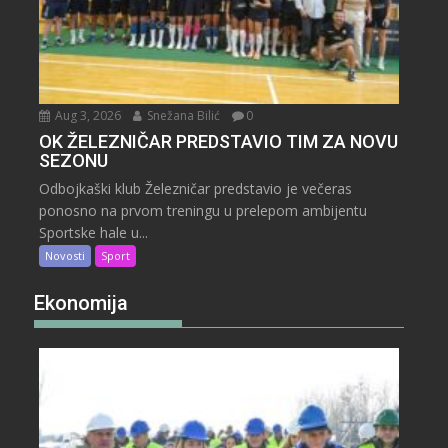
Aug 3, 2026
Snežana Bilić
0
OK ŽELEZNIČAR PREDSTAVIO TIM ZA NOVU
SEZONU
Odbojkaški klub Železničar predstavio je večeras
ponosno na prvom treningu u prelepom ambijentu
Sportske hale u...
Novosti
Sport
Ekonomija