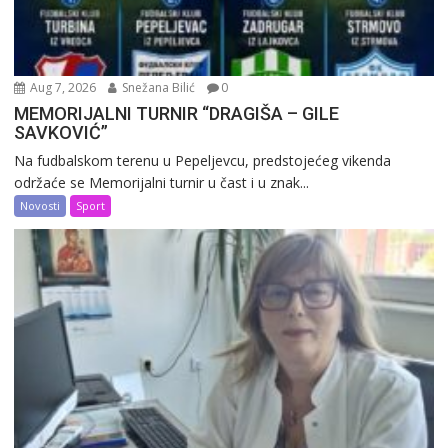
Aug 7, 2026
Snežana Bilić
0
MEMORIJALNI TURNIR “DRAGIŠA – GILE
SAVKOVIĆ”
Na fudbalskom terenu u Pepeljevcu, predstojećeg vikenda
održaće se Memorijalni turnir u čast i u znak...
Novosti
Sport