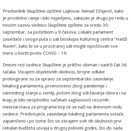
Predsednik Skupštine opštine Lajkovac Nenad Džajević, kako
je prvobitno ranije i bilo najavljeno, zakazao je drugu po redu u
novom sazivu sednicu Skupštine opštine za sredu 30.
septembar, sa početkom u 9 časova. Lokalni parlament
zasedaće i ovoga puta u sali bioskopa Kulturnog centra “Hadži
Ruvim”, kako bi se u prostranoj sali mogle ispoštovati sve
mere u borbi protiv COVID – 19.
Dnevni red sednice Skupštine je prilično obiman i sadrži čak 36
tačaka. Sticajem objektivnih okolnosi, brojne odluke
prolongirane su za upravo za septembarsko zasedanje
lokalnog parlamenta, prvenstveno zbog pandemije i
vanrednog stanja u zemlji, potom zbog održavanja izbora i na
kraju je bilo neophodno sačekati saglasnosti resornih
ministarstava za programe koji će se nači na dnevnom redu
sednice. Predstojeće zasedanje lokalnog parlamenta ostaće
zapamčeno i po tome što se sticajem svih tih okolnosti prvi
rebalan budžeta usvaja u drugoj polovini godini, što do sada