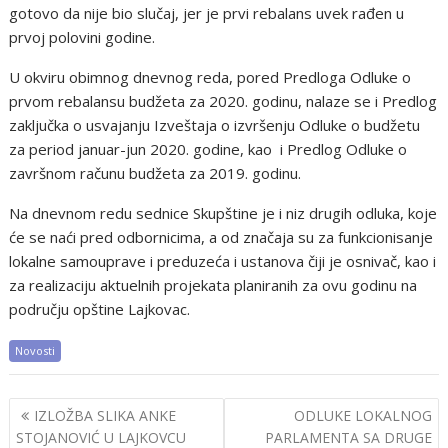
gotovo da nije bio slučaj, jer je prvi rebalans uvek rađen u
prvoj polovini godine.
U okviru obimnog dnevnog reda, pored Predloga Odluke o
prvom rebalansu budžeta za 2020. godinu, nalaze se i Predlog
zaključka o usvajanju Izveštaja o izvršenju Odluke o budžetu
za period januar-jun 2020. godine, kao i Predlog Odluke o
završnom računu budžeta za 2019. godinu.
Na dnevnom redu sednice Skupštine je i niz drugih odluka, koje
će se naći pred odbornicima, a od značaja su za funkcionisanje
lokalne samouprave i preduzeća i ustanova čiji je osnivač, kao i
za realizaciju aktuelnih projekata planiranih za ovu godinu na
području opštine Lajkovac.
Novosti
Post
IZLOŽBA SLIKA ANKE
ODLUKE LOKALNOG
navigation
STOJANOVIĆ U LAJKOVCU
PARLAMENTA SA DRUGE