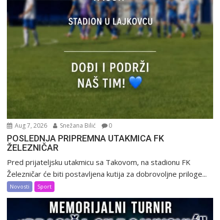
Aug 7, 2026
Snežana Bilić
0
POSLEDNJA PRIPREMNA UTAKMICA FK
ŽELEZNIČAR
Pred prijateljsku utakmicu sa Takovom, na stadionu FK
Železničar će biti postavljena kutija za dobrovoljne priloge...
Novosti
Sport