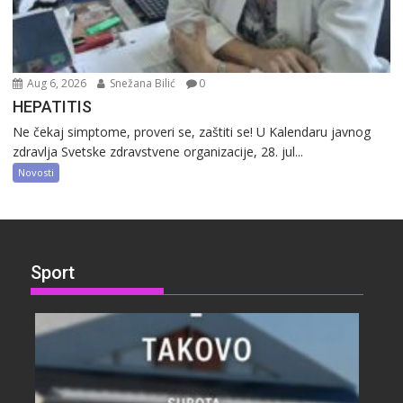
Aug 6, 2026
Snežana Bilić
0
HEPATITIS
Ne čekaj simptome, proveri se, zaštiti se! U Kalendaru javnog
zdravlja Svetske zdravstvene organizacije, 28. jul...
Novosti
Sport