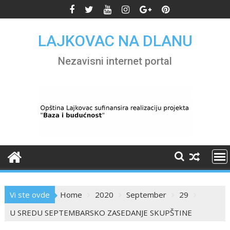
Skip
to
content
LAJKOVAC NA DLANU
Nezavisni internet portal
Vi ste ovde
Home
2020
September
29
U SREDU SEPTEMBARSKO ZASEDANJE SKUPŠTINE