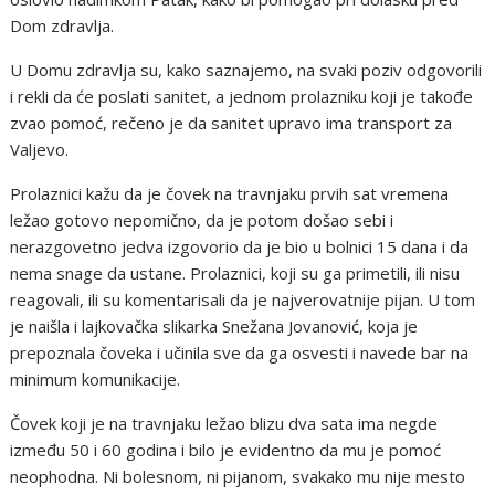
Dom zdravlja.
U Domu zdravlja su, kako saznajemo, na svaki poziv odgovorili
i rekli da će poslati sanitet, a jednom prolazniku koji je takođe
zvao pomoć, rečeno je da sanitet upravo ima transport za
Valjevo.
Prolaznici kažu da je čovek na travnjaku prvih sat vremena
ležao gotovo nepomično, da je potom došao sebi i
nerazgovetno jedva izgovorio da je bio u bolnici 15 dana i da
nema snage da ustane. Prolaznici, koji su ga primetili, ili nisu
reagovali, ili su komentarisali da je najverovatnije pijan. U tom
je naišla i lajkovačka slikarka Snežana Jovanović, koja je
prepoznala čoveka i učinila sve da ga osvesti i navede bar na
minimum komunikacije.
Čovek koji je na travnjaku ležao blizu dva sata ima negde
između 50 i 60 godina i bilo je evidentno da mu je pomoć
neophodna. Ni bolesnom, ni pijanom, svakako mu nije mesto