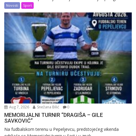
Novosti
Sport
Aug 7, 2026
Snežana Bilić
0
MEMORIJALNI TURNIR “DRAGIŠA – GILE
SAVKOVIĆ”
Na fudbalskom terenu u Pepeljevcu, predstojećeg vikenda
održaće se Memorijalni turnir u čast i u znak...