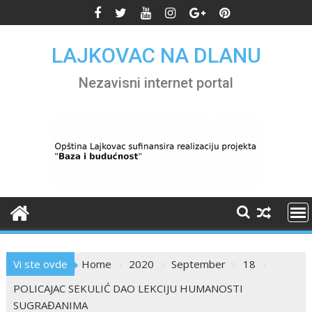
Skip
to
content
LAJKOVAC NA DLANU
Nezavisni internet portal
Vi ste ovde
Home
2020
September
18
POLICAJAC SEKULIĆ DAO LEKCIJU HUMANOSTI
SUGRAĐANIMA