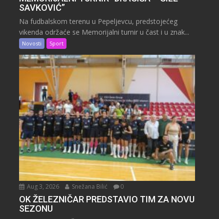
SAVKOVIĆ”
Na fudbalskom terenu u Pepeljevcu, predstojećeg
vikenda održaće se Memorijalni turnir u čast i u znak...
Novosti
Sport
Aug 3, 2026
Snežana Bilić
0
OK ŽELEZNIČAR PREDSTAVIO TIM ZA NOVU
SEZONU