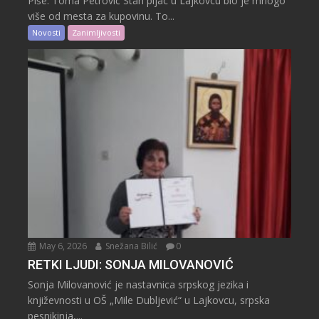
Piše: Toma Petrović Stari pijac u Lajkovcu bio je mnogo
više od mesta za kupovinu. To...
Novosti
Zanimljivosti
May 6, 2026
Snežana Bilić
0
RETKI LJUDI: SONJA MILOVANOVIĆ
Sonja Milovanović je nastavnica srpskog jezika i
književnosti u OŠ „Mile Dubljević“ u Lajkovcu, srpska
pesnikinja,...