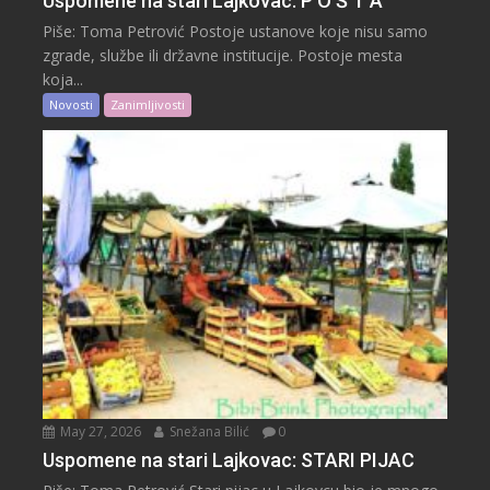
Uspomene na stari Lajkovac: P O Š T A
Piše: Toma Petrović Postoje ustanove koje nisu samo
zgrade, službe ili državne institucije. Postoje mesta
koja...
Novosti
Zanimljivosti
May 27, 2026
Snežana Bilić
0
Uspomene na stari Lajkovac: STARI PIJAC