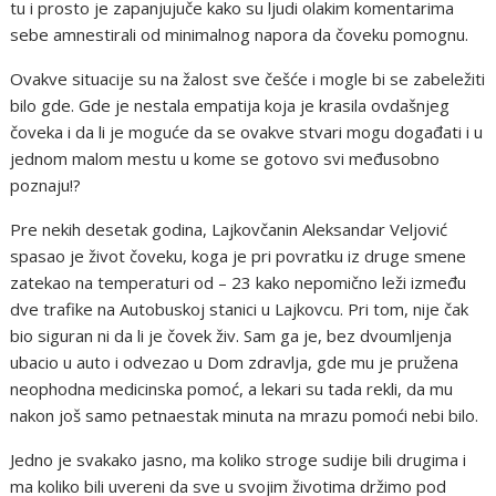
tu i prosto je zapanjujuče kako su ljudi olakim komentarima
sebe amnestirali od minimalnog napora da čoveku pomognu.
Ovakve situacije su na žalost sve češće i mogle bi se zabeležiti
bilo gde. Gde je nestala empatija koja je krasila ovdašnjeg
čoveka i da li je moguće da se ovakve stvari mogu događati i u
jednom malom mestu u kome se gotovo svi međusobno
poznaju!?
Pre nekih desetak godina, Lajkovčanin Aleksandar Veljović
spasao je život čoveku, koga je pri povratku iz druge smene
zatekao na temperaturi od – 23 kako nepomično leži između
dve trafike na Autobuskoj stanici u Lajkovcu. Pri tom, nije čak
bio siguran ni da li je čovek živ. Sam ga je, bez dvoumljenja
ubacio u auto i odvezao u Dom zdravlja, gde mu je pružena
neophodna medicinska pomoć, a lekari su tada rekli, da mu
nakon još samo petnaestak minuta na mrazu pomoći nebi bilo.
Jedno je svakako jasno, ma koliko stroge sudije bili drugima i
ma koliko bili uvereni da sve u svojim životima držimo pod