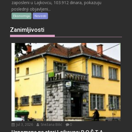
zaposleni u Lajkovcu, 103.912 dinara, pokazuju
poslednji objavljeni...
Ekonomija
Novosti
Zanimljivosti
Jul 3, 2026
Snežana Bilić
0