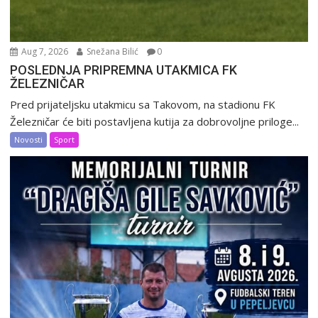
Aug 7, 2026
Snežana Bilić
0
POSLEDNJA PRIPREMNA UTAKMICA FK
ŽELEZNIČAR
Pred prijateljsku utakmicu sa Takovom, na stadionu FK
Železničar će biti postavljena kutija za dobrovoljne priloge...
Novosti
Sport