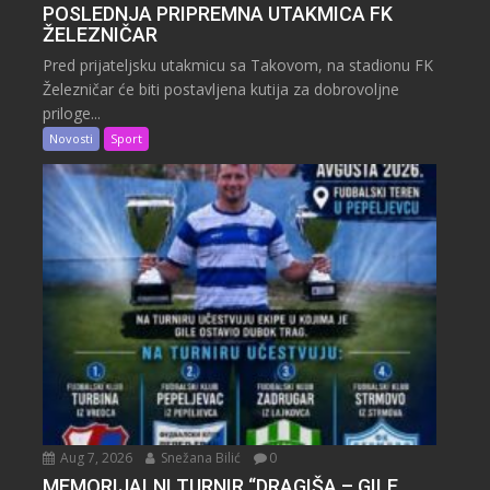
POSLEDNJA PRIPREMNA UTAKMICA FK
ŽELEZNIČAR
Pred prijateljsku utakmicu sa Takovom, na stadionu FK
Železničar će biti postavljena kutija za dobrovoljne
priloge...
Novosti
Sport
Aug 7, 2026
Snežana Bilić
0
MEMORIJALNI TURNIR “DRAGIŠA – GILE