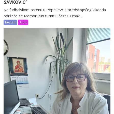
SAVKOVIĆ”
Na fudbalskom terenu u Pepeljevcu, predstojećeg vikenda
održaće se Memorijalni turnir u čast i u znak...
Novosti
Sport