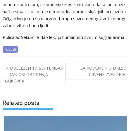
punom kontrolom, nikome nije zagarantovano da se ne može
naći u situaciji da mu je neophodna pomoć slučajnih prolaznika.
Očigledno je da su u brzom tempu savremenog života mnogi
zaboravili da budu ljudi.
Policajac Sekulić je dao lekciju humanosti svojim sugrađanima.
Novosti
Post
OBELEŽEN 17. SEPTEMBAR
LAJKOVČANIN U DRESU
navigation
– DAN OSLOBOĐENJA
CRVENE ZVEZDE
LAJKOVCA
Related posts