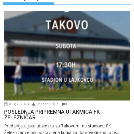
Aug 7, 2026
Snežana Bilić
0
POSLEDNJA PRIPREMNA UTAKMICA FK
ŽELEZNIČAR
Pred prijateljsku utakmicu sa Takovom, na stadionu FK
Železničar će biti postavljena kutija za dobrovoljne priloge...