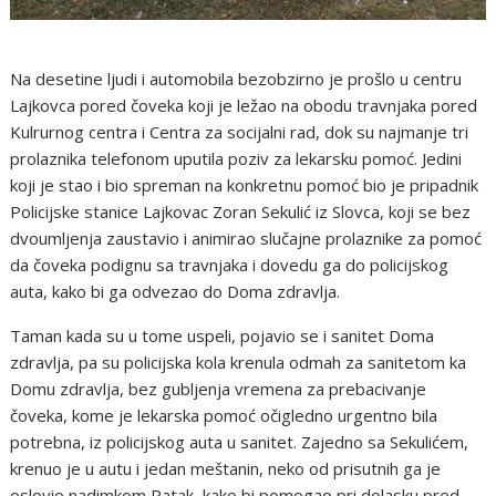
Na desetine ljudi i automobila bezobzirno je prošlo u centru
Lajkovca pored čoveka koji je ležao na obodu travnjaka pored
Kulrurnog centra i Centra za socijalni rad, dok su najmanje tri
prolaznika telefonom uputila poziv za lekarsku pomoć. Jedini
koji je stao i bio spreman na konkretnu pomoć bio je pripadnik
Policijske stanice Lajkovac Zoran Sekulić iz Slovca, koji se bez
dvoumljenja zaustavio i animirao slučajne prolaznike za pomoć
da čoveka podignu sa travnjaka i dovedu ga do policijskog
auta, kako bi ga odvezao do Doma zdravlja.
Taman kada su u tome uspeli, pojavio se i sanitet Doma
zdravlja, pa su policijska kola krenula odmah za sanitetom ka
Domu zdravlja, bez gubljenja vremena za prebacivanje
čoveka, kome je lekarska pomoć očigledno urgentno bila
potrebna, iz policijskog auta u sanitet. Zajedno sa Sekulićem,
krenuo je u autu i jedan meštanin, neko od prisutnih ga je
oslovio nadimkom Patak, kako bi pomogao pri dolasku pred