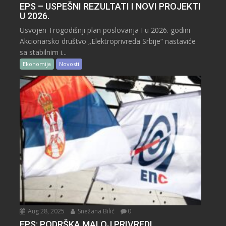
EPS – USPEŠNI REZULTATI I NOVI PROJEKTI
U 2026.
Usvojen Trogodišnji plan poslovanja I u 2026. godini
Akcionarsko društvo „Elektroprivreda Srbije“ nastaviće
sa stabilnim i...
Ekonomija
Novosti
Aug 28, 2025
Snežana Bilić
0
EPS: PODRŠKA MALOJ PRIVREDI