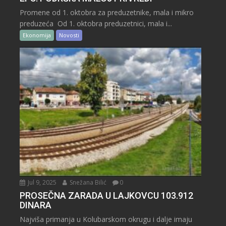
Promene od 1. oktobra za preduzetnike, mala i mikro
preduzeća Od 1. oktobra preduzetnici, mala i...
Ekonomija
Novosti
Jul 9, 2025
Snežana Bilić
0
PROSEČNA ZARADA U LAJKOVCU 103.912
DINARA
Najviša primanja u Kolubarskom okrugu i dalje imaju