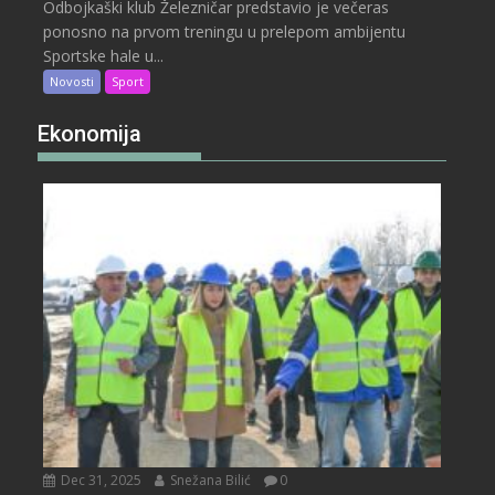
Odbojkaški klub Železničar predstavio je večeras
ponosno na prvom treningu u prelepom ambijentu
Sportske hale u...
Novosti
Sport
Ekonomija
Dec 31, 2025
Snežana Bilić
0