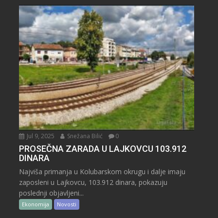
Jul 9, 2025
Snežana Bilić
0
PROSEČNA ZARADA U LAJKOVCU 103.912
DINARA
Najviša primanja u Kolubarskom okrugu i dalje imaju
zaposleni u Lajkovcu, 103.912 dinara, pokazuju
poslednji objavljeni...
Ekonomija
Novosti