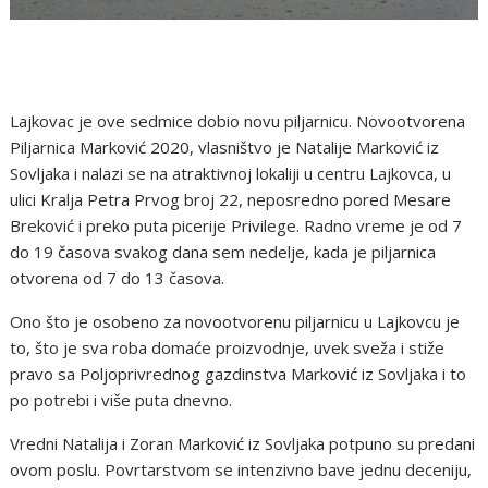
Lajkovac je ove sedmice dobio novu piljarnicu. Novootvorena
Piljarnica Marković 2020, vlasništvo je Natalije Marković iz
Sovljaka i nalazi se na atraktivnoj lokaliji u centru Lajkovca, u
ulici Kralja Petra Prvog broj 22, neposredno pored Mesare
Breković i preko puta picerije Privilege. Radno vreme je od 7
do 19 časova svakog dana sem nedelje, kada je piljarnica
otvorena od 7 do 13 časova.
Ono što je osobeno za novootvorenu piljarnicu u Lajkovcu je
to, što je sva roba domaće proizvodnje, uvek sveža i stiže
pravo sa Poljoprivrednog gazdinstva Marković iz Sovljaka i to
po potrebi i više puta dnevno.
Vredni Natalija i Zoran Marković iz Sovljaka potpuno su predani
ovom poslu. Povrtarstvom se intenzivno bave jednu deceniju,