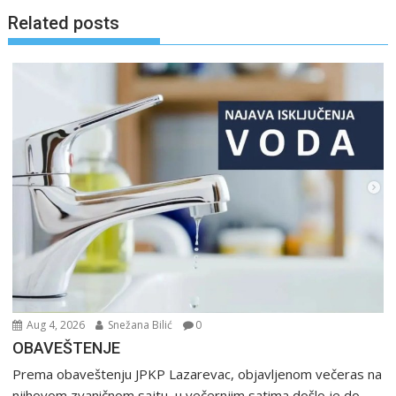
Related posts
Aug 4, 2026
Snežana Bilić
0
OBAVEŠTENJE
Prema obaveštenju JPKP Lazarevac, objavljenom večeras na
njihovom zvaničnom sajtu, u večernjim satima došlo je do...