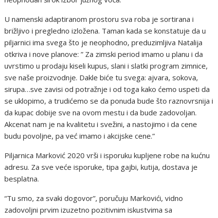
U namenski adaptiranom prostoru sva roba je sortirana i
brižljivo i pregledno izložena. Taman kada se konstatuje da u
piljarnici ima svega što je neophodno, preduzimljiva Natalija
otkriva i nove planove: ” Za zimski period imamo u planu i da
uvrstimo u prodaju kiseli kupus, slani i slatki program zimnice,
sve naše proizvodnje. Dakle biće tu svega: ajvara, sokova,
sirupa…sve zavisi od potražnje i od toga kako ćemo uspeti da
se uklopimo, a trudićemo se da ponuda bude što raznovrsnija i
da kupac dobije sve na ovom mestu i da bude zadovoljan.
Akcenat nam je na kvalitetu i svežini, a nastojimo i da cene
budu povoljne, pa već imamo i akcijske cene.”
Piljarnica Marković 2020 vrši i isporuku kupljene robe na kućnu
adresu. Za sve veće isporuke, tipa gajbi, kutija, dostava je
besplatna.
“Tu smo, za svaki dogovor”, poručuju Markovići, vidno
zadovoljni prvim izuzetno pozitivnim iskustvima sa