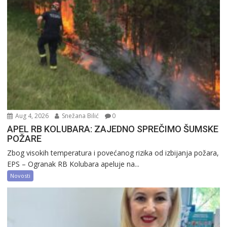
Aug 4, 2026
Snežana Bilić
0
APEL RB KOLUBARA: ZAJEDNO SPREČIMO ŠUMSKE
POŽARE
Zbog visokih temperatura i povećanog rizika od izbijanja požara,
EPS – Ogranak RB Kolubara apeluje na...
Novosti