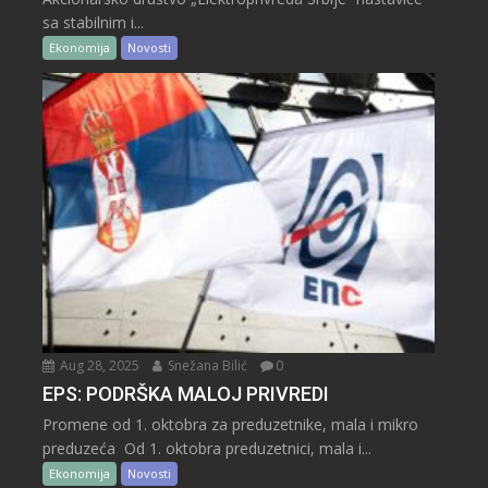
sa stabilnim i...
Ekonomija
Novosti
Aug 28, 2025
Snežana Bilić
0
EPS: PODRŠKA MALOJ PRIVREDI
Promene od 1. oktobra za preduzetnike, mala i mikro
preduzeća Od 1. oktobra preduzetnici, mala i...
Ekonomija
Novosti