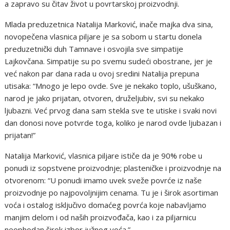
a zapravo su čitav život u povrtarskoj proizvodnji.
Mlada preduzetnica Natalija Marković, inače majka dva sina,
novopečena vlasnica piljare je sa sobom u startu donela
preduzetnički duh Tamnave i osvojila sve simpatije
Lajkovčana. Simpatije su po svemu sudeći obostrane, jer je
već nakon par dana rada u ovoj sredini Natalija prepuna
utisaka: “Mnogo je lepo ovde. Sve je nekako toplo, ušuškano,
narod je jako prijatan, otvoren, druželjubiv, svi su nekako
ljubazni. Već prvog dana sam stekla sve te utiske i svaki novi
dan donosi nove potvrde toga, koliko je narod ovde ljubazan i
prijatan!”
Natalija Marković, vlasnica piljare ističe da je 90% robe u
ponudi iz sopstvene proizvodnje; plasteničke i proizvodnje na
otvorenom: “U ponudi imamo uvek sveže povrće iz naše
proizvodnje po najpovoljnijim cenama. Tu je i širok asortiman
voća i ostalog isključivo domaćeg povrća koje nabavljamo
manjim delom i od naših proizvođača, kao i za piljarnicu
neophodan širok izbor južnog voća.”