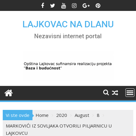
Skip
to
content
LAJKOVAC NA DLANU
Nezavisni internet portal
Vi ste ovde
Home
2020
August
8
MARKOVIĆI IZ SOVLJAKA OTVORILI PILJARNICU U
LAJKOVCU