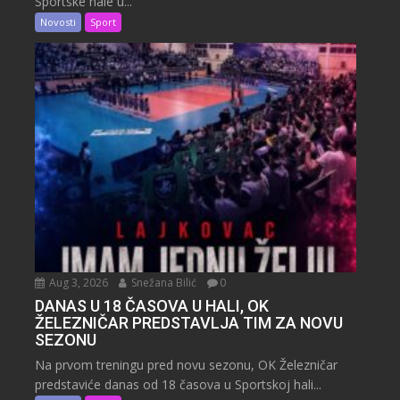
Sportske hale u...
Novosti
Sport
Aug 3, 2026
Snežana Bilić
0
DANAS U 18 ČASOVA U HALI, OK
ŽELEZNIČAR PREDSTAVLJA TIM ZA NOVU
SEZONU
Na prvom treningu pred novu sezonu, OK Železničar
predstaviće danas od 18 časova u Sportskoj hali...