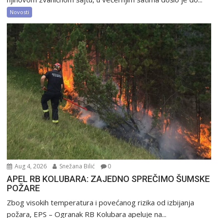
Novosti
Aug 4, 2026
Snežana Bilić
0
APEL RB KOLUBARA: ZAJEDNO SPREČIMO ŠUMSKE
POŽARE
Zbog visokih temperatura i povećanog rizika od izbijanja
požara, EPS – Ogranak RB Kolubara apeluje na...