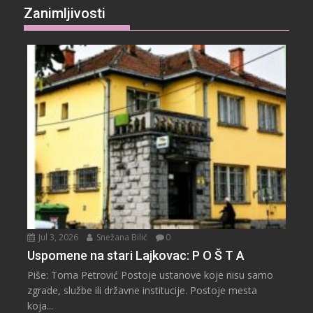
Zanimljivosti
Jul 3, 2026
Snežana Bilić
0
Uspomene na stari Lajkovac: P O Š T A
Piše: Toma Petrović Postoje ustanove koje nisu samo
zgrade, službe ili državne institucije. Postoje mesta
koja...