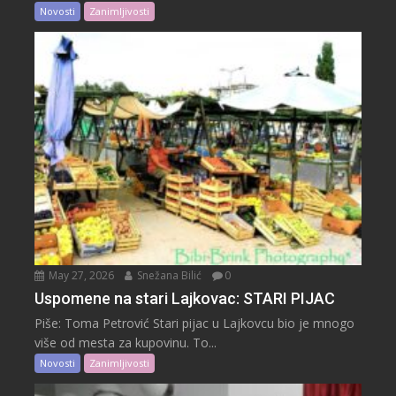
Novosti
Zanimljivosti
May 27, 2026
Snežana Bilić
0
Uspomene na stari Lajkovac: STARI PIJAC
Piše: Toma Petrović Stari pijac u Lajkovcu bio je mnogo
više od mesta za kupovinu. To...
Novosti
Zanimljivosti