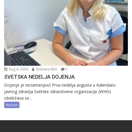
Aug 4, 2026
Snežana Bilić
0
SVETSKA NEDELJA DOJENJA
Dojenje je nezamenjivo! Prva nedelja avgusta u Kalendaru
javnog zdravlja Svetske zdravstvene organizacije (WHO)
obeležava se...
Novosti