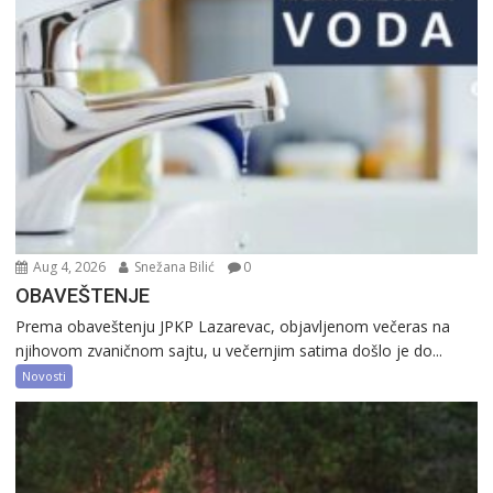
Aug 4, 2026
Snežana Bilić
0
OBAVEŠTENJE
Prema obaveštenju JPKP Lazarevac, objavljenom večeras na
njihovom zvaničnom sajtu, u večernjim satima došlo je do...
Novosti