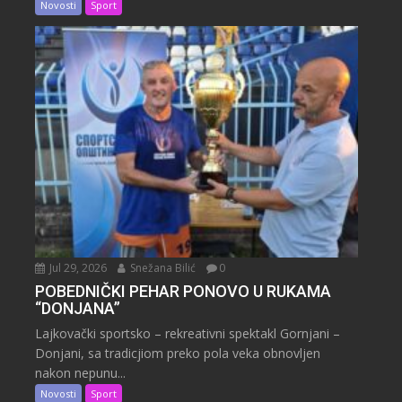
Novosti
Sport
Jul 29, 2026
Snežana Bilić
0
POBEDNIČKI PEHAR PONOVO U RUKAMA
“DONJANA”
Lajkovački sportsko – rekreativni spektakl Gornjani –
Donjani, sa tradicjiom preko pola veka obnovljen
nakon nepunu...
Novosti
Sport