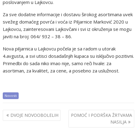
poslovanjem u Lajkovcu.
Za sve dodatne informacije i dostavu širokog asortimana uvek
svežeg domaćeg povrća i voća iz Piljarnice Marković 2020 u
Lajkovcu, zainteresovani Lajkovčani i svi iz okruženja se mogu
javiti na broj: 064/ 932 – 38 – 86.
Nova piljarnica u Lajkovcu počela je sa radom u utorak
4.avgusta, a svi utisci dosadašnjih kupaca su isključivo pozitivni.
Primedbi do sada niko imao nije, samo reči hvale: za
asortiman, za kvalitet, za cene, a posebno za uslužnost.
Novosti
Post
DVOJE NOVOOBOLELIH
POMOĆ I PODRŠKA ŽRTVAMA
navigation
NASILJA