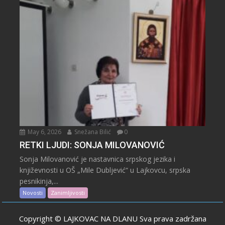
May 6, 2026
Snežana Bilić
0
RETKI LJUDI: SONJA MILOVANOVIĆ
Sonja Milovanović je nastavnica srpskog jezika i
književnosti u OŠ „Mile Dubljević“ u Lajkovcu, srpska
pesnikinja,...
Novosti
Zanimljivosti
Copyright © LAJKOVAC NA DLANU Sva prava zadržana