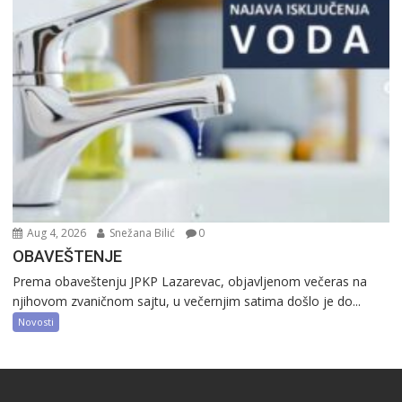
Aug 4, 2026
Snežana Bilić
0
OBAVEŠTENJE
Prema obaveštenju JPKP Lazarevac, objavljenom večeras na
njihovom zvaničnom sajtu, u večernjim satima došlo je do...
Novosti