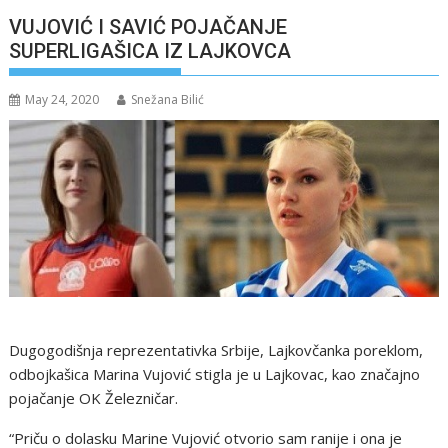
VUJOVIĆ I SAVIĆ POJAČANJE
SUPERLIGAŠICA IZ LAJKOVCA
May 24, 2020
Snežana Bilić
Dugogodišnja reprezentativka Srbije, Lajkovčanka poreklom,
odbojkašica Marina Vujović stigla je u Lajkovac, kao značajno
pojačanje OK Železničar.
“Priču o dolasku Marine Vujović otvorio sam ranije i ona je