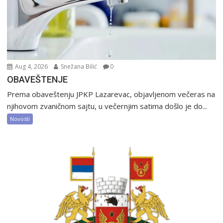
Aug 4, 2026
Snežana Bilić
0
OBAVEŠTENJE
Prema obaveštenju JPKP Lazarevac, objavljenom večeras na
njihovom zvaničnom sajtu, u večernjim satima došlo je do...
Novosti