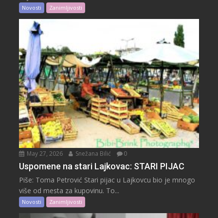
Novosti
Zanimljivosti
May 27, 2026
Snežana Bilić
0
Uspomene na stari Lajkovac: STARI PIJAC
Piše: Toma Petrović Stari pijac u Lajkovcu bio je mnogo
više od mesta za kupovinu. To...
Novosti
Zanimljivosti