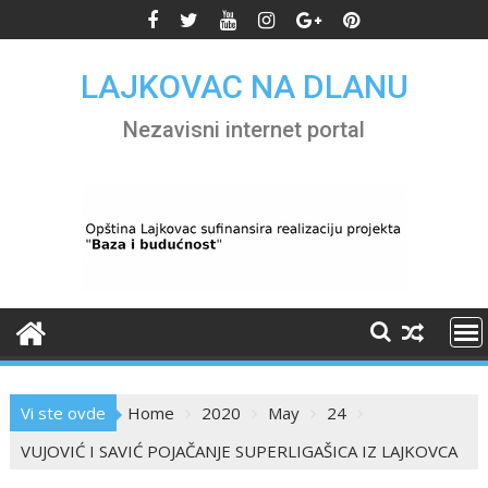
Skip
to
content
LAJKOVAC NA DLANU
Nezavisni internet portal
Vi ste ovde
Home
2020
May
24
VUJOVIĆ I SAVIĆ POJAČANJE SUPERLIGAŠICA IZ LAJKOVCA