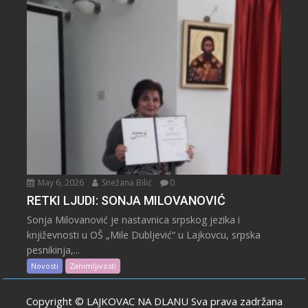
May 6, 2026
Snežana Bilić
0
RETKI LJUDI: SONJA MILOVANOVIĆ
Sonja Milovanović je nastavnica srpskog jezika i
književnosti u OŠ „Mile Dubljević“ u Lajkovcu, srpska
pesnikinja,...
Novosti
Zanimljivosti
Copyright © LAJKOVAC NA DLANU Sva prava zadržana