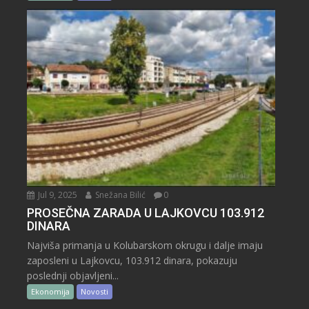
Jul 9, 2025
Snežana Bilić
0
PROSEČNA ZARADA U LAJKOVCU 103.912
DINARA
Najviša primanja u Kolubarskom okrugu i dalje imaju
zaposleni u Lajkovcu, 103.912 dinara, pokazuju
poslednji objavljeni...
Ekonomija
Novosti