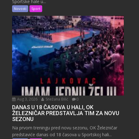
Sportske hale u...
Novosti
Sport
Aug 3, 2026
Snežana Bilić
0
DANAS U 18 ČASOVA U HALI, OK
ŽELEZNIČAR PREDSTAVLJA TIM ZA NOVU
SEZONU
Na prvom treningu pred novu sezonu, OK Železničar
predstaviće danas od 18 časova u Sportskoj hali...