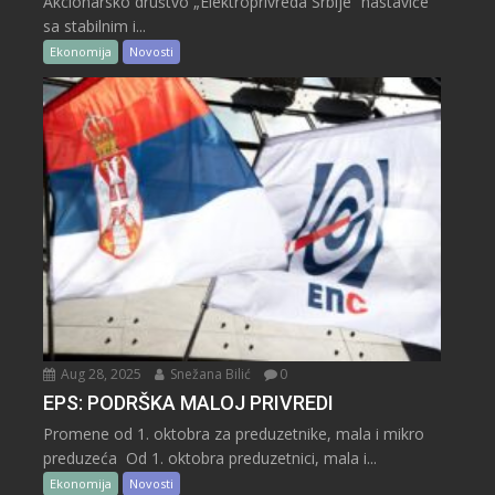
Akcionarsko društvo „Elektroprivreda Srbije“ nastaviće
sa stabilnim i...
Ekonomija
Novosti
Aug 28, 2025
Snežana Bilić
0
EPS: PODRŠKA MALOJ PRIVREDI
Promene od 1. oktobra za preduzetnike, mala i mikro
preduzeća Od 1. oktobra preduzetnici, mala i...
Ekonomija
Novosti