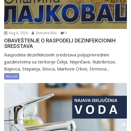
Aug 6, 2026
Snežana Bilić
0
OBAVEŠTENJE O RASPODELI DEZINFEKCIONIH
SREDSTAVA
Raspodela dezinfekcionih sredstava poljoprivrednim
gazdinstvima sa teritorije Ćelija, Nepričave, Rubribreze,
Bajevca, Stepanja, Slovca, Markove Crkve, Strmova...
Novosti