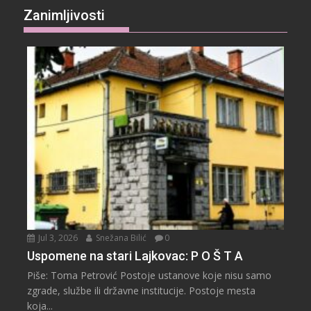
Zanimljivosti
Jul 3, 2026
Snežana Bilić
0
Uspomene na stari Lajkovac: P O Š T A
Piše: Toma Petrović Postoje ustanove koje nisu samo
zgrade, službe ili državne institucije. Postoje mesta
koja...