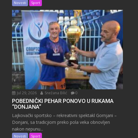
Novosti
Sport
Jul 29, 2026
Snežana Bilić
0
POBEDNIČKI PEHAR PONOVO U RUKAMA
“DONJANA”
Lajkovački sportsko – rekreativni spektakl Gornjani –
Donjani, sa tradicjiom preko pola veka obnovljen
nakon nepunu...
Novosti
Sport