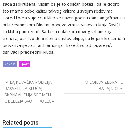
sada zaokružena. Mislim da je to odličan potez i da je dobro
što imamo odbojkašicu takvog kalibra u svojim redovima.
Pored libera Vujović, u klub se nakon godinu dana angažmana u
bukureštanskom Dinamu ponovo vratila Valjevka Maja Savić i
to klubu puno znači. Sada sa dolaskom novog vrhunskog
trenera, pažljivo definišemo sastav ekipe, sa kojom krećemo u
ostvarivanje zacrtanih ambicija,” kaže Živorad Lazarević,
osnivač i predsednik kluba.
Novosti
Sport
Post
LAJKOVAČKA POLICIJA
MILOJEVA ZEBRA I U
navigation
RASVETLILA SLUČAJ
BATAJNICI
SKRNAVLJENJA SPOMEN
OBELEŽJA SVOJIH KOLEGA
Related posts