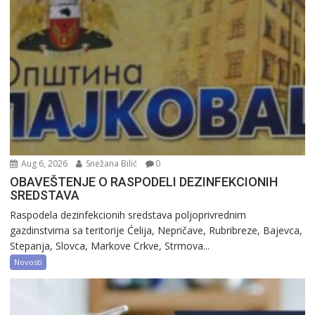
Aug 6, 2026
Snežana Bilić
0
OBAVEŠTENJE O RASPODELI DEZINFEKCIONIH
SREDSTAVA
Raspodela dezinfekcionih sredstava poljoprivrednim
gazdinstvima sa teritorije Ćelija, Nepričave, Rubribreze, Bajevca,
Stepanja, Slovca, Markove Crkve, Strmova...
Novosti