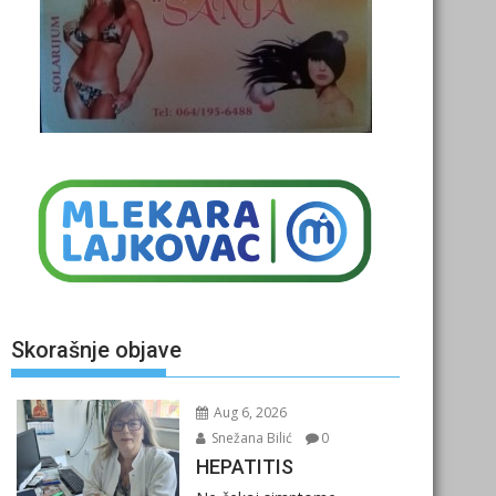
Skorašnje objave
Aug 6, 2026
Snežana Bilić
0
HEPATITIS