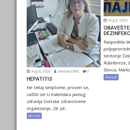
Aug 6, 2026
OBAVEŠTE
DEZINFEK
Raspodela de
poljoprivred
teritorije Ćel
Rubribreze, 
Slovca, Marko
Aug 6, 2026
Snežana Bilić
0
Novosti
HEPATITIS
Ne čekaj simptome, proveri se,
zaštiti se! U Kalendaru javnog
zdravlja Svetske zdravstvene
organizacije, 28. jul...
Novosti