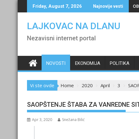
Skip
OB
Friday, August 7, 2026
Najnovije vesti
to
content
LAJKOVAC NA DLANU
Nezavisni internet portal
NOVOSTI
EKONOMIJA
POLITIKA
Vi ste ovde
Home
2020
April
3
SAOP
SAOPŠTENJE ŠTABA ZA VANREDNE SI
Apr 3, 2020
Snežana Bilić