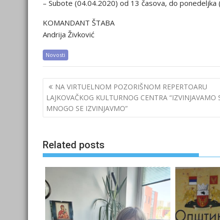
– Subote (04.04.2020) od 13 časova, do ponedeljka 
KOMANDANT ŠTABA
Andrija Živković
Novosti
Post
NA VIRTUELNOM POZORIŠNOM REPERTOARU
navigation
LAJKOVAČKOG KULTURNOG CENTRA “IZVINJAVAMO S
MNOGO SE IZVINJAVMO”
Related posts