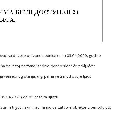
kovac sa devete održane sednice dana 03.04.2020. godine
 na devetoj održanoj sednici doneo sledeće zaključke:
ja vanrednog stanja, u grpama većim od dvoje ljudi.
(06.04.2020) do 05 časova ujutru.
stalim trgovinskim radnjama, da zatvore objekte u periodu od: