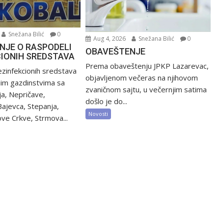
Snežana Bilić
0
Aug 4, 2026
Snežana Bilić
0
NJE O RASPODELI
OBAVEŠTENJE
CIONIH SREDSTAVA
Prema obaveštenju JPKP Lazarevac,
zinfekcionih sredstava
objavljenom večeras na njihovom
nim gazdinstvima sa
zvaničnom sajtu, u večernjim satima
ija, Nepričave,
došlo je do...
Bajevca, Stepanja,
Novosti
ve Crkve, Strmova...