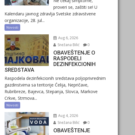
Ne čekaj simptome,
proveri se, zaštiti se! U
Kalendaru javnog zdravlja Svetske zdravstvene
organizacije, 28. jul...
Novosti
Aug 6, 2026
Snežana Bilić
0
OBAVEŠTENJE O
RASPODELI
DEZINFEKCIONIH
SREDSTAVA
Raspodela dezinfekcionih sredstava poljoprivrednim
gazdinstvima sa teritorije Ćelija, Nepričave,
Rubribreze, Bajevca, Stepanja, Slovca, Markove
Crkve, Strmova...
Novosti
Aug 4, 2026
Snežana Bilić
0
OBAVEŠTENJE