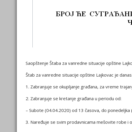
Saopštenje Štaba za vanredne situacije opštine Laj
Štab za vanredne situacije opštine Lajkovac je danas
1. Zabranjuje se okupljanje građana, za vreme trajan
2. Zabranjuje se kretanje građana u periodu od:
– Subote (04.04.2020) od 13 časova, do ponedeljka 
3. Naređuje se svim prodavnicama mešovite robe i o