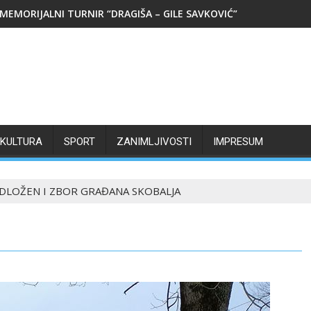
MEMORIJALNI TURNIR “DRAGIŠA – GILE SAVKOVIĆ”
KULTURA
SPORT
ZANIMLJIVOSTI
IMPRESUM
DLOŽEN I ZBOR GRAĐANA SKOBALJA