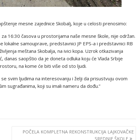
štenje mesne zajednice Skobalj, koje u celosti prenosimo:
an za 16:30 časova u prostorijama naše mesne škole, nije održan.
še lokalne samouprave, predstavnici JP EPS-a i predstavnici RB
 življenja meštana Skobalja, na ivici kopa. Uzrok otkazivanja
ić, danas saopštio da je doneta odluka koju će Vlada Srbije
ostoru, na kome će biti više od sto ljudi.
e svim ljudima na interesovanju i želji da prisustvuju ovom
ašim sugrađanima, koji su imali nameru da dođu.”
POČELA KOMPLETNA REKONSTRUKCIJA LAJKOVAČKE
SREDNJE ŠKOLE