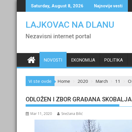
Skip
Saturday, August 8, 2026
Najnovije vesti
to
content
LAJKOVAC NA DLANU
Nezavisni internet portal
NOVOSTI
EKONOMIJA
POLITIKA
Vi ste ovde
Home
2020
March
11
O
ODLOŽEN I ZBOR GRAĐANA SKOBALJA
Mar 11, 2020
Snežana Bilić