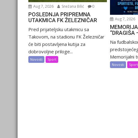
Aug 7, 2026
Snežana Bilić
0
POSLEDNJA PRIPREMNA
Aug 7, 2026
UTAKMICA FK ŽELEZNIČAR
MEMORIJA
Pred prijateljsku utakmicu sa
“DRAGIŠA 
Takovom, na stadionu FK Železničar
Na fudbalsko
će biti postavljena kutija za
predstojećeg
dobrovoljne priloge...
Memorijalni tu
Novosti
Sport
Novosti
Spor