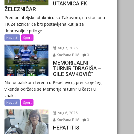
UTAKMICA FK
ŽELEZNIČAR
Pred prijateljsku utakmicu sa Takovom, na stadionu
FK Železničar će biti postavljena kutija za
dobrovoljne priloge...
Novosti
Sport
Aug 7, 2026
Snežana Bilić
0
MEMORIJALNI
TURNIR “DRAGIŠA –
GILE SAVKOVIĆ”
Na fudbalskom terenu u Pepeljevcu, predstojećeg
vikenda održaće se Memorijalni turnir u čast i u
znak...
Novosti
Sport
Aug 6, 2026
Snežana Bilić
0
HEPATITIS