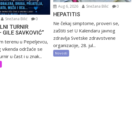
Aug 6, 2026
Snežana Bilić
0
HEPATITIS
Snežana Bilić
0
Ne čekaj simptome, proveri se,
LNI TURNIR
zaštiti se! U Kalendaru javnog
– GILE SAVKOVIĆ”
zdravlja Svetske zdravstvene
m terenu u Pepeljevcu,
organizacije, 28. jul...
 vikenda održaće se
Novosti
rnir u čast i u znak...
t