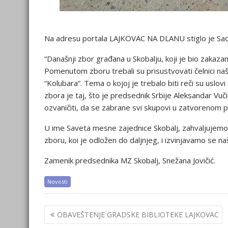
Na adresu portala LAJKOVAC NA DLANU stiglo je Saop
“Današnji zbor građana u Skobalju, koji je bio zakaz
Pomenutom zboru trebali su prisustvovati čelnici na
“Kolubara”. Tema o kojoj je trebalo biti reči su uslovi
zbora je taj, što je predsednik Srbije Aleksandar Vuč
ozvaničiti, da se zabrane svi skupovi u zatvorenom pr
U ime Saveta mesne zajednice Skobalj, zahvaljujemo s
zboru, koi je odložen do daljnjeg, i izvinjavamo se n
Zamenik predsednika MZ Skobalj, Snežana Jovičić.
Novosti
Post
OBAVEŠTENJE GRADSKE BIBLIOTEKE LAJKOVAC
navigation