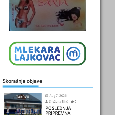
Skorašnje objave
Aug 7, 2026
Snežana Bilić
0
POSLEDNJA
PRIPREMNA