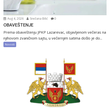
Aug 4, 2026
Snežana Bilić
0
OBAVEŠTENJE
Prema obaveštenju JPKP Lazarevac, objavljenom večeras na
njihovom zvaničnom sajtu, u večernjim satima došlo je do...
Novosti