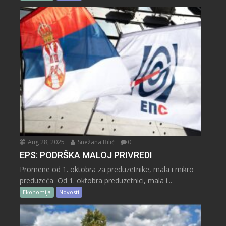
Aug 28, 2025
Snežana Bilić
0
EPS: PODRŠKA MALOJ PRIVREDI
Promene od 1. oktobra za preduzetnike, mala i mikro
preduzeća Od 1. oktobra preduzetnici, mala i...
Ekonomija
Novosti