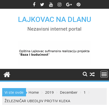
Skip
to
content
LAJKOVAC NA DLANU
Nezavisni internet portal
Vi ste ovde
Home
2019
December
1
ŽELEZNIČAR UBEDLJIV PROTIV KLEKA