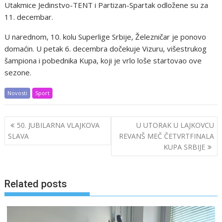
Utakmice Jedinstvo-TENT i Partizan-Spartak odložene su za
11. decembar.
U narednom, 10. kolu Superlige Srbije, Železničar je ponovo
domaćin. U petak 6. decembra dočekuje Vizuru, višestrukog
šampiona i pobednika Kupa, koji je vrlo loše startovao ove
sezone.
Novosti
Sport
Post
50. JUBILARNA VLAJKOVA
U UTORAK U LAJKOVCU
navigation
SLAVA
REVANŠ MEČ ČETVRTFINALA
KUPA SRBIJE
Related posts