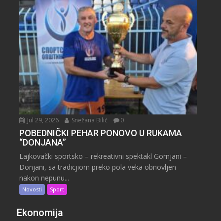
Jul 29, 2026
Snežana Bilić
0
POBEDNIČKI PEHAR PONOVO U RUKAMA
“DONJANA”
Lajkovački sportsko – rekreativni spektakl Gornjani –
Donjani, sa tradicjiom preko pola veka obnovljen
nakon nepunu...
Novosti
Sport
Ekonomija