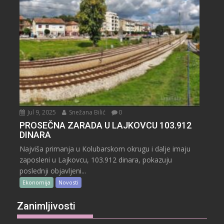
Jul 9, 2025
Snežana Bilić
0
PROSEČNA ZARADA U LAJKOVCU 103.912
DINARA
Najviša primanja u Kolubarskom okrugu i dalje imaju
zaposleni u Lajkovcu, 103.912 dinara, pokazuju
poslednji objavljeni...
Ekonomija
Novosti
Zanimljivosti