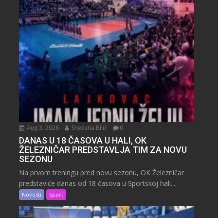
Aug 3, 2026
Snežana Bilić
0
DANAS U 18 ČASOVA U HALI, OK
ŽELEZNIČAR PREDSTAVLJA TIM ZA NOVU
SEZONU
Na prvom treningu pred novu sezonu, OK Železničar
predstaviće danas od 18 časova u Sportskoj hali...
Novosti
Sport