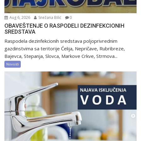
Aug 6, 2026
Snežana Bilić
0
OBAVEŠTENJE O RASPODELI DEZINFEKCIONIH
SREDSTAVA
Raspodela dezinfekcionih sredstava poljoprivrednim
gazdinstvima sa teritorije Ćelija, Nepričave, Rubribreze,
Bajevca, Stepanja, Slovca, Markove Crkve, Strmova...
Novosti