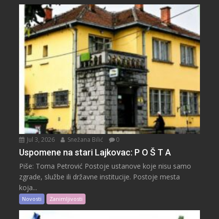
Jul 3, 2026
Snežana Bilić
0
Uspomene na stari Lajkovac: P O Š T A
Piše: Toma Petrović Postoje ustanove koje nisu samo
zgrade, službe ili državne institucije. Postoje mesta
koja...
Novosti
Zanimljivosti