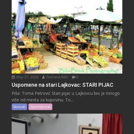
May 27, 2026
Snežana Bilić
0
Uspomene na stari Lajkovac: STARI PIJAC
Piše: Toma Petrović Stari pijac u Lajkovcu bio je mnogo
više od mesta za kupovinu. To...
Novosti
Zanimljivosti