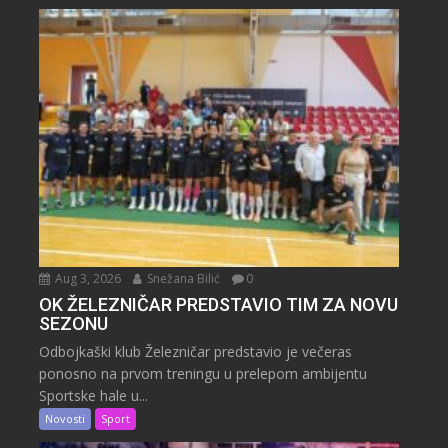
Aug 3, 2026
Snežana Bilić
0
OK ŽELEZNIČAR PREDSTAVIO TIM ZA NOVU
SEZONU
Odbojkaški klub Železničar predstavio je večeras
ponosno na prvom treningu u prelepom ambijentu
Sportske hale u...
Novosti
Sport