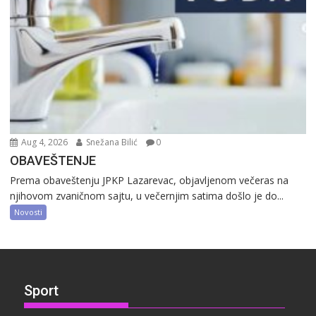
Aug 4, 2026
Snežana Bilić
0
OBAVEŠTENJE
Prema obaveštenju JPKP Lazarevac, objavljenom večeras na
njihovom zvaničnom sajtu, u večernjim satima došlo je do...
Novosti
Sport