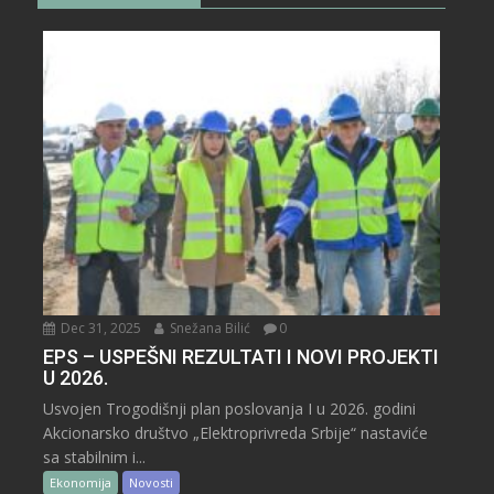
Dec 31, 2025
Snežana Bilić
0
EPS – USPEŠNI REZULTATI I NOVI PROJEKTI
U 2026.
Usvojen Trogodišnji plan poslovanja I u 2026. godini
Akcionarsko društvo „Elektroprivreda Srbije“ nastaviće
sa stabilnim i...
Ekonomija
Novosti