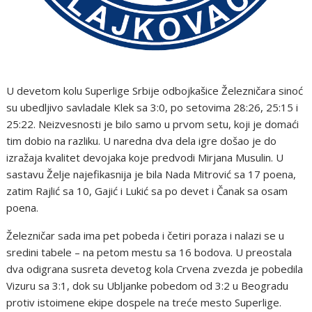
U devetom kolu Superlige Srbije odbojkašice Železničara sinoć
su ubedljivo savladale Klek sa 3:0, po setovima 28:26, 25:15 i
25:22. Neizvesnosti je bilo samo u prvom setu, koji je domaći
tim dobio na razliku. U naredna dva dela igre došao je do
izražaja kvalitet devojaka koje predvodi Mirjana Musulin. U
sastavu Želje najefikasnija je bila Nada Mitrović sa 17 poena,
zatim Rajlić sa 10, Gajić i Lukić sa po devet i Čanak sa osam
poena.
Železničar sada ima pet pobeda i četiri poraza i nalazi se u
sredini tabele – na petom mestu sa 16 bodova. U preostala
dva odigrana susreta devetog kola Crvena zvezda je pobedila
Vizuru sa 3:1, dok su Ubljanke pobedom od 3:2 u Beogradu
protiv istoimene ekipe dospele na treće mesto Superlige.