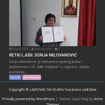
May 6, 2026
Snežana Bilić
0
RETKI LJUDI: SONJA MILOVANOVIĆ
Sonja Milovanović je nastavnica srpskog jezika i
književnosti u OŠ „Mile Dubljević“ u Lajkovcu, srpska
pesnikinja,...
Novosti
Zanimljivosti
Copyright © LAJKOVAC NA DLANU Sva prava zadržana
Proudly powered by WordPress
|
Theme: SuperMag by
Acme
Themes