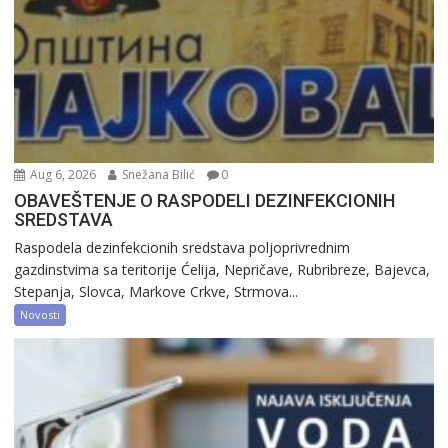
Aug 6, 2026
Snežana Bilić
0
OBAVEŠTENJE O RASPODELI DEZINFEKCIONIH
SREDSTAVA
Raspodela dezinfekcionih sredstava poljoprivrednim
gazdinstvima sa teritorije Ćelija, Nepričave, Rubribreze, Bajevca,
Stepanja, Slovca, Markove Crkve, Strmova...
Novosti