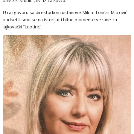
baletski studio „IN“ iz Lajkovca.
U razgovoru sa direktorkom ustanove Milom Lončar Mitrović
podsetili smo se na istorijat i bitne momente vezane za
lajkovački “Leptirić”.