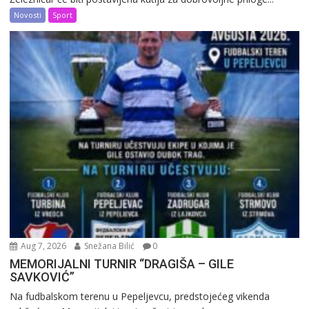
Novosti
Sport
Aug 7, 2026
Snežana Bilić
0
MEMORIJALNI TURNIR “DRAGIŠA – GILE
SAVKOVIĆ”
Na fudbalskom terenu u Pepeljevcu, predstojećeg vikenda