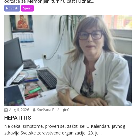
održaće se Memorijalni turnir u čast i u znak...
Novosti
Sport
Aug 6, 2026
Snežana Bilić
0
HEPATITIS
Ne čekaj simptome, proveri se, zaštiti se! U Kalendaru javnog
zdravlja Svetske zdravstvene organizacije, 28. jul...