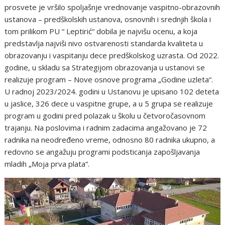
prosvete je vršilo spoljašnje vrednovanje vaspitno-obrazovnih
ustanova – predškolskih ustanova, osnovnih i srednjih škola i
tom prilikom PU “ Leptirić“ dobila je najvišu ocenu, a koja
predstavlja najviši nivo ostvarenosti standarda kvaliteta u
obrazovanju i vaspitanju dece predškolskog uzrasta. Od 2022.
godine, u skladu sa Strategijom obrazovanja u ustanovi se
realizuje program – Nove osnove programa „Godine uzleta“.
U radnoj 2023/2024. godini u Ustanovu je upisano 102 deteta
u jaslice, 326 dece u vaspitne grupe, a u 5 grupa se realizuje
program u godini pred polazak u školu u četvoročasovnom
trajanju. Na poslovima i radnim zadacima angažovano je 72
radnika na neodređeno vreme, odnosno 80 radnika ukupno, a
redovno se angažuju programi podsticanja zapošljavanja
mladih „Moja prva plata“.