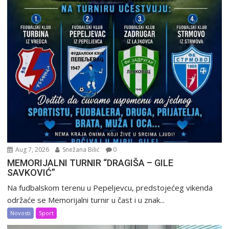
Aug 7, 2026
Snežana Bilić
0
MEMORIJALNI TURNIR “DRAGIŠA – GILE
SAVKOVIĆ”
Na fudbalskom terenu u Pepeljevcu, predstojećeg vikenda
održaće se Memorijalni turnir u čast i u znak...
Novosti
Sport