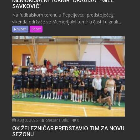
MEMORIJALNI TURNIR “DRAGIŠA – GILE
SAVKOVIĆ”
Na fudbalskom terenu u Pepeljevcu, predstojećeg
vikenda održaće se Memorijalni turnir u čast i u znak...
Novosti
Sport
Aug 3, 2026
Snežana Bilić
0
OK ŽELEZNIČAR PREDSTAVIO TIM ZA NOVU
SEZONU