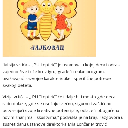
“Misija vrtića – „PU Leptirić“ je ustanova u kojoj deca i odrasli
zajedno žive i uče kroz igru, gradeći realan program,
uvažavajući razvojne karakteristike i specifične potrebe
svakog deteta.
Vizija vrtića – „ PU “Leptirić“ će i dalje biti mesto gde deca
rado dolaze, gde se osećaju srećno, sigurno i zaštićeno
ostvarujući svoje kreativne potencijale, odlazeći obogaćena
novim znanjima i iskustvima,“ podvukla je na kraju razgovora u
susret danu ustanove direktorka Mila Lončar Mitrović.