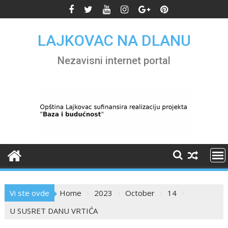
Skip
to
content
LAJKOVAC NA DLANU
Nezavisni internet portal
Vi ste ovde
Home
2023
October
14
U SUSRET DANU VRTIĆA