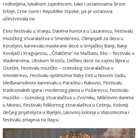
roditeljima, lokalnom zajednicom, tako i ustanovama širom
Srbije, Crne Gore i Republike Srpske, pa je ustanova
učestvovala na:
Etno festivalu u Vranju, Danima humora u Lazarevcu, Festivalu
muzičkog stvaralaštva u Smederevu, Olimpijadi za decu u
Koceljevi, karnevalu maskirane dece u Vrnjačkoj Banji, Banji
Koviljači i Kragujevcu, ,,Čitalićima” na Mačkatu, Eko – festivalu u
Vladimircima, Ubskom festiću, Defileu dece na sajmu šljiva u
Osečini, Festivalu muzičko – scenskog stvaralaštva u
Smederevu, Festivalu optimizma Baby Exit u Novom Sadu,
Međunarodnom karnevalu u Paraćinu i Rakovici, Festivalu
tradicionalnih igara i modernog plesa u Požarevcu, Festivalu
muzičko – scenskog stvaralaštva u Zvorniku, Mišićevim danima
u Mionici, Festivalu folklornog stvaralaštva u Cetinju, Koloniji
dečjeg prijateljsta u Bijeljini, Likovnoj koloniji u Vlasotincima i
festivalu zmajeva na Rajcu.