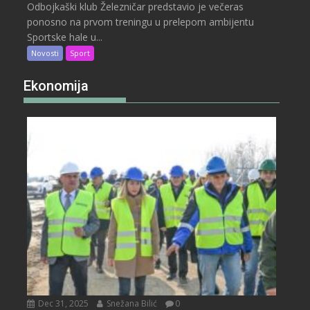
Odbojkaški klub Železničar predstavio je večeras
ponosno na prvom treningu u prelepom ambijentu
Sportske hale u...
Novosti
Sport
Ekonomija
Dec 31, 2025
Snežana Bilić
0