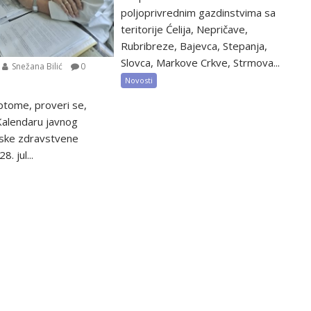
poljoprivrednim gazdinstvima sa
teritorije Ćelija, Nepričave,
Rubribreze, Bajevca, Stepanja,
Slovca, Markove Crkve, Strmova...
Snežana Bilić
0
Novosti
ptome, proveri se,
 Kalendaru javnog
tske zdravstvene
8. jul...