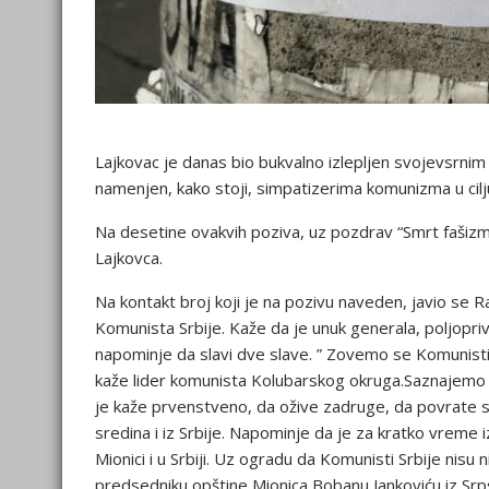
Lajkovac je danas bio bukvalno izlepljen svojevsrni
namenjen, kako stoji, simpatizerima komunizma u cilj
Na desetine ovakvih poziva, uz pozdrav “Smrt fašizm
Lajkovca.
Na kontakt broj koji je na pozivu naveden, javio se
Komunista Srbije. Kaže da je unuk generala, poljopri
napominje da slavi dve slave. ” Zovemo se Komunisti Sr
kaže lider komunista Kolubarskog okruga.Saznajemo da
je kaže prvenstveno, da ožive zadruge, da povrate sig
sredina i iz Srbije. Napominje da je za kratko vreme iz 
Mionici i u Srbiji. Uz ogradu da Komunisti Srbije nisu
predsedniku opštine Mionica Bobanu Jankoviću iz Srp