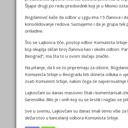
Šljape drugi po redu predsednik koji je u Mionici osta
Bogdanović kaže da odbor u Ljigu ima 15 članova i da 
konsolidovanje redova. Saznajemo i da je grupa tek 
omladine.
Što se Lajkovca tiče, postoji odbor Komunista Srbije
koji okuplja sličan broj članova kao i okolni odbori. Pa
Beograd”, ma šta to u ovom slučaju značilo.
Na pitanje, da li se to pripremaju za izbore, Bogd
Komunista Srbije u Beogradu biti doneta odluka o ujed
zvati Komunisti Srbije, nakon čega će najverovatnije
Lajkovčani su danas masovno čitali i komentarisali i
šarenolika. Bilo je i onih koji su se krstili i naglas se p
Sve u svemu, Lajkovčani su danas imali temu više za 
dežurstvo u kancelariji odbora Komunista Srbije.