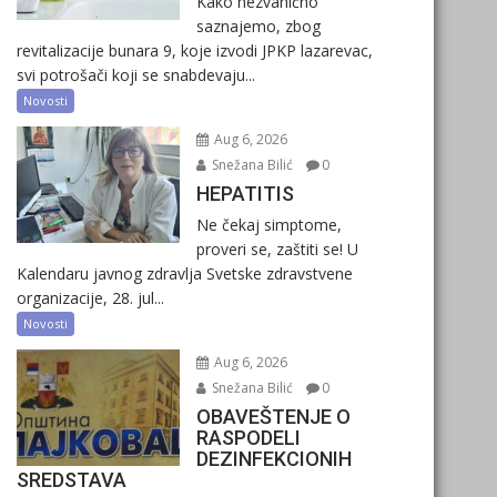
Kako nezvanično
saznajemo, zbog
revitalizacije bunara 9, koje izvodi JPKP lazarevac,
svi potrošači koji se snabdevaju...
Novosti
Aug 6, 2026
Snežana Bilić
0
HEPATITIS
Ne čekaj simptome,
proveri se, zaštiti se! U
Kalendaru javnog zdravlja Svetske zdravstvene
organizacije, 28. jul...
Novosti
Aug 6, 2026
Snežana Bilić
0
OBAVEŠTENJE O
RASPODELI
DEZINFEKCIONIH
SREDSTAVA