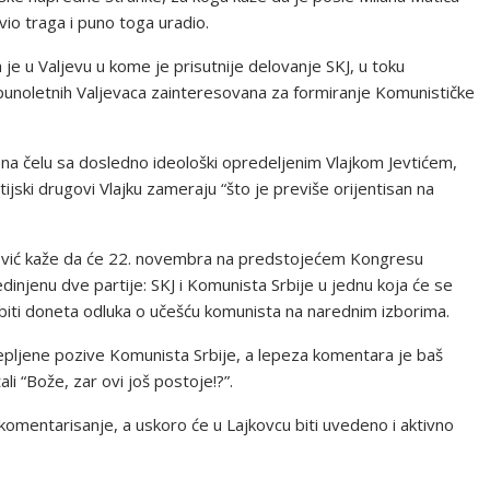
vio traga i puno toga uradio.
je u Valjevu u kome je prisutnije delovanje SKJ, u toku
punoletnih Valjevaca zainteresovana za formiranje Komunističke
 na čelu sa dosledno ideološki opredeljenim Vlajkom Jevtićem,
rtijski drugovi Vlajku zameraju “što je previše orijentisan na
anović kaže da će 22. novembra na predstojećem Kongresu
injenu dve partije: SKJ i Komunista Srbije u jednu koja će se
 biti doneta odluka o učešću komunista na narednim izborima.
zlepljene pozive Komunista Srbije, a lepeza komentara je baš
itali “Bože, zar ovi još postoje!?”.
komentarisanje, a uskoro će u Lajkovcu biti uvedeno i aktivno