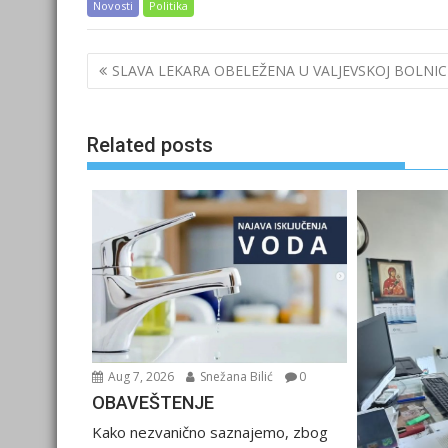
Novosti
Politika
Post
SLAVA LEKARA OBELEŽENA U VALJEVSKOJ BOLNIC
navigation
Related posts
Aug 7, 2026
Snežana Bilić
0
OBAVEŠTENJE
Kako nezvanično saznajemo, zbog