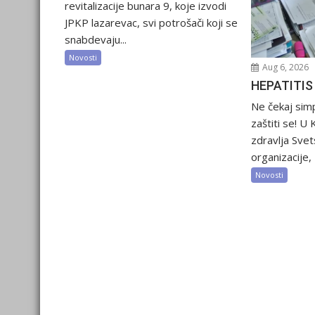
revitalizacije bunara 9, koje izvodi
JPKP lazarevac, svi potrošači koji se
snabdevaju...
Novosti
Aug 6, 2026
HEPATITIS
Ne čekaj sim
zaštiti se! U
zdravlja Sve
organizacije, 2
Novosti