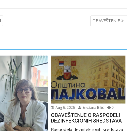
I
OBAVEŠTENJE
Aug 6, 2026
Snežana Bilić
0
OBAVEŠTENJE O RASPODELI
DEZINFEKCIONIH SREDSTAVA
Raspodela dezinfekcionih sredstava