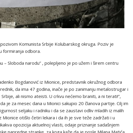
m pozivom Komunista Srbije Kolubarskog okruga. Poziv je
u formiranja odbora.
u – Sloboda narodu” , polepljeno je po užem i širem centru
 Radenko Bogdanović iz Mionice, predstavnik okružnog odbora
vrednik, da ima 47 godina, inače je po zanimanju metalostrugar i
bije, ali nismo ateisti. U crkvu nećemo braniti, a ni terati!”,
 je za mesec dana u Mionici sakupio 20 članova partije. Cilj im
urnost seljaku i radniku i da se zaustavi odliv mladih iz malih
Mionice otišlo četiri lekara i da ih je sve teže zadržati i u
 nikakva opozicija aktuelnoj vlasti, odaje priznanje sadašnjem
ske napredne stranke, za koga kaže da je posle Milana Matića