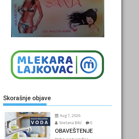
Skorašnje objave
Aug 7, 2026
Snežana Bilić
0
OBAVEŠTENJE