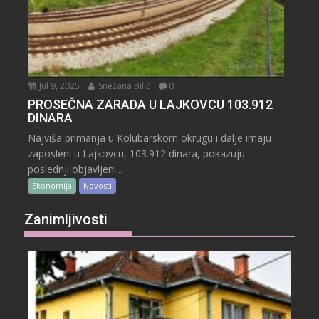
Jul 9, 2025
Snežana Bilić
0
PROSEČNA ZARADA U LAJKOVCU 103.912
DINARA
Najviša primanja u Kolubarskom okrugu i dalje imaju
zaposleni u Lajkovcu, 103.912 dinara, pokazuju
poslednji objavljeni...
Ekonomija
Novosti
Zanimljivosti