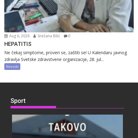
Aug 6, 2026
Snežana Bilić
0
HEPATITIS
Ne čekaj simptome, proveri se, zaštiti se! U Kalendaru javnog
zdravlja Svetske zdravstvene organizacije, 28. jul...
Novosti
Sport