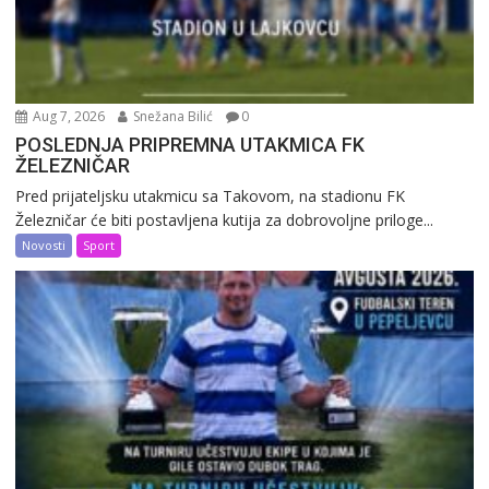
Aug 7, 2026
Snežana Bilić
0
POSLEDNJA PRIPREMNA UTAKMICA FK
ŽELEZNIČAR
Pred prijateljsku utakmicu sa Takovom, na stadionu FK
Železničar će biti postavljena kutija za dobrovoljne priloge...
Novosti
Sport