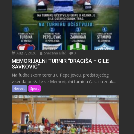
Aug 7, 2026
Snežana Bilić
0
MEMORIJALNI TURNIR “DRAGIŠA – GILE
SAVKOVIĆ”
Na fudbalskom terenu u Pepeljevcu, predstojećeg
vikenda održaće se Memorijalni turnir u čast i u znak...
Novosti
Sport