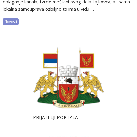
oblaganje kanala, tvrde meštani ovog dela Lajkovca, a i sama
lokalna samouprava ozbiljno to ima u vidu,…
Novosti
PRIJATELJI PORTALA