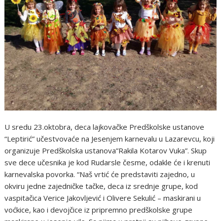
U sredu 23.oktobra, deca lajkovačke Predškolske ustanove
“Leptirić” učestvovaće na Jesenjem karnevalu u Lazarevcu, koji
organizuje Predškolska ustanova”Rakila Kotarov Vuka”. Skup
sve dece učesnika je kod Rudarsle česme, odakle će i krenuti
karnevalska povorka. “Naš vrtić će predstaviti zajedno, u
okviru jedne zajedničke tačke, deca iz srednje grupe, kod
vaspitačica Verice Jakovljević i Olivere Sekulić – maskirani u
voćkice, kao i devojčice iz pripremno predškolske grupe