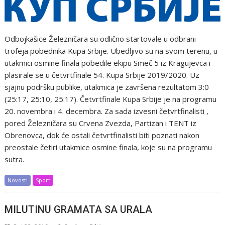
Odbojkašice Železničara su odlično startovale u odbrani
trofeja pobednika Kupa Srbije. Ubedljivo su na svom terenu, u
utakmici osmine finala pobedile ekipu Smeč 5 iz Kragujevca i
plasirale se u četvrtfinale 54. Kupa Srbije 2019/2020. Uz
sjajnu podršku publike, utakmica je završena rezultatom 3:0
(25:17, 25:10, 25:17). Četvrtfinale Kupa Srbije je na programu
20. novembra i 4. decembra. Za sada izvesni četvrtfinalisti ,
pored Železničara su Crvena Zvezda, Partizan i TENT iz
Obrenovca, dok će ostali četvrtfinalisti biti poznati nakon
preostale četiri utakmice osmine finala, koje su na programu
sutra.
Novosti
Sport
MILUTINU GRAMATA SA URALA