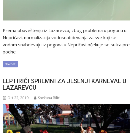
Prema obaveštenju iz Lazarevca, zbog problema u pogonu u
Nepričavi, normalizacija vodosnabdevanja za sve koji se
vodom snabdevaju iz pogona u Nepričavi očekuje se sutra pre
podne.
Novosti
LEPTIRIĆI SPREMNI ZA JESENJI KARNEVAL U
LAZAREVCU
Oct 22, 2019
Snežana Bilić