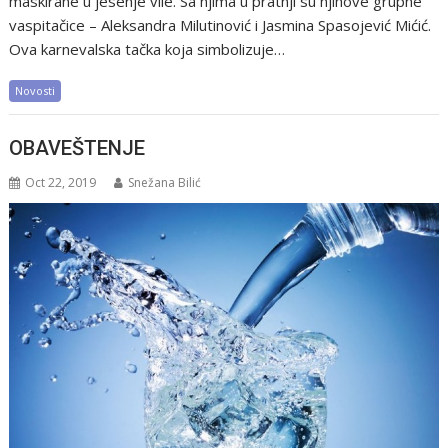
maskirane u jesenje vile. Sa njima u pratnji su njihove grupne
vaspitačice – Aleksandra Milutinović i Jasmina Spasojević Mićić.
Ova karnevalska tačka koja simbolizuje…
Novosti
OBAVEŠTENJE
Oct 22, 2019
Snežana Bilić