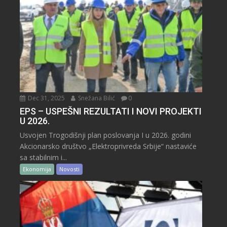
Dec 31, 2025
Snežana Bilić
0
EPS – USPEŠNI REZULTATI I NOVI PROJEKTI
U 2026.
Usvojen Trogodišnji plan poslovanja I u 2026. godini
Akcionarsko društvo „Elektroprivreda Srbije“ nastaviće
sa stabilnim i...
Ekonomija
Novosti