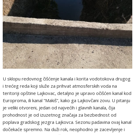
U sklopu redovnog čišćenje kanala i korita vodotokova drugog
i trećeg reda koji služe za prihvat atmosferskih voda na
teritoriji opštine Lajkovac, detaljno je upravo očišćen kanal kod
Europroma, ili kanal “Makiš”, kako ga Lajkovčani zovu. U pitanju
je veliki otvoreni, jedan od najvećih i glavnih kanala, čija
prohodnost je od izuzetnog značaja za bezbednost od
poplava gradskog jezgra Lajkovca. Sezonu padavina ovaj kanal
dočekaće spremno. Na duži rok, neophodno je zacevljenje i