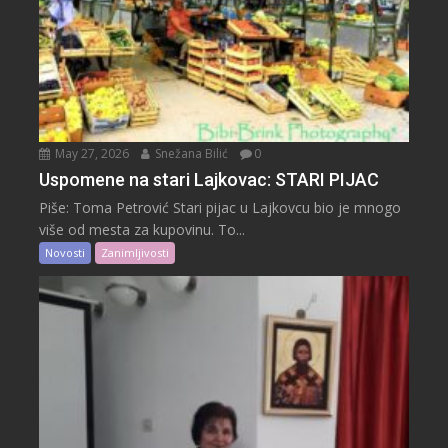
May 27, 2026
Snežana Bilić
0
Uspomene na stari Lajkovac: STARI PIJAC
Piše: Toma Petrović Stari pijac u Lajkovcu bio je mnogo
više od mesta za kupovinu. To...
Novosti
Zanimljivosti