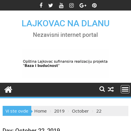
Skip
to
content
LAJKOVAC NA DLANU
Nezavisni internet portal
Vi ste ovde
Home
2019
October
22
Day:
October 22, 2019