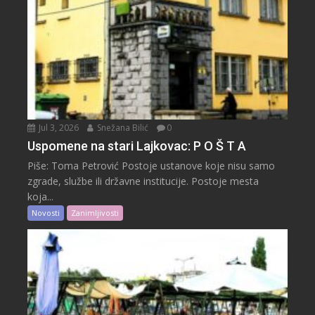
Jul 3, 2026
Snežana Bilić
0
Uspomene na stari Lajkovac: P O Š T A
Piše: Toma Petrović Postoje ustanove koje nisu samo
zgrade, službe ili državne institucije. Postoje mesta
koja...
Novosti
Zanimljivosti