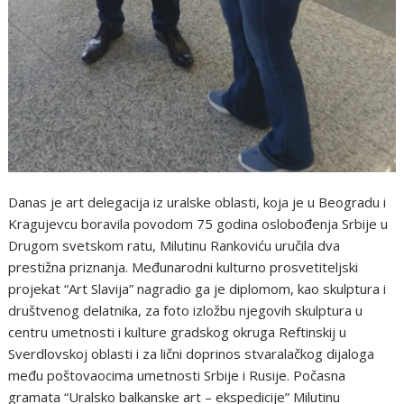
Danas je art delegacija iz uralske oblasti, koja je u Beogradu i
Kragujevcu boravila povodom 75 godina oslobođenja Srbije u
Drugom svetskom ratu, Milutinu Rankoviću uručila dva
prestižna priznanja. Međunarodni kulturno prosvetiteljski
projekat “Art Slavija” nagradio ga je diplomom, kao skulptura i
društvenog delatnika, za foto izložbu njegovih skulptura u
centru umetnosti i kulture gradskog okruga Reftinskij u
Sverdlovskoj oblasti i za lični doprinos stvaralačkog dijaloga
među poštovaocima umetnosti Srbije i Rusije. Počasna
gramata “Uralsko balkanske art – ekspedicije” Milutinu