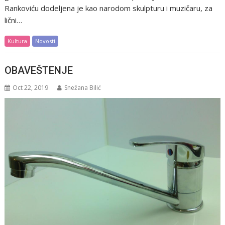
Rankoviću dodeljena je kao narodom skulpturu i muzičaru, za
lični…
Kultura
Novosti
OBAVEŠTENJE
Oct 22, 2019
Snežana Bilić