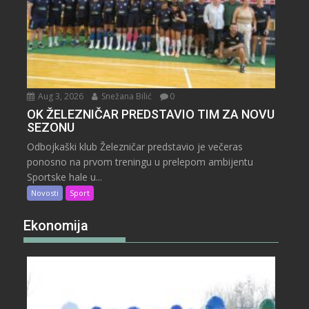
Aug 3, 2026
Snežana Bilić
0
OK ŽELEZNIČAR PREDSTAVIO TIM ZA NOVU
SEZONU
Odbojkaški klub Železničar predstavio je večeras
ponosno na prvom treningu u prelepom ambijentu
Sportske hale u...
Novosti
Sport
Ekonomija