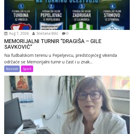
Aug 7, 2026
Snežana Bilić
0
MEMORIJALNI TURNIR “DRAGIŠA – GILE
SAVKOVIĆ”
Na fudbalskom terenu u Pepeljevcu, predstojećeg vikenda
održaće se Memorijalni turnir u čast i u znak...
Novosti
Sport