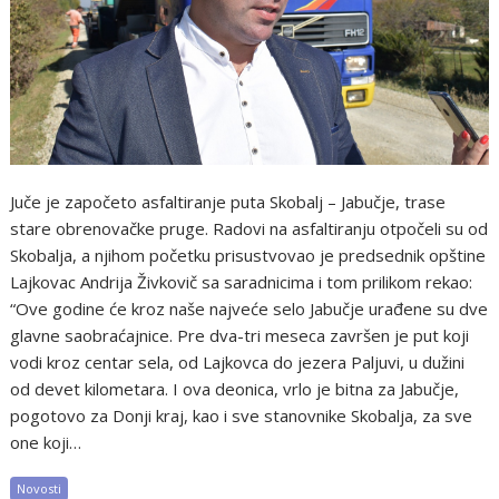
Juče je započeto asfaltiranje puta Skobalj – Jabučje, trase
stare obrenovačke pruge. Radovi na asfaltiranju otpočeli su od
Skobalja, a njihom početku prisustvovao je predsednik opštine
Lajkovac Andrija Živkovič sa saradnicima i tom prilikom rekao:
“Ove godine će kroz naše najveće selo Jabučje urađene su dve
glavne saobraćajnice. Pre dva-tri meseca završen je put koji
vodi kroz centar sela, od Lajkovca do jezera Paljuvi, u dužini
od devet kilometara. I ova deonica, vrlo je bitna za Jabučje,
pogotovo za Donji kraj, kao i sve stanovnike Skobalja, za sve
one koji…
Novosti