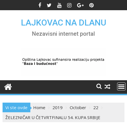
Skip
to
content
LAJKOVAC NA DLANU
Nezavisni internet portal
Vi ste ovde
Home
2019
October
22
ŽELEZNIČAR U ČETVRTFINALU 54. KUPA SRBIJE