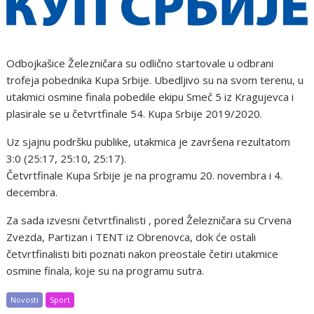
Odbojkašice Železničara su odlično startovale u odbrani
trofeja pobednika Kupa Srbije. Ubedljivo su na svom terenu, u
utakmici osmine finala pobedile ekipu Smeč 5 iz Kragujevca i
plasirale se u četvrtfinale 54. Kupa Srbije 2019/2020.
Uz sjajnu podršku publike, utakmica je završena rezultatom
3:0 (25:17, 25:10, 25:17).
Četvrtfinale Kupa Srbije je na programu 20. novembra i 4.
decembra.
Za sada izvesni četvrtfinalisti , pored Železničara su Crvena
Zvezda, Partizan i TENT iz Obrenovca, dok će ostali
četvrtfinalisti biti poznati nakon preostale četiri utakmice
osmine finala, koje su na programu sutra.
Novosti
Sport