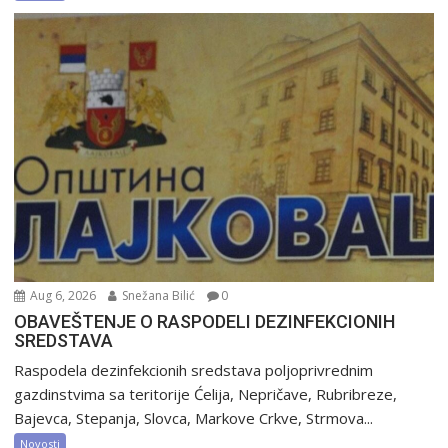
Aug 6, 2026
Snežana Bilić
0
OBAVEŠTENJE O RASPODELI DEZINFEKCIONIH
SREDSTAVA
Raspodela dezinfekcionih sredstava poljoprivrednim
gazdinstvima sa teritorije Ćelija, Nepričave, Rubribreze,
Bajevca, Stepanja, Slovca, Markove Crkve, Strmova...
Novosti