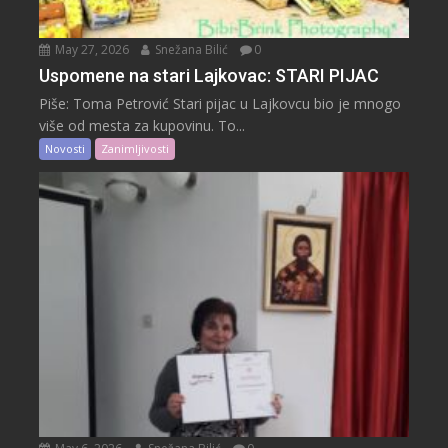
May 27, 2026
Snežana Bilić
0
Uspomene na stari Lajkovac: STARI PIJAC
Piše: Toma Petrović Stari pijac u Lajkovcu bio je mnogo
više od mesta za kupovinu. To...
Novosti
Zanimljivosti