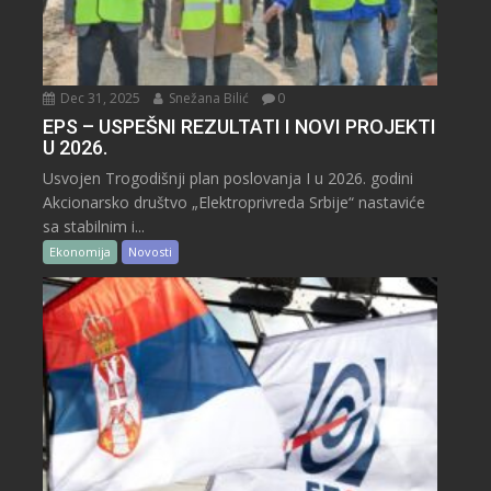
Dec 31, 2025
Snežana Bilić
0
EPS – USPEŠNI REZULTATI I NOVI PROJEKTI
U 2026.
Usvojen Trogodišnji plan poslovanja I u 2026. godini
Akcionarsko društvo „Elektroprivreda Srbije“ nastaviće
sa stabilnim i...
Ekonomija
Novosti