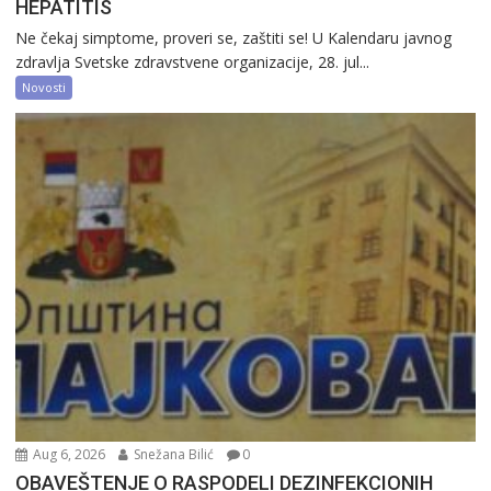
HEPATITIS
Ne čekaj simptome, proveri se, zaštiti se! U Kalendaru javnog
zdravlja Svetske zdravstvene organizacije, 28. jul...
Novosti
Aug 6, 2026
Snežana Bilić
0
OBAVEŠTENJE O RASPODELI DEZINFEKCIONIH