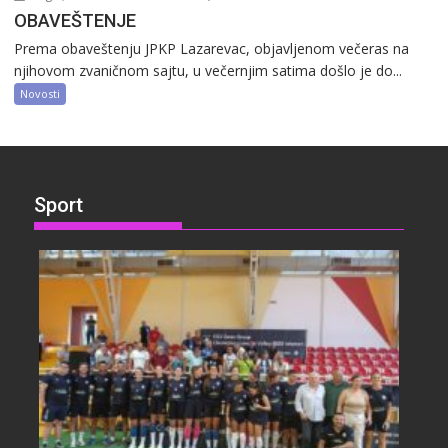
OBAVEŠTENJE
Prema obaveštenju JPKP Lazarevac, objavljenom večeras na
njihovom zvaničnom sajtu, u večernjim satima došlo je do...
Novosti
Sport