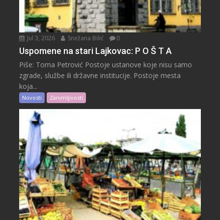
Jul 3, 2026
Snežana Bilić
0
Uspomene na stari Lajkovac: P O Š T A
Piše: Toma Petrović Postoje ustanove koje nisu samo
zgrade, službe ili državne institucije. Postoje mesta
koja...
Novosti
Zanimljivosti