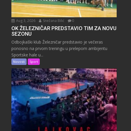
Aug 3, 2026
Snežana Bilić
0
OK ŽELEZNIČAR PREDSTAVIO TIM ZA NOVU
SEZONU
Odbojkaški klub Železničar predstavio je večeras
ponosno na prvom treningu u prelepom ambijentu
Sportske hale u...
Novosti
Sport