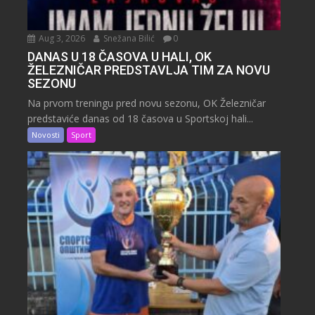
Aug 3, 2026
Snežana Bilić
0
DANAS U 18 ČASOVA U HALI, OK
ŽELEZNIČAR PREDSTAVLJA TIM ZA NOVU
SEZONU
Na prvom treningu pred novu sezonu, OK Železničar
predstaviće danas od 18 časova u Sportskoj hali...
Novosti
Sport