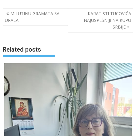
Post
MILUTINU GRAMATA SA
KARATISTI TUCOVIĆA
navigation
URALA
NAJUSPEŠNIJI NA KUPU
SRBIJE
Related posts