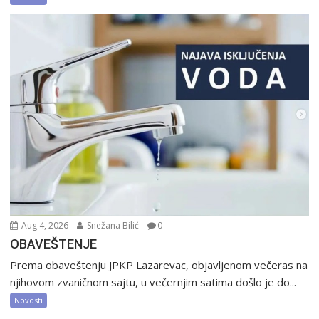
Aug 4, 2026
Snežana Bilić
0
OBAVEŠTENJE
Prema obaveštenju JPKP Lazarevac, objavljenom večeras na
njihovom zvaničnom sajtu, u večernjim satima došlo je do...
Novosti