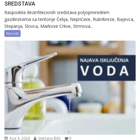
SREDSTAVA
Raspodela dezinfekcionih sredstava poljoprivrednim
gazdinstvima sa teritorije Ćelija, Nepričave, Rubribreze, Bajevca,
Stepanja, Slovca, Markove Crkve, Strmova...
Novosti
Aug 4, 2026
Snežana Bilić
0