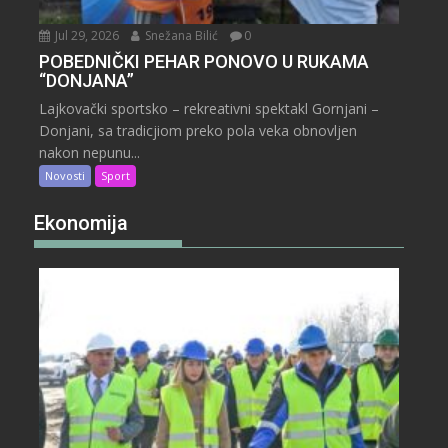
Jul 29, 2026
Snežana Bilić
0
POBEDNIČKI PEHAR PONOVO U RUKAMA
“DONJANA”
Lajkovački sportsko – rekreativni spektakl Gornjani –
Donjani, sa tradicjiom preko pola veka obnovljen
nakon nepunu...
Novosti
Sport
Ekonomija