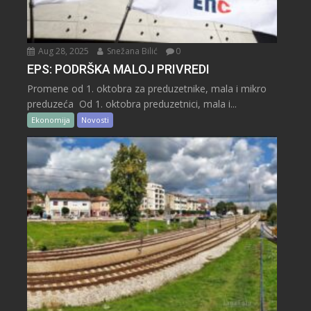
Aug 28, 2025
Snežana Bilić
0
EPS: PODRŠKA MALOJ PRIVREDI
Promene od 1. oktobra za preduzetnike, mala i mikro
preduzeća Od 1. oktobra preduzetnici, mala i...
Ekonomija
Novosti