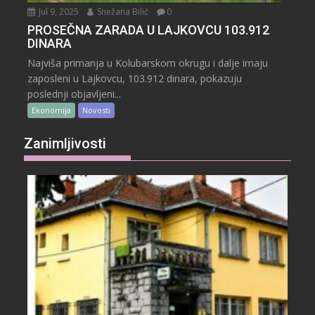
Jul 9, 2025
Snežana Bilić
0
PROSEČNA ZARADA U LAJKOVCU 103.912
DINARA
Najviša primanja u Kolubarskom okrugu i dalje imaju
zaposleni u Lajkovcu, 103.912 dinara, pokazuju
poslednji objavljeni...
Ekonomija
Novosti
Zanimljivosti