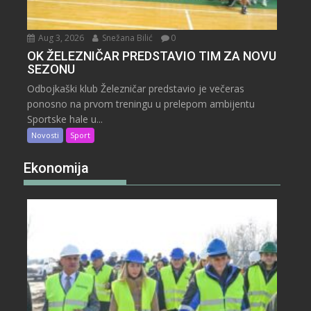
Aug 3, 2026
Snežana Bilić
0
OK ŽELEZNIČAR PREDSTAVIO TIM ZA NOVU
SEZONU
Odbojkaški klub Železničar predstavio je večeras
ponosno na prvom treningu u prelepom ambijentu
Sportske hale u...
Novosti
Sport
Ekonomija