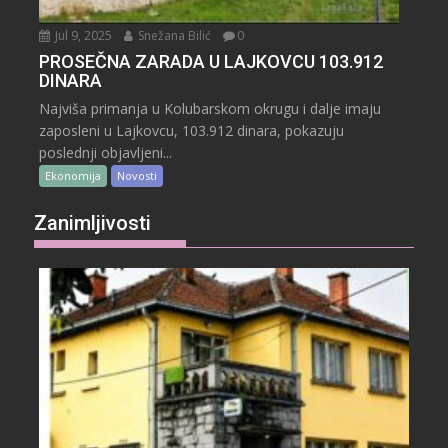
Jul 9, 2025
Snežana Bilić
0
PROSEČNA ZARADA U LAJKOVCU 103.912
DINARA
Najviša primanja u Kolubarskom okrugu i dalje imaju
zaposleni u Lajkovcu, 103.912 dinara, pokazuju
poslednji objavljeni...
Ekonomija
Novosti
Zanimljivosti