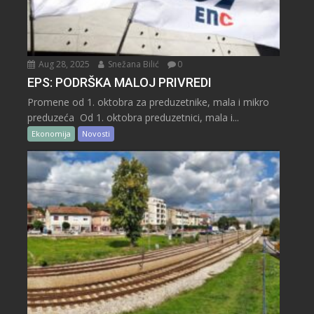
Aug 28, 2025
Snežana Bilić
0
EPS: PODRŠKA MALOJ PRIVREDI
Promene od 1. oktobra za preduzetnike, mala i mikro
preduzeća Od 1. oktobra preduzetnici, mala i...
Ekonomija
Novosti