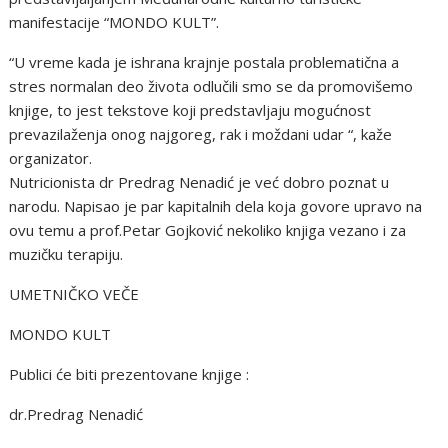
manifestacije “MONDO KULT”.
“U vreme kada je ishrana krajnje postala problematična a
stres normalan deo života odlučili smo se da promovišemo
knjige, to jest tekstove koji predstavljaju mogućnost
prevazilaženja onog najgoreg, rak i moždani udar “, kaže
organizator.
Nutricionista dr Predrag Nenadić je već dobro poznat u
narodu. Napisao je par kapitalnih dela koja govore upravo na
ovu temu a prof.Petar Gojković nekoliko knjiga vezano i za
muzičku terapiju.
UMETNIČKO VEČE
MONDO KULT
Publici će biti prezentovane knjige :
dr.Predrag Nenadić