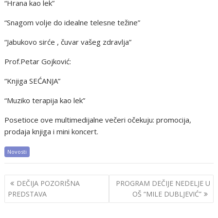
“Hrana kao lek”
“Snagom volje do idealne telesne težine”
“Jabukovo sirće , čuvar vašeg zdravlja”
Prof.Petar Gojković:
“Knjiga SEĆANJA”
“Muziko terapija kao lek”
Posetioce ove multimedijalne večeri očekuju: promocija,
prodaja knjiga i mini koncert.
Novosti
Post
DEČIJA POZORIŠNA
PROGRAM DEČIJE NEDELJE U
navigation
PREDSTAVA
OŠ “MILE DUBLJEVIĆ”