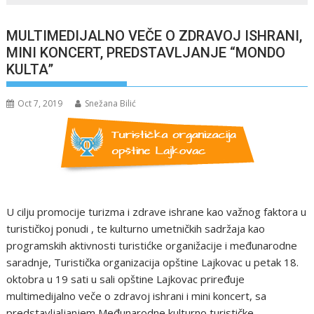
MULTIMEDIJALNO VEČE O ZDRAVOJ ISHRANI,
MINI KONCERT, PREDSTAVLJANJE “MONDO
KULTA”
Oct 7, 2019
Snežana Bilić
U cilju promocije turizma i zdrave ishrane kao važnog faktora u
turističkoj ponudi , te kulturno umetničkih sadržaja kao
programskih aktivnosti turistićke organižacije i međunarodne
saradnje, Turistička organizacija opštine Lajkovac u petak 18.
oktobra u 19 sati u sali opštine Lajkovac priređuje
multimedijalno veče o zdravoj ishrani i mini koncert, sa
predstavljaljanjem Međunarodne kulturno turističke