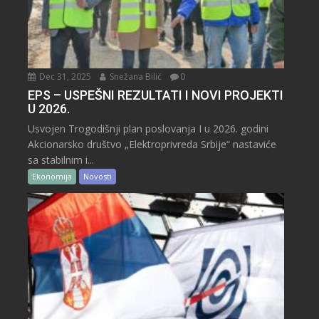
Dec 31, 2025
Snežana Bilić
0
EPS – USPEŠNI REZULTATI I NOVI PROJEKTI
U 2026.
Usvojen Trogodišnji plan poslovanja I u 2026. godini
Akcionarsko društvo „Elektroprivreda Srbije“ nastaviće
sa stabilnim i...
Ekonomija
Novosti