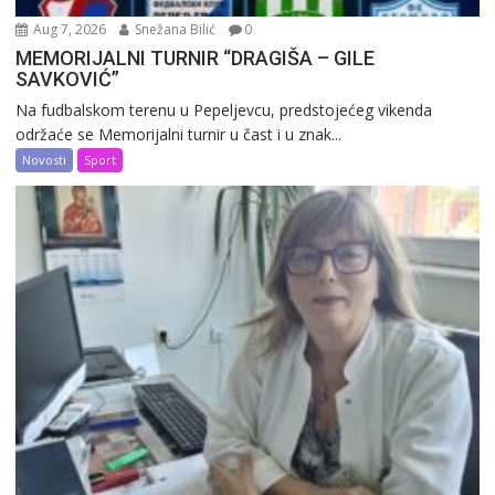
Aug 7, 2026
Snežana Bilić
0
MEMORIJALNI TURNIR “DRAGIŠA – GILE
SAVKOVIĆ”
Na fudbalskom terenu u Pepeljevcu, predstojećeg vikenda
održaće se Memorijalni turnir u čast i u znak...
Novosti
Sport