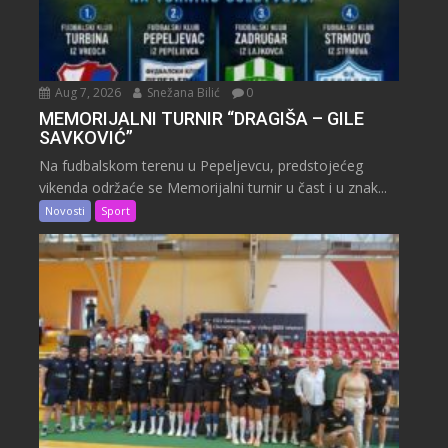
Aug 7, 2026
Snežana Bilić
0
MEMORIJALNI TURNIR “DRAGIŠA – GILE
SAVKOVIĆ”
Na fudbalskom terenu u Pepeljevcu, predstojećeg
vikenda održaće se Memorijalni turnir u čast i u znak...
Novosti
Sport