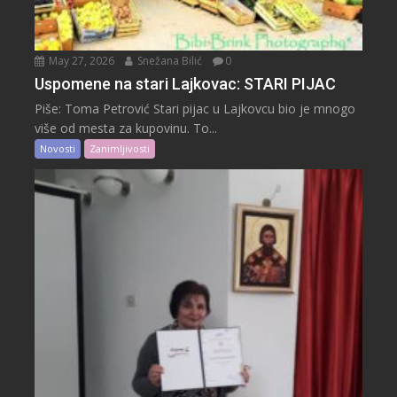
May 27, 2026
Snežana Bilić
0
Uspomene na stari Lajkovac: STARI PIJAC
Piše: Toma Petrović Stari pijac u Lajkovcu bio je mnogo
više od mesta za kupovinu. To...
Novosti
Zanimljivosti