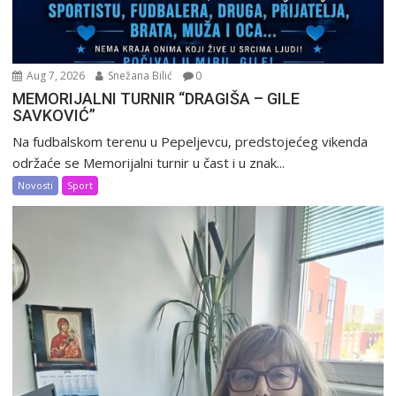
Aug 7, 2026
Snežana Bilić
0
MEMORIJALNI TURNIR “DRAGIŠA – GILE
SAVKOVIĆ”
Na fudbalskom terenu u Pepeljevcu, predstojećeg vikenda
održaće se Memorijalni turnir u čast i u znak...
Novosti
Sport