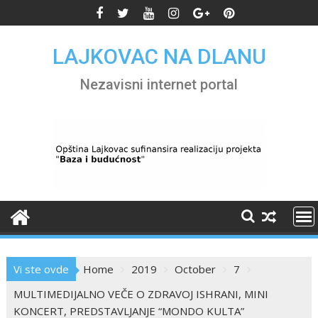
Skip
to
content
LAJKOVAC NA DLANU
Nezavisni internet portal
Vi ste ovde
Home
2019
October
7
MULTIMEDIJALNO VEČE O ZDRAVOJ ISHRANI, MINI
KONCERT, PREDSTAVLJANJE “MONDO KULTA”