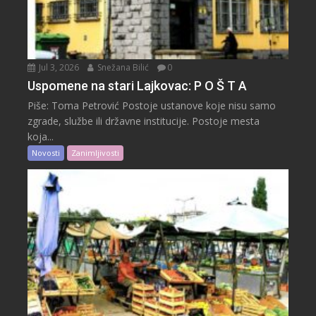
Jul 3, 2026
Snežana Bilić
0
Uspomene na stari Lajkovac: P O Š T A
Piše: Toma Petrović Postoje ustanove koje nisu samo
zgrade, službe ili državne institucije. Postoje mesta
koja...
Novosti
Zanimljivosti