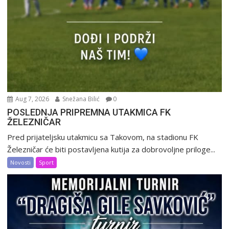
Aug 7, 2026
Snežana Bilić
0
POSLEDNJA PRIPREMNA UTAKMICA FK
ŽELEZNIČAR
Pred prijateljsku utakmicu sa Takovom, na stadionu FK
Železničar će biti postavljena kutija za dobrovoljne priloge...
Novosti
Sport