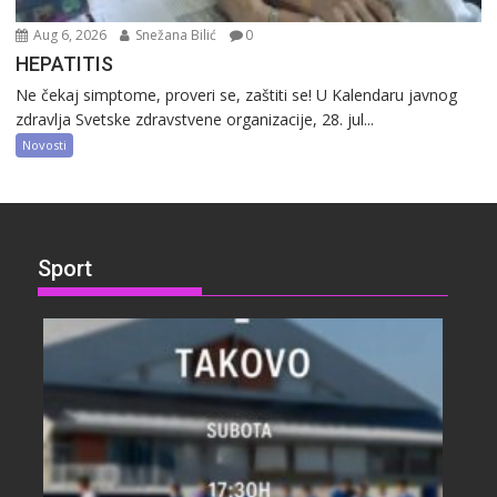
Aug 6, 2026
Snežana Bilić
0
HEPATITIS
Ne čekaj simptome, proveri se, zaštiti se! U Kalendaru javnog
zdravlja Svetske zdravstvene organizacije, 28. jul...
Novosti
Sport