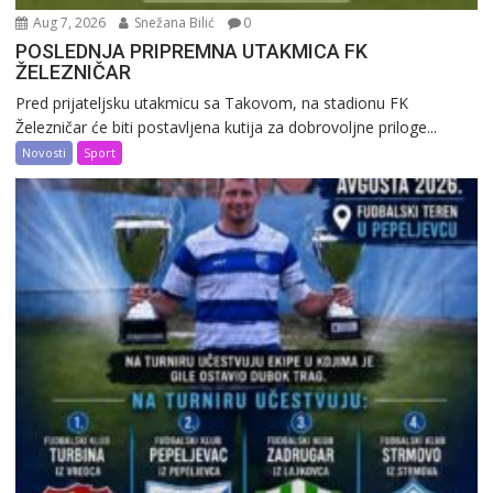
Aug 7, 2026
Snežana Bilić
0
POSLEDNJA PRIPREMNA UTAKMICA FK
ŽELEZNIČAR
Pred prijateljsku utakmicu sa Takovom, na stadionu FK
Železničar će biti postavljena kutija za dobrovoljne priloge...
Novosti
Sport