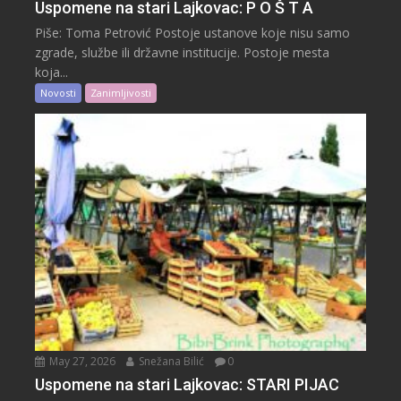
Uspomene na stari Lajkovac: P O Š T A
Piše: Toma Petrović Postoje ustanove koje nisu samo
zgrade, službe ili državne institucije. Postoje mesta
koja...
Novosti
Zanimljivosti
May 27, 2026
Snežana Bilić
0
Uspomene na stari Lajkovac: STARI PIJAC