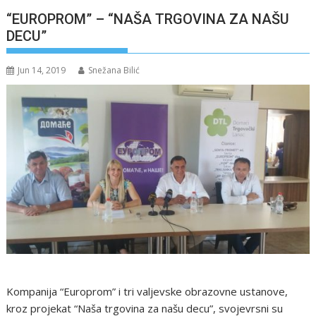
“EUROPROM” – “NAŠA TRGOVINA ZA NAŠU
DECU”
Jun 14, 2019
Snežana Bilić
Kompanija “Europrom” i tri valjevske obrazovne ustanove,
kroz projekat “Naša trgovina za našu decu”, svojevrsni su