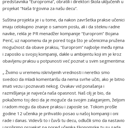
predstavnika “Europroma”, obratili i direktori škola uključenih u
projekat “Naša trgovina za našu decu”.
Suština projekta je i u tome, da nakon završetka prakse učenici
imaju celokupno znanje o samom poslu, ali i da steknu radne
navike, rekla je PR menadžer kompanije “Europrom” Bojana
Perić, uz napomenu da je pored toga što je učenicima pružena
mogućnost da obave praksu, “Europrom” najbolje među njima
i zaposlio u svojoj kompaniji, dakle u ambijentu koji im je kroz
obavljenu praksu u potpunosti već poznat u svim segmentima:
„ Živimo u vremenu iskrivljenih vrednosti i neretko smo
svedoci da mladi komentarišu da nema svrhe učiti, ako je bitno
imati vezu i poznavati nekog. Ovakav vid ponašanja i
razmišljanja je najveća naša opasnost. Naš cilj je bio, da
pokažemo toj deci da je moguće da svojim zalaganjem, željom
i radom mogu da obave praksu i zaposle se. Tokom prošle
godine 12 učenika je prihvatilo posao u našoj kompaniji i oni
rade i danas. Videvši to i čuvši tu decu, odlučili smo da nastavio
i proširimo projekat pa pored učenika Ekonomske tu su sada