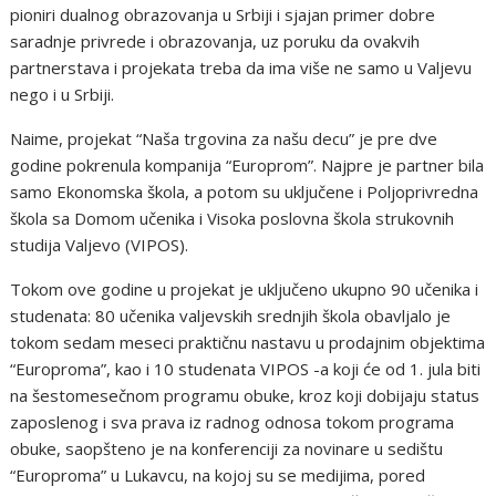
pioniri dualnog obrazovanja u Srbiji i sjajan primer dobre
saradnje privrede i obrazovanja, uz poruku da ovakvih
partnerstava i projekata treba da ima više ne samo u Valjevu
nego i u Srbiji.
Naime, projekat “Naša trgovina za našu decu” je pre dve
godine pokrenula kompanija “Europrom”. Najpre je partner bila
samo Ekonomska škola, a potom su uključene i Poljoprivredna
škola sa Domom učenika i Visoka poslovna škola strukovnih
studija Valjevo (VIPOS).
Tokom ove godine u projekat je uključeno ukupno 90 učenika i
studenata: 80 učenika valjevskih srednjih škola obavljalo je
tokom sedam meseci praktičnu nastavu u prodajnim objektima
“Europroma”, kao i 10 studenata VIPOS -a koji će od 1. jula biti
na šestomesečnom programu obuke, kroz koji dobijaju status
zaposlenog i sva prava iz radnog odnosa tokom programa
obuke, saopšteno je na konferenciji za novinare u sedištu
“Europroma” u Lukavcu, na kojoj su se medijima, pored