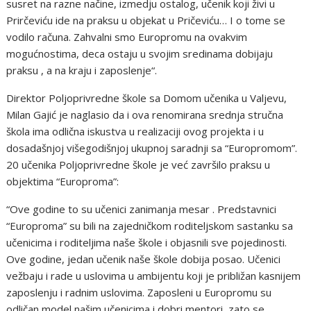
susret na razne načine, izmedju ostalog, učenik koji živi u
Prirčeviću ide na praksu u objekat u Pričeviću… I o tome se
vodilo računa. Zahvalni smo Europromu na ovakvim
mogućnostima, deca ostaju u svojim sredinama dobijaju
praksu , a na kraju i zaposlenje“.
Direktor Poljoprivredne škole sa Domom učenika u Valjevu,
Milan Gajić je naglasio da i ova renomirana srednja stručna
škola ima odlična iskustva u realizaciji ovog projekta i u
dosadašnjoj višegodišnjoj ukupnoj saradnji sa “Europromom”.
20 učenika Poljoprivredne škole je već završilo praksu u
objektima “Europroma”:
“Ove godine to su učenici zanimanja mesar . Predstavnici
“Europroma” su bili na zajedničkom roditeljskom sastanku sa
učenicima i roditeljima naše škole i objasnili sve pojedinosti.
Ove godine, jedan učenik naše škole dobija posao. Učenici
vežbaju i rade u uslovima u ambijentu koji je približan kasnijem
zaposlenju i radnim uslovima. Zaposleni u Europromu su
odličan model našim učenicima i dobri mentori, zato se