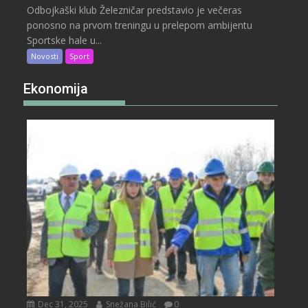
Odbojkaški klub Železničar predstavio je večeras
ponosno na prvom treningu u prelepom ambijentu
Sportske hale u...
Novosti
Sport
Ekonomija
Dec 31, 2025
Snežana Bilić
0