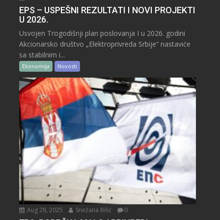
EPS – USPEŠNI REZULTATI I NOVI PROJEKTI
U 2026.
Usvojen Trogodišnji plan poslovanja I u 2026. godini
Akcionarsko društvo „Elektroprivreda Srbije“ nastaviće
sa stabilnim i...
Ekonomija
Novosti
Aug 28, 2025
Snežana Bilić
0