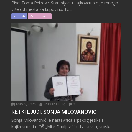
Piše: Toma Petrović Stari pijac u Lajkovcu bio je mnogo
više od mesta za kupovinu. To...
Novosti
Zanimljivosti
May 6, 2026
Snežana Bilić
0
RETKI LJUDI: SONJA MILOVANOVIĆ
Sonja Milovanović je nastavnica srpskog jezika i
književnosti u OŠ „Mile Dubljević“ u Lajkovcu, srpska