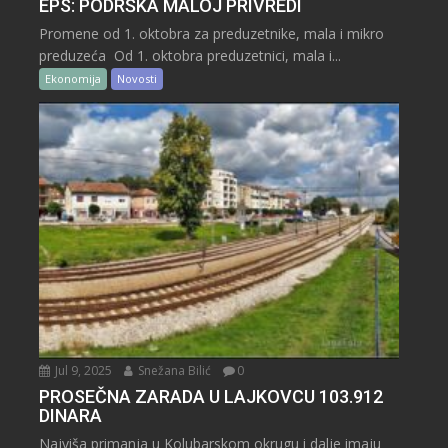
EPS: PODRŠKA MALOJ PRIVREDI
Promene od 1. oktobra za preduzetnike, mala i mikro
preduzeća Od 1. oktobra preduzetnici, mala i...
Ekonomija
Novosti
Jul 9, 2025
Snežana Bilić
0
PROSEČNA ZARADA U LAJKOVCU 103.912
DINARA
Najviša primanja u Kolubarskom okrugu i dalje imaju