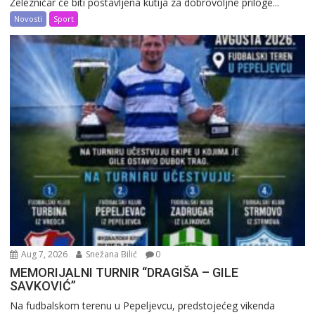
Železničar će biti postavljena kutija za dobrovoljne priloge...
Novosti
Sport
Aug 7, 2026
Snežana Bilić
0
MEMORIJALNI TURNIR “DRAGIŠA – GILE
SAVKOVIĆ”
Na fudbalskom terenu u Pepeljevcu, predstojećeg vikenda