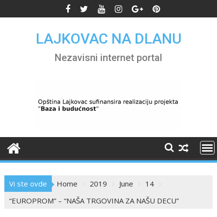
Skip
to
content
LAJKOVAC NA DLANU
Nezavisni internet portal
Vi ste ovde
Home
2019
June
14
“EUROPROM” – “NAŠA TRGOVINA ZA NAŠU DECU”