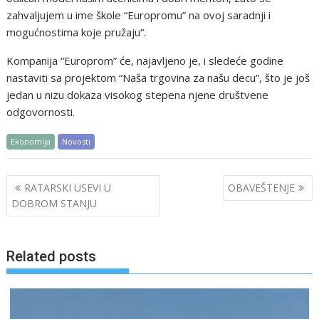
zahvaljujem u ime škole “Europromu” na ovoj saradnji i
mogućnostima koje pružaju“.
Kompanija “Europrom” će, najavljeno je, i sledeće godine
nastaviti sa projektom “Naša trgovina za našu decu”, što je još
jedan u nizu dokaza visokog stepena njene društvene
odgovornosti.
Ekonomija
Novosti
Post
RATARSKI USEVI U
OBAVEŠTENJE
navigation
DOBROM STANJU
Related posts