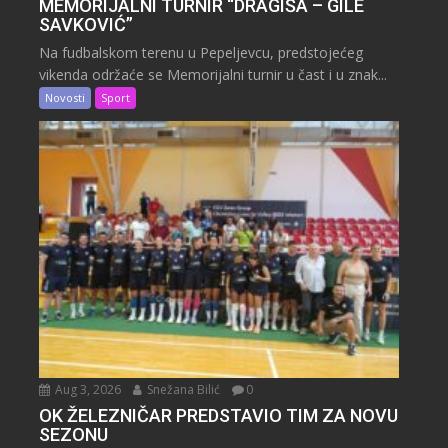
MEMORIJALNI TURNIR “DRAGIŠA – GILE
SAVKOVIĆ”
Na fudbalskom terenu u Pepeljevcu, predstojećeg
vikenda održaće se Memorijalni turnir u čast i u znak...
Novosti
Sport
Aug 3, 2026
Snežana Bilić
0
OK ŽELEZNIČAR PREDSTAVIO TIM ZA NOVU
SEZONU