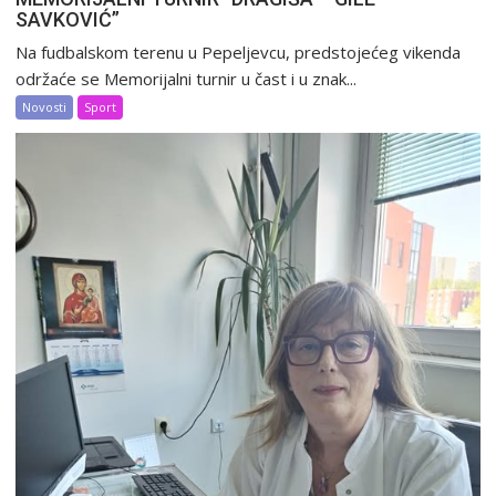
SAVKOVIĆ”
Na fudbalskom terenu u Pepeljevcu, predstojećeg vikenda
održaće se Memorijalni turnir u čast i u znak...
Novosti
Sport