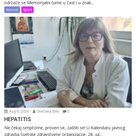
održaće se Memorijalni turnir u čast i u znak...
Novosti
Sport
Aug 6, 2026
Snežana Bilić
0
HEPATITIS
Ne čekaj simptome, proveri se, zaštiti se! U Kalendaru javnog
zdravlja Svetske zdravstvene organizacije, 28. jul...