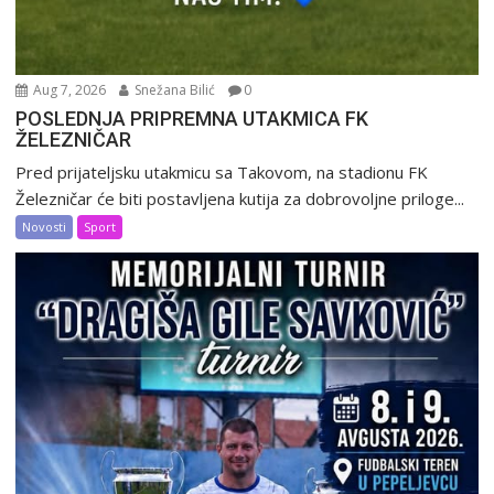
Aug 7, 2026
Snežana Bilić
0
POSLEDNJA PRIPREMNA UTAKMICA FK
ŽELEZNIČAR
Pred prijateljsku utakmicu sa Takovom, na stadionu FK
Železničar će biti postavljena kutija za dobrovoljne priloge...
Novosti
Sport