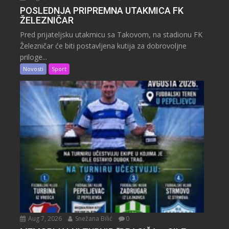
POSLEDNJA PRIPREMNA UTAKMICA FK
ŽELEZNIČAR
Pred prijateljsku utakmicu sa Takovom, na stadionu FK
Železničar će biti postavljena kutija za dobrovoljne
priloge...
Novosti
Sport
Aug 7, 2026
Snežana Bilić
0