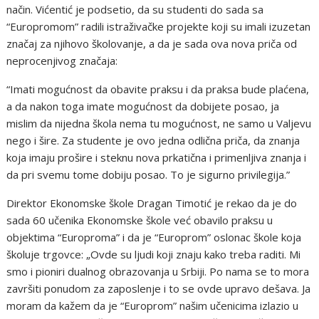
način. Vićentić je podsetio, da su studenti do sada sa
“Europromom” radili istraživačke projekte koji su imali izuzetan
značaj za njihovo školovanje, a da je sada ova nova priča od
neprocenjivog značaja:
“Imati mogućnost da obavite praksu i da praksa bude plaćena,
a da nakon toga imate mogućnost da dobijete posao, ja
mislim da nijedna škola nema tu mogućnost, ne samo u Valjevu
nego i šire. Za studente je ovo jedna odlična priča, da znanja
koja imaju prošire i steknu nova prkatična i primenljiva znanja i
da pri svemu tome dobiju posao. To je sigurno privilegija.”
Direktor Ekonomske škole Dragan Timotić je rekao da je do
sada 60 učenika Ekonomske škole već obavilo praksu u
objektima “Europroma” i da je “Europrom” oslonac škole koja
školuje trgovce: „Ovde su ljudi koji znaju kako treba raditi. Mi
smo i pioniri dualnog obrazovanja u Srbiji. Po nama se to mora
završiti ponudom za zaposlenje i to se ovde upravo dešava. Ja
moram da kažem da je “Europrom” našim učenicima izlazio u