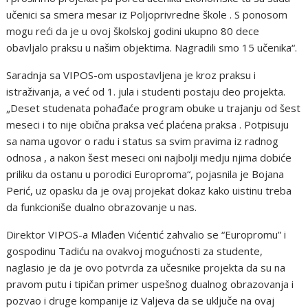
učenici sa smera mesar iz Poljoprivredne škole . S ponosom
mogu reći da je u ovoj školskoj godini ukupno 80 dece
obavljalo praksu u našim objektima. Nagradili smo 15 učenika“.
Saradnja sa VIPOS-om uspostavljena je kroz praksu i
istraživanja, a već od 1. jula i studenti postaju deo projekta.
„Deset studenata pohađaće program obuke u trajanju od šest
meseci i to nije obična praksa već plaćena praksa . Potpisuju
sa nama ugovor o radu i status sa svim pravima iz radnog
odnosa , a nakon šest meseci oni najbolji medju njima dobiće
priliku da ostanu u porodici Europroma“, pojasnila je Bojana
Perić, uz opasku da je ovaj projekat dokaz kako uistinu treba
da funkcioniše dualno obrazovanje u nas.
Direktor VIPOS-a Mlađen Vićentić zahvalio se “Europromu” i
gospodinu Tadiću na ovakvoj mogućnosti za studente,
naglasio je da je ovo potvrda za učesnike projekta da su na
pravom putu i tipičan primer uspešnog dualnog obrazovanja i
pozvao i druge kompanije iz Valjeva da se uključe na ovaj