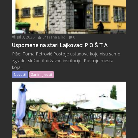
Jul 3, 2026
Snežana Bilić
0
Uspomene na stari Lajkovac: P O Š T A
Piše: Toma Petrović Postoje ustanove koje nisu samo
zgrade, službe ili državne institucije. Postoje mesta
koja...
Novosti
Zanimljivosti