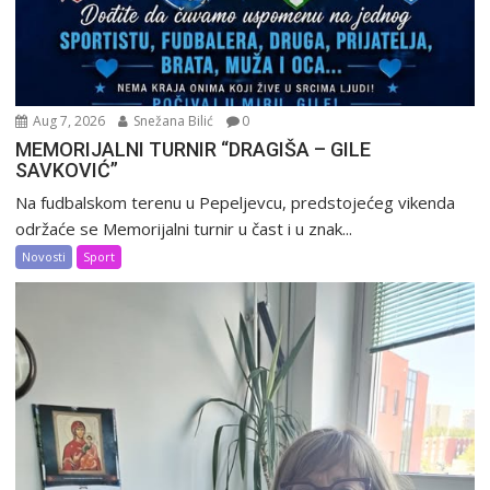
Aug 7, 2026
Snežana Bilić
0
MEMORIJALNI TURNIR “DRAGIŠA – GILE
SAVKOVIĆ”
Na fudbalskom terenu u Pepeljevcu, predstojećeg vikenda
održaće se Memorijalni turnir u čast i u znak...
Novosti
Sport