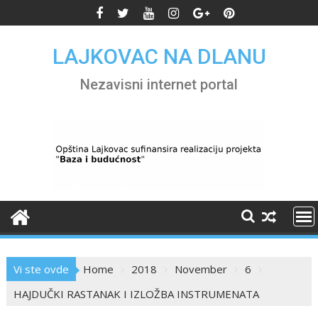
Skip
to
content
LAJKOVAC NA DLANU
Nezavisni internet portal
Vi ste ovde
Home
2018
November
6
HAJDUČKI RASTANAK I IZLOŽBA INSTRUMENATA