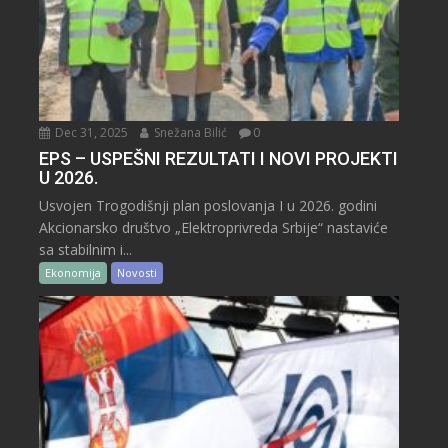
Dec 31, 2025
Snežana Bilić
0
EPS – USPEŠNI REZULTATI I NOVI PROJEKTI
U 2026.
Usvojen Trogodišnji plan poslovanja I u 2026. godini
Akcionarsko društvo „Elektroprivreda Srbije“ nastaviće
sa stabilnim i...
Ekonomija
Novosti