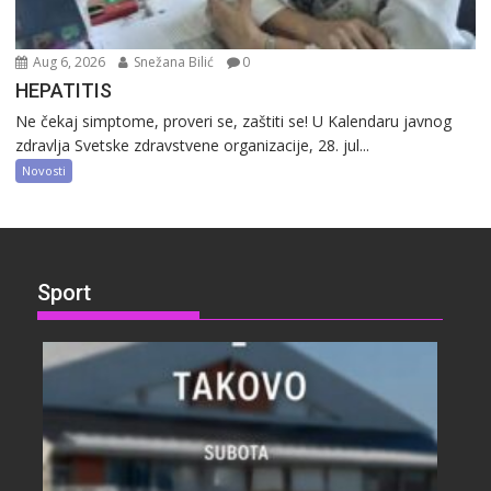
Aug 6, 2026
Snežana Bilić
0
HEPATITIS
Ne čekaj simptome, proveri se, zaštiti se! U Kalendaru javnog
zdravlja Svetske zdravstvene organizacije, 28. jul...
Novosti
Sport