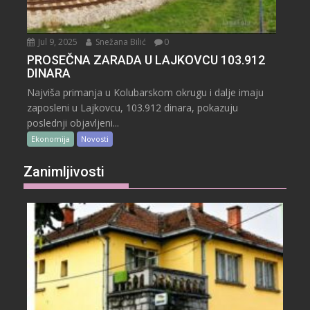
Jul 9, 2025
Snežana Bilić
0
PROSEČNA ZARADA U LAJKOVCU 103.912
DINARA
Najviša primanja u Kolubarskom okrugu i dalje imaju
zaposleni u Lajkovcu, 103.912 dinara, pokazuju
poslednji objavljeni...
Ekonomija
Novosti
Zanimljivosti