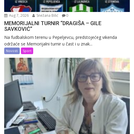
Aug 7, 2026
Snežana Bilić
0
MEMORIJALNI TURNIR “DRAGIŠA – GILE
SAVKOVIĆ”
Na fudbalskom terenu u Pepeljevcu, predstojećeg vikenda
održaće se Memorijalni turnir u čast i u znak...
Novosti
Sport