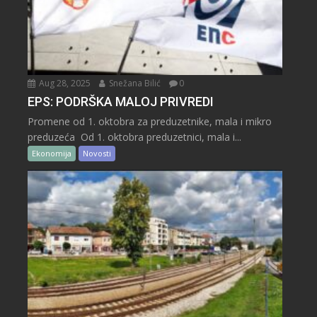
Aug 28, 2025
Snežana Bilić
0
EPS: PODRŠKA MALOJ PRIVREDI
Promene od 1. oktobra za preduzetnike, mala i mikro
preduzeća Od 1. oktobra preduzetnici, mala i...
Ekonomija
Novosti