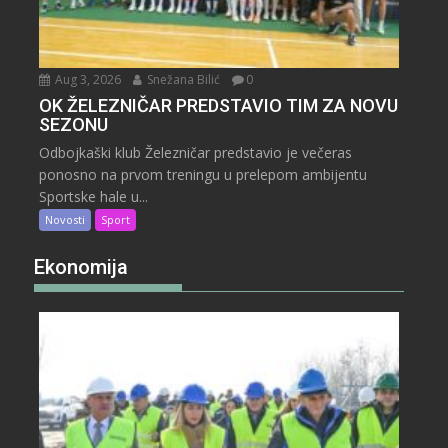
Aug 3, 2026
Snežana Bilić
0
OK ŽELEZNIČAR PREDSTAVIO TIM ZA NOVU
SEZONU
Odbojkaški klub Železničar predstavio je večeras
ponosno na prvom treningu u prelepom ambijentu
Sportske hale u...
Novosti
Sport
Ekonomija