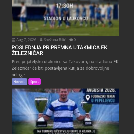
Aug 7, 2026
Snežana Bilić
0
POSLEDNJA PRIPREMNA UTAKMICA FK
ŽELEZNIČAR
Pred prijateljsku utakmicu sa Takovom, na stadionu FK
Železničar će biti postavljena kutija za dobrovoljne
priloge...
Novosti
Sport