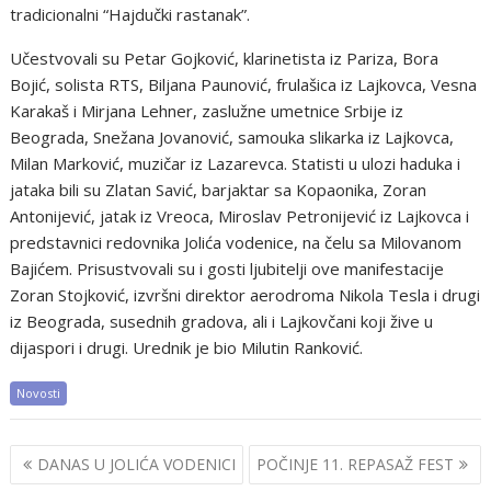
tradicionalni “Hajdučki rastanak”.
Učestvovali su Petar Gojković, klarinetista iz Pariza, Bora
Bojić, solista RTS, Biljana Paunović, frulašica iz Lajkovca, Vesna
Karakaš i Mirjana Lehner, zaslužne umetnice Srbije iz
Beograda, Snežana Jovanović, samouka slikarka iz Lajkovca,
Milan Marković, muzičar iz Lazarevca. Statisti u ulozi haduka i
jataka bili su Zlatan Savić, barjaktar sa Kopaonika, Zoran
Antonijević, jatak iz Vreoca, Miroslav Petronijević iz Lajkovca i
predstavnici redovnika Jolića vodenice, na čelu sa Milovanom
Bajićem. Prisustvovali su i gosti ljubitelji ove manifestacije
Zoran Stojković, izvršni direktor aerodroma Nikola Tesla i drugi
iz Beograda, susednih gradova, ali i Lajkovčani koji žive u
dijaspori i drugi. Urednik je bio Milutin Ranković.
Novosti
Post
DANAS U JOLIĆA VODENICI
POČINJE 11. REPASAŽ FEST
navigation