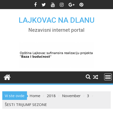
Skip
to
content
LAJKOVAC NA DLANU
Nezavisni internet portal
Vi ste ovde
Home
2018
November
3
ŠESTI TRIJUMF SEZONE