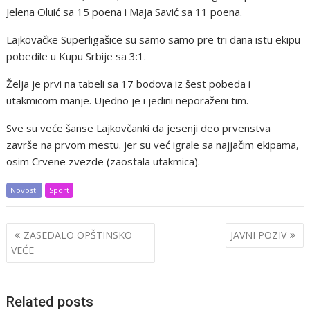
Jelena Oluić sa 15 poena i Maja Savić sa 11 poena.
Lajkovačke Superligašice su samo samo pre tri dana istu ekipu
pobedile u Kupu Srbije sa 3:1.
Želja je prvi na tabeli sa 17 bodova iz šest pobeda i
utakmicom manje. Ujedno je i jedini neporaženi tim.
Sve su veće šanse Lajkovčanki da jesenji deo prvenstva
završe na prvom mestu. jer su već igrale sa najjačim ekipama,
osim Crvene zvezde (zaostala utakmica).
Novosti
Sport
Post
ZASEDALO OPŠTINSKO
JAVNI POZIV
navigation
VEĆE
Related posts