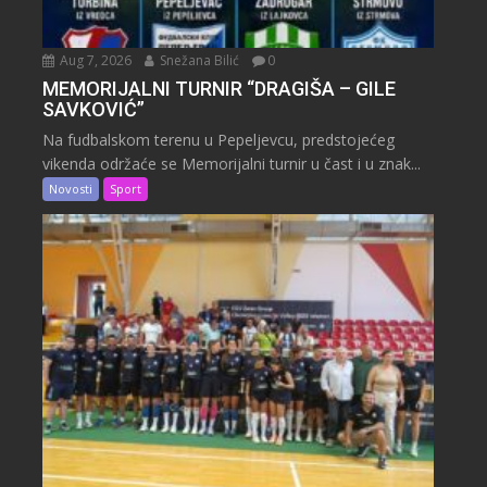
Aug 7, 2026
Snežana Bilić
0
MEMORIJALNI TURNIR “DRAGIŠA – GILE
SAVKOVIĆ”
Na fudbalskom terenu u Pepeljevcu, predstojećeg
vikenda održaće se Memorijalni turnir u čast i u znak...
Novosti
Sport