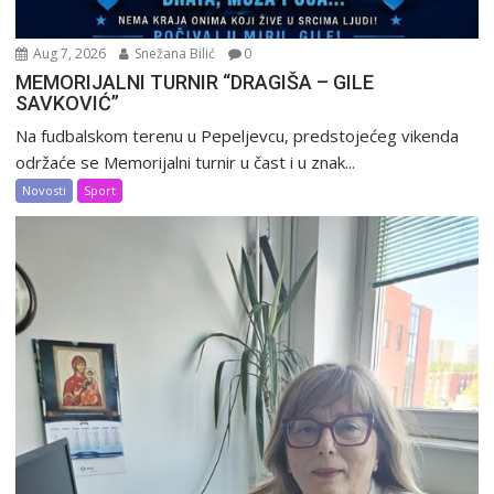
Aug 7, 2026
Snežana Bilić
0
MEMORIJALNI TURNIR “DRAGIŠA – GILE
SAVKOVIĆ”
Na fudbalskom terenu u Pepeljevcu, predstojećeg vikenda
održaće se Memorijalni turnir u čast i u znak...
Novosti
Sport