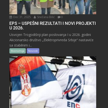
Dec 31, 2025
Snežana Bilić
0
EPS – USPEŠNI REZULTATI I NOVI PROJEKTI
U 2026.
Usvojen Trogodišnji plan poslovanja I u 2026. godini
Akcionarsko društvo „Elektroprivreda Srbije“ nastaviće
sa stabilnim i...
Ekonomija
Novosti