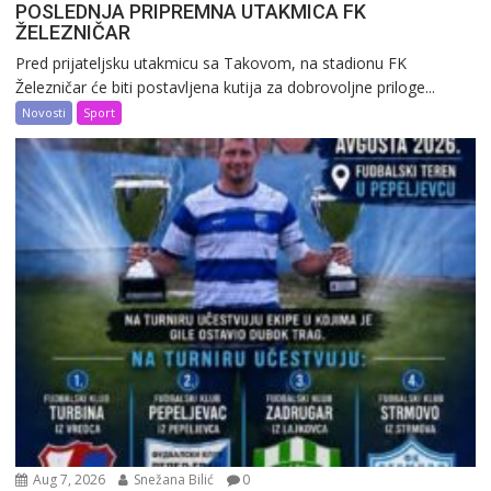
POSLEDNJA PRIPREMNA UTAKMICA FK
ŽELEZNIČAR
Pred prijateljsku utakmicu sa Takovom, na stadionu FK
Železničar će biti postavljena kutija za dobrovoljne priloge...
Novosti
Sport
Aug 7, 2026
Snežana Bilić
0