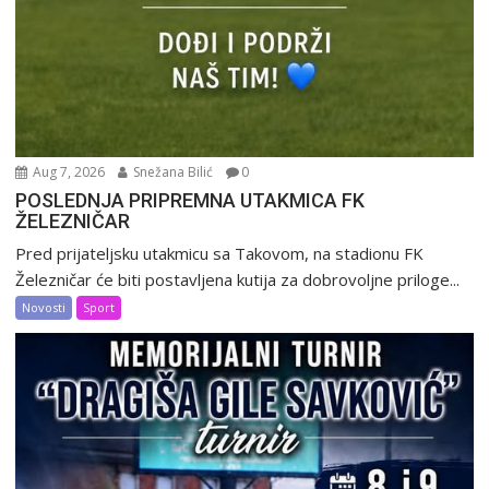
Aug 7, 2026
Snežana Bilić
0
POSLEDNJA PRIPREMNA UTAKMICA FK
ŽELEZNIČAR
Pred prijateljsku utakmicu sa Takovom, na stadionu FK
Železničar će biti postavljena kutija za dobrovoljne priloge...
Novosti
Sport