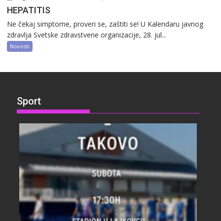
HEPATITIS
Ne čekaj simptome, proveri se, zaštiti se! U Kalendaru javnog
zdravlja Svetske zdravstvene organizacije, 28. jul...
Novosti
Sport