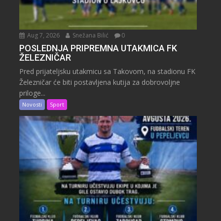
Aug 7, 2026
Snežana Bilić
0
POSLEDNJA PRIPREMNA UTAKMICA FK
ŽELEZNIČAR
Pred prijateljsku utakmicu sa Takovom, na stadionu FK
Železničar će biti postavljena kutija za dobrovoljne
priloge...
Novosti
Sport