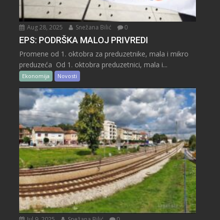
Aug 28, 2025
Snežana Bilić
0
EPS: PODRŠKA MALOJ PRIVREDI
Promene od 1. oktobra za preduzetnike, mala i mikro
preduzeća Od 1. oktobra preduzetnici, mala i...
Ekonomija
Novosti
Jul 9, 2025
Snežana Bilić
0