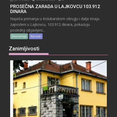
PROSEČNA ZARADA U LAJKOVCU 103.912
DINARA
Najviša primanja u Kolubarskom okrugu i dalje imaju
zaposleni u Lajkovcu, 103.912 dinara, pokazuju
poslednji objavljeni...
Ekonomija
Novosti
Zanimljivosti