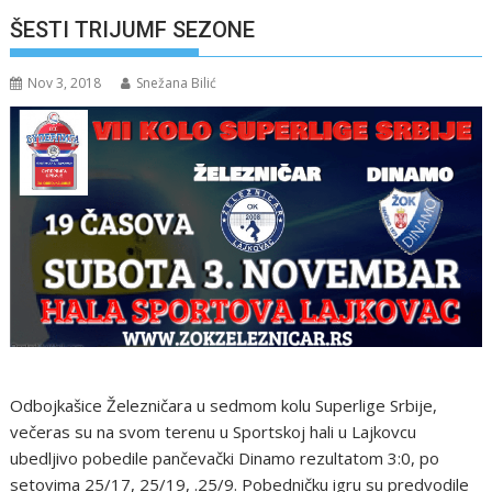
ŠESTI TRIJUMF SEZONE
Nov 3, 2018
Snežana Bilić
Odbojkašice Železničara u sedmom kolu Superlige Srbije,
večeras su na svom terenu u Sportskoj hali u Lajkovcu
ubedljivo pobedile pančevački Dinamo rezultatom 3:0, po
setovima 25/17, 25/19, .25/9. Pobedničku igru su predvodile