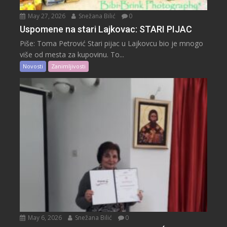
May 27, 2026
Snežana Bilić
0
Uspomene na stari Lajkovac: STARI PIJAC
Piše: Toma Petrović Stari pijac u Lajkovcu bio je mnogo
više od mesta za kupovinu. To...
Novosti
Zanimljivosti
May 6, 2026
Snežana Bilić
0