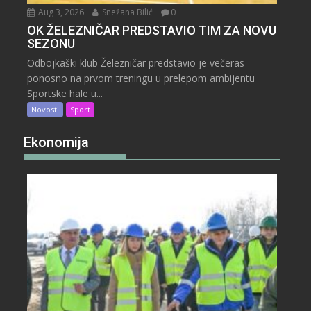
Aug 3, 2026
Snežana Bilić
0
OK ŽELEZNIČAR PREDSTAVIO TIM ZA NOVU
SEZONU
Odbojkaški klub Železničar predstavio je večeras
ponosno na prvom treningu u prelepom ambijentu
Sportske hale u...
Novosti
Sport
Ekonomija