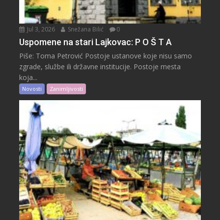
Jul 3, 2026
Snežana Bilić
0
Uspomene na stari Lajkovac: P O Š T A
Piše: Toma Petrović Postoje ustanove koje nisu samo
zgrade, službe ili državne institucije. Postoje mesta
koja...
Novosti
Zanimljivosti