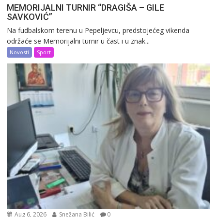
MEMORIJALNI TURNIR “DRAGIŠA – GILE
SAVKOVIĆ”
Na fudbalskom terenu u Pepeljevcu, predstojećeg vikenda
održaće se Memorijalni turnir u čast i u znak...
Novosti
Sport
Aug 6, 2026
Snežana Bilić
0