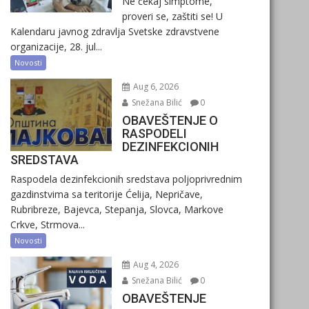
Ne čekaj simptome,
proveri se, zaštiti se! U
Kalendaru javnog zdravlja Svetske zdravstvene
organizacije, 28. jul...
Novosti
Aug 6, 2026
Snežana Bilić
0
OBAVEŠTENJE O
RASPODELI
DEZINFEKCIONIH
SREDSTAVA
Raspodela dezinfekcionih sredstava poljoprivrednim
gazdinstvima sa teritorije Ćelija, Nepričave,
Rubribreze, Bajevca, Stepanja, Slovca, Markove
Crkve, Strmova...
Novosti
Aug 4, 2026
Snežana Bilić
0
OBAVEŠTENJE