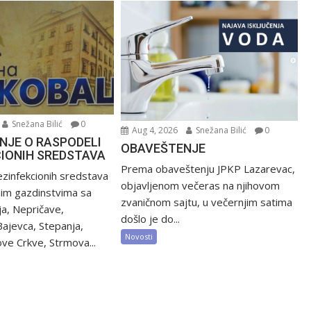
Snežana Bilić
0
Aug 4, 2026
Snežana Bilić
0
NJE O RASPODELI
OBAVEŠTENJE
CIONIH SREDSTAVA
Prema obaveštenju JPKP Lazarevac,
zinfekcionih sredstava
objavljenom večeras na njihovom
nim gazdinstvima sa
zvaničnom sajtu, u večernjim satima
ija, Nepričave,
došlo je do...
Bajevca, Stepanja,
Novosti
ve Crkve, Strmova...