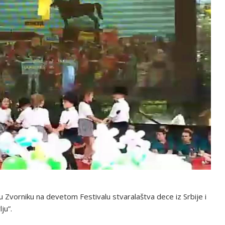
u Zvorniku na devetom Festivalu stvaralaštva dece iz Srbije i
ju”.