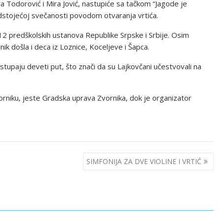
ra Todorović i Mira Jović, nastupiće sa tačkom “Jagode je
edstojećoj svečanosti povodom otvaranja vrtića.
 12 predškolskih ustanova Republike Srpske i Srbije. Osim
rnik došla i deca iz Loznice, Koceljeve i Šapca.
astupaju deveti put, što znači da su Lajkovčani učestvovali na
vorniku, jeste Gradska uprava Zvornika, dok je organizator
SIMFONIJA ZA DVE VIOLINE I VRTIĆ