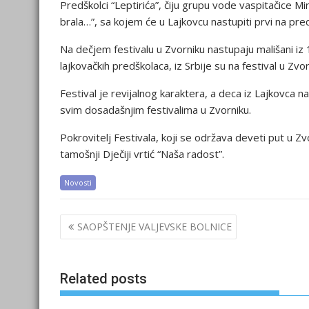
Predškolci “Leptirića”, čiju grupu vode vaspitačice Mi
brala…”, sa kojem će u Lajkovcu nastupiti prvi na pr
Na dečjem festivalu u Zvorniku nastupaju mališani iz
lajkovačkih predškolaca, iz Srbije su na festival u Zvo
Festival je revijalnog karaktera, a deca iz Lajkovca n
svim dosadašnjim festivalima u Zvorniku.
Pokrovitelj Festivala, koji se održava deveti put u Z
tamošnji Dječiji vrtić “Naša radost”.
Novosti
Post
SAOPŠTENJE VALJEVSKE BOLNICE
navigation
Related posts