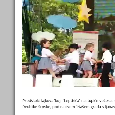
Predškolci lajkovačkog “Leptirića” nastupiće večeras 
Reublike Srpske, pod nazivom “Našem gradu s ljubavl