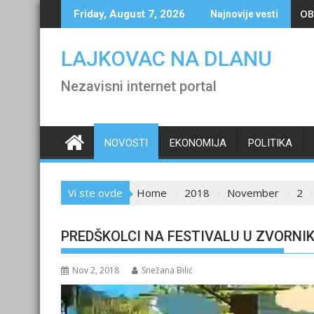
Skip
OB
Friday, August 7, 2026
Najnovije vesti
to
content
LAJKOVAC NA DLANU
Nezavisni internet portal
NOVOSTI
EKONOMIJA
POLITIKA
Vi ste ovde
Home
2018
November
2
PREDŠKOLCI NA FESTIVALU U ZVORNI
Nov 2, 2018
Snežana Bilić