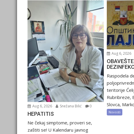
Aug 6, 2026
OBAVEŠTE
DEZINFEK
Raspodela de
poljoprivred
teritorije Ćel
Rubribreze, 
Slovca, Marko
Aug 6, 2026
Snežana Bilić
0
Novosti
HEPATITIS
Ne čekaj simptome, proveri se,
zaštiti se! U Kalendaru javnog