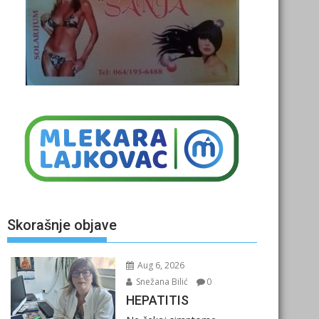
Skorašnje objave
Aug 6, 2026
Snežana Bilić
0
HEPATITIS