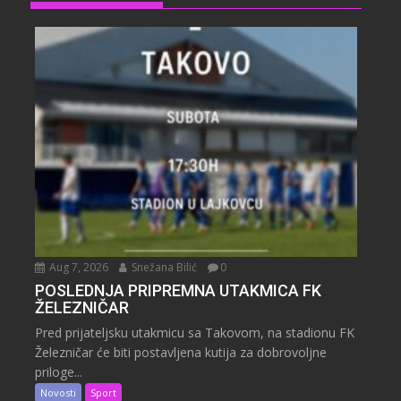
Aug 7, 2026
Snežana Bilić
0
POSLEDNJA PRIPREMNA UTAKMICA FK
ŽELEZNIČAR
Pred prijateljsku utakmicu sa Takovom, na stadionu FK
Železničar će biti postavljena kutija za dobrovoljne
priloge...
Novosti
Sport