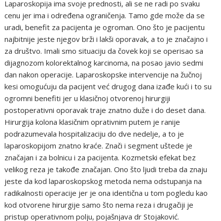
Laparoskopija ima svoje prednosti, ali se ne radi po svaku
cenu jer ima i određena ograničenja. Tamo gde može da se
uradi, benefit za pacijenta je ogroman. Ono što je pacijentu
najbitnije jeste njegov brži i lakši oporavak, a to je značajno i
za društvo. Imali smo situaciju da čovek koji se operisao sa
dijagnozom kolorektalnog karcinoma, na posao javio sedmi
dan nakon operacije. Laparoskopske intervencije na žučnoj
kesi omogućuju da pacijent već drugog dana izađe kući i to su
ogromni benefiti jer u klasičnoj otvorenoj hirurgiji
postoperativni oporavak traje znatno duže i do deset dana.
Hirurgija kolona klasičnim oprativnim putem je ranije
podrazumevala hospitalizaciju do dve nedelje, a to je
laparoskopijom znatno kraće. Znači i segment uštede je
značajan i za bolnicu i za pacijenta. Kozmetski efekat bez
velikog reza je takođe značajan. Ono što ljudi treba da znaju
jeste da kod laparoskopskog metoda nema odstupanja na
radikalnosti operacije jer je ona identična u tom pogledu kao
kod otvorene hirurgije samo što nema reza i drugačiji je
pristup operativnom polju, pojašnjava dr Stojaković.