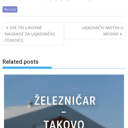
Novosti
Post
SVE TRI LIKOVNE
LAJKOVAČKI MOTIVI U
navigation
NAGRADE ZA LAJKOVAČKE
MOSKVI
OSNOVCE
Related posts