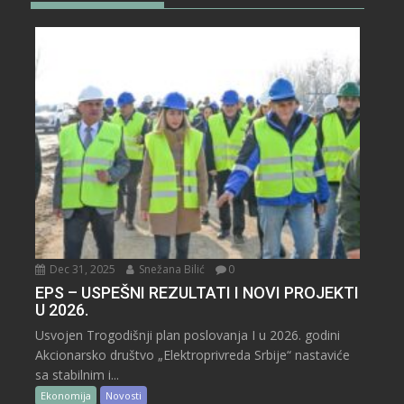
Dec 31, 2025
Snežana Bilić
0
EPS – USPEŠNI REZULTATI I NOVI PROJEKTI
U 2026.
Usvojen Trogodišnji plan poslovanja I u 2026. godini
Akcionarsko društvo „Elektroprivreda Srbije“ nastaviće
sa stabilnim i...
Ekonomija
Novosti