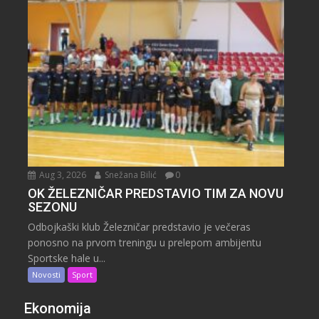
Aug 3, 2026
Snežana Bilić
0
OK ŽELEZNIČAR PREDSTAVIO TIM ZA NOVU
SEZONU
Odbojkaški klub Železničar predstavio je večeras
ponosno na prvom treningu u prelepom ambijentu
Sportske hale u...
Novosti
Sport
Ekonomija