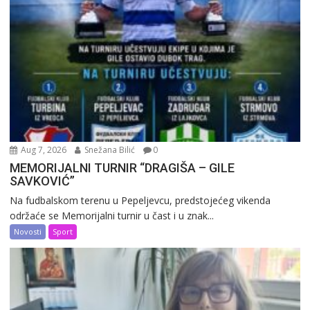
Aug 7, 2026
Snežana Bilić
0
MEMORIJALNI TURNIR “DRAGIŠA – GILE
SAVKOVIĆ”
Na fudbalskom terenu u Pepeljevcu, predstojećeg vikenda
održaće se Memorijalni turnir u čast i u znak...
Novosti
Sport