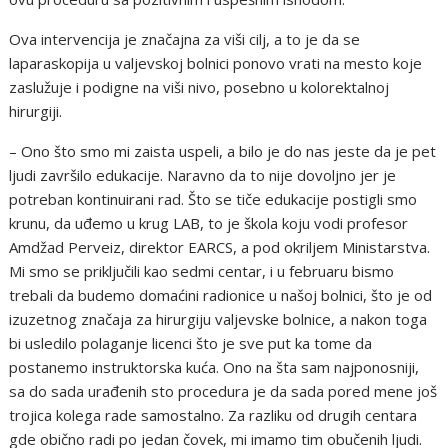
Ova intervencija je značajna za viši cilj, a to je da se
laparaskopija u valjevskoj bolnici ponovo vrati na mesto koje
zaslužuje i podigne na viši nivo, posebno u kolorektalnoj
hirurgiji.
– Ono što smo mi zaista uspeli, a bilo je do nas jeste da je pet
ljudi završilo edukacije. Naravno da to nije dovoljno jer je
potreban kontinuirani rad. Što se tiče edukacije postigli smo
krunu, da uđemo u krug LAB, to je škola koju vodi profesor
Amdžad Perveiz, direktor EARCS, a pod okriljem Ministarstva.
Mi smo se priključili kao sedmi centar, i u februaru bismo
trebali da budemo domaćini radionice u našoj bolnici, što je od
izuzetnog značaja za hirurgiju valjevske bolnice, a nakon toga
bi usledilo polaganje licenci što je sve put ka tome da
postanemo instruktorska kuća. Ono na šta sam najponosniji,
sa do sada urađenih sto procedura je da sada pored mene još
trojica kolega rade samostalno. Za razliku od drugih centara
gde obično radi po jedan čovek, mi imamo tim obučenih ljudi.