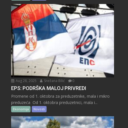
Aug 28, 2025
Snežana Bilić
0
EPS: PODRŠKA MALOJ PRIVREDI
Promene od 1. oktobra za preduzetnike, mala i mikro
preduzeća Od 1. oktobra preduzetnici, mala i...
Ekonomija
Novosti