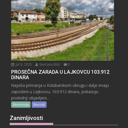
Jul 9, 2025
Snežana Bilić
0
PROSEČNA ZARADA U LAJKOVCU 103.912
DINARA
Najviša primanja u Kolubarskom okrugu i dalje imaju
zaposleni u Lajkovcu, 103.912 dinara, pokazuju
poslednji objavljeni...
Ekonomija
Novosti
Zanimljivosti