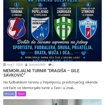
Aug 7, 2026
Snežana Bilić
0
MEMORIJALNI TURNIR “DRAGIŠA – GILE
SAVKOVIĆ”
Na fudbalskom terenu u Pepeljevcu, predstojećeg vikenda
održaće se Memorijalni turnir u čast i u znak...
Novosti
Sport