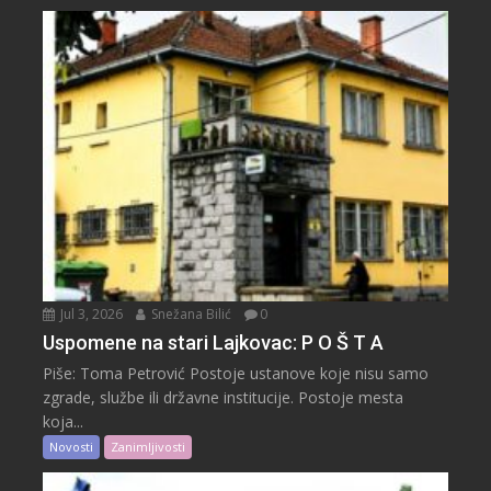
Jul 3, 2026
Snežana Bilić
0
Uspomene na stari Lajkovac: P O Š T A
Piše: Toma Petrović Postoje ustanove koje nisu samo
zgrade, službe ili državne institucije. Postoje mesta
koja...
Novosti
Zanimljivosti