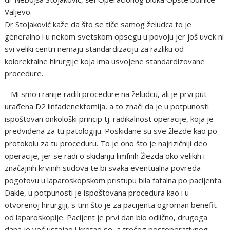
Valjevo.
Dr Stojaković kaže da što se tiče samog želudca to je
generalno i u nekom svetskom opsegu u povoju jer još uvek ni
svi veliki centri nemaju standardizaciju za razliku od
kolorektalne hirurgije koja ima usvojene standardizovane
procedure.
– Mi smo i ranije radili procedure na želudcu, ali je prvi put
urađena D2 linfadenektomija, a to znači da je u potpunosti
ispoštovan onkološki princip tj. radikalnost operacije, koja je
predviđena za tu patologiju. Poskidane su sve žlezde kao po
protokolu za tu proceduru. To je ono što je najrizičniji deo
operacije, jer se radi o skidanju limfnih žlezda oko velikih i
značajnih krvinih sudova te bi svaka eventualna povreda
pogotovu u laparoskopskom pristupu bila fatalna po pacijenta.
Dakle, u potpunosti je ispoštovana procedura kao i u
otvorenoj hirurgiji, s tim što je za pacijenta ogroman benefit
od laparoskopije. Pacijent je prvi dan bio odlično, drugoga
dana je već ustajao i kretao se, a trećeg postoperativnog