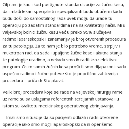
Cilj nam je kao i kod postignute standardizacije za žučnu kesu,
da i mlađi lekari specijalisti i specijalizanti budu obučeni i kada
budu došli do samostalnog rada uvek mogu da urade tu
operaciju po zadatim standardima i na najkvalitetniji način. Mi u
valjevskoj bolnici žučnu kesu već u preko 95% slučajeva
radimo laparaskopski i zanemarljiv je broj otvorenih procedura
za tu patologiju. Za to nam je bilo potrebno vreme, strpljiv i
mukotrpan rad, da sada i upaljene žučne kese i akutna stanja
te patologije uradimo, a nekada smo ih radili kroz elektivni
program. Osim samih žučnih kesa proširili smo dijapazon i sada
uspešno radimo i žučne puteve što je poprilično zahtevnija
procedura – priča dr Stojaković.
Veliki broj procedura koje se rade na valjevskoj hirurgiji rame
uz rame su sa uslugama referentnih tercijarnih ustanova i u
istom su kvalitetu medicinskog operativnog zbrinjavanja.
– Imali smo situacije da su pacijenti odlazili i radili otvorene
operacije iako smo mogli laparoskopski da ih operišemo.