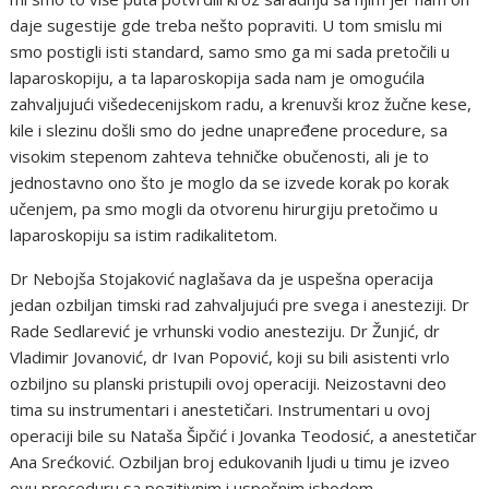
daje sugestije gde treba nešto popraviti. U tom smislu mi
smo postigli isti standard, samo smo ga mi sada pretočili u
laparoskopiju, a ta laparoskopija sada nam je omogućila
zahvaljujući višedecenijskom radu, a krenuvši kroz žučne kese,
kile i slezinu došli smo do jedne unapređene procedure, sa
visokim stepenom zahteva tehničke obučenosti, ali je to
jednostavno ono što je moglo da se izvede korak po korak
učenjem, pa smo mogli da otvorenu hirurgiju pretočimo u
laparoskopiju sa istim radikalitetom.
Dr Nebojša Stojaković naglašava da je uspešna operacija
jedan ozbiljan timski rad zahvaljujući pre svega i anesteziji. Dr
Rade Sedlarević je vrhunski vodio anesteziju. Dr Žunjić, dr
Vladimir Jovanović, dr Ivan Popović, koji su bili asistenti vrlo
ozbiljno su planski pristupili ovoj operaciji. Neizostavni deo
tima su instrumentari i anestetičari. Instrumentari u ovoj
operaciji bile su Nataša Šipčić i Jovanka Teodosić, a anestetičar
Ana Srećković. Ozbiljan broj edukovanih ljudi u timu je izveo
ovu proceduru sa pozitivnim i uspešnim ishodom.