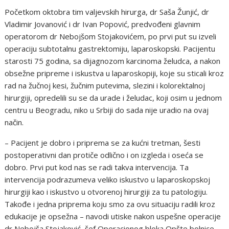
Početkom oktobra tim valjevskih hirurga, dr Saša Žunjić, dr
Vladimir Jovanović i dr Ivan Popović, predvođeni glavnim
operatorom dr Nebojšom Stojakovićem, po prvi put su izveli
operaciju subtotalnu gastrektomiju, laparoskopski. Pacijentu
starosti 75 godina, sa dijagnozom karcinoma želudca, a nakon
obsežne pripreme i iskustva u laparoskopiji, koje su sticali kroz
rad na žučnoj kesi, žučnim putevima, slezini i kolorektalnoj
hirurgiji, opredelili su se da urade i želudac, koji osim u jednom
centru u Beogradu, niko u Srbiji do sada nije uradio na ovaj
način.
– Pacijent je dobro i priprema se za kućni tretman, šesti
postoperativni dan protiče odlično i on izgleda i oseća se
dobro. Prvi put kod nas se radi takva intervencija. Ta
intervencija podrazumeva veliko iskustvo u laparoskopskoj
hirurgiji kao i iskustvo u otvorenoj hirurgiji za tu patologiju.
Takođe i jedna priprema koju smo za ovu situaciju radili kroz
edukacije je opsežna – navodi utiske nakon uspešne operacije
dr Nebojša Stojaković, šef Operacionog bloka Opšte bolnice