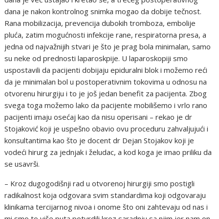
dana je nakon kontrolnog snimka mogao da dobije tečnost.
Rana mobilizacija, prevencija dubokih tromboza, embolije
pluća, zatim mogućnosti infekcije rane, respiratorna presa, a
jedna od najvažnijih stvari je što je prag bola minimalan, samo
su neke od prednosti laparoskpije. U laparoskopiji smo
uspostavili da pacijenti dobijaju epiduralni blok i možemo reći
da je minimalan bol u postoperativnim tokovima u odnosu na
otvorenu hirurgiju i to je još jedan benefit za pacijenta. Zbog
svega toga možemo lako da pacijente mobilišemo i vrlo rano
pacijenti imaju osećaj kao da nisu operisani – rekao je dr
Stojaković koji je uspešno obavio ovu proceduru zahvaljujući i
konsultantima kao što je docent dr Dejan Stojakov koji je
vodeći hirurg za jednjak i želudac, a kod koga je imao priliku da
se usavrši.
– Kroz dugogodišnji rad u otvorenoj hirurgiji smo postigli
radikalnost koja odgovara svim standardima koji odgovaraju
klinikama tercijarnog nivoa i onome što oni zahtevaju od nas i
mi smo to više puta potvrdili kroz saradnju sa njim jer nam on