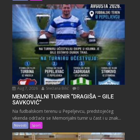
Aug 7, 2026
Snežana Bilić
0
MEMORIJALNI TURNIR “DRAGIŠA – GILE
SAVKOVIĆ”
Na fudbalskom terenu u Pepeljevcu, predstojećeg
vikenda održaće se Memorijalni turnir u čast i u znak...
Novosti
Sport