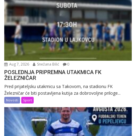
Aug 7, 2026
Snežana Bilić
0
POSLEDNJA PRIPREMNA UTAKMICA FK
ŽELEZNIČAR
Pred prijateljsku utakmicu sa Takovom, na stadionu FK
Železničar će biti postavljena kutija za dobrovoljne priloge...
Novosti
Sport