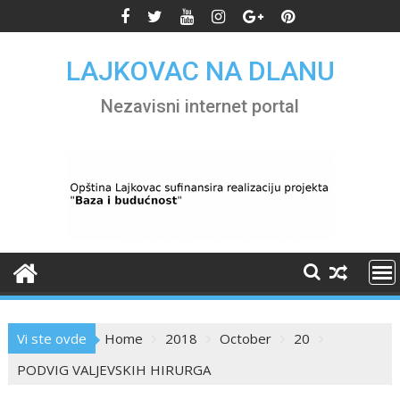
Skip
to
content
LAJKOVAC NA DLANU
Nezavisni internet portal
Vi ste ovde
Home
2018
October
20
PODVIG VALJEVSKIH HIRURGA